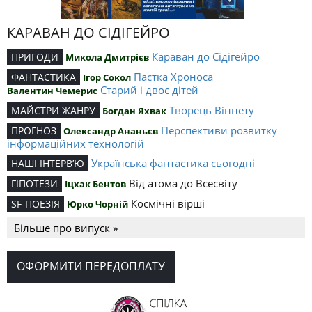
КАРАВАН ДО СІДІГЕЙРО
Караван до Сідігейро
ПРИГОДИ
Микола Дмитрієв
Пастка Хроноса
ФАНТАСТИКА
Ігор Сокол
Старий і двоє дітей
Валентин Чемерис
Творець Віннету
МАЙСТРИ ЖАНРУ
Богдан Яхвак
Перспективи розвитку
ПРОГНОЗ
Олександр Ананьєв
інформаційних технологій
Українська фантастика сьогодні
НАШІ ІНТЕРВ’Ю
Від атома до Всесвіту
ГІПОТЕЗИ
Іцхак Бентов
Космічні вірші
SF-ПОЕЗІЯ
Юрко Чорній
Більше про випуск »
ОФОРМИТИ ПЕРЕДОПЛАТУ