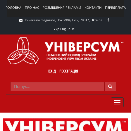
ГОЛОВНА
ПРО НАС
РОЗМІЩЕННЯ РЕКЛАМИ
КОНТАКТИ
ПЕРЕДПЛАТА
Universum magazine, Box 2994, Lviv, 79017, Ukraine
Укр
Eng
Fr
De
ВХІД
РЕЄСТРАЦІЯ
TOGGLE
NAVIG