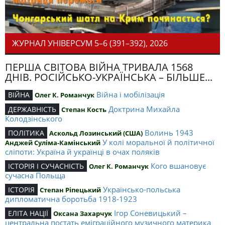
ЖУРНАЛ УНІВЕРСУМ 5–6 (391–392), 2026
ПЕРША СВІТОВА ВІЙНА ТРИВАЛА 1568
ДНІВ. РОСІЙСЬКО-УКРАЇНСЬКА – БІЛЬШЕ...
Війна і мобілізація
ВІЙНА
Олег К. Романчук
Доктрина Михайла
ДЕРЖАВНІСТЬ
Степан Кость
Колодзінського
Волинь 1943
ПОЛІТИКА
Аскольд Лозинський (США)
У колі моральної й політичної
Анджей Суліма-Камінський
сліпоти: Україна й українці в очах поляків
Кого вшановує
ІСТОРІЯ І СУЧАСНІСТЬ
Олег К. Романчук
сучасна Польща
Українсько-польська
ІСТОРІЯ
Степан Ріпецький
дипломатична боротьба 1918-1923
Ігор Соневицький –
ЕЛІТА НАЦІЇ
Оксана Захарчук
центральна постать еміграційного музичного материка