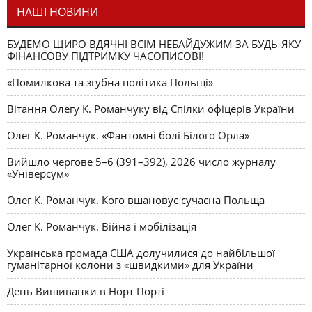
НАШІ НОВИНИ
БУДЕМО ЩИРО ВДЯЧНІ ВСІМ НЕБАЙДУЖИМ ЗА БУДЬ-ЯКУ
ФІНАНСОВУ ПІДТРИМКУ ЧАСОПИСОВІ!
«Помилкова та згубна політика Польщі»
Вітання Олегу К. Романчуку від Спілки офіцерів України
Олег К. Романчук. «Фантомні болі Білого Орла»
Вийшло чергове 5–6 (391–392), 2026 число журналу
«Універсум»
Олег К. Романчук. Кого вшановує сучасна Польща
Олег К. Романчук. Війна і мобілізація
Українська громада США долучилися до найбільшої
гуманітарної колони з «швидкими» для України
День Вишиванки в Норт Порті