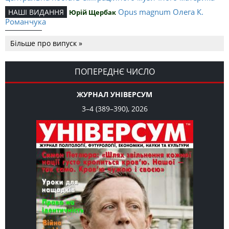
Opus magnum Олега К.
НАШІ ВИДАННЯ
Юрій Щербак
Романчука
Аналітичний центр Олега К.
РЕЦЕНЗІЇ
Петро Іванишин
Більше про випуск »
Романчука
Журавель і синиця
СЛОВО РЕДАКЦІЙНЕ
Олег К. Романчук
як уособлення української політстратегії й тактики
ПОПЕРЕДНЄ ЧИСЛО
ЖУРНАЛ УНІВЕРСУМ
3–4 (389–390), 2026