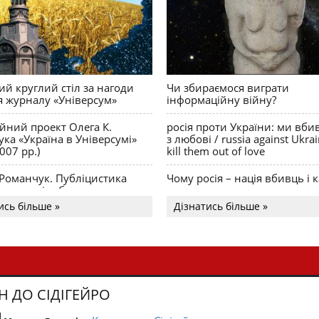
й круглий стіл за нагоди
Чи збираємося виграти
я журналу «Універсум»
інформаційну війну?
ійний проект Олега К.
росія проти України: ми вби
ка «Україна в Універсумі»
з любові / russia against Ukra
007 рр.)
kill them out of love
 Романчук. Публіцистика
Чому росія – нація вбивць і к
Акценти і табу
ись більше »
Дізнатись більше »
Н ДО СІДІГЕЙРО