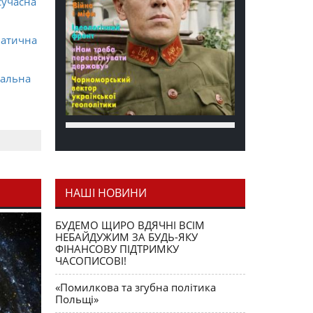
сучасна
матична
ральна
НАШІ НОВИНИ
я як
БУДЕМО ЩИРО ВДЯЧНІ ВСІМ
НЕБАЙДУЖИМ ЗА БУДЬ-ЯКУ
ФІНАНСОВУ ПІДТРИМКУ
ЧАСОПИСОВІ!
«Помилкова та згубна політика
Польщі»