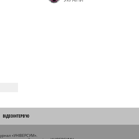
ВІДЕОІНТЕРВ'Ю
журнал «УНІВЕРСУМ».