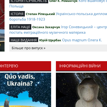
Кого вшановує 
ІСТОРІЯ І СУЧАСНІСТЬ
Олег К. Романчук
Польща
Українсько-польська дипло
ІСТОРІЯ
Степан Ріпецький
боротьба 1918-1923
Ігор Соневицький – цент
ЕЛІТА НАЦІЇ
Оксана Захарчук
постать еміграційного музичного материка
Opus magnum Олега К.
НАШІ ВИДАННЯ
Юрій Щербак
Романчука
Більше про випуск »
Аналітичний центр Олега К.
РЕЦЕНЗІЇ
Петро Іванишин
Романчука
ОІНТЕРВ’Ю
ІНФОРМАЦІЙНІ ВІЙНИ
Журавель і синиц
СЛОВО РЕДАКЦІЙНЕ
Олег К. Романчук
уособлення української політстратегії й тактики