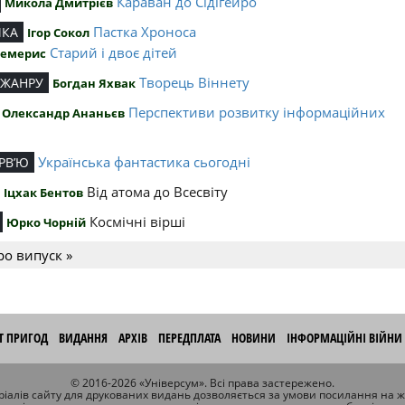
Караван до Сідігейро
Микола Дмитрієв
Пастка Хроноса
ИКА
Ігор Сокол
Старий і двоє дітей
Чемерис
Творець Віннету
 ЖАНРУ
Богдан Яхвак
Перспективи розвитку інформаційних
Олександр Ананьєв
й
Українська фантастика сьогодні
РВ’Ю
Від атома до Всесвіту
Іцхак Бентов
Космічні вірші
Юрко Чорній
ро випуск »
ІТ ПРИГОД
ВИДАННЯ
АРХІВ
ПЕРЕДПЛАТА
НОВИНИ
ІНФОРМАЦІЙНІ ВІЙНИ
© 2016-2026 «Універсум». Всі права застережено.
іалів сайту для друкованих видань дозволяється за умови посилання на 