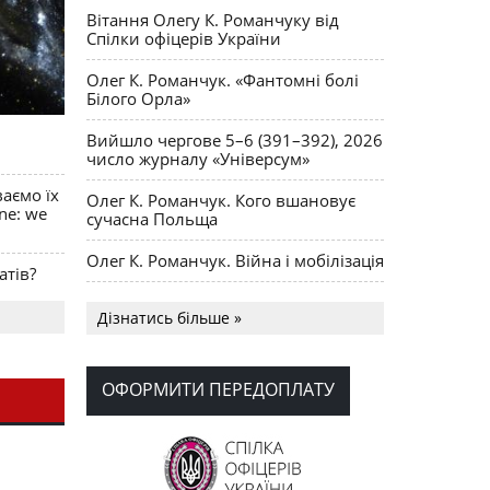
Вітання Олегу К. Романчуку від
Спілки офіцерів України
Олег К. Романчук. «Фантомні болі
Білого Орла»
Вийшло чергове 5–6 (391–392), 2026
число журналу «Універсум»
ваємо їх
Олег К. Романчук. Кого вшановує
ine: we
сучасна Польща
Олег К. Романчук. Війна і мобілізація
атів?
Українська громада США
Дізнатись більше »
долучилися до найбільшої
гуманітарної колони з «швидкими»
для України
ОФОРМИТИ ПЕРЕДОПЛАТУ
День Вишиванки в Норт Порті
OPUS MAGNUM Олега К. Романчука