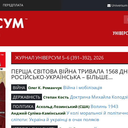
ПЕРЕДПЛАТА
Universum m
УНІВЕР
ЖУРНАЛ УНІВЕРСУМ 5–6 (391–392), 2026
ПЕРША СВІТОВА ВІЙНА ТРИВАЛА 1568 ДН
РОСІЙСЬКО-УКРАЇНСЬКА – БІЛЬШЕ...
Війна і мобілізація
ВІЙНА
Олег К. Романчук
Доктрина Михайла Колодзі
ДЕРЖАВНІСТЬ
Степан Кость
Волинь 1943
ПОЛІТИКА
Аскольд Лозинський (США)
У колі моральної й політичн
Анджей Суліма-Камінський
сліпоти: Україна й українці в очах поляків