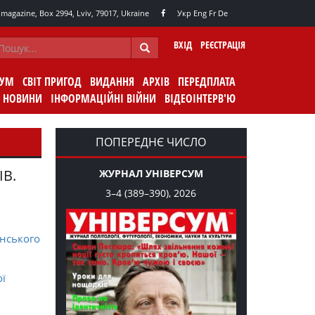
agazine, Box 2994, Lviv, 79017, Ukraine
Укр
Eng
Fr
De
ВХІД
РЕЄСТРАЦІЯ
СУМ
СВІТ ПРИГОД
ВИДАННЯ
АРХІВ
ПЕРЕДПЛАТА
НОВИНИ
ІНФОРМАЦІЙНІ ВІЙНИ
ВІДЕОІНТЕРВ'Ю
ПОПЕРЕДНЄ ЧИСЛО
ІВ.
ЖУРНАЛ УНІВЕРСУМ
3–4 (389–390), 2026
нського
ої