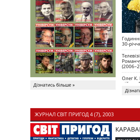
Годинни
30-річч
Телевіз
Романчу
(2006–2
Олег К.
війни. 
Дізнатись більше »
Дізнат
ЖУРНАЛ СВІТ ПРИГОД 4 (7), 2003
КАРАВА