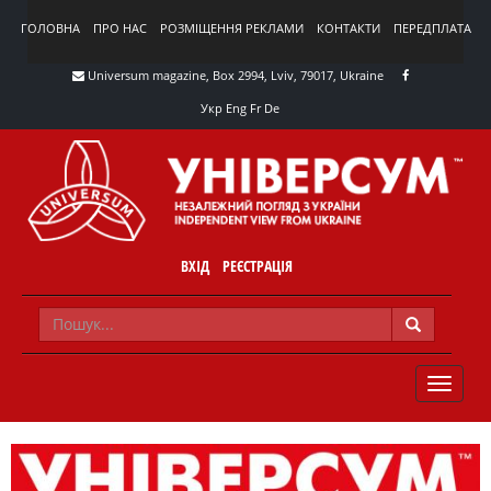
ГОЛОВНА
ПРО НАС
РОЗМІЩЕННЯ РЕКЛАМИ
КОНТАКТИ
ПЕРЕДПЛАТА
Universum magazine, Box 2994, Lviv, 79017, Ukraine
Укр
Eng
Fr
De
ВХІД
РЕЄСТРАЦІЯ
TOGGLE
NAVIG