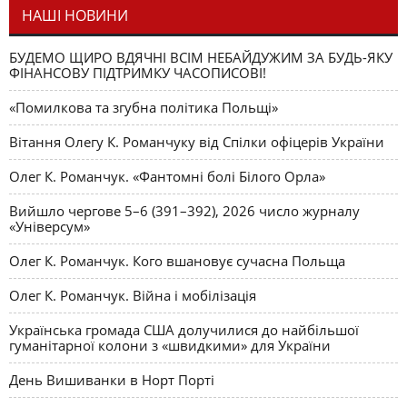
НАШІ НОВИНИ
БУДЕМО ЩИРО ВДЯЧНІ ВСІМ НЕБАЙДУЖИМ ЗА БУДЬ-ЯКУ
ФІНАНСОВУ ПІДТРИМКУ ЧАСОПИСОВІ!
«Помилкова та згубна політика Польщі»
Вітання Олегу К. Романчуку від Спілки офіцерів України
Олег К. Романчук. «Фантомні болі Білого Орла»
Вийшло чергове 5–6 (391–392), 2026 число журналу
«Універсум»
Олег К. Романчук. Кого вшановує сучасна Польща
Олег К. Романчук. Війна і мобілізація
Українська громада США долучилися до найбільшої
гуманітарної колони з «швидкими» для України
День Вишиванки в Норт Порті