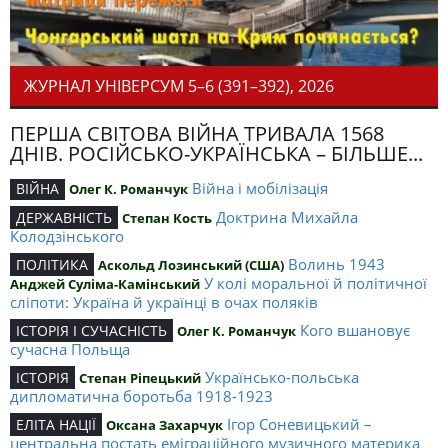
ЖУРНАЛ УНІВЕРСУМ 5–6 (391–392), 2026
ПЕРША СВІТОВА ВІЙНА ТРИВАЛА 1568
ДНІВ. РОСІЙСЬКО-УКРАЇНСЬКА – БІЛЬШЕ...
Війна і мобілізація
ВІЙНА
Олег К. Романчук
Доктрина Михайла
ДЕРЖАВНІСТЬ
Степан Кость
Колодзінського
Волинь 1943
ПОЛІТИКА
Аскольд Лозинський (США)
У колі моральної й політичної
Анджей Суліма-Камінський
сліпоти: Україна й українці в очах поляків
Кого вшановує
ІСТОРІЯ І СУЧАСНІСТЬ
Олег К. Романчук
сучасна Польща
Українсько-польська
ІСТОРІЯ
Степан Ріпецький
дипломатична боротьба 1918-1923
Ігор Соневицький –
ЕЛІТА НАЦІЇ
Оксана Захарчук
центральна постать еміграційного музичного материка