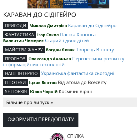
КАРАВАН ДО СІДІГЕЙРО
Караван до Сідігейро
ПРИГОДИ
Микола Дмитрієв
Пастка Хроноса
ФАНТАСТИКА
Ігор Сокол
Старий і двоє дітей
Валентин Чемерис
Творець Віннету
МАЙСТРИ ЖАНРУ
Богдан Яхвак
Перспективи розвитку
ПРОГНОЗ
Олександр Ананьєв
інформаційних технологій
Українська фантастика сьогодні
НАШІ ІНТЕРВ’Ю
Від атома до Всесвіту
ГІПОТЕЗИ
Іцхак Бентов
Космічні вірші
SF-ПОЕЗІЯ
Юрко Чорній
Більше про випуск »
ОФОРМИТИ ПЕРЕДОПЛАТУ