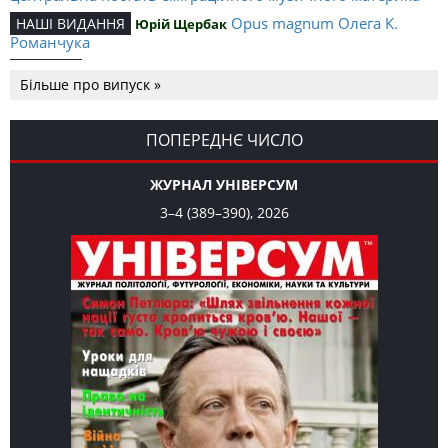
Opus magnum Олега К.
НАШІ ВИДАННЯ
Юрій Щербак
Романчука
Аналітичний центр Олега К.
РЕЦЕНЗІЇ
Петро Іванишин
Більше про випуск »
Романчука
Журавель і синиця
СЛОВО РЕДАКЦІЙНЕ
Олег К. Романчук
як уособлення української політстратегії й тактики
ПОПЕРЕДНЄ ЧИСЛО
ЖУРНАЛ УНІВЕРСУМ
3–4 (389–390), 2026