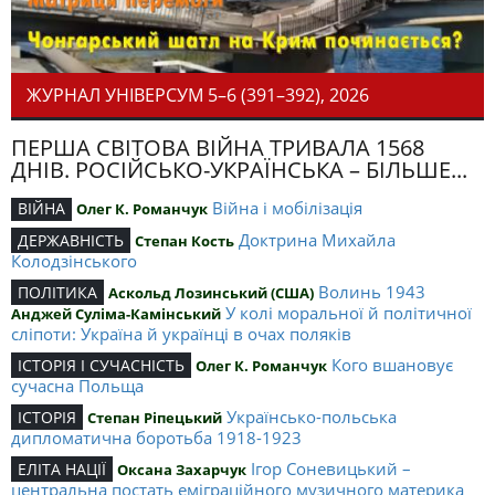
ЖУРНАЛ УНІВЕРСУМ 5–6 (391–392), 2026
ПЕРША СВІТОВА ВІЙНА ТРИВАЛА 1568
ДНІВ. РОСІЙСЬКО-УКРАЇНСЬКА – БІЛЬШЕ...
Війна і мобілізація
ВІЙНА
Олег К. Романчук
Доктрина Михайла
ДЕРЖАВНІСТЬ
Степан Кость
Колодзінського
Волинь 1943
ПОЛІТИКА
Аскольд Лозинський (США)
У колі моральної й політичної
Анджей Суліма-Камінський
сліпоти: Україна й українці в очах поляків
Кого вшановує
ІСТОРІЯ І СУЧАСНІСТЬ
Олег К. Романчук
сучасна Польща
Українсько-польська
ІСТОРІЯ
Степан Ріпецький
дипломатична боротьба 1918-1923
Ігор Соневицький –
ЕЛІТА НАЦІЇ
Оксана Захарчук
центральна постать еміграційного музичного материка