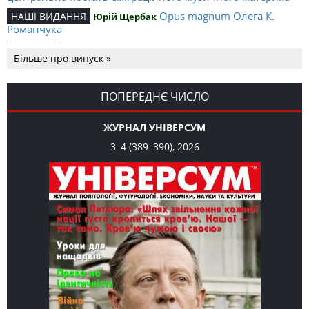
Opus magnum Олега К.
НАШІ ВИДАННЯ
Юрій Щербак
Романчука
Аналітичний центр Олега К.
РЕЦЕНЗІЇ
Петро Іванишин
Більше про випуск »
Романчука
Журавель і синиця
СЛОВО РЕДАКЦІЙНЕ
Олег К. Романчук
як уособлення української політстратегії й тактики
ПОПЕРЕДНЄ ЧИСЛО
ЖУРНАЛ УНІВЕРСУМ
3–4 (389–390), 2026