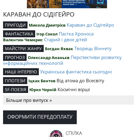
КАРАВАН ДО СІДІГЕЙРО
Караван до Сідігейро
ПРИГОДИ
Микола Дмитрієв
Пастка Хроноса
ФАНТАСТИКА
Ігор Сокол
Старий і двоє дітей
Валентин Чемерис
Творець Віннету
МАЙСТРИ ЖАНРУ
Богдан Яхвак
Перспективи розвитку
ПРОГНОЗ
Олександр Ананьєв
інформаційних технологій
Українська фантастика сьогодні
НАШІ ІНТЕРВ’Ю
Від атома до Всесвіту
ГІПОТЕЗИ
Іцхак Бентов
Космічні вірші
SF-ПОЕЗІЯ
Юрко Чорній
Більше про випуск »
ОФОРМИТИ ПЕРЕДОПЛАТУ