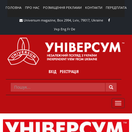
ГОЛОВНА
ПРО НАС
РОЗМІЩЕННЯ РЕКЛАМИ
КОНТАКТИ
ПЕРЕДПЛАТА
Universum magazine, Box 2994, Lviv, 79017, Ukraine
Укр
Eng
Fr
De
ВХІД
РЕЄСТРАЦІЯ
TOGGLE
NAVIG