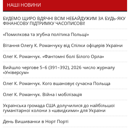
НАШІ НОВИНИ
БУДЕМО ЩИРО ВДЯЧНІ ВСІМ НЕБАЙДУЖИМ ЗА БУДЬ-ЯКУ
ФІНАНСОВУ ПІДТРИМКУ ЧАСОПИСОВІ!
«Помилкова та згубна політика Польщі»
Вітання Олегу К. Романчуку від Спілки офіцерів України
Олег К. Романчук. «Фантомні болі Білого Орла»
Вийшло чергове 5–6 (391–392), 2026 число журналу
«Універсум»
Олег К. Романчук. Кого вшановує сучасна Польща
Олег К. Романчук. Війна і мобілізація
Українська громада США долучилися до найбільшої
гуманітарної колони з «швидкими» для України
День Вишиванки в Норт Порті