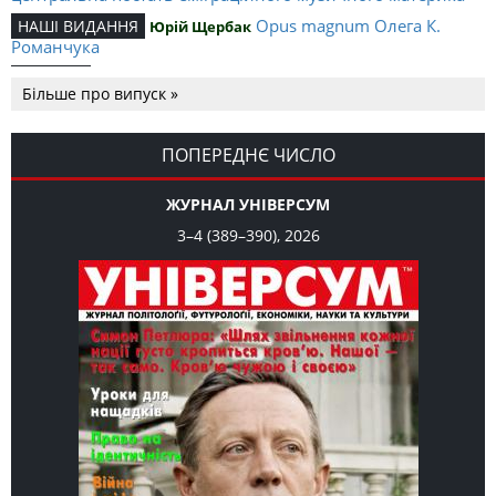
Opus magnum Олега К.
НАШІ ВИДАННЯ
Юрій Щербак
Романчука
Аналітичний центр Олега К.
РЕЦЕНЗІЇ
Петро Іванишин
Більше про випуск »
Романчука
Журавель і синиця
СЛОВО РЕДАКЦІЙНЕ
Олег К. Романчук
як уособлення української політстратегії й тактики
ПОПЕРЕДНЄ ЧИСЛО
ЖУРНАЛ УНІВЕРСУМ
3–4 (389–390), 2026