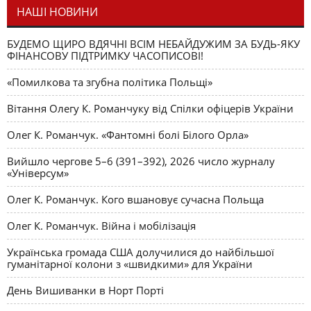
НАШІ НОВИНИ
БУДЕМО ЩИРО ВДЯЧНІ ВСІМ НЕБАЙДУЖИМ ЗА БУДЬ-ЯКУ
ФІНАНСОВУ ПІДТРИМКУ ЧАСОПИСОВІ!
«Помилкова та згубна політика Польщі»
Вітання Олегу К. Романчуку від Спілки офіцерів України
Олег К. Романчук. «Фантомні болі Білого Орла»
Вийшло чергове 5–6 (391–392), 2026 число журналу
«Універсум»
Олег К. Романчук. Кого вшановує сучасна Польща
Олег К. Романчук. Війна і мобілізація
Українська громада США долучилися до найбільшої
гуманітарної колони з «швидкими» для України
День Вишиванки в Норт Порті