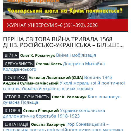
ЖУРНАЛ УНІВЕРСУМ 5–6 (391–392), 2026
ПЕРША СВІТОВА ВІЙНА ТРИВАЛА 1568
ДНІВ. РОСІЙСЬКО-УКРАЇНСЬКА – БІЛЬШЕ...
Війна і мобілізація
ВІЙНА
Олег К. Романчук
Доктрина Михайла
ДЕРЖАВНІСТЬ
Степан Кость
Колодзінського
Волинь 1943
ПОЛІТИКА
Аскольд Лозинський (США)
У колі моральної й політичної
Анджей Суліма-Камінський
сліпоти: Україна й українці в очах поляків
Кого вшановує
ІСТОРІЯ І СУЧАСНІСТЬ
Олег К. Романчук
сучасна Польща
Українсько-польська
ІСТОРІЯ
Степан Ріпецький
дипломатична боротьба 1918-1923
Ігор Соневицький –
ЕЛІТА НАЦІЇ
Оксана Захарчук
центральна постать еміграційного музичного материка