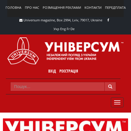
ГОЛОВНА
ПРО НАС
РОЗМІЩЕННЯ РЕКЛАМИ
КОНТАКТИ
ПЕРЕДПЛАТА
Universum magazine, Box 2994, Lviv, 79017, Ukraine
Укр
Eng
Fr
De
ВХІД
РЕЄСТРАЦІЯ
TOGGLE
NAVIG