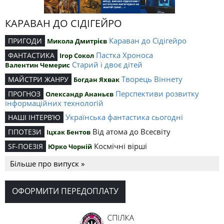
КАРАВАН ДО СІДІГЕЙРО
Караван до Сідігейро
ПРИГОДИ
Микола Дмитрієв
Пастка Хроноса
ФАНТАСТИКА
Ігор Сокол
Старий і двоє дітей
Валентин Чемерис
Творець Віннету
МАЙСТРИ ЖАНРУ
Богдан Яхвак
Перспективи розвитку
ПРОГНОЗ
Олександр Ананьєв
інформаційних технологій
Українська фантастика сьогодні
НАШІ ІНТЕРВ’Ю
Від атома до Всесвіту
ГІПОТЕЗИ
Іцхак Бентов
Космічні вірші
SF-ПОЕЗІЯ
Юрко Чорній
Більше про випуск »
ОФОРМИТИ ПЕРЕДОПЛАТУ