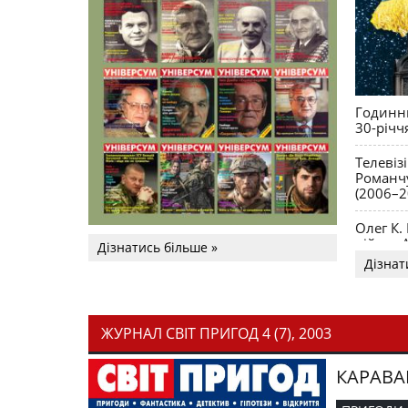
Годинни
30-річч
Телевіз
Романчу
(2006–2
Олег К.
війни. 
Дізнатись більше »
Дізнат
ЖУРНАЛ СВІТ ПРИГОД 4 (7), 2003
КАРАВА