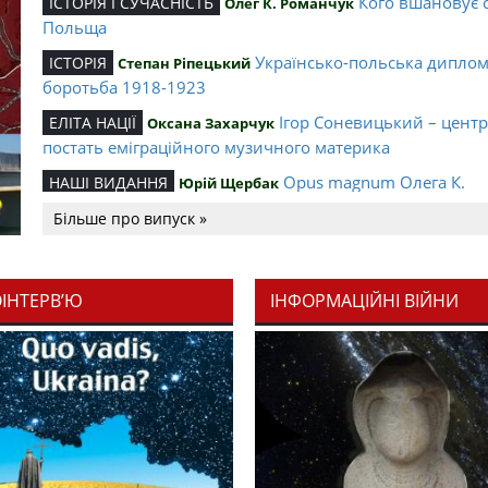
Кого вшановує 
ІСТОРІЯ І СУЧАСНІСТЬ
Олег К. Романчук
Польща
Українсько-польська дипло
ІСТОРІЯ
Степан Ріпецький
боротьба 1918-1923
Ігор Соневицький – цент
ЕЛІТА НАЦІЇ
Оксана Захарчук
постать еміграційного музичного материка
Opus magnum Олега К.
НАШІ ВИДАННЯ
Юрій Щербак
Романчука
Більше про випуск »
Аналітичний центр Олега К.
РЕЦЕНЗІЇ
Петро Іванишин
Романчука
ОІНТЕРВ’Ю
ІНФОРМАЦІЙНІ ВІЙНИ
Журавель і синиц
СЛОВО РЕДАКЦІЙНЕ
Олег К. Романчук
уособлення української політстратегії й тактики