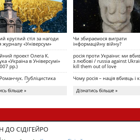
й круглий стіл за нагоди
Чи збираємося виграти
я журналу «Універсум»
інформаційну війну?
ійний проект Олега К.
росія проти України: ми вби
ка «Україна в Універсумі»
з любові / russia against Ukra
007 рр.)
kill them out of love
 Романчук. Публіцистика
Чому росія – нація вбивць і к
Акценти і табу
ись більше »
Дізнатись більше »
Н ДО СІДІГЕЙРО