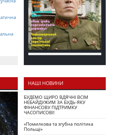
сучасна
матична
ральна
НАШІ НОВИНИ
я як
БУДЕМО ЩИРО ВДЯЧНІ ВСІМ
НЕБАЙДУЖИМ ЗА БУДЬ-ЯКУ
ФІНАНСОВУ ПІДТРИМКУ
ЧАСОПИСОВІ!
«Помилкова та згубна політика
Польщі»