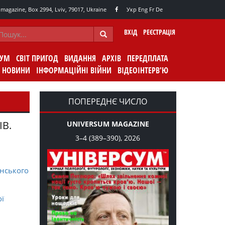
agazine, Box 2994, Lviv, 79017, Ukraine
Укр
Eng
Fr
De
ВХІД
РЕЄСТРАЦІЯ
СУМ
СВІТ ПРИГОД
ВИДАННЯ
АРХІВ
ПЕРЕДПЛАТА
НОВИНИ
ІНФОРМАЦІЙНІ ВІЙНИ
ВІДЕОІНТЕРВ'Ю
ПОПЕРЕДНЄ ЧИСЛО
ІВ.
UNIVERSUM MAGAZINE
3–4 (389–390), 2026
нського
ої