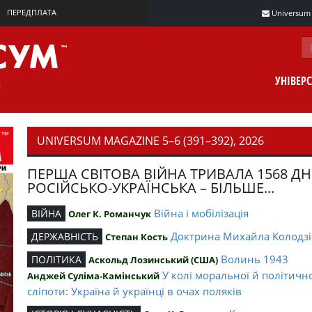
ПЕРЕДПЛАТА
Universum m
УНІВЕР
UNIVERSUM MAGAZINE 5–6 (391–392), 2026
ПЕРША СВІТОВА ВІЙНА ТРИВАЛА 1568 ДН
РОСІЙСЬКО-УКРАЇНСЬКА – БІЛЬШЕ...
Війна і мобілізація
ВІЙНА
Олег К. Романчук
Доктрина Михайла Колодзі
ДЕРЖАВНІСТЬ
Степан Кость
Волинь 1943
ПОЛІТИКА
Аскольд Лозинський (США)
У колі моральної й політичн
Анджей Суліма-Камінський
сліпоти: Україна й українці в очах поляків