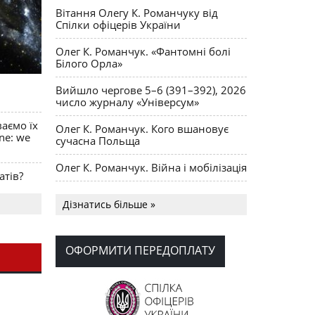
Вітання Олегу К. Романчуку від
Спілки офіцерів України
Олег К. Романчук. «Фантомні болі
Білого Орла»
Вийшло чергове 5–6 (391–392), 2026
число журналу «Універсум»
ваємо їх
Олег К. Романчук. Кого вшановує
ine: we
сучасна Польща
Олег К. Романчук. Війна і мобілізація
атів?
Українська громада США
Дізнатись більше »
долучилися до найбільшої
гуманітарної колони з «швидкими»
для України
ОФОРМИТИ ПЕРЕДОПЛАТУ
День Вишиванки в Норт Порті
OPUS MAGNUM Олега К. Романчука