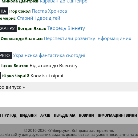
Караван до Сідігейро
Микола Дмитрієв
Пастка Хроноса
ИКА
Ігор Сокол
Старий і двоє дітей
Чемерис
Творець Віннету
 ЖАНРУ
Богдан Яхвак
Перспективи розвитку інформаційних
Олександр Ананьєв
й
Українська фантастика сьогодні
РВ’Ю
Від атома до Всесвіту
Іцхак Бентов
Космічні вірші
Юрко Чорній
ро випуск »
ІТ ПРИГОД
ВИДАННЯ
АРХІВ
ПЕРЕДПЛАТА
НОВИНИ
ІНФОРМАЦІЙНІ ВІЙНИ
© 2016-2026 «Універсум». Всі права застережено.
іалів сайту для друкованих видань дозволяється за умови посилання на 