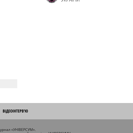
ВІДЕОІНТЕРВ'Ю
журнал «УНІВЕРСУМ».