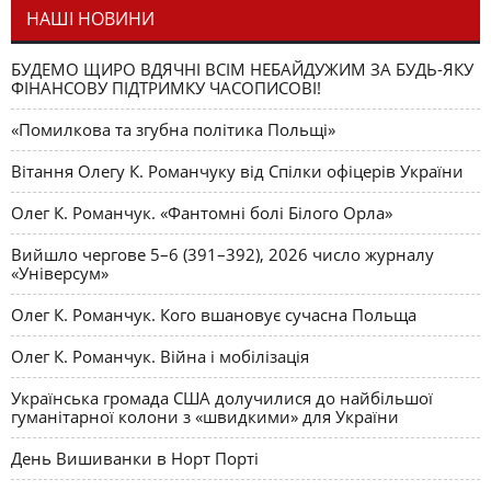
НАШІ НОВИНИ
БУДЕМО ЩИРО ВДЯЧНІ ВСІМ НЕБАЙДУЖИМ ЗА БУДЬ-ЯКУ
ФІНАНСОВУ ПІДТРИМКУ ЧАСОПИСОВІ!
«Помилкова та згубна політика Польщі»
Вітання Олегу К. Романчуку від Спілки офіцерів України
Олег К. Романчук. «Фантомні болі Білого Орла»
Вийшло чергове 5–6 (391–392), 2026 число журналу
«Універсум»
Олег К. Романчук. Кого вшановує сучасна Польща
Олег К. Романчук. Війна і мобілізація
Українська громада США долучилися до найбільшої
гуманітарної колони з «швидкими» для України
День Вишиванки в Норт Порті