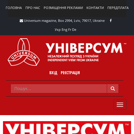
ГОЛОВНА
ПРО НАС
РОЗМІЩЕННЯ РЕКЛАМИ
КОНТАКТИ
ПЕРЕДПЛАТА
Universum magazine, Box 2994, Lviv, 79017, Ukraine
Укр
Eng
Fr
De
ВХІД
РЕЄСТРАЦІЯ
TOGGLE
NAVIG