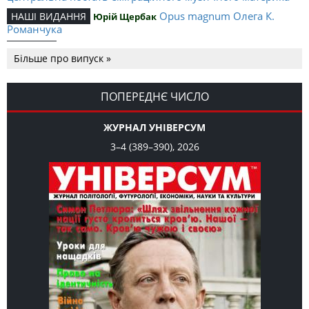
Opus magnum Олега К.
НАШІ ВИДАННЯ
Юрій Щербак
Романчука
Аналітичний центр Олега К.
РЕЦЕНЗІЇ
Петро Іванишин
Більше про випуск »
Романчука
Журавель і синиця
СЛОВО РЕДАКЦІЙНЕ
Олег К. Романчук
як уособлення української політстратегії й тактики
ПОПЕРЕДНЄ ЧИСЛО
ЖУРНАЛ УНІВЕРСУМ
3–4 (389–390), 2026