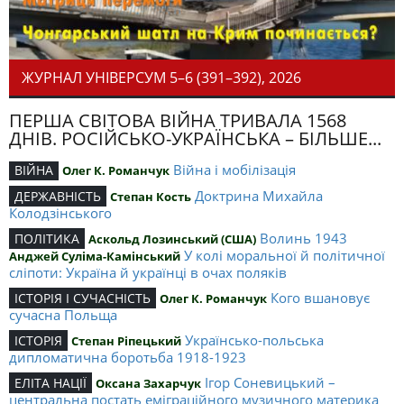
ЖУРНАЛ УНІВЕРСУМ 5–6 (391–392), 2026
ПЕРША СВІТОВА ВІЙНА ТРИВАЛА 1568
ДНІВ. РОСІЙСЬКО-УКРАЇНСЬКА – БІЛЬШЕ...
Війна і мобілізація
ВІЙНА
Олег К. Романчук
Доктрина Михайла
ДЕРЖАВНІСТЬ
Степан Кость
Колодзінського
Волинь 1943
ПОЛІТИКА
Аскольд Лозинський (США)
У колі моральної й політичної
Анджей Суліма-Камінський
сліпоти: Україна й українці в очах поляків
Кого вшановує
ІСТОРІЯ І СУЧАСНІСТЬ
Олег К. Романчук
сучасна Польща
Українсько-польська
ІСТОРІЯ
Степан Ріпецький
дипломатична боротьба 1918-1923
Ігор Соневицький –
ЕЛІТА НАЦІЇ
Оксана Захарчук
центральна постать еміграційного музичного материка