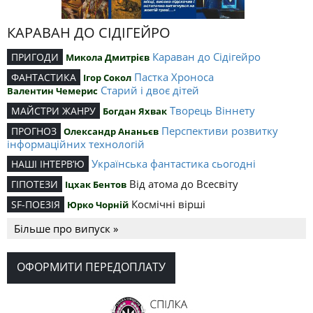
КАРАВАН ДО СІДІГЕЙРО
Караван до Сідігейро
ПРИГОДИ
Микола Дмитрієв
Пастка Хроноса
ФАНТАСТИКА
Ігор Сокол
Старий і двоє дітей
Валентин Чемерис
Творець Віннету
МАЙСТРИ ЖАНРУ
Богдан Яхвак
Перспективи розвитку
ПРОГНОЗ
Олександр Ананьєв
інформаційних технологій
Українська фантастика сьогодні
НАШІ ІНТЕРВ’Ю
Від атома до Всесвіту
ГІПОТЕЗИ
Іцхак Бентов
Космічні вірші
SF-ПОЕЗІЯ
Юрко Чорній
Більше про випуск »
ОФОРМИТИ ПЕРЕДОПЛАТУ