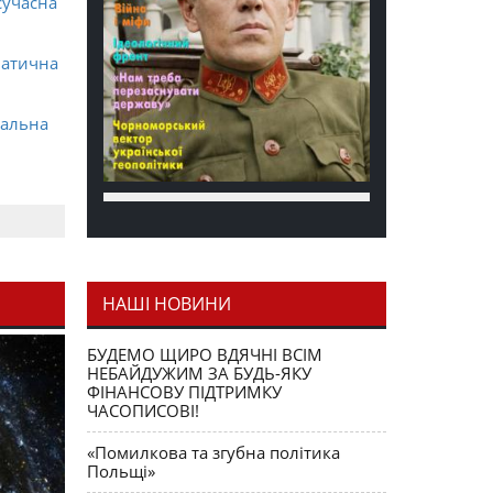
сучасна
матична
ральна
НАШІ НОВИНИ
я як
БУДЕМО ЩИРО ВДЯЧНІ ВСІМ
НЕБАЙДУЖИМ ЗА БУДЬ-ЯКУ
ФІНАНСОВУ ПІДТРИМКУ
ЧАСОПИСОВІ!
«Помилкова та згубна політика
Польщі»