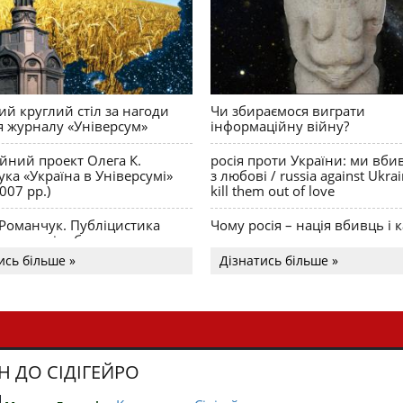
й круглий стіл за нагоди
Чи збираємося виграти
я журналу «Універсум»
інформаційну війну?
ійний проект Олега К.
росія проти України: ми вби
ка «Україна в Універсумі»
з любові / russia against Ukra
007 рр.)
kill them out of love
 Романчук. Публіцистика
Чому росія – нація вбивць і к
Акценти і табу
ись більше »
Дізнатись більше »
Н ДО СІДІГЕЙРО