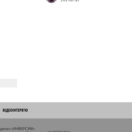
ВІДЕОІНТЕРВ'Ю
журнал «УНІВЕРСУМ».