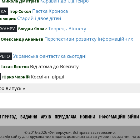
Караван до Сідігейро
Микола Дмитрієв
Пастка Хроноса
ИКА
Ігор Сокол
Старий і двоє дітей
Чемерис
Творець Віннету
 ЖАНРУ
Богдан Яхвак
Перспективи розвитку інформаційних
Олександр Ананьєв
й
Українська фантастика сьогодні
РВ’Ю
Від атома до Всесвіту
Іцхак Бентов
Космічні вірші
Юрко Чорній
ро випуск »
ІТ ПРИГОД
ВИДАННЯ
АРХІВ
ПЕРЕДПЛАТА
НОВИНИ
ІНФОРМАЦІЙНІ ВІЙНИ
© 2016-2026 «Універсум». Всі права застережено.
іалів сайту для друкованих видань дозволяється за умови посилання на 