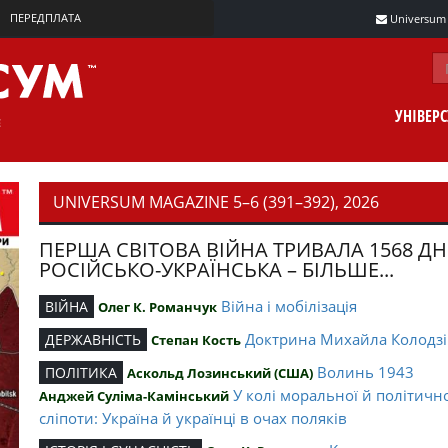
ПЕРЕДПЛАТА
Universum m
УНІВЕР
UNIVERSUM MAGAZINE 5–6 (391–392), 2026
ПЕРША СВІТОВА ВІЙНА ТРИВАЛА 1568 ДН
РОСІЙСЬКО-УКРАЇНСЬКА – БІЛЬШЕ...
Війна і мобілізація
ВІЙНА
Олег К. Романчук
Доктрина Михайла Колодзі
ДЕРЖАВНІСТЬ
Степан Кость
Волинь 1943
ПОЛІТИКА
Аскольд Лозинський (США)
У колі моральної й політичн
Анджей Суліма-Камінський
сліпоти: Україна й українці в очах поляків