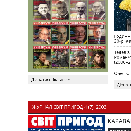
Годинни
30-річч
Телевіз
Романчу
(2006–2
Олег К.
війни. 
Дізнатись більше »
Дізнат
ЖУРНАЛ СВІТ ПРИГОД 4 (7), 2003
КАРАВА