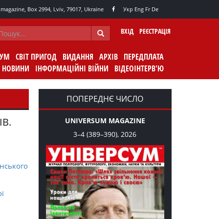
agazine, Box 2994, Lviv, 79017, Ukraine
Укр
Eng
Fr
De
ВХІД
РЕЄСТРАЦІЯ
СУМ
СВІТ ПРИГОД
ВИДАННЯ
АРХІВ
ПЕРЕДПЛАТА
НОВИНИ
ІНФОРМАЦІЙНІ ВІЙНИ
ВІДЕОІНТЕРВ'Ю
ПОПЕРЕДНЄ ЧИСЛО
ІВ.
UNIVERSUM MAGAZINE
3–4 (389–390), 2026
нського
ої