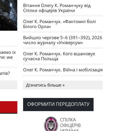
Вітання Олегу К. Романчуку від
Спілки офіцерів України
Олег К. Романчук. «Фантомні болі
Білого Орла»
Вийшло чергове 5–6 (391–392), 2026
число журналу «Універсум»
ваємо їх
Олег К. Романчук. Кого вшановує
ine: we
сучасна Польща
Олег К. Романчук. Війна і мобілізація
атів?
Українська громада США
Дізнатись більше »
долучилися до найбільшої
гуманітарної колони з «швидкими»
для України
ОФОРМИТИ ПЕРЕДОПЛАТУ
День Вишиванки в Норт Порті
OPUS MAGNUM Олега К. Романчука