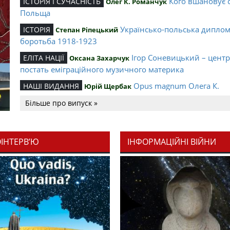
Кого вшановує 
ІСТОРІЯ І СУЧАСНІСТЬ
Олег К. Романчук
Польща
Українсько-польська дипло
ІСТОРІЯ
Степан Ріпецький
боротьба 1918-1923
Ігор Соневицький – цент
ЕЛІТА НАЦІЇ
Оксана Захарчук
постать еміграційного музичного материка
Opus magnum Олега К.
НАШІ ВИДАННЯ
Юрій Щербак
Романчука
Більше про випуск »
Аналітичний центр Олега К.
РЕЦЕНЗІЇ
Петро Іванишин
Романчука
ОІНТЕРВ’Ю
ІНФОРМАЦІЙНІ ВІЙНИ
Журавель і синиц
СЛОВО РЕДАКЦІЙНЕ
Олег К. Романчук
уособлення української політстратегії й тактики