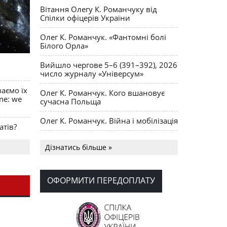
Вітання Олегу К. Романчуку від
Спілки офіцерів України
Олег К. Романчук. «Фантомні болі
Білого Орла»
Вийшло чергове 5–6 (391–392), 2026
число журналу «Універсум»
ваємо їх
Олег К. Романчук. Кого вшановує
ine: we
сучасна Польща
Олег К. Романчук. Війна і мобілізація
атів?
Українська громада США
Дізнатись більше »
долучилися до найбільшої
гуманітарної колони з «швидкими»
для України
ОФОРМИТИ ПЕРЕДОПЛАТУ
День Вишиванки в Норт Порті
OPUS MAGNUM Олега К. Романчука