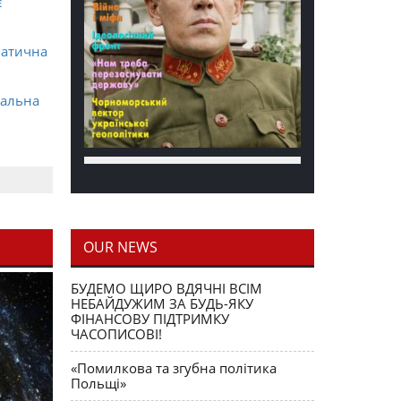
є
матична
ральна
OUR NEWS
блення
БУДЕМО ЩИРО ВДЯЧНІ ВСІМ
НЕБАЙДУЖИМ ЗА БУДЬ-ЯКУ
ФІНАНСОВУ ПІДТРИМКУ
ЧАСОПИСОВІ!
«Помилкова та згубна політика
Польщі»