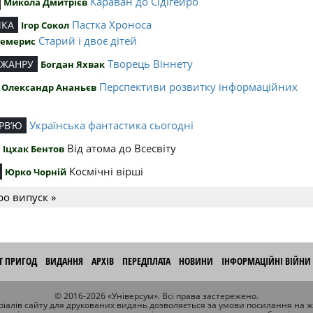
Караван до Сідігейро
Микола Дмитрієв
Пастка Хроноса
ИКА
Ігор Сокол
Старий і двоє дітей
Чемерис
Творець Віннету
 ЖАНРУ
Богдан Яхвак
Перспективи розвитку інформаційних
Олександр Ананьєв
й
Українська фантастика сьогодні
РВ’Ю
Від атома до Всесвіту
Іцхак Бентов
Космічні вірші
Юрко Чорній
ро випуск »
ІТ ПРИГОД
ВИДАННЯ
АРХІВ
ПЕРЕДПЛАТА
НОВИНИ
ІНФОРМАЦІЙНІ ВІЙНИ
© 2016-2026 «Універсум». Всі права застережено.
іалів сайту для друкованих видань дозволяється за умови посилання на 