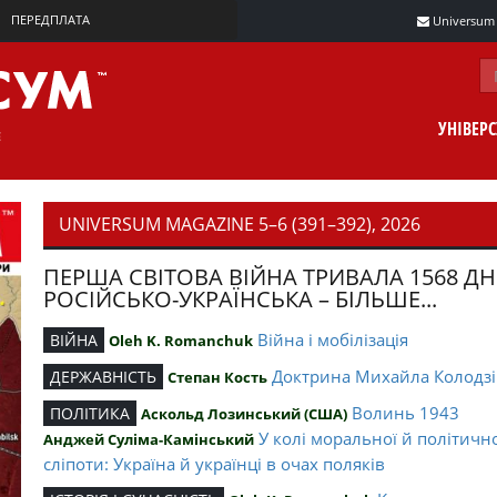
ПЕРЕДПЛАТА
Universum m
УНІВЕР
UNIVERSUM MAGAZINE 5–6 (391–392), 2026
ПЕРША СВІТОВА ВІЙНА ТРИВАЛА 1568 ДН
РОСІЙСЬКО-УКРАЇНСЬКА – БІЛЬШЕ...
Війна і мобілізація
ВІЙНА
Oleh K. Romanchuk
Доктрина Михайла Колодзі
ДЕРЖАВНІСТЬ
Степан Кость
Волинь 1943
ПОЛІТИКА
Аскольд Лозинський (США)
У колі моральної й політичн
Анджей Суліма-Камінський
сліпоти: Україна й українці в очах поляків