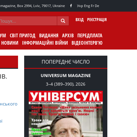
agazine, Box 2994, Lviv, 79017, Ukraine
Укр
Eng
Fr
De
ВХІД
РЕЄСТРАЦІЯ
СУМ
СВІТ ПРИГОД
ВИДАННЯ
АРХІВ
ПЕРЕДПЛАТА
НОВИНИ
ІНФОРМАЦІЙНІ ВІЙНИ
ВІДЕОІНТЕРВ'Ю
ПОПЕРЕДНЄ ЧИСЛО
ІВ.
UNIVERSUM MAGAZINE
3–4 (389–390), 2026
нського
ої