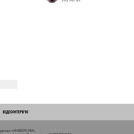
ВІДЕОІНТЕРВ'Ю
журнал «УНІВЕРСУМ».