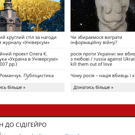
й круглий стіл за нагоди
Чи збираємося виграти
я журналу «Універсум»
інформаційну війну?
ійний проект Олега К.
росія проти України: ми вби
ка «Україна в Універсумі»
з любові / russia against Ukra
007 рр.)
kill them out of love
 Романчук. Публіцистика
Чому росія – нація вбивць і к
Акценти і табу
ись більше »
Дізнатись більше »
Н ДО СІДІГЕЙРО