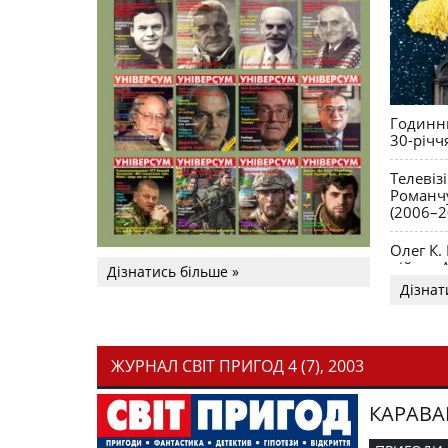
Годинни
30-річч
Телевіз
Романчу
(2006–2
Олег К.
війни. 
Дізнатись більше »
Дізнат
ЖУРНАЛ СВІТ ПРИГОД 4 (7), 2003
КАРАВА