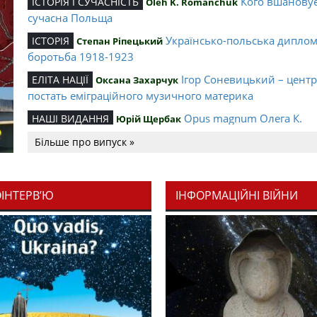
Кого вшанову
ІСТОРІЯ І СУЧАСНІСТЬ
Oleh K. Romanchuk
сучасна Польща
Українсько-польська дипло
ІСТОРІЯ
Степан Ріпецький
боротьба 1918-1923
Ігор Соневицький – цент
ЕЛІТА НАЦІЇ
Оксана Захарчук
постать еміграційного музичного материка
Opus magnum Олега К.
НАШІ ВИДАННЯ
Юрій Щербак
Романчука
Більше про випуск »
Аналітичний центр Олега К.
РЕЦЕНЗІЇ
Петро Іванишин
Романчука
ОІНТЕРВ’Ю
ІНФОРМАЦІЙНІ ВІЙНИ
Журавель і синиця як уосо
Editorial
Oleh K. Romanchuk
української політстратегії й тактики