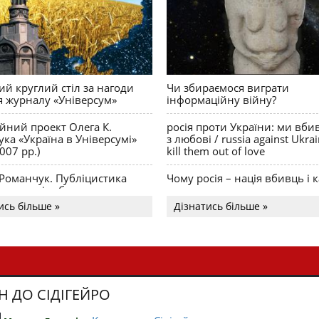
й круглий стіл за нагоди
Чи збираємося виграти
я журналу «Універсум»
інформаційну війну?
ійний проект Олега К.
росія проти України: ми вби
ка «Україна в Універсумі»
з любові / russia against Ukra
007 рр.)
kill them out of love
 Романчук. Публіцистика
Чому росія – нація вбивць і к
Акценти і табу
ись більше »
Дізнатись більше »
Н ДО СІДІГЕЙРО