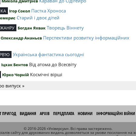
Караван до Сідігейро
Микола Дмитрієв
Пастка Хроноса
ИКА
Ігор Сокол
Старий і двоє дітей
Чемерис
Творець Віннету
 ЖАНРУ
Богдан Яхвак
Перспективи розвитку інформаційних
Олександр Ананьєв
й
Українська фантастика сьогодні
РВ’Ю
Від атома до Всесвіту
Іцхак Бентов
Космічні вірші
Юрко Чорній
ро випуск »
ІТ ПРИГОД
ВИДАННЯ
АРХІВ
ПЕРЕДПЛАТА
НОВИНИ
ІНФОРМАЦІЙНІ ВІЙНИ
© 2016-2026 «Універсум». Всі права застережено.
іалів сайту для друкованих видань дозволяється за умови посилання на 