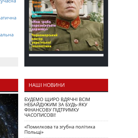
сучасна
матична
ральна
НАШІ НОВИНИ
я як
БУДЕМО ЩИРО ВДЯЧНІ ВСІМ
НЕБАЙДУЖИМ ЗА БУДЬ-ЯКУ
ФІНАНСОВУ ПІДТРИМКУ
ЧАСОПИСОВІ!
«Помилкова та згубна політика
Польщі»