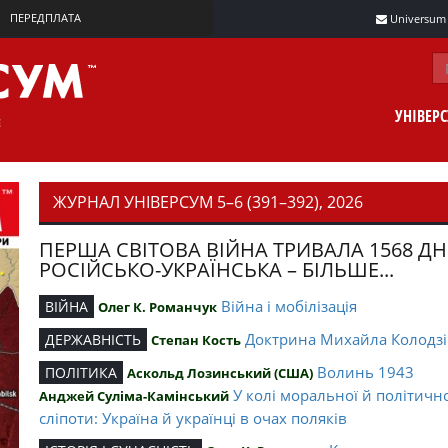
ПЕРЕДПЛАТА
Universum m
УНІВЕР
ЖУРНАЛ УНІВЕРСУМ 5–6 (391–392), 2026
ПЕРША СВІТОВА ВІЙНА ТРИВАЛА 1568 ДН
РОСІЙСЬКО-УКРАЇНСЬКА – БІЛЬШЕ...
Війна і мобілізація
ВІЙНА
Олег К. Романчук
Доктрина Михайла Колодзі
ДЕРЖАВНІСТЬ
Степан Кость
Волинь 1943
ПОЛІТИКА
Аскольд Лозинський (США)
У колі моральної й політичн
Анджей Суліма-Камінський
сліпоти: Україна й українці в очах поляків