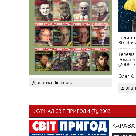
Годинни
30-річч
Телевіз
Романчу
(2006–2
Олег К.
війни. 
Дізнатись більше »
Дізнат
ЖУРНАЛ СВІТ ПРИГОД 4 (7), 2003
КАРАВА