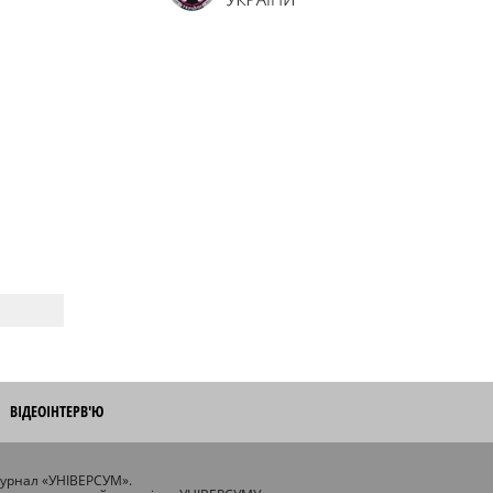
ВІДЕОІНТЕРВ'Ю
журнал «УНІВЕРСУМ».