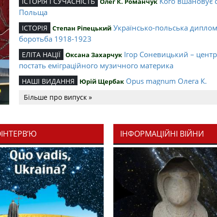
Кого вшановує 
ІСТОРІЯ І СУЧАСНІСТЬ
Олег К. Романчук
Польща
Українсько-польська дипло
ІСТОРІЯ
Степан Ріпецький
боротьба 1918-1923
Ігор Соневицький – цент
ЕЛІТА НАЦІЇ
Оксана Захарчук
постать еміграційного музичного материка
Opus magnum Олега К.
НАШІ ВИДАННЯ
Юрій Щербак
Романчука
Більше про випуск »
Аналітичний центр Олега К.
РЕЦЕНЗІЇ
Петро Іванишин
Романчука
ОІНТЕРВ’Ю
ІНФОРМАЦІЙНІ ВІЙНИ
Журавель і синиц
СЛОВО РЕДАКЦІЙНЕ
Олег К. Романчук
уособлення української політстратегії й тактики