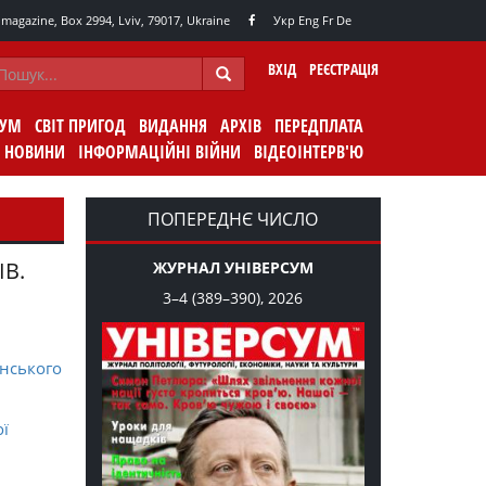
agazine, Box 2994, Lviv, 79017, Ukraine
Укр
Eng
Fr
De
ВХІД
РЕЄСТРАЦІЯ
СУМ
СВІТ ПРИГОД
ВИДАННЯ
АРХІВ
ПЕРЕДПЛАТА
НОВИНИ
ІНФОРМАЦІЙНІ ВІЙНИ
ВІДЕОІНТЕРВ'Ю
ПОПЕРЕДНЄ ЧИСЛО
ІВ.
ЖУРНАЛ УНІВЕРСУМ
3–4 (389–390), 2026
нського
ої