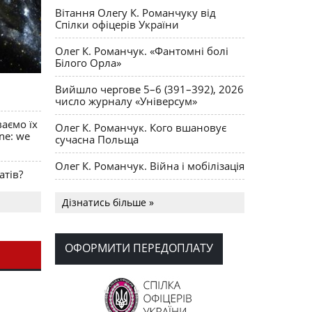
Вітання Олегу К. Романчуку від
Спілки офіцерів України
Олег К. Романчук. «Фантомні болі
Білого Орла»
Вийшло чергове 5–6 (391–392), 2026
число журналу «Універсум»
ваємо їх
Олег К. Романчук. Кого вшановує
ine: we
сучасна Польща
Олег К. Романчук. Війна і мобілізація
атів?
Українська громада США
Дізнатись більше »
долучилися до найбільшої
гуманітарної колони з «швидкими»
для України
ОФОРМИТИ ПЕРЕДОПЛАТУ
День Вишиванки в Норт Порті
OPUS MAGNUM Олега К. Романчука