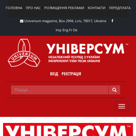
ГОЛОВНА
ПРО НАС
РОЗМІЩЕННЯ РЕКЛАМИ
КОНТАКТИ
ПЕРЕДПЛАТА
Universum magazine, Box 2994, Lviv, 79017, Ukraine
Укр
Eng
Fr
De
ВХІД
РЕЄСТРАЦІЯ
TOGGLE
NAVIG