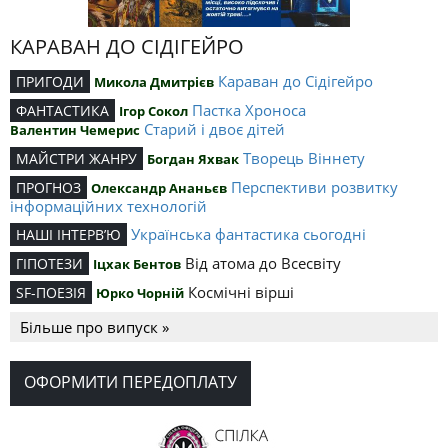
КАРАВАН ДО СІДІГЕЙРО
Караван до Сідігейро
ПРИГОДИ
Микола Дмитрієв
Пастка Хроноса
ФАНТАСТИКА
Ігор Сокол
Старий і двоє дітей
Валентин Чемерис
Творець Віннету
МАЙСТРИ ЖАНРУ
Богдан Яхвак
Перспективи розвитку
ПРОГНОЗ
Олександр Ананьєв
інформаційних технологій
Українська фантастика сьогодні
НАШІ ІНТЕРВ’Ю
Від атома до Всесвіту
ГІПОТЕЗИ
Іцхак Бентов
Космічні вірші
SF-ПОЕЗІЯ
Юрко Чорній
Більше про випуск »
ОФОРМИТИ ПЕРЕДОПЛАТУ