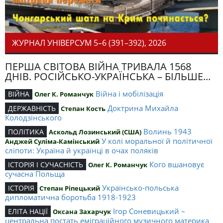
ЖУРНАЛ УНІВЕРСУМ 5–6 (391–392), 2026
ПЕРША СВІТОВА ВІЙНА ТРИВАЛА 1568
ДНІВ. РОСІЙСЬКО-УКРАЇНСЬКА – БІЛЬШЕ...
Війна і мобілізація
ВІЙНА
Олег К. Романчук
Доктрина Михайла
ДЕРЖАВНІСТЬ
Степан Кость
Колодзінського
Волинь 1943
ПОЛІТИКА
Аскольд Лозинський (США)
У колі моральної й політичної
Анджей Суліма-Камінський
сліпоти: Україна й українці в очах поляків
Кого вшановує
ІСТОРІЯ І СУЧАСНІСТЬ
Олег К. Романчук
сучасна Польща
Українсько-польська
ІСТОРІЯ
Степан Ріпецький
дипломатична боротьба 1918-1923
Ігор Соневицький –
ЕЛІТА НАЦІЇ
Оксана Захарчук
центральна постать еміграційного музичного материка