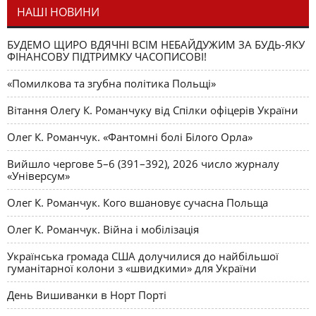
НАШІ НОВИНИ
БУДЕМО ЩИРО ВДЯЧНІ ВСІМ НЕБАЙДУЖИМ ЗА БУДЬ-ЯКУ
ФІНАНСОВУ ПІДТРИМКУ ЧАСОПИСОВІ!
«Помилкова та згубна політика Польщі»
Вітання Олегу К. Романчуку від Спілки офіцерів України
Олег К. Романчук. «Фантомні болі Білого Орла»
Вийшло чергове 5–6 (391–392), 2026 число журналу
«Універсум»
Олег К. Романчук. Кого вшановує сучасна Польща
Олег К. Романчук. Війна і мобілізація
Українська громада США долучилися до найбільшої
гуманітарної колони з «швидкими» для України
День Вишиванки в Норт Порті