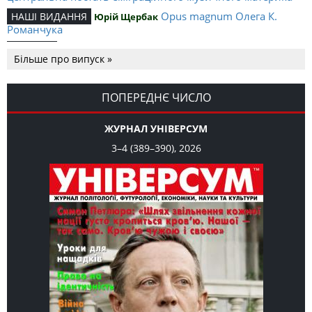
Opus magnum Олега К.
НАШІ ВИДАННЯ
Юрій Щербак
Романчука
Аналітичний центр Олега К.
РЕЦЕНЗІЇ
Петро Іванишин
Більше про випуск »
Романчука
Журавель і синиця
СЛОВО РЕДАКЦІЙНЕ
Олег К. Романчук
як уособлення української політстратегії й тактики
ПОПЕРЕДНЄ ЧИСЛО
ЖУРНАЛ УНІВЕРСУМ
3–4 (389–390), 2026