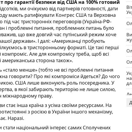
т про гарантії безпеки від США на 100% готовий
та
Ві
дсотків, ми очікуємо від партнерів готовності, дати
Ук
угоду мають ратифікувати Конгрес США та Верховна
о під час тристоронніх переговорів (Україна-РФ-
Ол
ан і проблемні питання, проблемних питань було
ауважив, що вже довгий час путінський режим хоче
Ви
жу
нашої держави». І далі: «Американці пробують
ілкуємось в тристоронньому форматі. Це такі перші
Ол
й компроміс. Але для компромісу треба, щоб всі
 і американська сторона також».
Ол
 «стало менше» (тобто не всі проблемні питання
Ук
ожна говорити? Про які компроміси йдеться? До чого
на
мерикою. США лише виконують роль посередника.
У
дл
ертва, в якої забирають територію не лише силою,
Де
ч міжнародному праву.
Д
тви стає інша країна з усіма своїми ресурсами. На
OP
 протистоянні з росією в України іншого механізму,
ає. Наразі.
и стати національний інтерес самих Сполучених