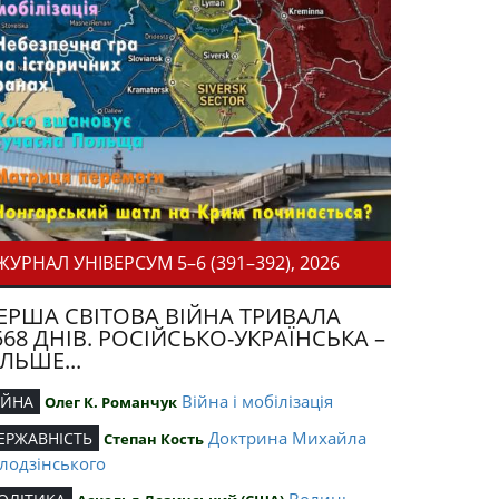
ЖУРНАЛ УНІВЕРСУМ 5–6 (391–392), 2026
ЕРША СВІТОВА ВІЙНА ТРИВАЛА
568 ДНІВ. РОСІЙСЬКО-УКРАЇНСЬКА –
ІЛЬШЕ...
Війна і мобілізація
ІЙНА
Олег К. Романчук
Доктрина Михайла
ЕРЖАВНІСТЬ
Степан Кость
лодзінського
Волинь