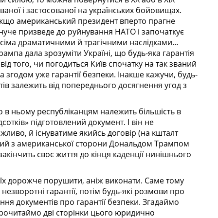
уваної і застосованої на українських бойовищах.
. Якщо американський президент вперто прагне
нуче призведе до руйнування НАТО і започаткує
 усіма драматичними й трагічними наслідками…
Трампа дала зрозуміти Україні, що будь-яка гарантія
ід того, чи погодиться Київ спочатку на так званий
а згодом уже гарантії безпеки.
Інакше кажучи, будь-
тів залежить від попереднього досягнення угод з
о в ньому республіканцям належить більшість в
дсотків» підготовлений документ. І він не
ливо, й існуватиме якийсь договір (на кшталт
ний з американської сторони Дональдом Трампом
закінчить своє життя до кінця каденції нинішнього
и їх дорожче порушити, аніж виконати. Саме тому
незворотні гарантії, потім будь-які розмови про
ання
документів про гарантії безпеки.
Згадаймо
рочитаймо дві сторінки цього юридично