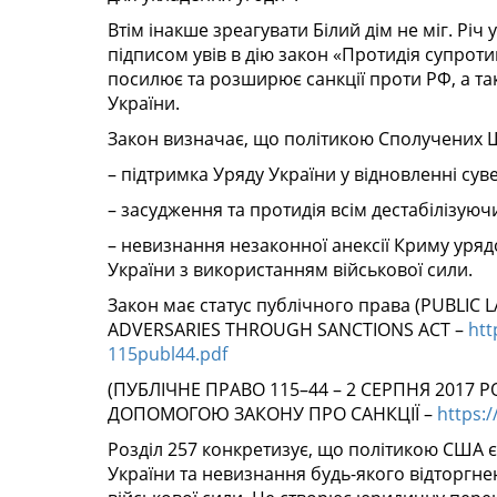
Втім інакше зреагувати Білий дім не міг. Річ
підписом увів в дію закон «Протидія супроти
посилює та розширює санкції проти РФ, а так
України.
Закон визначає, що політикою Сполучених Ш
– підтримка Уряду України у відновленні суве
– засудження та протидія всім дестабілізуюч
– невизнання незаконної анексії Криму уряд
України з використанням військової сили.
Закон має статус публічного права (PUBLIC 
ADVERSARIES THROUGH SANCTIONS ACT –
htt
115publ44.pdf
(ПУБЛІЧНЕ ПРАВО 115–44 – 2 СЕРПНЯ 2017
ДОПОМОГОЮ ЗАКОНУ ПРО САНКЦІЇ –
https:
Розділ 257 конкретизує, що політикою США є 
України та невизнання будь-якого відторгне