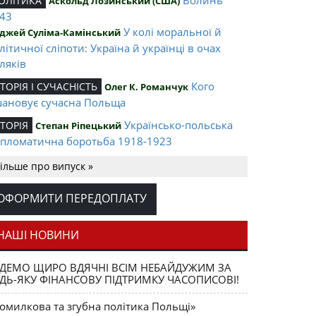
ОЛІТИКА
Аскольд Лозинський (США)
43
У колі моральної й
джей Суліма-Камінський
літичної сліпоти: Україна й українці в очах
ляків
Кого
СТОРІЯ І СУЧАСНІСТЬ
Олег К. Романчук
ановує сучасна Польща
Українсько-польська
СТОРІЯ
Степан Ріпецький
пломатична боротьба 1918-1923
Ігор Соневицький –
ЛІТА НАЦІЇ
Оксана Захарчук
ільше про випуск »
нтральна постать еміграційного музичного
терика
ОФОРМИТИ ПЕРЕДОПЛАТУ
Opus magnum
АШІ ВИДАННЯ
Юрій Щербак
ега К. Романчука
НАШІ НОВИНИ
Аналітичний центр
ЕЦЕНЗІЇ
Петро Іванишин
ДЕМО ЩИРО ВДЯЧНІ ВСІМ НЕБАЙДУЖИМ ЗА
ега К. Романчука
ДЬ-ЯКУ ФІНАНСОВУ ПІДТРИМКУ ЧАСОПИСОВІ!
Журавель і
ЛОВО РЕДАКЦІЙНЕ
Олег К. Романчук
омилкова та згубна політика Польщі»
ниця як уособлення української політстратегії й