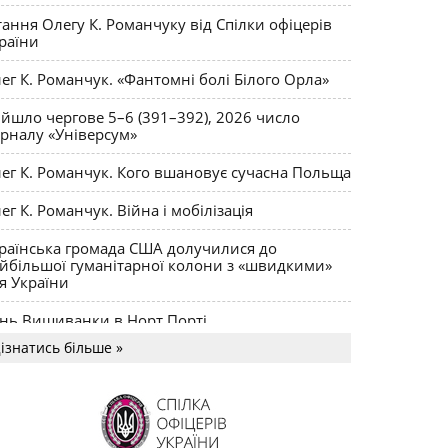
ктики
тання Олегу К. Романчуку від Спілки офіцерів
раїни
ег К. Романчук. «Фантомні болі Білого Орла»
йшло чергове 5–6 (391–392), 2026 число
рналу «Універсум»
ег К. Романчук. Кого вшановує сучасна Польща
ег К. Романчук. Війна і мобілізація
раїнська громада США долучилися до
йбільшої гуманітарної колони з «швидкими»
я України
нь Вишиванки в Норт Порті
ізнатись більше »
US MAGNUM Олега К. Романчука