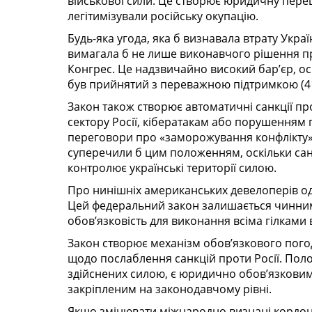
військової сили. Це створює юридичну переш
легітимізували російську окупацію.
Будь-яка угода, яка б визнавала втрату Украї
вимагала б не лише виконавчого рішення пр
Конгрес. Це надзвичайно високий бар’єр, оск
був прийнятий з переважною підтримкою (419–
Закон також створює автоматичні санкції п
сектору Росії, кібератакам або порушенням 
переговори про «заморожування конфлікту»
суперечили б цим положенням, оскільки сан
контролює українські території силою.
Про нинішніх американських девелоперів од 
Цей федеральний закон залишається чинним 
обов’язковість для виконання всіма гілками
Закон створює механізм обов’язкового пог
щодо послаблення санкцій проти Росії. Пол
здійснених силою, є юридично обов’язкови
закріпленим на законодавчому рівні.
Якщо змінювати міжнародно визнані кордони