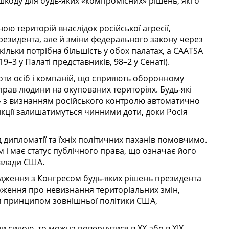
коду для будь-яких «компромісних» рішень, які б
ною територій внаслідок російської агресії,
езидента, але й зміни федерального закону через
ільки потрібна більшість у обох палатах, а CAATSA
3 у Палаті представників, 98–2 у Сенаті).
роти осіб і компаній, що сприяють оборонному
прав людини на окупованих територіях. Будь-які
 з визнанням російського контролю автоматично
кції залишатимуться чинними доти, доки Росія
дипломатії та їхніх політичних паханів помовчимо.
і має статус публічного права, що означає його
 влади США.
одження з Конгресом будь-яких рішень президента
оження про невизнання територіальних змін,
м принципом зовнішньої політики США,
 силою, то можна повернутися в XX або в XIX