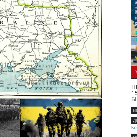
П
1
Б
В
Д
Ко