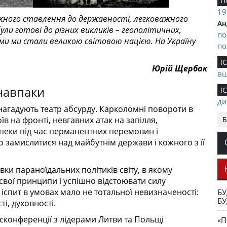
П
19
ажного ставлення
до державності, легковажного
Ан
були готові до різних викликів –
геополітичних,
по
ми ми стали великою світовою нацією.
На Україну
по
І
Юрій Щербак
вш
навпаки
І
ди
нагадують театр абсурду. Карколомні повороти в
Е
Б
їв на фронті, невгавних атак на запілля,
це
зпеки під час перманентних перемовин і
ма
 замислитися над майбутнім держави і кожного з її
Н
Ол
ки параноїдальних політиків світу, в якому
вої принципи і успішно відстоювати силу
Р
спит в умовах мало не тотальної невизначеності:
БУ
Ол
БУ
і, духовності.
С
ресконференції з лідерами Литви та Польщі
«П
си