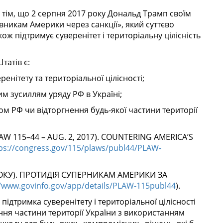
 у тім, що 2 серпня 2017 року Дональд Трамп своїм
вникам Америки через санкції», який суттєво
ож підтримує суверенітет і територіальну цілісність
татів є:
ренітету та територіальної цілісності;
им зусиллям уряду РФ в Україні;
ом РФ чи відторгнення будь-якої частини території
LAW 115–44 – AUG. 2, 2017). COUNTERING AMERICA’S
ps://congress.gov/115/plaws/publ44/PLAW-
 РОКУ). ПРОТИДІЯ СУПЕРНИКАМ АМЕРИКИ ЗА
//www.govinfo.gov/app/details/PLAW-115publ44
).
підтримка суверенітету і територіальної цілісності
ння частини території України з використанням