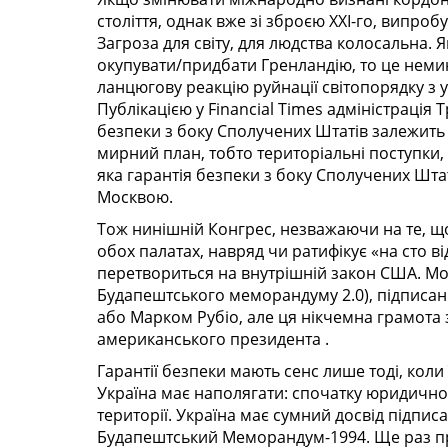
століття, однак вже зі зброєю XXI-го, випроб
Загроза для світу, для людства колосальна
окупувати/придбати Гренландію, то це неми
ланцюгову реакцію руйнації світопорядку з
Публікацією у
Financial Times адміністрація 
безпеки з боку Сполучених Штатів залежить в
мирний план, тобто територіальні поступки, 
яка гарантія безпеки з боку Сполучених Шта
Москвою.
Тож нинішній Конгрес, незважаючи на те, щ
обох палатах, навряд чи ратифікує «на сто ві
перетвориться на внутрішній закон США. Мож
Будапештського меморандуму 2.0), підписа
або Марком Рубіо, але ця нікчемна грамота 
американського президента .
Гарантії безпеки мають сенс лише тоді, кол
Україна має наполягати: спочатку юридично 
території.
Україна має сумний досвід підпис
Будапештський Меморандум-1994. Ще раз п