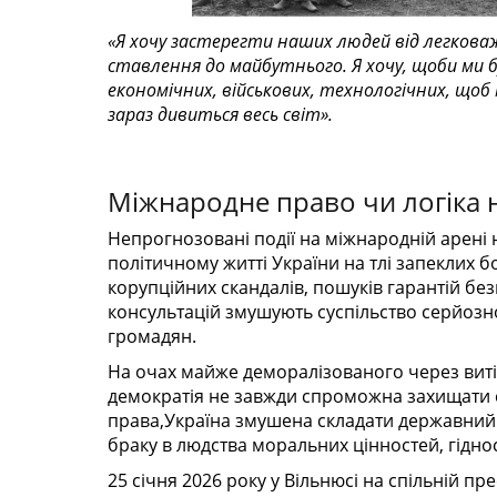
«Я хочу застерегти наших людей від легков
ставлення до майбутнього.
Я хочу, щоби ми 
економічних, військових, технологічних,
щоб 
зараз дивиться весь світ».
Міжнародне право чи логіка 
Непрогнозовані події на міжнародній арені 
політичному житті України на тлі запеклих бо
корупційних скандалів, пошуків гарантій бе
консультацій змушують суспільство серйозно
громадян.
На очах майже деморалізованого через витів
демократія не завжди спроможна захищати с
права,Україна змушена складати державний і
браку в людства моральних цінностей, гідност
25 січня 2026 року у Вільнюсі на спільній п