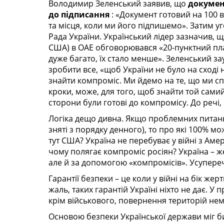
Володимир Зеленський заявив, що
докумен
до підписання
:
«Документ готовий на 100 ві
та місця, коли ми його підпишемо». Затим 
Рада України. Український лідер зазначив, щ
США) в ОАЕ обговорювався
«20-пунктний пл
дуже багато, їх стало менше». Зеленський з
зробити все, «щоб України не було на сході 
знайти компроміс. Ми йдемо на те, що ми сп
кроки, може, для того, щоб знайти той сами
сторони були готові до компромісу. До речі,
Логіка дещо дивна. Якщо проблемних питань
зняті з порядку денного), то про які 100% м
тут США? Україна не перебуває у війні з А
чому полягає компроміс росіян? Україна – ж
але й за допомогою «компромісів». Усупере
Гарантії безпеки – це коли у війні на бік жер
жаль, таких гарантій Україні ніхто не дає. У
крім військового, повернення територій нем
Основою безпеки Української держави міг б