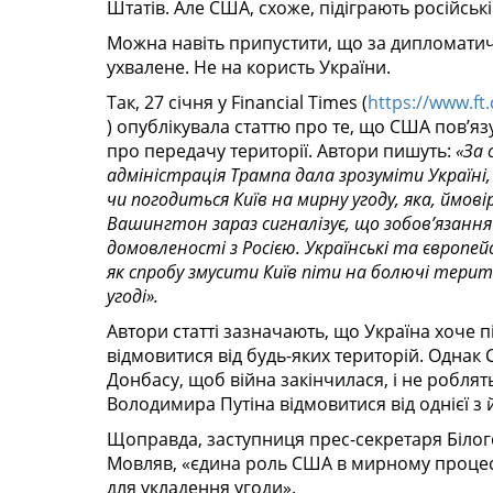
Штатів. Але США, схоже, підіграють російські
Можна навіть припустити, що за дипломати
ухвалене. Не на користь України.
Так, 27 січня у
Financial Times
(
https://www.f
) опублікувала статтю про те, що США пов’я
про передачу території. Автори пишуть:
«За 
адміністрація Трампа дала зрозуміти Україні,
чи погодиться Київ на мирну угоду, яка, ймов
Вашингтон зараз сигналізує, що зобов’язанн
домовленості з Росією. Українські та європе
як спробу змусити Київ піти на болючі терито
угоді».
Автори статті зазначають, що
Україна хоче п
відмовитися від будь-яких територій. Однак
Донбасу, щоб війна закінчилася, і не роблят
Володимира Путіна відмовитися від однієї з
Щоправда, заступниця прес-секретаря Білог
Мовляв, «єдина роль США в мирному процесі
для укладення угоди».