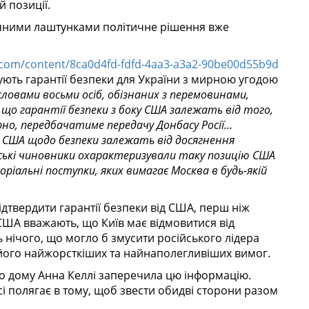
й позиції.
чними лаштунками політичне рішення вже
t.com/content/8ca0d4fd-fdfd-4aa3-a3a2-90be00d55b9d
зують гарантії безпеки для України з мирною угодою
словами восьми осіб, обізнаних з перемовинами,
 що гарантії безпеки з боку США залежать від того,
ірно, передбачатиме передачу Донбасу Росії…
я США щодо безпеки залежать від досягнення
йські чиновники охарактеризували таку позицію США
ріальні поступки, яких вимагає Москва в будь-якій
ідтвердити гарантії безпеки від США, перш ніж
 США вважають, що Київ має відмовитися від
ь нічого, що могло б змусити російського лідера
 його найжорсткіших та найнаполегливіших вимог.
о дому Анна Келлі заперечила цю інформацію.
 полягає в тому, щоб звести обидві сторони разом