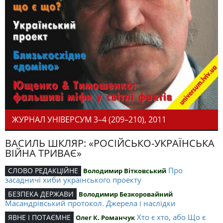
ЖУРНАЛ УНІВЕРСУМ 3–4 (209–210), 2011
ВАСИЛЬ ШКЛЯР: «РОСІЙСЬКО-УКРАЇНСЬКА
ВІЙНА ТРИВАЄ»
Про
СЛОВО РЕДАКЦІЙНЕ
Володимир Вітковський
засадничі хиби українського проекту
БЕЗПЕКА ДЕРЖАВИ
Володимир Безкоровайний
Масандрівський протокол. Джерела і наслідки
Хто є хто, або Що є
ЯВНЕ І ПОТАЄМНЕ
Олег К. Романчук