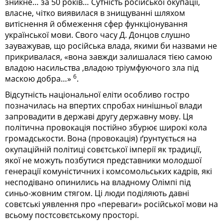
зникне… за 50 років… Сутність російської окупації,
власне, чітко виявилася в знищуванні шляхом
витіснення й обмеження сфер функціонування
української мови. Свого часу Д. Донцов слушно
зауважував, що російська влада, якими би назвами не
прикривалася, «вона завжди залишалася тією самою
владою насильства ,владою тріумфуючого зла під
6
маскою добра…»
.
Відсутність національної еліти особливо гостро
позначилась на впертих спробах нинішньої влади
запровадити в державі другу державну мову. Ця
політична провокація постійно збурює широкі кола
громадськости. Вона (провокація) ґрунтується на
окупаційній політиці совєтської імперії як традиції,
якої не можуть позбутися представники молодшої
генерації комуністичних і комсомольських кадрів, які
несподівано опинились на владному Олімпі під
синьо-жовним стягом. Ці люди поділяють давні
совєтські уявлення про «переваги» російської мови на
всьому пост­совєтському просторі.