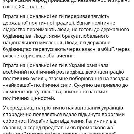
в кінці ХХ століття.
Втрата національної еліти перериває тяглість
державної політичної традиції. Відтак політичне
лідерство переймають люди, не готові до державного
будівництва. Люди, яким бракує глобального
національного мислення. Люди, які державне
будівництво перепускають через власні амбіції, через
власне корисливе збагачення.
Втрата національної еліти в Ук­раїні означала
всебічний політичний розгардіяш, деконцентрацію
політичних зусиль, взаємне поборювання на засадах
«найкращої» політичної сили. Сукупно це привело до
люмпенізації суспільства, зниження вагомих
політичних цінностей.
У середовищі патріотично на­лаштованих українців
спорадично появляється вдало підкинута ворогами
соборності України ідея відділення Галичини від
України, а серед представників промосковської
орієнтації мусується ідея утворення клаптикової