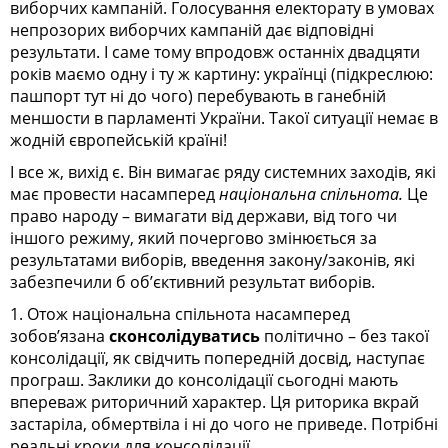
виборчих кампаній. Голосування електорату в умовах
непрозорих виборчих кампаній дає відповідні
результати. І саме тому впродовж останніх двадцяти
років маємо одну і ту ж картину: українці (підкреслюю:
пашпорт тут ні до чого) перебувають в ганебній
меншости в парламенті України. Такої ситуації немає в
жодній європейській країні!
І все ж, вихід є. Він вимагає ряду системних заходів, які
має провести насамперед
національна спільнота.
Це
право народу – вимагати від держави, від того чи
іншого режиму, який почергово змінюється за
результатами виборів, введення закону/законів, які
забезпечили б об’єктивний результат виборів.
1. Отож національна спільнота насамперед
зобов’язана
сконсолідуватись
політично – без такої
консолідації, як свідчить попередній досвід, наступає
програш. Заклики до консолідації сьогодні мають
впереваж риторичний характер. Ця риторика вкрай
застаріла, обмертвіла і ні до чого не приведе. Потрібні
реальні кроки для консолідації.