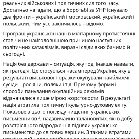
реальних військових і політичних сил того часу.
Достатньо нагадати, що в боротьбі за УНР існувало
два фронти – український і московський, український і
польський. Чим усе закінчилось – відомо.
Програш української нації в мілітарному протистоянні
став чи не найголовнішою причиною наступних
політичних катаклізмів, виразні сліди яких бачимо й
сьогодні.
Нація без держави – ситуація, яку годі інакше назвати,
як трагедія. Це стосується насамперед України, яку в
результаті військової поразки окупували найближчі
сусіди – росіяни, поляки і т.д. Причому форми і
способи панування окупаційних режимів
відзначалися лише мірою жорстокости. В результаті
нація втратила політичну і культурно-духовну еліту.
Показове з цього погляду нищення українських
2
письменників
, надзвичайно талановитих, які в добу
розстріляного відродження підняли українське
письменство до світових вершин. З такими втратами
український народ прийшов до незалежности України