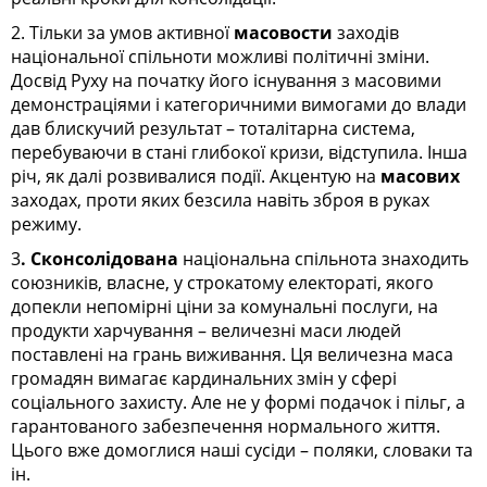
2. Тільки за умов активної
масовости
заходів
національної спільноти можливі політичні зміни.
Досвід Руху на початку його існування з масовими
демонстраціями і категоричними вимогами до влади
дав блискучий результат – тоталітарна система,
перебуваючи в стані глибокої кризи, відступила. Інша
річ, як далі розвивалися події. Акцентую на
масових
заходах, проти яких безсила навіть зброя в руках
режиму.
3
. Сконсолідована
національна спільнота знаходить
союзників, власне, у строкатому електораті, якого
допекли непомірні ціни за комунальні послуги, на
продукти харчування – величезні маси людей
поставлені на грань виживання. Ця величезна маса
громадян вимагає кардинальних змін у сфері
соціального захисту. Але не у формі подачок і пільг, а
гарантованого забезпечення нормального життя.
Цього вже домоглися наші сусіди – поляки, словаки та
ін.