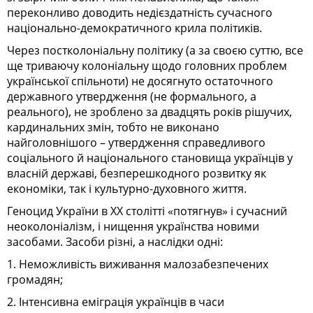
переконливо доводить недієздатність сучасного
національно-демократичного крила політиків.
Через постколоніальну політику (а за своєю суттю, все
ще триваючу колоніальну щодо головних проблем
української спільноти) не досягнуто остаточного
державного утвердження (не формального, а
реального), не зроблено за двадцять років рішучих,
кардинальних змін, тобто не виконано
найголовнішого – утвердження справедливого
соціального й національного становища українців у
власній державі, безперешкодного розвитку як
економіки, так і культурно-духовного життя.
Геноцид України в ХХ столітті «потягнув» і сучасний
неоколоніалізм, і нищення українства новими
засобами. Засоби різні, а наслідки одні:
1. Неможливість виживання малозабезпечених
громадян;
2. Інтенсивна еміграція українців в часи