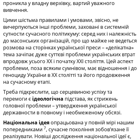
проникла у владну верхівку, вартий уважного
вивчення.
Цими шістьма правилами і умовами, звісно, не
вичерпуються інші проблеми, заховані в системній
сутности сучасного політикуму: серед них і належність
до масонських організацій, про що майже не ведеться
розмова на сторінках української преси – «делікатна»
тема зачіпає дуже суттєві проблеми українських втрат
впродовж усього ХХ і початку ХХІ століття. Цей аспект
проблеми, поза всяким сумнівом, має відношення і до
геноциду України в ХХ столітті та його продовження
на сучасному етапі.
Треба підкреслити, що серцевиною успіху та
перемоги є
ідеологічна
підстава, як стрижень
головної проблеми – утвердження української
державности в повному і необмеженому обсязі.
Національна ідея
опрацьована у повній мірі нашим
7
попередниками
, сучасне покоління зобов’язане її
реалізувати. Новіші дослідження національної ідеї є,