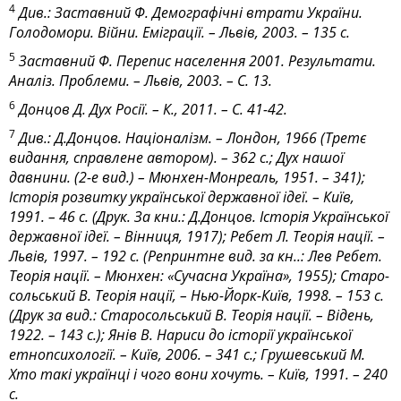
4
Див.: Заставний Ф. Демографічні втрати України.
Голодомори. Війни. Еміграції. – Львів, 2003. – 135 с.
5
Заставний Ф. Перепис населення 2001. Результати.
Аналіз. Проблеми. – Львів, 2003. – С. 13.
6
Донцов Д. Дух Росії. – К., 2011. – С. 41-42.
7
Див.: Д.Донцов. Націоналізм. – Лондон, 1966 (Третє
видання, справлене автором). – 362 с.; Дух нашої
давнини. (2-е вид.) – Мюнхен-Монреаль, 1951. – 341);
Історія розвитку української державної ідеї. – Київ,
1991. – 46 с. (Друк. За кни.: Д.Донцов. Історія Української
державної ідеї. – Вінниця, 1917); Ребет Л. Теорія нації. –
Львів, 1997. – 192 с. (Репринтне вид. за кн..: Лев Ребет.
Теорія нації. – Мюнхен: «Сучасна Україна», 1955); Старо­
со­льський В. Теорія нації, – Нью-Йорк-Київ, 1998. – 153 с.
(Друк за вид.: Старосольський В. Теорія нації. – Відень,
1922. – 143 с.); Янів В. Нариси до історії української
етнопсихології. – Київ, 2006. – 341 с.; Грушевський М.
Хто такі українці і чого вони хочуть. – Київ, 1991. – 240
с.