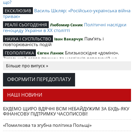
що?
Василь Шкляр: «Російсько-українська війна
ЕКСКЛЮЗИВ
триває»
Політичні наслідки
РЕАЛІЇ СЬОГОДЕННЯ
Любомир Сеник
геноциду України в ХХ столітті
Пам’ять і
НАУКА І СУСПІЛЬСТВО
Іван Вакарчук
повторюваність подій
Близькосхідне «доміно».
ГЕОПОЛІТИКА
Євген Ланюк
Загальний огляд причин та наслідків революцій на
Близькому Сході
Більше про випуск »
«Чорний ворон» і
ЕКСКЛЮЗИВ
Олег К. Романчук
російсько-українське протистояння
ОФОРМИТИ ПЕРЕДОПЛАТУ
Бенкет шакалів над розтерзаною
Анатолій Крим
українською літературою
Останній бій «залишенця»
НАШІ НОВИНИ
Руслан Радецький
БУДЕМО ЩИРО ВДЯЧНІ ВСІМ НЕБАЙДУЖИМ ЗА БУДЬ-ЯКУ
ФІНАНСОВУ ПІДТРИМКУ ЧАСОПИСОВІ!
«Помилкова та згубна політика Польщі»