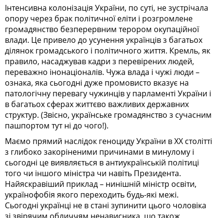
Інтенсивна колонізація України, по суті, не зустрічала
опору через брак політичної еліти і розгромлене
громадянство безперервним терором окупаційної
влади. Це привело до усунення українців з багатьох
ділянок громадського і політичного життя. Кремль, як
правило, насаджував кадри з перевірених людей,
переважно інонаціоналів. Чужа влада і чужі люди –
ознака, яка сьогодні дуже промовисто вказує на
патологічну перевагу чужинців у парламенті України і
в багатьох сферах життєво важливих державних
структур. (Звісно, українське громадянство з сучасним
пашпортом тут ні до чого!).
Маємо прямий наслідок геноциду України в ХХ столітті
з глибоко закоріненими причинами в минулому і
сьогодні це виявляється в антиукраїнській політиці
того чи іншого міністра чи навіть Президента.
Найяскравіший приклад – нинішній міністр освіти,
українофобія якого переходить будь-які межі.
Сьогодні українці не в стані зупинити цього чоловіка
зі звірячим обличчям ненависника, що також