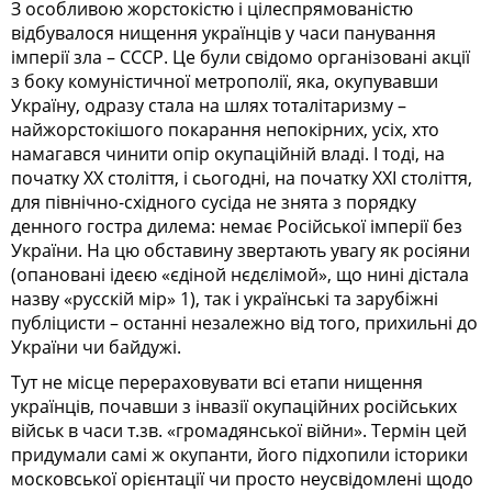
З особливою жорстокістю і цілеспрямованістю
відбувалося нищення українців у часи панування
імперії зла – СССР. Це були свідомо організовані акції
з боку комуністичної метрополії, яка, окупувавши
Україну, одразу стала на шлях тоталітаризму –
найжорстокішого покарання непокірних, усіх, хто
намагався чинити опір окупаційній владі. І тоді, на
початку ХХ століття, і сьогодні, на початку ХХІ століття,
для північно-східного сусіда не знята з порядку
денного гостра дилема: немає Російської імперії без
України. На цю обставину звертають увагу як росіяни
(опановані ідеєю «єдіной нєдєлімой», що нині дістала
назву «русскій мір» 1), так і українські та зарубіжні
публіцисти – останні незалежно від того, прихильні до
України чи байдужі.
Тут не місце перераховувати всі етапи нищення
українців, почавши з інвазії окупаційних російських
військ в часи т.зв. «громадянської війни». Термін цей
придумали самі ж окупанти, його підхопили історики
московської орієнтації чи просто неусвідомлені щодо