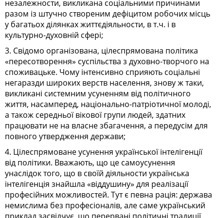
незалежности, викликана соціальними причинами
разом із штучно створеним дефіцитом робочих місць
у багатьох ділянках життєдіяльности, в т.ч. і в
культурно-духовній сфері;
3. Свідомо організована, цілеспрямована політика
«пересотворення» суспільства з духовно-творчого на
споживацьке. Чому інтенсивно сприяють соціальні
негаразди широких верств населення, знову ж таки,
викликані системним усуненням від політичного
життя, насамперед, національно-патріотичної молоді,
а також середньої вікової групи людей, здатних
працювати не на власне збагачення, а передусім для
повного утвердження держави;
4. Цілеспрямоване усунення української інтелігенції
від політики. Вважають, що це самоусунення
унаслідок того, що в своїй діяльности українська
інтелігенція знайшла «віддушину» для реалізації
професійних можливостей. Тут є певна рація: держава
немислима без професіоналів, але саме український
приклад засвідчує, що перервані політичні традиції