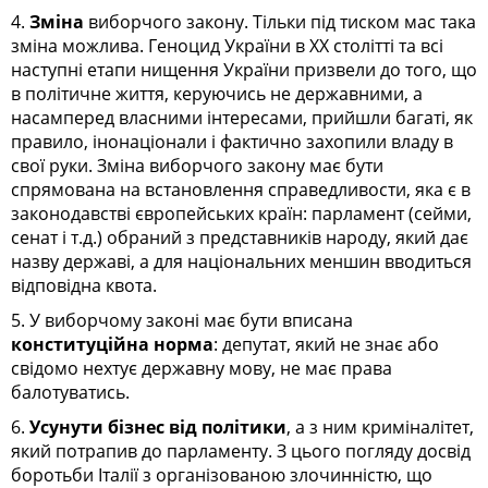
4.
Зміна
виборчого закону. Тільки під тиском мас така
зміна можлива. Геноцид України в ХХ столітті та всі
наступні етапи нищення України призвели до того, що
в політичне життя, керуючись не державними, а
насамперед власними інтересами, прийшли багаті, як
правило, інонаціонали і фактично захопили владу в
свої руки. Зміна виборчого закону має бути
спрямована на встановлення справедливости, яка є в
законодавстві європейських країн: парламент (сейми,
сенат і т.д.) обраний з представників народу, який дає
назву державі, а для національних меншин вводиться
відповідна квота.
5. У виборчому законі має бути вписана
конституційна норма
:
депутат, який не знає або
свідомо нехтує державну мову, не має права
балотуватись.
6.
Усунути бізнес від політики
,
а з ним криміналітет,
який потрапив до парламенту. З цього погляду досвід
боротьби Італії з організованою злочинністю, що