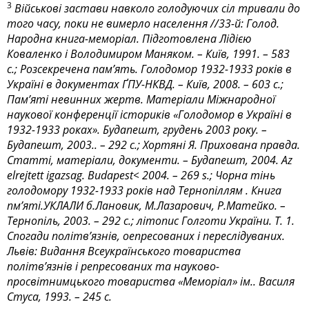
3
Військові застави навколо голодуючих сіл тривали до
того часу, поки не вимерло населення //33-й: Голод.
Народна книга-меморіал. Підготовлена Лідією
Коваленко і Володимиром Маняком. – Київ, 1991. – 583
с.; Розсекречена пам’ять. Голодомор 1932-1933 років в
Україні в документах ҐПУ-НКВД. – Київ, 2008. – 603 с.;
Пам’яті невинних жертв. Матеріали Міжнародної
наукової конференції істориків «Голодомор в Україні в
1932-1933 роках». Будапешт, грудень 2003 року. –
Будапешт, 2003.. – 292 с.; Хортяні Я. Прихована правда.
Статті, матеріали, документи. – Будапешт, 2004. Az
elrejtett igazsag. Budapest< 2004. – 269 s.; Чорна тінь
голодомору 1932-1933 років над Тернопіллям . Книга
пм’яті.УКЛАЛИ б.Лановик, М.Лазарович, Р.Матейко. –
Тернопіль, 2003. – 292 с.; літопис Голготи України. Т. 1.
Спогади політв’язнів, оепресованих і переслідуваних.
Львів: Видання Всеукраїнського товариства
політв’язнів і репресованих та науково-
просвітнимцького товариства «Меморіал» ім.. Василя
Стуса, 1993. – 245 с.