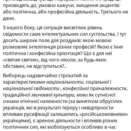
призводять до, умовно кажучи, зміщення акцентів:
або політична, або професійна діяльність. Третього не
дано.
З іншого боку, ця ситуація висвітлює рівень
свідомости саме інтелектуальних сил суспільства. І тут
досить широке поле для роздумів: якою мовою
розмовляє інтелігенція різних професій? Якою є їхня
політична і конфесійна орієнтація? Що є для неї
«святая святих», від чого ніколи, за будь-яких
обставин, не відступиться?..
Виборець надзвичайно строкатий за
характеристиками
національности
,
соціальної і
національної свідомости
,
конфесійної
приналежности,
традиційної
звичаєвої культури
,
мови
як сутнісної
ознаки етнічної належности (за винятком обрусілих
українців, які в результаті терору і невідпірности
впливам русифікації залишились «російськомовними»
українцями), є ареною діяльности і впливів різних
політичних сил, які мобілізуються особливо в час