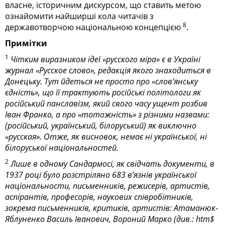
власне, історичним дискурсом, що ставить метою
ознайомити найширші кола читачів з
8
державотворчою національною концепцією
.
Примітки
1
Чітким виразником ідеї «русского міра» є в Україні
журнал «Русское слово», редакція якого знаходиться в
До­нецьку. Тут йдеться не просто про «слов’янську
єдність», що її трактують російські політологи як
російський панславізм, який свого часу ущент розбив
Іван Франко, а про «тотожність» з різними назвами:
(російський, український, білоруський) як виключно
«русская». Отже, як висновок, немає ні української, ні
білоруської національностей.
2
Лише в одному Сандармосі, як свідчать документи, в
1937 році було розстріляно 683 в’язнів української
національности, письменників, режисерів, артистів,
аспірантів, професорів, наукових співробітників,
зокрема письменників, критиків, артистів: Атаманюк-
Яблуненко Василь Іванович, Вороний Марко (див.: htm$