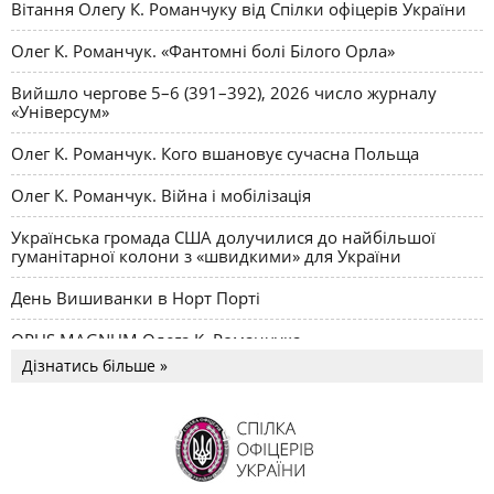
Вітання Олегу К. Романчуку від Спілки офіцерів України
Олег К. Романчук. «Фантомні болі Білого Орла»
Вийшло чергове 5–6 (391–392), 2026 число журналу
«Універсум»
Олег К. Романчук. Кого вшановує сучасна Польща
Олег К. Романчук. Війна і мобілізація
Українська громада США долучилися до найбільшої
гуманітарної колони з «швидкими» для України
День Вишиванки в Норт Порті
OPUS MAGNUM Олега К. Романчука
Дізнатись більше »