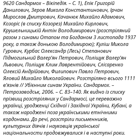
9620 Сандармох – Вікіпедія. – С. 1), Епік Григорій
Данилович, Зеров Микола Константинович, Ірчан
Мирослав Дмитрович, Качанюк Михайло Адамович,
Козоріс (в списку Козорез) Михайло Кирлович,
Крушельницькій Антін Володимирович (розстріляний
разом з синами Отапом та Богданом 3 листопада 1937
року, а також донькою Володимирою); Куліш Микола
Гурович, Курбас Олександр (Лесь) Степанович
Підмогильний Валер’ян Петрович, Поліщук Валер’ян
Львович, Поліщук Клим Лаврен­тійович, Слісаренко
Олексій Андрійович, Филипович Пав­ло Петрович,
Яловий Михайло Миколайович. Роз­стріляно всього 1111
в’язнів // Убієнним синам України. Сандармох. –
Петрозаводськ, 2006. – С. 83–140. Як видно із списку
прізвищ розстріляних у Сандармосі, це переважно
українці, уродженці Східної і Західної України, Кубані, а
також народжені поза українськими етнічними
кордонами. До речі, розстріли письменників,
культурних діячів і науковців української
національности продовжувалися і в наступні роки.