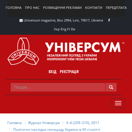
ГОЛОВНА
ПРО НАС
РОЗМІЩЕННЯ РЕКЛАМИ
КОНТАКТИ
ПЕРЕДПЛАТА
Universum magazine, Box 2994, Lviv, 79017, Ukraine
Укр
Eng
Fr
De
ВХІД
РЕЄСТРАЦІЯ
TOGGLE
NAVIG
Головна
Журнал Універсум
3–4 (209–210), 2011
Політичні наслідки геноциду України в ХХ столітті