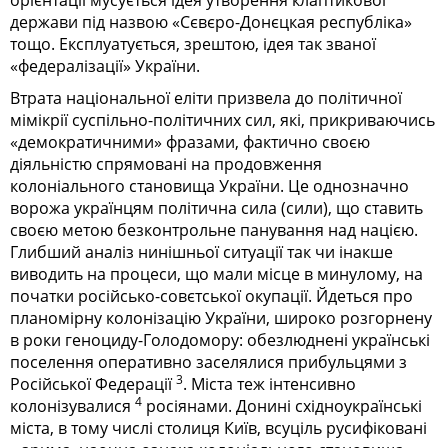
держави під назвою «Сєвєро-Донєцкая республіка»
тощо. Експлуатується, зрештою, ідея так званої
«федералізації» України.
Втрата національної еліти призвела до політичної
мімікрії суспільно-політичних сил, які, прикриваючись
«демократичними» фразами, фактично своєю
діяльністю спрямовані на продовження
колоніального становища України. Це однозначно
ворожа українцям політична сила (сили), що ставить
своєю метою безконтрольне панування над нацією.
Глибший аналіз нинішньої ситуації так чи інакше
виводить на процеси, що мали місце в минулому, на
початки російсько-совєтської окупації. Йдеться про
планомірну колонізацію України, широко розгорнену
в роки геноциду-Голодомору: обезлюднені українські
поселення оперативно заселялися прибульцями з
3
Російської Федерації
. Міста теж інтенсивно
4
колонізувалися
росіянами. Донині східноукраїнські
міста, в тому числі столиця Київ, всуціль русифіковані