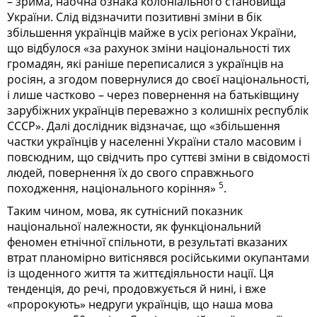
– зрима, наочна ознака колоніального становища
України. Слід відзначити позитивні зміни в бік
збільшення українців майже в усіх регіонах України,
що відбулося «за рахунок зміни національності тих
громадян, які раніше переписалися з українців на
росіян, а згодом повернулися до своєї національності,
і лише частково – через повернення на батьківщину
зарубіжних українців переважно з колишніх республік
СССР». Далі дослідник відзначає, що «збільшення
частки українців у населенні України стало масовим і
повсюдним, що свідчить про суттєві зміни в свідомості
людей, повернення їх до свого справжнього
5
походження, національного коріння»
.
Таким чином, мова, як сутнісний показник
національної належности, як функціональний
феномен етнічної спільноти, в результаті вказаних
втрат планомірно витіснявся російськими окупантами
із щоденного життя та життєдіяльности нації. Ця
тенденція, до речі, продовжується й нині, і вже
«пророкують» недруги українців, що наша мова