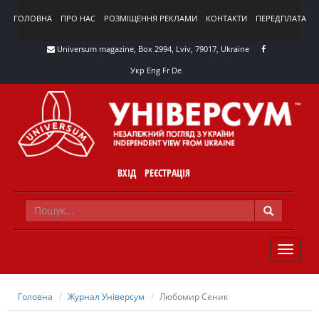
ГОЛОВНА
ПРО НАС
РОЗМІЩЕННЯ РЕКЛАМИ
КОНТАКТИ
ПЕРЕДПЛАТА
Universum magazine, Box 2994, Lviv, 79017, Ukraine
Укр
Eng
Fr
De
ВХІД
РЕЄСТРАЦІЯ
TOGGLE
NAVIG
Головна
Журнал Універсум
Любомир Сеник