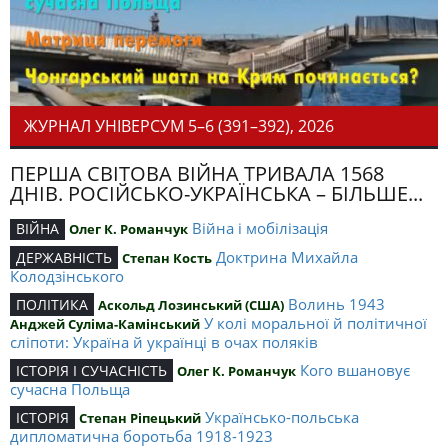
ЖУРНАЛ УНІВЕРСУМ 5–6 (391–392), 2026
ПЕРША СВІТОВА ВІЙНА ТРИВАЛА 1568
ДНІВ. РОСІЙСЬКО-УКРАЇНСЬКА – БІЛЬШЕ...
Війна і мобілізація
ВІЙНА
Олег К. Романчук
Доктрина Михайла
ДЕРЖАВНІСТЬ
Степан Кость
Колодзінського
Волинь 1943
ПОЛІТИКА
Аскольд Лозинський (США)
У колі моральної й політичної
Анджей Суліма-Камінський
сліпоти: Україна й українці в очах поляків
Кого вшановує
ІСТОРІЯ І СУЧАСНІСТЬ
Олег К. Романчук
сучасна Польща
Українсько-польська
ІСТОРІЯ
Степан Ріпецький
дипломатична боротьба 1918-1923