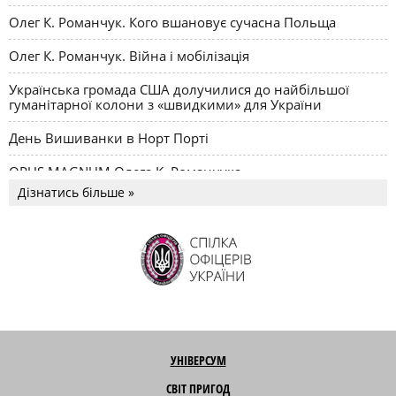
Олег К. Романчук. Кого вшановує сучасна Польща
Олег К. Романчук. Війна і мобілізація
Українська громада США долучилися до найбільшої
гуманітарної колони з «швидкими» для України
День Вишиванки в Норт Порті
OPUS MAGNUM Олега К. Романчука
Дізнатись більше »
УНІВЕРСУМ
СВІТ ПРИГОД