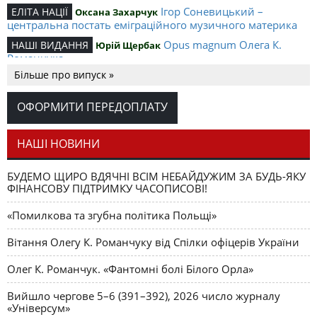
Ігор Соневицький –
ЕЛІТА НАЦІЇ
Оксана Захарчук
центральна постать еміграційного музичного материка
Opus magnum Олега К.
НАШІ ВИДАННЯ
Юрій Щербак
Романчука
Більше про випуск »
Аналітичний центр Олега К.
РЕЦЕНЗІЇ
Петро Іванишин
Романчука
ОФОРМИТИ ПЕРЕДОПЛАТУ
Журавель і синиця
СЛОВО РЕДАКЦІЙНЕ
Олег К. Романчук
як уособлення української політстратегії й тактики
НАШІ НОВИНИ
БУДЕМО ЩИРО ВДЯЧНІ ВСІМ НЕБАЙДУЖИМ ЗА БУДЬ-ЯКУ
ФІНАНСОВУ ПІДТРИМКУ ЧАСОПИСОВІ!
«Помилкова та згубна політика Польщі»
Вітання Олегу К. Романчуку від Спілки офіцерів України
Олег К. Романчук. «Фантомні болі Білого Орла»
Вийшло чергове 5–6 (391–392), 2026 число журналу
«Універсум»