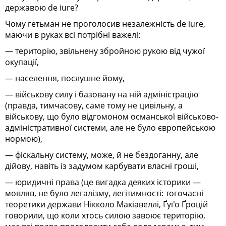
державою de iure?
Чому гетьман не проголосив незалежність de iure,
маючи в руках всі потрібні важелі:
— територію, звільнену збройною рукою від чужої
окупації,
— населення, послушне йому,
— військову силу і базовану на ній адміністрацію
(правда, тимчасову, саме тому не цивільну, а
військову, що було відгомоном османської військово-
адміністративної системи, але не було європейською
нормою),
— фіскальну систему, може, й не бездоганну, але
дійову, навіть із задумом карбувати власні гроші,
— юридичні права (це вигадка деяких історики —
мовляв, не було легалізму, легітимності: тогочасні
теоретики держави Нікколо Макіавеллі, Ґуґо Ґроцій
говорили, що коли хтось силою завоює територію,