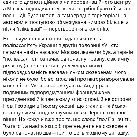
єдиного диспозиційного чи координаційного центру,
а Москва підводила тоді, коли потрібні були об’єднані
воєнні дії. Була неповна самоврядна територіальна
автономія, поступово обмежувана чимраз більше, а
після її ліквідації — перетворення в колонію.
Непродуманою до кінця видається теорія
полівасалітету України в другій половині ХVII ст.;
гетьман навіть васалом Москви ледве чи був, а термін
“полівасалітет” означає одночасну правну, фактичну і
реальну (а не теоретичну і декларативну)
підпорядкованість васала кільком сюзеренам, чого
ніколи не було, бо всі можливі протектори ворогували
між собою. Україна — не сучасна Андорра з
подвійним підпорядкуванням французькому
президентові й іспанському єпископові, й не острови
Нові Гебриди в Тихому океані, що стали англійсько-
французьким кондомініумом після Першої світової
війни. Не кажучи вже про те, що слово “полі” значить
“багато”, а навіть якщо б претендентів на сюзеренів
було одночасно два—три, то це, в жодному випадку,