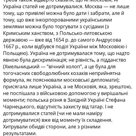
Україна статей не дотримувалися. Москва — не лише
тому, що привілеї можна було дати і забрати, але й
тому, що вже інкорпорованими українськими
землями можна було торгувати з сусідами (з
Кримським ханством, з Польсько-литовською
державою — вже від 1654 р. до самого Андрусова
1667 р., коли відбувся поділ України між Московією і
Польщею). Україна не дотримувалася тому, що надто
явною була дискримінація; не рівність, а підданство
(Хмельницький — “вічний холоп”, а це була для
тогочасних свободолюбних козаків неприйнятна
формула, як пояснювали московські дипломати);
присягала лише Україна, а не Московія, яка, зрештою,
не поспішала з військовою допомогою у вирішальні
моменти; польська різня в Західній Україні Стефана
Чарнецького, відсутність захисту від татар. І не
дотримувалися статей (чи не мали наміру
дотримуватися) вже від моменту їх складення.
Хитрували обидві сторони, але з різними
результатами.