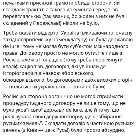
печатками присяжні грамоти обидві сторони, які
складали трактат, а такого документа серед т. зв.
переяславських (так званих, бо жоден з них не був
складений у Переяславі) ніколи не було.
Треба сказати відверто, Україна (вживаючи тогочасну
західноєвропейську номенклатуру) не була державою
de іure і тому не могла бути суб’єктом міжнародного
права. Договору просто не могло бути. Не лише з
Росією, але й з Польщею (тому треба переглянути
кваліфікацію т.зв. договорів, які увійшли до
історіографії під назвою зборівського,
білоцерківського, бо договорами двох високих сторін
— польської й української — вони не були).
Російська сторона органічно не могла сприймати
процедуру гаданого договору не лише тому, що не
було української держави de iure, але й тому, що
реалізувала свою державотворчу ідею “збирання
руських земель”. Складати договір з частиною руських
земель (а Київ — це ж Русь!) було просто абсурдно.