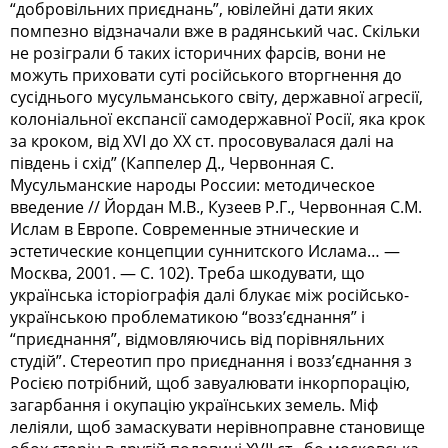
“добровільних приєднань”, ювілейні дати яких
помпезно відзначали вже в радянський час. Скільки
не розіграли б таких історичних фарсів, вони не
можуть приховати суті російського вторгнення до
сусіднього мусульманського світу, державної агресії,
колоніальної експансії самодержавної Росії, яка крок
за кроком, від ХVI до XX ст. просовувалася далі на
південь і схід” (Каппелер Д., Червонная С.
Мусульманские народы России: методическое
введение // Йордан М.В., Кузеев Р.Г., Червонная С.М.
Ислам в Европе. Современные этнические и
эстетические концепции суннитского Ислама… —
Москва, 2001. — С. 102). Треба шкодувати, що
українська історіографія далі блукає між російсько-
українською проблематикою “возз’єднання” і
“приєднання”, відмовляючись від порівняльних
студій”. Стереотип про приєднання і возз’єднання з
Росією потрібний, щоб завуалювати інкорпорацію,
загарбання і окупацію українських земель. Міф
леліяли, щоб замаскувати нерівноправне становище