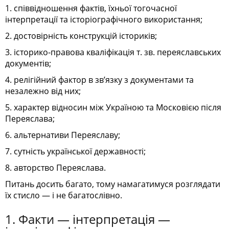
1. співвідношення фактів, їхньої тогочасної
інтерпретації та історіографічного використання;
2. достовірність конструкцій істориків;
3. історико-правова кваліфікація т. зв. переяславських
документів;
4. релігійний фактор в зв’язку з документами та
незалежно від них;
5. характер відносин між Україною та Московією після
Переяслава;
6. альтернативи Переяславу;
7. сутність української державності;
8. авторство Переяслава.
Питань досить багато, тому намагатимуся розглядати
їх стисло — і не багатослівно.
1. Факти — інтерпретація —