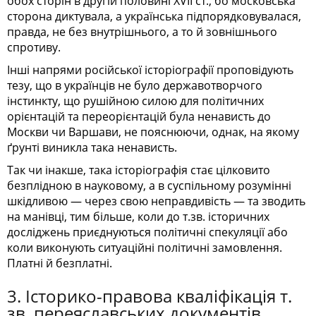
обох сторін в другій половині ХVII ст., бо московська
сторона диктувала, а українська підпорядковувалася,
правда, не без внутрішнього, а то й зовнішнього
спротиву.
Інші напрями російської історіографії проповідують
тезу, що в українців не було державотворчого
інстинкту, що рушійною силою для політичних
орієнтацій та переорієнтацій була ненависть до
Москви чи Варшави, не пояснюючи, однак, на якому
ґрунті виникла така ненависть.
Так чи інакше, така історіографія стає цілковито
безплідною в науковому, а в суспільному розумінні
шкідливою — через свою неправдивість — та зводить
на манівці, тим більше, коли до т.зв. історичних
досліджень приєднуються політичні спекуляції або
коли виконують ситуаційні політичні замовлення.
Платні й безплатні.
3. Історико-правова кваліфікація т.
зв. переяславських документів