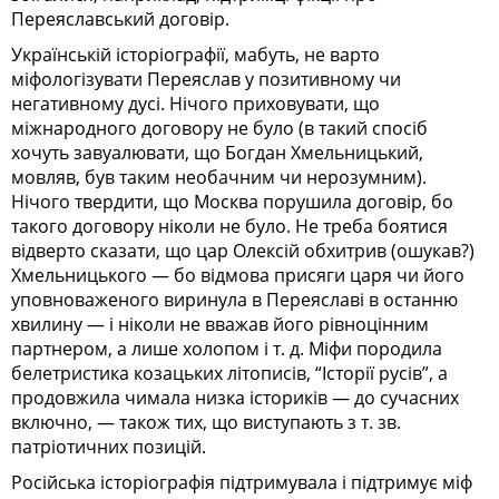
Переяславський договір.
Українській історіографії, мабуть, не варто
міфологізувати Переяслав у позитивному чи
негативному дусі. Нічого приховувати, що
міжнародного договору не було (в такий спосіб
хочуть завуалювати, що Богдан Хмельницький,
мовляв, був таким необачним чи нерозумним).
Нічого твердити, що Москва порушила договір, бо
такого договору ніколи не було. Не треба боятися
відверто сказати, що цар Олексій обхитрив (ошукав?)
Хмельницького — бо відмова присяги царя чи його
уповноваженого виринула в Переяславі в останню
хвилину — і ніколи не вважав його рівноцінним
партнером, а лише холопом і т. д. Міфи породила
белетристика козацьких літописів, “Історії русів”, а
продовжила чимала низка істориків — до сучасних
включно, — також тих, що виступають з т. зв.
патріотичних позицій.
Російська історіографія підтримувала і підтримує міф