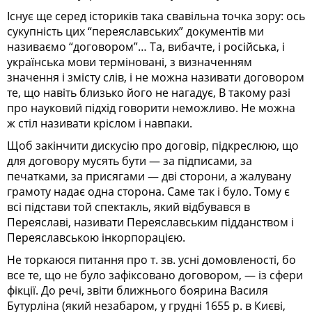
Існує ще серед істориків така свавільна точка зору: ось
сукупність цих “переяславських” документів ми
називаємо “договором”… Та, вибачте, і російська, і
українська мови терміновані, з визначенням
значення і змісту слів, і не можна називати договором
те, що навіть близько його не нагадує, В такому разі
про науковий підхід говорити неможливо. Не можна
ж стіл називати кріслом і навпаки.
Щоб закінчити дискусію про договір, підкреслюю, що
для договору мусять бути — за підписами, за
печатками, за присягами — дві сторони, а жалувану
грамоту надає одна сторона. Саме так і було. Тому є
всі підстави той спектакль, який відбувався в
Переяславі, називати Переяславським підданством і
Переяславською інкорпорацією.
Не торкаюся питання про т. зв. усні домовленості, бо
все те, що не було зафіксовано договором, — із сфери
фікції. До речі, звіти ближнього боярина Василя
Бутурліна (який незабаром, у грудні 1655 р. в Києві,