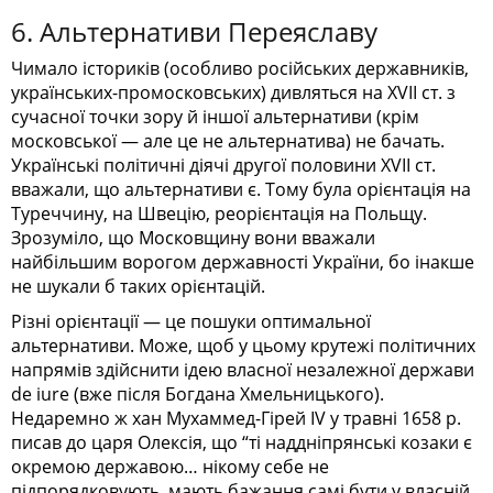
6. Альтернативи Переяславу
Чимало істориків (особливо російських державників,
українських-промосковських) дивляться на ХVII ст. з
сучасної точки зору й іншої альтернативи (крім
московської — але це не альтернатива) не бачать.
Українські політичні діячі другої половини ХVII ст.
вважали, що альтернативи є. Тому була орієнтація на
Туреччину, на Швецію, реорієнтація на Польщу.
Зрозуміло, що Московщину вони вважали
найбільшим ворогом державності України, бо інакше
не шукали б таких орієнтацій.
Різні орієнтації — це пошуки оптимальної
альтернативи. Може, щоб у цьому крутежі політичних
напрямів здійснити ідею власної незалежної держави
de iure (вже після Богдана Хмельницького).
Недаремно ж хан Мухаммед-Гірей IV у травні 1658 р.
писав до царя Олексія, що “ті наддніпрянські козаки є
окремою державою… нікому себе не
підпорядковують, мають бажання самі бути у власній