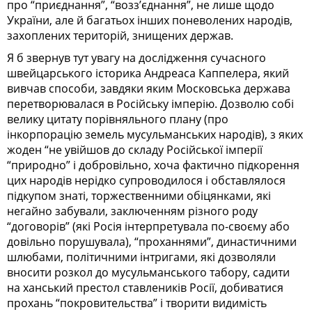
про “приєднання”, “возз’єднання”, не лише щодо
України, але й багатьох інших поневолених народів,
захоплених територій, знищених держав.
Я б звернув тут увагу на дослідження сучасного
швейцарського історика Андреаса Каппелера, який
вивчав способи, завдяки яким Московська держава
перетворювалася в Російську імперію. Дозволю собі
велику цитату порівняльного плану (про
інкорпорацію земель мусульманських народів), з яких
жоден “не увійшов до складу Російської імперії
“природно” і добровільно, хоча фактично підкорення
цих народів нерідко супроводилося і обставлялося
підкупом знаті, торжественними обіцянками, які
негайно забували, заключенням різного роду
“договорів” (які Росія інтерпретувала по-своєму або
довільно порушувала), “проханнями”, династичними
шлюбами, політичними інтригами, які дозволяли
вносити розкол до мусульманського табору, садити
на ханський престол ставлеників Росії, добиватися
прохань “покровительства” і творити видимість