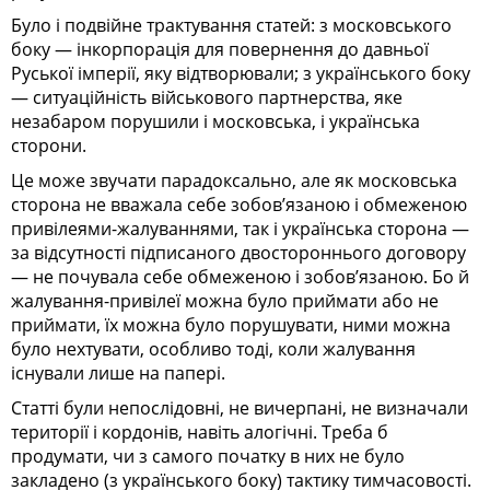
Було і подвійне трактування статей: з московського
боку — інкорпорація для повернення до давньої
Руської імперії, яку відтворювали; з українського боку
— ситуаційність військового партнерства, яке
незабаром порушили і московська, і українська
сторони.
Це може звучати парадоксально, але як московська
сторона не вважала себе зобов’язаною і обмеженою
привілеями-жалуваннями, так і українська сторона —
за відсутності підписаного двостороннього договору
— не почувала себе обмеженою і зобов’язаною. Бо й
жалування-привілеї можна було приймати або не
приймати, їх можна було порушувати, ними можна
було нехтувати, особливо тоді, коли жалування
існували лише на папері.
Статті були непослідовні, не вичерпані, не визначали
території і кордонів, навіть алогічні. Треба б
продумати, чи з самого початку в них не було
закладено (з українського боку) тактику тимчасовості.