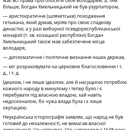
має всі права проголосити себе володарем; а, тим
більше, Богдан Хмельницький не був узурпатором,
— аристократичне (шляхетське) походження
гетьмана, який думав, мріяв про свою спадкову
династію; а у разі виборної псевдореспубліканської
монархії (т. зв. козацької республіки) Богдан
Хмельницький також мав забезпечене місце
володаря,
— дипломатичне і політичне визнання інших держав,
— міг розраховувати на церковне благословення і т.
д., і т. д.
Ідеалом, і не лише ідеалом, але й насущною потребою
кожного народу в минулому і тепер було і є
перебувати під власною владою, хай навіть
недосконалою, бо чужа влада була і є лише
окупацією.
Неукраїнська історіографія заявляє, що народ не був
готовий до незалежності, не вимагав власної
державності. Це неправда. Ще напередодні 1648 року,