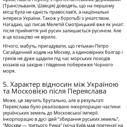
(Трансільванія, Швеція) доводять, що на першому
місці була не єдність православ’я, а національні
інтереси України. Також у боротьбі з уніатством.
Нагадаю, що писав Мелетій Смотрицький вже як уніат:
після прийняття унії русин залишається русином. Але
в це козацтво не вірило.
Нічого, мабуть, пригадувати, що гетьман Петро
Сагайдачний ходив на Москву, а єдиновірних болгар і
греків не дуже щадили під час морських походів
козаків на західне і південне побережжя Чорного
моря.
5. Характер відносин між Україною
та Московією після Переяслава
Може, це звучить брутально, але в результаті
Переяслава було реалізовано інкорпорацію частини
українських земель до Московської імперії.
Інкорпорацію в дусі ідей “збирання руських земель”,
“Москви — третього Рима” (хоча Київ мав претензії на