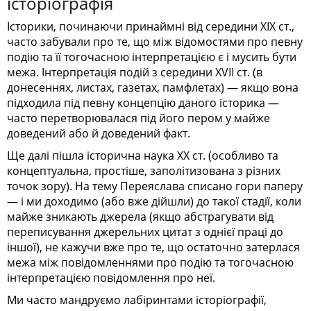
історіографія
Історики, починаючи принаймні від середини XIX ст.,
часто забували про те, що між відомостями про певну
подію та її тогочасною інтерпретацією є і мусить бути
межа. Інтерпретація подій з середини ХVII ст. (в
донесеннях, листах, газетах, памфлетах) — якщо вона
підходила під певну концепцію даного історика —
часто перетворювалася під його пером у майже
доведений або й доведений факт.
Ще далі пішла історична наука XX ст. (особливо та
концептуальна, простіше, заполітизована з різних
точок зору). На тему Переяслава списано гори паперу
— і ми доходимо (або вже дійшли) до такої стадії, коли
майже зникають джерела (якщо абстрагувати від
переписування джерельних цитат з однієї праці до
іншої), не кажучи вже про те, що остаточно затерлася
межа між повідомленнями про подію та тогочасною
інтерпретацією повідомлення про неї.
Ми часто мандруємо лабіринтами історіографії,