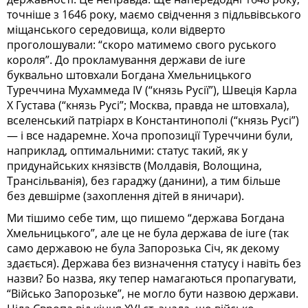
точніше з 1646 року, маємо свідчення з підльвівського
міщанського середовища, коли відверто
проголошували: “скоро матимемо свого руського
короля”. До прокламування держави de iure
буквально штовхали Богдана Хмельницького
Туреччина Мухаммеда IV (“князь Русії”), Швеція Карла
X Густава (“князь Русі”; Москва, правда не штовхала),
вселенський патріарх в Константинополі (“князь Русі”)
— і все надаремне. Хоча пропозиції Туреччини були,
наприклад, оптимальними: статус такий, як у
придунайських князівств (Молдавія, Волощина,
Трансільванія), без гараджу (данини), а тим більше
без девшірме (захоплення дітей в яничари).
Ми тішимо себе тим, що пишемо “держава Богдана
Хмельницького”, але це не була держава de iure (так
само державою не була Запорозька Січ, як декому
здається). Держава без визначення статусу і навіть без
назви? Бо назва, яку тепер намагаються пропагувати,
“Військо Запорозьке”, не могло бути назвою держави.