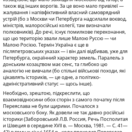
також від інших ворогів. За це воно мало привілеї —
жалування і напівфіктивний власний самоврядний
устрій (бо з Москви чи Петербурга надсилали воєвод,
міністрів, малоросійські колегії, там визначали
полковників). До речі, існує помилкове переконання,
що цю територію звали лише Малою Руссю — чи
Малою Росією. Термін Україна є ще в
післяпетровських указах — і він далі відбивав, уже для
Петербурга, окраїнний характер земель. Паралель з
донським козацтвом має сенс, та глибоко цю
аналогію не вивчали (бо спільні військові походи, які
цікавлять істориків, — це одне, а політико-
адміністративний статус — щось інше).
Необхідно, зрештою, підкреслити, що
взаємовідносини обох сторін з самого початку після
Переяслава не були щирими. Почалося з
московського боку. Як довели не так давно російські
історики (Заборовський Л.В. Россия, Речь Посполитая
и Швеция в середине ХVII в. — Москва, 1981. — С. 41—
42) в тому ж січні 1654 р., коли проходив Переяслав,