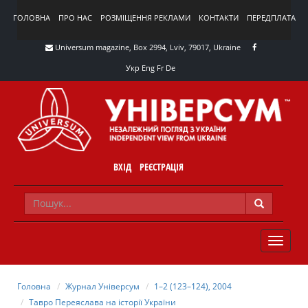
ГОЛОВНА
ПРО НАС
РОЗМІЩЕННЯ РЕКЛАМИ
КОНТАКТИ
ПЕРЕДПЛАТА
Universum magazine, Box 2994, Lviv, 79017, Ukraine
Укр
Eng
Fr
De
ВХІД
РЕЄСТРАЦІЯ
TOGGLE
NAVIG
Головна
Журнал Універсум
1–2 (123–124), 2004
Тавро Переяслава на історії України