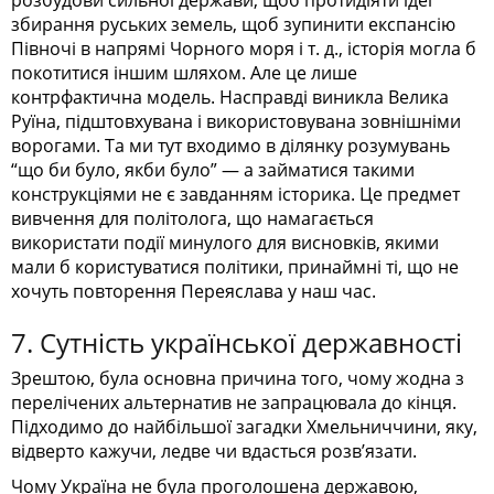
збирання руських земель, щоб зупинити експансію
Півночі в напрямі Чорного моря і т. д., історія могла б
покотитися іншим шляхом. Але це лише
контрфактична модель. Насправді виникла Велика
Руїна, підштовхувана і використовувана зовнішніми
ворогами. Та ми тут входимо в ділянку розумувань
“що би було, якби було” — а займатися такими
конструкціями не є завданням історика. Це предмет
вивчення для політолога, що намагається
використати події минулого для висновків, якими
мали б користуватися політики, принаймні ті, що не
хочуть повторення Переяслава у наш час.
7. Сутність української державності
Зрештою, була основна причина того, чому жодна з
перелічених альтернатив не запрацювала до кінця.
Підходимо до найбільшої загадки Хмельниччини, яку,
відверто кажучи, ледве чи вдасться розв’язати.
Чому Україна не була проголошена державою,