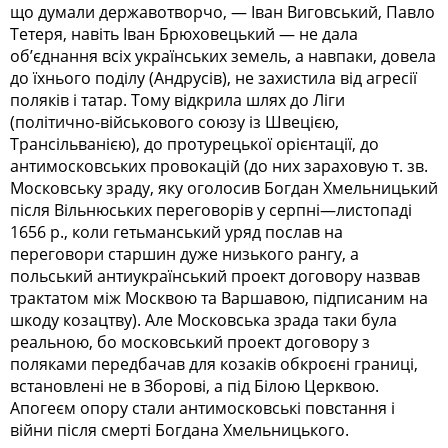
що думали державотворчо, — Іван Виговський, Павло
Тетеря, навіть Іван Брюховецький — не дала
об’єднання всіх українських земель, а навпаки, довела
до їхнього поділу (Андрусів), не захистила від агресії
поляків і татар. Тому відкрила шлях до Ліги
(політично-військового союзу із Швецією,
Трансільванією), до протурецької орієнтації, до
антимосковських провокацій (до них зараховую т. зв.
Московську зраду, яку оголосив Богдан Хмельницький
після Вільнюських переговорів у серпні—листопаді
1656 p., коли гетьманський уряд послав на
переговори старшин дуже низького рангу, а
польський антиукраїнський проект договору назвав
трактатом між Москвою та Варшавою, підписаним на
шкоду козацтву). Але Московська зрада таки була
реальною, бо московський проект договору з
поляками передбачав для козаків обкроєні границі,
встановлені не в Зборові, а під Білою Церквою.
Апогеєм опору стали антимосковські повстання і
війни після смерті Богдана Хмельницького.