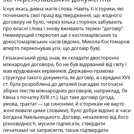
Існує якась дивна магія слова. Навіть ті історики, які
починають свої праці від твердження, що жодного
договору не було, через кілька сторінок забувають
про власні слова і знову вживають термін “договір”.
Невмирущий стереотип ще з костомарівських та
докостомарівських часів (відомо, Микола Костомаров
вперто переконував усіх, що договір був).
Гетьманський уряд знав, як складати двосторонні
міжнародні договори, бо не був відірваний від світу і
мав ерудованих керівників. Державно-правова
структура такого документа, як договір, в середині ХVII
ст. була розроблена до деталей (нагадаю тогочасні
збірки текстів міжнародних договорів, наприклад, Ле
Квіна з початку ХVIII ст.). Що таке договір (угода,
умова, трактат — це синоніми, й історикам не варто
жонглювати цими словами), було добре відомо в часи
Богдана Хмельницького. Договір, незалежно від його
різновидності, мусили підписати, ствердити
печатками чи заприсягти, також підтвердити