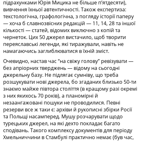
підрахунками Юрія Мицика не більше п’ятдесяти),
вивчення їхньої автентичності. Також експертиза:
текстологічна, графологічна, з погляду історії паперу
— хоча б славнозвісних редакцій — 11, 14, 28 та іншої
кількості — статей, відомих виключно з копій та
чернеток. Цих 50 джерел вистачило, щоб творити
переяславські легенди, які тиражували, навіть не
намагаючись заглиблюватися в їхній зміст.
Очевидно, настав час “на свіжу голову” ревізувати —
без апріорних тверджень — відому на сьогодні
джерельну базу. Не підлягає сумніву, що треба
розшукувати нові джерела, бо згаданих близько 50-ти
знаємо майже півтора століття (в кращому разі окремі
з них якихось 70 років), а планомірні й
незаангажовані пошуки не проводилися. Певні
резерви все ж таки є: архіви й рукописні збірки Росії
та Польщі насамперед. Мушу розчарувати щодо
турецьких джерел, на які дехто покладає багато
сподівань. Такого комплексу документів для періоду
Хмельниччини в Стамбулі практично немає (був час,