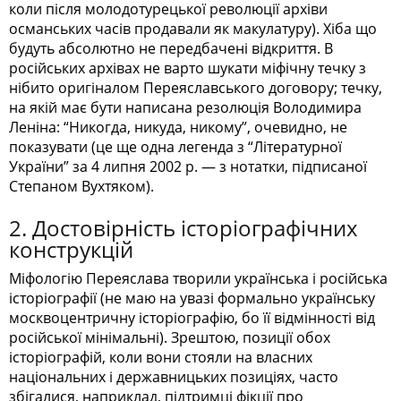
коли після молодотурецької революції архіви
османських часів продавали як макулатуру). Хіба що
будуть абсолютно не передбачені відкриття. В
російських архівах не варто шукати міфічну течку з
нібито оригіналом Переяславського договору; течку,
на якій має бути написана резолюція Володимира
Леніна: “Никогда, никуда, никому”, очевидно, не
показувати (це ще одна легенда з “Літературної
України” за 4 липня 2002 р. — з нотатки, підписаної
Степаном Вухтяком).
2. Достовірність історіографічних
конструкцій
Міфологію Переяслава творили українська і російська
історіографії (не маю на увазі формально українську
москвоцентричну історіографію, бо її відмінності від
російської мінімальні). Зрештою, позиції обох
історіографій, коли вони стояли на власних
національних і державницьких позиціях, часто
збігалися, наприклад, підтримці фікції про