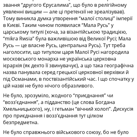
звання “другого Єрусалима”, що було в релігійному
уявленні вищим — але ці претензії не зреалізував).
Тому виникла думка утворення “малої столиці” імперії
в Києві. Таким чином появилася “Мала Русь” у
царському титулі (хоча, за візантійською традицією,
“mikra Rwsia” була важливішою від Великої Русі; Мала
Русь — це власне Русь, центральна Русь). Тут треба
наголосити, що титулом царя Малої Русі нагородила
московського монарха не українська церковна
ієрархія (як дехто її звинувачує), а що така географічна
назва панувала серед грецької церковної верхівки й
під Османами, в поствізантійський час. І що спочатку у
цій назві не було нічого образливого.
Не було, зрозуміло, жодного “приєднання” чи
“возз’єднання”, а підданство (це слова Богдана
Хмельницького), ну, і гетьман “вічний холоп”. Дискусія
про приєднання і возз’єднання тут цілком
безпредметна.
Не було справжнього військового союзу, бо не було