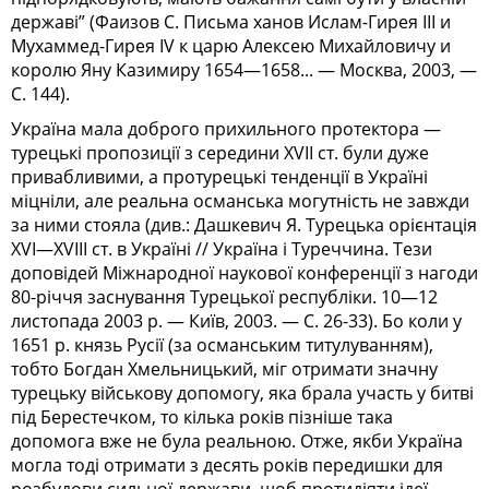
державі” (Фаизов С. Письма ханов Ислам-Гирея III и
Мухаммед-Гирея IV к царю Алексею Михайловичу и
королю Яну Казимиру 1654—1658... — Москва, 2003, —
С. 144).
Україна мала доброго прихильного протектора —
турецькі пропозиції з середини ХVII ст. були дуже
привабливими, а протурецькі тенденції в Україні
міцніли, але реальна османська могутність не завжди
за ними стояла (див.: Дашкевич Я. Турецька орієнтація
ХVI—ХVIII ст. в Україні // Україна і Туреччина. Тези
доповідей Міжнародної наукової конференції з нагоди
80-річчя заснування Турецької республіки. 10—12
листопада 2003 р. — Київ, 2003. — С. 26-33). Бо коли у
1651 р. князь Русії (за османським титулуванням),
тобто Богдан Хмельницький, міг отримати значну
турецьку військову допомогу, яка брала участь у битві
під Берестечком, то кілька років пізніше така
допомога вже не була реальною. Отже, якби Україна
могла тоді отримати з десять років передишки для
розбудови сильної держави, щоб протидіяти ідеї