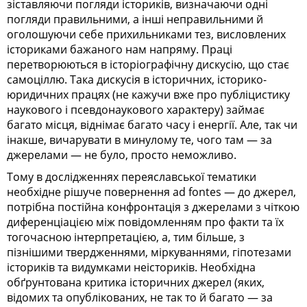
зіставляючи погляди істориків, визначаючи одні
погляди правильними, а інші неправильними й
оголошуючи себе прихильниками тез, висловлених
істориками бажаного нам напряму. Праці
перетворюються в історіографічну дискусію, що стає
самоціллю. Така дискусія в історичних, історико-
юридичних працях (не кажучи вже про публіцистику
наукового і псевдонаукового характеру) займає
багато місця, віднімає багато часу і енергії. Але, так чи
інакше, вичарувати в минулому те, чого там — за
джерелами — не було, просто неможливо.
Тому в дослідженнях переяславської тематики
необхідне рішуче повернення ad fontes — до джерел,
потрібна постійна конфронтація з джерелами з чіткою
диференціацією між повідомленням про факти та їх
тогочасною інтерпретацією, а, тим більше, з
пізнішими твердженнями, міркуваннями, гіпотезами
істориків та видумками неісториків. Необхідна
обґрунтована критика історичних джерел (яких,
відомих та опублікованих, не так то й багато — за