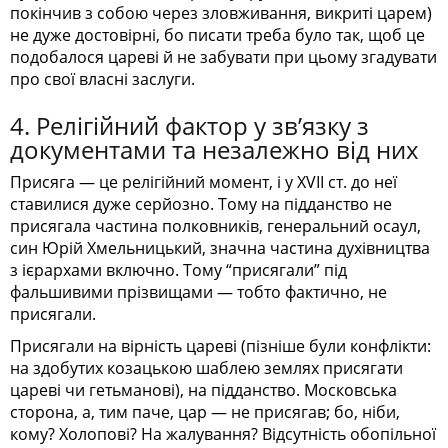
покінчив з собою через зловживання, викриті царем)
не дуже достовірні, бо писати треба було так, щоб це
подобалося цареві й не забувати при цьому згадувати
про свої власні заслуги.
4. Релігійний фактор у зв’язку з
документами та незалежно від них
Присяга — це релігійний момент, і у ХVII ст. до неї
ставилися дуже серйозно. Тому на підданство не
присягала частина полковників, генеральний осаул,
син Юрій Хмельницький, значна частина духівництва
з ієрархами включно. Тому “присягали” під
фальшивими прізвищами — тобто фактично, не
присягали.
Присягали на вірність цареві (пізніше були конфлікти:
на здобутих козацькою шаблею землях присягати
цареві чи гетьманові), на підданство. Московська
сторона, а, тим паче, цар — не присягав; бо, ніби,
кому? Холопові? На жалування? Відсутність обопільної