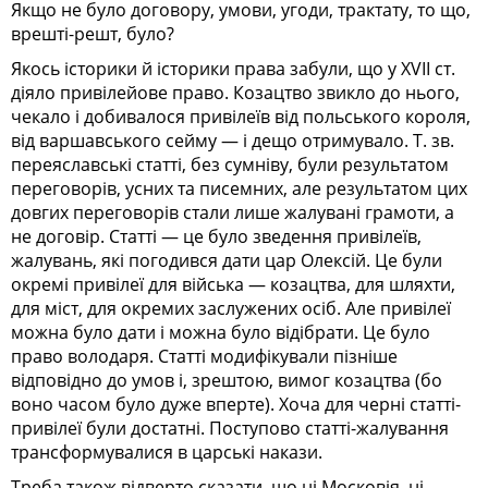
Якщо не було договору, умови, угоди, трактату, то що,
врешті-решт, було?
Якось історики й історики права забули, що у ХVII ст.
діяло привілейове право. Козацтво звикло до нього,
чекало і добивалося привілеїв від польського короля,
від варшавського сейму — і дещо отримувало. Т. зв.
переяславські статті, без сумніву, були результатом
переговорів, усних та писемних, але результатом цих
довгих переговорів стали лише жалувані грамоти, а
не договір. Статті — це було зведення привілеїв,
жалувань, які погодився дати цар Олексій. Це були
окремі привілеї для війська — козацтва, для шляхти,
для міст, для окремих заслужених осіб. Але привілеї
можна було дати і можна було відібрати. Це було
право володаря. Статті модифікували пізніше
відповідно до умов і, зрештою, вимог козацтва (бо
воно часом було дуже вперте). Хоча для черні статті-
привілеї були достатні. Поступово статті-жалування
трансформувалися в царські накази.
Треба також відверто сказати, що ні Московія, ні