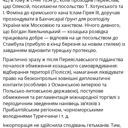
цар Олексій, посилаючи посольство Т. Хотунського та
І. Фоміна до кримського хана Іслам-Гірея III, доручав
прозондувати в Бахчисараї ґрунт для розподілу
України між Московією та ханством. Нічого дивного,
що Богдан Хмельницький — козацька розвідка
працювала добре — відповів на це посольством до
Стамбула (прибуло в кінці березня за новим стилем) із
завданням відновити турецьку протекцію.
Практично зразу ж після Переяславського підданства
почалося обмеження козацького самоврядування:
відбирання території (Полісся), намагання ліквідувати
право на безконтрольні зовнішні дипломатичні
контакти (особливо з Османською імперією та
Польсько-литовською державою), поступове
обмеження та регламентація міжнародної торгівлі з
періодичним зведенням нанівець зв’язків з
Прибалтійським регіоном, чорноморськими
володіннями Туреччини і т. д.
Інкорпорація не здійснила сподівань гетьманів. Тим,