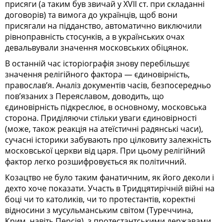
присяги (а таким був звичай у ХVII ст. при складанні
договорів) та вимога до українців, щоб вони
присягали на підданство, автоматично виключили
рівноправність стосунків, а в українських очах
девальвували значення московських обіцянок.
В останній час історіографія знову перебільшує
значення релігійного фактора — єдиновірність,
православ’я. Аналіз документів часів, безпосередньо
пов’язаних з Переяславом, доводить, що
єдиновірність підкреслює, в основному, московська
сторона. Приділяючи стільки уваги єдиновірності
(може, також реакція на атеїстичні радянські часи),
сучасні історики забувають про цілковиту залежність
московської церкви від царя. При цьому релігійний
фактор легко розшифровується як політичний.
Козацтво не було таким фанатичним, як його деколи і
дехто хоче показати. Участь в Тридцятирічній війні на
боці чи то католиків, чи то протестантів, коректні
відносини з мусульманським світом (Туреччина,
Крим, навіть Персія), з протестантськими державами