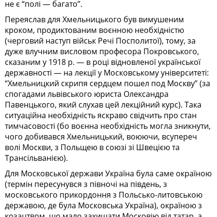
не є “полі — багато”.
Переяслав для Хмельницького був вимушеним
кроком, продиктованим воєнною необхідністю
(черговий наступ військ Речі Посполитої), тому, за
дуже влучним висловом професора Покровського,
сказаним у 1918 р. — в році відновленої української
державності — на лекції у Московському університеті:
“Хмельницкий скрипя сердцем пошел под Москву” (за
спогадами львівського юриста Олександра
Павенцького, який слухав цей лекційний курс). Така
ситуаційна необхідність яскраво свідчить про стан
тимчасовості (бо воєнна необхідність могла зникнути,
чого добивався Хмельницький, воюючи, всупереч
волі Москви, з Польщею в союзі зі Швецією та
Трансільванією).
Для Московської держави Україна була саме окраїною
(термін пересунувся з півночі на південь, з
московського прикордоння з Польсько-литовською
державою, де була Московська Україна), окраїною з
козацтвом, що мало захищати Московію від татар, а