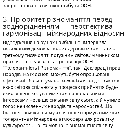
запропоновані з високої трибуни ООН.
3. Пріоритет різноманіття перед
зоднорідненням — перспектива
гармонізації міжнародних відносин
Відродження на руїнах найбільшої імперії зла
незалежних демократичних держав може стати в
третьому тисячолітті потужним світовим чинником
практичної реалізації як резолюції ООН
“Толерантність і Різноманіття”, так і Декларації прав
народів. На їх основі можуть бути опрацьовані
ефективні і більш гуманні механізми, за допомогою
яких світова спільнота у процесах прийняття будь-
яких рішень керуватиметься національними
інтересами не лише сильних світу сього, а й чутиме
голос нечисленних народів та народностей. Що
більше: завдяки цьому активніше формуватиметься
толерантна міжнародна атмосфера для розвитку
культурологічної та мовної різноманітності світу,