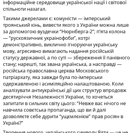
інформаційне середовище української нації і світової
спільноти назагал.
Такими джерелами є: комуністи — імперський
троянський кінь, вивести якого з України можна лише
за допомогою вуздечки “Нюрнберга-2”; п’ята колона
— “рускоязичниє украінофоби”, котрі
демонстративно, виклично ігноруючи українську
мову, агресивно вимагають надання російській
статусу державної, а по суті — збереження її панівного
стану; нарешті, так звана українська, а насправді —
російська православна церква Московського
патріархату, яка завжди була по-імперськи
одержавленою і асиміляційно налаштованою. Коли
аналізувати антиукраїнські дії цих структур впродовж
десятиріччя Незалежності України, то хочеться
запитати в сильних світу цього: “Невже вас нічого не
навчила совєтська пропаганда, що ви й далі
дозволяєте себе дурити “ущємлєнієм” прав росіян в
Україні?”
Творення нового, українського символу Ялти — це не