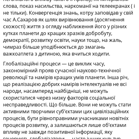
слова, показ насильства, наркоманії на телеекранах ( і
не тільки). Конвергенція знань, котру заповідав у свій
час А.Сахаров як шлях вирівнювання (досягнення
схожості) життя з огляду наближення його у різних
кутках планети до кращих зразків добробуту,
демократії, розвитку освіти, науки тощо, на жаль,
чимраз більше уподібнюється до змагань
важкоатлета з дитиною, яка вчиться ходити.
Глобалізаційні процеси — це виклик часу,
закономірний прояв сучасної науково-технічної
революції та намірів кращих умів планети. Інша річ,
що реалізацією добрих намірів інтелектуалів не всі
народи, насамперед найбідніші, не можуть
скористатися через низку факторів соціальної
несправедливості. Що більше. Вони не можуть стати
активними творчими суб’єктами цих цивілізаційних
процесів, бути рівноправними учасниками новітніх
процесів розвитку, а залишаються лише об’єктами
впливу не завжди позитивної інформації, яку
генерують глобалізатори — часто інших культур,