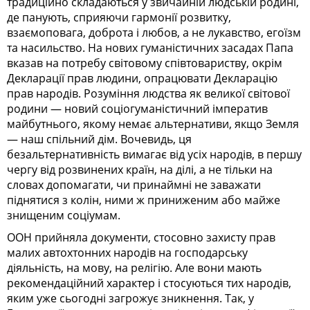
традиційно складаються у звичайній людській родині,
де панують, сприяючи гармонії розвитку,
взаємоповага, доброта і любов, а не лукавство, егоїзм
та насильство. На нових гуманістичних засадах Папа
вказав на потребу світовому співтовариству, окрім
Декларації прав людини, опрацювати Декларацію
прав народів. Розуміння людства як великої світової
родини — новий соціогуманістичний імператив
майбутнього, якому немає альтернативи, якщо Земля
— наш спільний дім. Вочевидь, ця
безальтернативність вимагає від усіх народів, в першу
чергу від розвинених країн, на ділі, а не тільки на
словах допомагати, чи принаймні не заважати
піднятися з колін, ними ж приниженим або майже
знищеним соціумам.
ООН прийняла документи, стосовно захисту прав
малих автохтонних народів на господарську
діяльність, на мову, на релігію. Але вони мають
рекомендаційний характер і стосуються тих народів,
яким уже сьогодні загрожує зникнення. Так, у