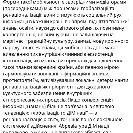
Форми такої мобільності є своєрідними медіаторами
(посередниками) між процесами глобалізації та
ренаціоналізації: вони стимулюють соціальний рух
інформації в кожній країні в напрямі підняття “планки”
знань, освіти, науки до світового рівня, їх позитивну
конвергенцію, не знищуючи і не залишаючи на
маргінесі традиційну культуру, звичаї, мову корінного
народу тощо. Навпаки, ця мобільність допомагає
виявленню тих внутрішніх чинників екзистенції
кожної нації, які можна використати для піднесення
такої планки всередині країни, аби певною мірою
гармонізувати зовнішні інформаційні впливи,
протистояти їм, активізувавши локальні детермінанти
ренаціоналізації як пріоритетні для духовного і
культурного забезпечення внутрішніх
етноренесансних процесів. Якщо конвергенція
інформації (знань) більше пов’язана із світовою
тенденцією глобалізації, то ДІМ нації — з
ренаціоналізацією світу, точніше вона є локальною
системою її здійснення. Абревіатура ДІМ нації
випадково, а може, і не випадково збігається з