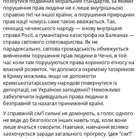
позбутися подвійних моральних стандартів, за якими
порушення прав людини не є лише внутрішньою
справою тієї чи іншої країни, а порушення природних
прав нації чомусь саме такою вважається. Так,
геноцид чеченського народу — знову внутрішня
справа Росії, а гуманітарна катастрофа на Балканах —
справа світового співтовариства. Як не
парадоксально, світова громадськість обмежується
вивченням порушення прав людини в Чечні, в той
час коли там порушуються права корінного етносу на
власний розвиток. Чи допомога окремому татаринові
в Криму можлива, якщо не допомогти
кримськотатарському народові повернутися із
депортації, не Україною заподіяної? Неможливо
забезпечити індивідуальні права людини в
безправній та назагал приниженій країні.
У справжній сім’ї сильні не домінують, а голос одного
не веде до безголосся інших навіть тоді, коли вони
лише вчаться говорити. Навпаки, навчання всіляко
заохочується заради загального прогресу. Ідея “сім’ї”