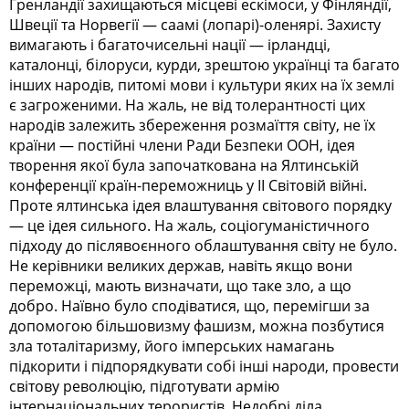
Гренландії захищаються місцеві ескімоси, у Фінляндії,
Швеції та Норвегії — саамі (лопарі)-оленярі. Захисту
вимагають і багаточисельні нації — ірландці,
каталонці, білоруси, курди, зрештою українці та багато
інших народів, питомі мови і культури яких на їх землі
є загроженими. На жаль, не від толерантності цих
народів залежить збереження розмаїття світу, не їх
країни — постійні члени Ради Безпеки ООН, ідея
творення якої була започаткована на Ялтинській
конференції країн-переможниць у ІІ Світовій війні.
Проте ялтинська ідея влаштування світового порядку
— це ідея сильного. На жаль, соціогуманістичного
підходу до післявоєнного облаштування світу не було.
Не керівники великих держав, навіть якщо вони
переможці, мають визначати, що таке зло, а що
добро. Наївно було сподіватися, що, перемігши за
допомогою більшовизму фашизм, можна позбутися
зла тоталітаризму, його імперських намагань
підкорити і підпорядкувати собі інші народи, провести
світову революцію, підготувати армію
інтернаціональних терористів. Недобрі діла