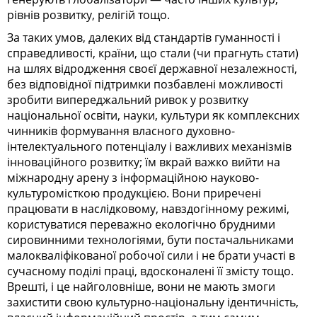
рівнів розвитку, релігій тощо.
За таких умов, далеких від стандартів гуманності і
справедливості, країни, що стали (чи прагнуть стати)
на шлях відродження своєї державної незалежності,
без відповідної підтримки позбавлені можливості
зробити випереджальний ривок у розвитку
національної освіти, науки, культури як комплексних
чинників формування власного духовно-
інтелектуального потенціалу і важливих механізмів
інноваційного розвитку; їм вкрай важко вийти на
міжнародну арену з інформаційною науково-
культуромісткою продукцією. Вони приречені
працювати в наслідковому, навздогінному режимі,
користуватися переважно екологічно брудними
сировинними технологіями, бути постачальниками
малокваліфікованої робочої сили і не брати участі в
сучасному поділі праці, вдосконалені її змісту тощо.
Врешті, і це найголовніше, вони не мають змоги
захистити свою культурно-національну ідентичність,