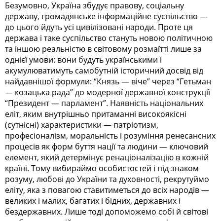
Безумовно, Україна збудує правову, соціальну
державу, громадянське інформаційне суспільство —
до цього йдуть усі цивілізовані народи. Проте ця
держава і таке суспільство стануть новою політичною
та іншою реальністю в світовому розмаїтті лише за
однієї умови: вони будуть українськими і
акумулюватимуть самобутній історичний досвід від
найдавнішої формули: “Князь — віче” через “Гетьман
— козацька рада” до модерної державної конструкції
“Президент — парламент”. Наявність національних
еліт, яким внутрішньо притаманні високоякісні
(сутнісні) характеристики — патріотизм,
професіоналізм, моральність і розуміння ренесансних
процесів як форм буття нації та людини — ключовий
елемент, який детермінує ренаціоналізацію в кожній
країні. Тому вибираймо особистостей і під знаком
розуму, любові до України та духовності, рекрутуймо
еліту, яка з повагою ставитиметься до всіх народів —
великих і малих, багатих і бідних, державних і
бездержавних. Лише тоді допоможемо собі й світові