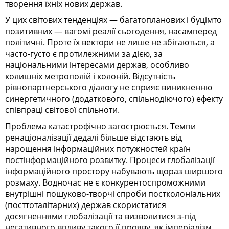
творення їхніх нових держав.
У цих світових тенденціях — багатопланових і буцімто
позитивних — вагомі реалії сьогодення, насамперед
політичні. Проте їх вектори не лише не збігаються, а
часто-густо є протилежними за дією, за
національними інтересами держав, особливо
колишніх метрополій і колоній. Відсутність
рівнопартнерського діалогу не сприяє виникненню
синергетичного (додаткового, спільнодіючого) ефекту
співпраці світової спільноти.
Проблема катастрофічно загострюється. Темпи
ренаціоналізації дедалі більше відстають від
нарощення інформаційних потужностей країн
постінформаційного розвитку. Процеси глобалізації
інформаційного простору набувають щораз ширшого
розмаху. Водночас не є конкурентоспроможними
внутрішні пошуково-творчі спроби постколоніальних
(посттоталітарних) держав скористатися
досягненнями глобалізації та визволитися з-під
негативного впливу такого її прояву, як імперіалізм