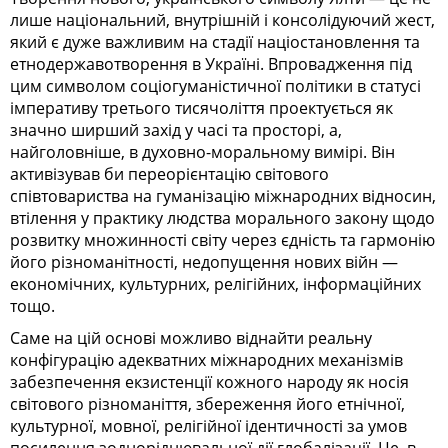
лише національний, внутрішній і консолідуючий жест,
який є дуже важливим на стадії націостановлення та
етнодержавотворення в Україні. Впровадження під
цим символом соціогуманістичної політики в статусі
імперативу третього тисячоліття проектується як
значно ширший захід у часі та просторі, а,
найголовніше, в духовно-моральному вимірі. Він
активізував би переорієнтацію світового
співтовариства на гуманізацію міжнародних відносин,
втілення у практику людства морального закону щодо
розвитку множинності світу через єдність та гармонію
його різноманітності, недопущення нових війн —
економічних, культурних, релігійних, інформаційних
тощо.
Саме на цій основі можливо віднайти реальну
конфігурацію адекватних міжнародних механізмів
забезпечення екзистенції кожного народу як носія
світового різноманіття, збереження його етнічної,
культурної, мовної, релігійної ідентичності за умов