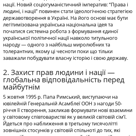
нації. Новий соціогуманістичний імператив: “Права і
людині, і нації” повинен стати ідеологічною стратегією
державотворення в Україні. На його основі має бути
легітимізована українська національна ідея та
початися системна робота з формування єдиної
української політичної нації навколо титульного
народу — одного з найбільш миролюбних та
толерантних, якому ці чесноти поки що тільки
заважали побудувати власну історію і свою державу.
2. Захист прав людини і нації —
глобальна відповідальність перед
майбутнім
5 жовтня 1995 р. Папа Римський, виступаючи на
ювілейній Генеральній Асамблеї ООН з нагоди 50-
річчя її створення, закликав формувати нові взаємини
у світовому співтоваристві як у великій світовій сім’ї.
Йдеться про наближення в третьому тисячолітті
зовнішніх стосунків у світовій спільноті до тих, які