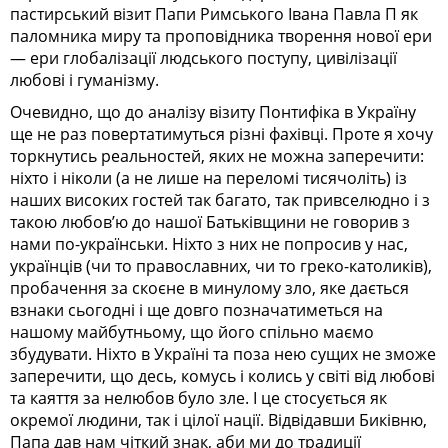
пастирський візит Папи Римського Івана Павла П як
паломника миру та проповідника творення нової ери
— ери глобалізації людського поступу, цивілізації
любові і гуманізму.
Очевидно, що до аналізу візиту Понтифіка в Україну
ще не раз повертатимуться різні фахівці. Проте я хочу
торкнутись реальностей, яких не можна заперечити:
ніхто і ніколи (а не лише на переломі тисячоліть) із
наших високих гостей так багато, так привселюдно і з
такою любов’ю до нашої Батьківщини не говорив з
нами по-українськи. Ніхто з них не попросив у нас,
українців (чи то православних, чи то греко-католиків),
пробачення за скоєне в минулому зло, яке дається
взнаки сьогодні і ще довго позначатиметься на
нашому майбутньому, що його спільно маємо
збудувати. Ніхто в Україні та поза нею сущих не зможе
заперечити, що десь, комусь і колись у світі від любові
та каяття за нелюбов було зле. І це стосується як
окремої людини, так і цілої нації. Відвідавши Биківню,
Папа дав нам чіткий знак, аби ми до традиції