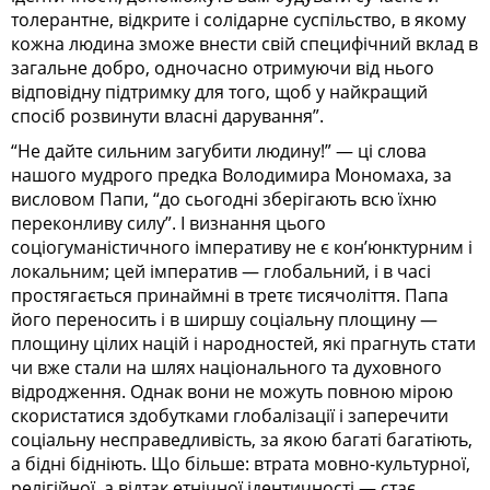
толерантне, відкрите і солідарне суспільство, в якому
кожна людина зможе внести свій специфічний вклад в
загальне добро, одночасно отримуючи від нього
відповідну підтримку для того, щоб у найкращий
спосіб розвинути власні дарування”.
“Не дайте сильним загубити людину!” — ці слова
нашого мудрого предка Володимира Мономаха, за
висловом Папи, “до сьогодні зберігають всю їхню
переконливу силу”. І визнання цього
соціогуманістичного імперативу не є кон’юнктурним і
локальним; цей імператив — глобальний, і в часі
простягається принаймні в третє тисячоліття. Папа
його переносить і в ширшу соціальну площину —
площину цілих націй і народностей, які прагнуть стати
чи вже стали на шлях національного та духовного
відродження. Однак вони не можуть повною мірою
скористатися здобутками глобалізації і заперечити
соціальну несправедливість, за якою багаті багатіють,
а бідні бідніють. Що більше: втрата мовно-культурної,
релігійної, а відтак етнічної ідентичності — стає