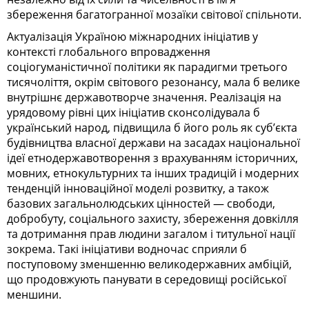
збереження багатогранної мозаїки світової спільноти.
Актуалізація Україною міжнародних ініціатив у
контексті глобального впровадження
соціогуманістичної політики як парадигми третього
тисячоліття, окрім світового резонансу, мала б велике
внутрішнє державотворче значення. Реалізація на
урядовому рівні цих ініціатив сконсолідувала б
український народ, підвищила б його роль як суб’єкта
будівництва власної держави на засадах національної
ідеї етнодержавотворення з врахуванням історичних,
мовних, етнокультурних та інших традицій і модерних
тенденцій інноваційної моделі розвитку, а також
базових загальнолюдських цінностей — свободи,
добробуту, соціального захисту, збереження довкілля
та дотримання прав людини загалом і титульної нації
зокрема. Такі ініціативи водночас сприяли б
поступовому зменшенню великодержавних амбіцій,
що продовжують панувати в середовищі російської
меншини.