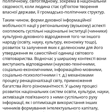
політичному, світоглядному, зокрема в національній
свідомості, коли людина стає суб’єктом творення
власної держави, її громадсько-політичних структур.
Таким чином, форми духовної інформаційної
мобільності нації у регіональному (вузькому) аспекті
охоплюють суспільні національні інституції (чинники)
культурно-духовного відродження того чи іншого
народу (освіту, науку, культуру, економіку тощо),
розвиток та залучення яких є доленосним для його
утвердження як самостійної одиниці світового
співтовариства. Водночас у ширшому контексті вони
виступають відповідними (науково-технічними,
соціально-економічними, інформаційно-мовними,
соціально-психологічними і т. д.) механізмами
процесу ренаціоналізації світу, примноження
багатства його різноманітності. У цьому процесі
розвиток національних систем освіти, культури, науки,
активізація пов’язаного з ними суспільного руху
інформації, як і оптимізація використання інших
чинників формування інтелектуального капіталу,