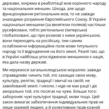
держави, зокрема в реабілітації мов корінного народу
та національних меншин. Шкода, але щодо
функціонування регіональних мов, то не завжди
знаходимо розуміння Європейського Союзу. В Україні
національні меншини (за винятком поляків) настільки
русифіковані, тобто регіонально (імперськи)
глобалізовані, що при розмові з ними українською,
вони переходять на російську, тим самим
ослаблюючи інформаційне поле мови титульного
народу та її відродження на його землі. Реалії такі, що
в Україні найбільш упослідженою меншиною є нація,
яка дала назву державі.
Ми керуємося загальнолюдською мораллю: завжди
справедливо чинить той, хто захищає свою мову,
культуру, релігію, традиції і звичаї на своїй, не
завойованій землі. І ніколи, і ніде не має рації і діє
аморально той, хто посягає на чуже. Більше того:
забороняє чужі культурні традиції, мови тощо. Цей
закон вимагає забезпечення індивідуальних прав не
лише окремій людині, а й колективних прав кожній