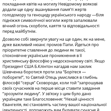
покладання квітів на могилу Невідомому воякові
додали ще одну: вшанування памя’ті жертв
голодомору та геноциду українського народу —біля
підніжжя символічної могили жертв запалювали
вічний огонь скорботи, каяття та відповідальності
перед майбутнім.
Дозволю собі звернути увагу на ще один, як на мене,
дуже важливий нюанс промов Папи. Йдеться про
пріоритетне ставлення до людини як такої,
споконвічне українське проникнення в її
християнську філософію у недосконалому світі. Якщо
Президент США Б.Клінтон нагадав нам заклик
Шевченка боротися проти зла “Борітеся —
поборете!”, то Святий Отець умислився в глибінь
філософії “серця” Сковороди, коли той “запрошував
своїх сучасників на перше місце ставити завдання
“зрозуміти людину”. У зв’язку з цим було дано
українцям таке Благословення: “Нехай цінності
Євангелія, які становлять частину вашої національної
ідентичності, допоможуть вам будувати сучасне й