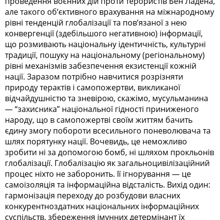
проведення воєнних дій проти терористів Бен Ладена,
але такого об’єктивного врахування на міжнародному
рівні тенденцій глобалізації та пов’язаної з нею
конвергенції (здебільшого негативною) інформації,
що розмивають національну ідентичність, культурні
традиції, пошуку на національному (регіональному)
рівні механізмів забезпечення екзистенції кожній
нації. Заразом потрібно навчитися розрізняти
природу терактів і самопожертви, викликаної
відчайдушністю та зневірою, скажімо, мусульманина
— “захисника” національної гідності приниженого
народу, що в самопожертві своїм життям бачить
єдину змогу побороти всесильного поневолювача та
шлях порятунку нації. Вочевидь, це неможливо
зробити ні за допомогою бомб, ні шляхом прокльонів
глобалізації. Глобалізацію як загальноцивілізаційний
процес ніхто не заборонить. Ії ігнорування — це
самоізоляція та інформаційна відсталість. Вихід один:
гармонізація переходу до розбудови власних
конкурентноздатних національних інформаційних
суспільств, збереження імунних детермінант їх