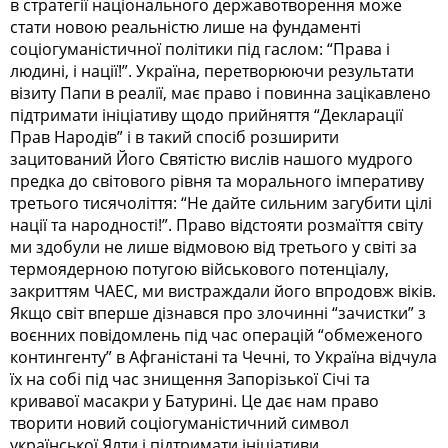
в стратегії національного державотворення може
стати новою реальністю лише на фундаменті
соціогуманістичної політики під гаслом: “Права і
людині, і нації!”. Україна, перетворюючи результати
візиту Папи в реалії, має право і повинна зацікавлено
підтримати ініціативу щодо прийняття “Декларації
Прав Народів” і в такий спосіб розширити
зацитований Його Святістю вислів нашого мудрого
предка до світового рівня та морального імперативу
третього тисячоліття: “Не дайте сильним загубити цілі
нації та народності!”. Право відстояти розмаїття світу
ми здобули не лише відмовою від третього у світі за
термоядерною потугою військового потенціалу,
закриттям ЧАЕС, ми вистраждали його впродовж віків.
Якщо світ вперше дізнався про злочинні “зачистки” з
воєнних повідомлень під час операцій “обмеженого
контингенту” в Афганістані та Чечні, то Україна відчула
їх на собі під час знищення Запорізької Січі та
кривавої масакри у Батурині. Це дає нам право
творити новий соціогуманістичний символ
української Ялти і підтримати ініціативи,