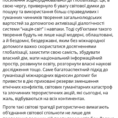
посилення зодноріднювальної дії глобалізації. Це, в
свою чергу, привернуло б увагу світової думки до
пошуку та використання більш справедливих і
гуманних чинників творення загальнолюдських
вартостей за допомогою активізації діалогічності
системи “нація-світ” і навпаки. Тоді суб’єктами такого
творення будуть не лише нації модерні, облаштовані,
а й бездомні, бездержавні, яким без міжнародної
допомоги важко скористатися досягненнями
глобалізації, захистити свою самість, збудувати
власний дім, мати національний інформаційний
простір, розвинути освіту, розгорнути власні наукові
дослідження тощо. Саме багатоаспектний підхід до
гуманізації міжнародних відносин допоміг би
привести в дію приховані резерви зменшення
етнічних конфліктів, світових гуманітарних катастроф
та злочинних терористичних акцій, які сьогодні, на
жаль, відбуваються на всіх континентах.
Проте такі світові трагедії ригористично вимагають
об’єднання світової спільноти не лише для