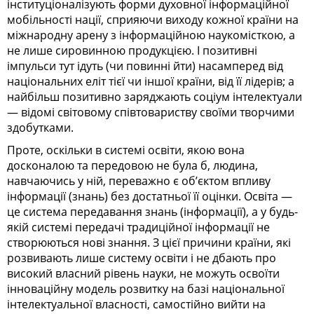
інституціоналізують форми духовної інформаційної
мобільності нації, сприяючи виходу кожної країни на
міжнародну арену з інформаційною наукомісткою, а
не лише сировинною продукцією. І позитивні
імпульси тут ідуть (чи повинні йти) насамперед від
національних еліт тієї чи іншої країни, від її лідерів; а
найбільш позитивно заряджають соціум інтелектуали
— відомі світовому співтовариству своїми творчими
здобутками.
Проте, оскільки в системі освіти, якою вона
досконалою та передовою не була б, людина,
навчаючись у ній, переважно є об’єктом впливу
інформації (знань) без достатньої її оцінки. Освіта —
це система передавання знань (інформації), а у будь-
якій системі передачі традиційної інформації не
створюються нові знання. З цієї причини країни, які
розвивають лише систему освіти і не дбають про
високий власний рівень науки, не можуть освоїти
інноваційну модель розвитку на базі національної
інтелектуальної власності, самостійно вийти на