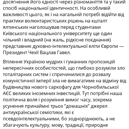
досягнення його єдності через різноманіття та у такий
спосіб національної ідентичності. На особливій
важливості цього, як і на нагальній потребі відійти від
практики волюнтаристських рішень на кшталт
ялтинських наголошував перед студентами
Київського національного університету ще один
чільний і владний (на жаль, рідкісне поєднання)
представник духовно-інтелектуальної еліти Європи —
Президент Чехії Вацлав Гавел.
Втілення Україною мудрих і гуманних пропозицій
непересічних особистостей, що глибоко розуміли зло
тоталітарних систем і спричинилися до розвалу
комуністичної імперії зла не вимагатиме на відміну від
будівництва нового саркофагу для Чорнобильської
АЄС великих іноземних інвестицій. Тут потрібні наша
політична воля і розуміння вимог часу, зокрема
усунення принаймні трьох “домашніх” джерел
антиукраїнської семіотики, які є
псевдоінтелектуальними, бо зодноріднюють, а не
збагачують культуру, мову, традиції, природне