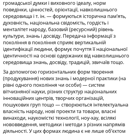
громадської думки і виховного ідеалу, норм
поведінки, цінностей, орієнтації, навколишнього
середовища і т. ін. — формуються історична пам’ять,
духовність, національна свідомість, гордість і
менталітет народу, базовий (ресурсний) рівень
культури, знань і досвіду. Передача інформації з
покоління в покоління сприяє вертикальній
ідентифікації людини, формує почуття її національної
ідентичності на основі одержаних від навколишнього
середовища знань, досвіду, традицій, звичаїв тощо.
За допомогою горизонтальних форм творення
(продукування) нових знань і модерної практики (на
рівні одного покоління чи особи) — систем
вітчизняної науки, різних структур національних
інноваційних центрів, творчих організацій,
пошукових груп тощо — створюються інтелектуальна
власність народу, нові проекти та товари, власні
винаходи, наукомісткі технології, ноу-хау, всілякі
нововведення, методики і методи з різних напрямів
діяльності. У цих формах людина є не лише об’єктом