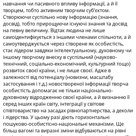
навчання чи пасивного впливу інформації, а й її
творцем, тобто активним творчим суб’єктом.
Створюючи суспільно нову інформацію (знання,
досвід), тобто прирощуючи існуючі знання та досвід
на певну величину. Відтак людина не лише
самоідентифікується з іншими членами спільноти, а й
самоутверджується через створене як особистість,
стає лідером завдяки інтелектуальному, духовному чи
іншому творчому внеску в суспільний (науково-
технічний, соціально-економічний, культурний тощо)
розвиток своєї країни, і не лише своєї. Адже в
залежності від потенціалу (новизни, масштабу
застосування і т.д.) новоствореної інформації творча
особистість допомагає не тільки національно-
духовному відродженню своєї країни, а й визнанню її
серед інших країн світу, інтеграції у світове
співтовариство на засадах рівнопартнерства, а деколи
і лідерства. У цьому разі діють горизонтальні
пошуково-особистісно-національні механізми. Ще
більш вагомі та виразні зміни відбуваються на рівні