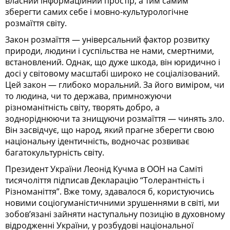
власний інформаційний простір, а тим самим
зберегти самих себе і мовно-культурологічне
розмаїття світу.
Закон розмаїття — універсальний фактор розвитку
природи, людини і суспільства не нами, смертними,
встановлений. Однак, що дуже шкода, він юридично і
досі у світовому масштабі широко не соціалізований.
Цей закон — глибоко моральний. За його виміром, чи
то людина, чи то держава, примножуючи
різноманітність світу, творять добро, а
зодноріднюючи та знищуючи розмаїття — чинять зло.
Він засвідчує, що народ, який прагне зберегти свою
національну ідентичність, водночас розвиває
багатокультурність світу.
Президент України Леонід Кучма в ООН на Саміті
тисячоліття підписав Декларацію “Толерантність і
Різноманіття”. Вже тому, здавалося б, користуючись
новими соціогуманістичними зрушеннями в світі, ми
зобов’язані зайняти наступальну позицію в духовному
відродженні України, у розбудові національної