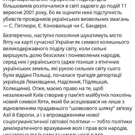
більшовиків розпочалися в світі задовго до подій 11
вересня 2001 року, бо як оцінити нині підступність
убивств провідників українських визвольних змагань
— С. Петлюри, Є. Коновальця чи С. Бандери.
Безперечно, наступні покоління шукатимуть місто
Ялту на карті сучасної України як символ колишнього
великодержавного поділу світу, коли сильні
вирішують долю безсилих і поневолених народів,
серед них і українського (адже пізніше з етнічних
українських земель, які рукою сильних світу сього
були віддані Польщі, почалася трагедія депортації
українців Лемківщини, Надсяння, Підляшшя,
Холмщини). Отже, маємо право на те, щоб
незалежний Київ створив у пам’яті майбутніх поколінь
новий символ Ялти, який би асоціювався не лише з
відновленням прадавнього “шовкового шляху” зв’язку
Азії й Європи, а і з впровадженням нової
соціогуманістичної світової політики — тобто політики
демократичного врахування волі і прав всіх народів,
незалежно від їх сили та чисельності в ім’я