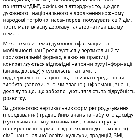
поняттям “ДІМ”, оскільки підтверджує те, що для
духовного і національного відродження кожному
народові потрібно, насамперед, побудувати свій дім,
тобто мати власну державу і альтернативи цьому
немає.
Механізм (система) духовної інформаційної
мобільності нації реалізується у вертикальній та
горизонтальній формах, в яких на практиці
конкретизуються відповідні напрями руху інформації
(знань, досвіду) у суспільстві та її зміст,
віддзеркалюються цінність, новизна переданої чи
здобутої (запозиченої чи власної) інформації, знань,
досвіду тощо, що забезпечують тяглість та відрубність
розвитку.
За допомогою вертикальних форм репродукування
(передавання) традиційних знань та набутого досвіду
(суспільних інститутів навчання, різних структур
поширення інформації від покоління до покоління) —
сім’ї, національної освіти, культури, традицій, ЗМІ,