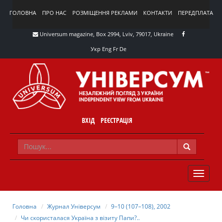
ГОЛОВНА
ПРО НАС
РОЗМІЩЕННЯ РЕКЛАМИ
КОНТАКТИ
ПЕРЕДПЛАТА
Universum magazine, Box 2994, Lviv, 79017, Ukraine
Укр
Eng
Fr
De
ВХІД
РЕЄСТРАЦІЯ
TOGGLE
NAVIG
Головна
Журнал Універсум
9–10 (107–108), 2002
Чи скористалася Україна з візиту Папи?..