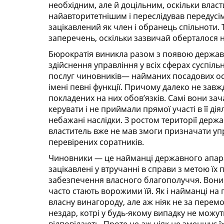
необхідним, але й доцільним, оскільки вла
найавторитетнішим і переслідував передусім 
зацікавлений як член і обранець спільноти.
заперечень, оскільки зазвичай оберталося н
Бюрократія виникла разом з появою держави
здійснення управління у всіх сферах суспіль
послуг чиновників— найманих посадових осіб
імені певні функції. Причому далеко не зав
покладених на них обов’язків. Самі вони за
керувати і не приймали прямої участі в її 
небажані наслідки. З ростом території держа
властитель вже не мав змоги призначати упр
перевірених соратників.
Чиновники — це найманці державного апарат
зацікавлені у втручанні в справи з метою їх
забезпечення власного благополуччя. Вони ві
часто стають ворожими їй. Як і найманці на 
власну винагороду, але аж ніяк не за перемо
нездар, котрі у будь-якому випадку не можут