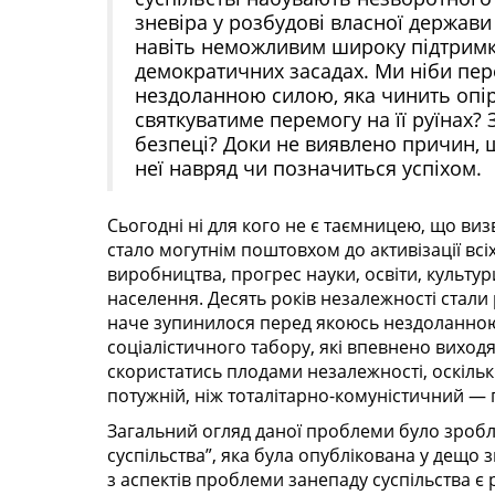
зневіра у розбудові власної держав
навіть неможливим широку підтримку
демократичних засадах. Ми ніби пер
нездоланною силою, яка чинить опір
святкуватиме перемогу на її руїнах?
безпеці? Доки не виявлено причин, 
неї навряд чи позначиться успіхом.
Сьогодні ні для кого не є таємницею, що виз
стало могутнім поштовхом до активізації вс
виробництва, прогрес науки, освіти, культур
населення. Десять років незалежності стали
наче зупинилося перед якоюсь нездоланною 
соціалістичного табору, які впевнено виход
скористатись плодами незалежності, оскільк
потужній, ніж тоталітарно-комуністичний — 
Загальний огляд даної проблеми було зроблен
суспільства”, яка була опублікована у дещо з
з аспектів проблеми занепаду суспільства 