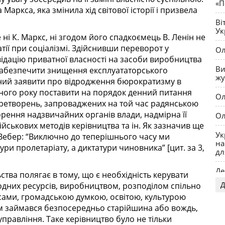
«П
аркса, яка змінила хід світової історії і призвела
Ві
Ук
 ні К. Маркс, ні згодом його спадкоємець В. Ленін не
ії при соціалізмі. Здійснивши переворот у
Ол
відацію приватної власності на засоби виробництва
Ви
 забезпечити знищення експлуататорського
жу
шений заявити про відродження бюрократизму в
пного року поставити на порядок денний питання
Ол
еретворень, запроваджених на той час радянською
рення надзвичайних органів влади, надмірна її
Ол
військових методів керівництва та ін. Як зазначив ще
Ук
 Вебер: “Виключно до теперішнього часу ми
на
и пролетаріату, а диктатури чиновника” [цит. за 3,
дл
Де
ства полягає в тому, що є необхідність керувати
Д
дних ресурсів, виробництвом, розподілом спільно
OP
сами, громадською думкою, освітою, культурою
цим займався безпосередньо старійшина або вождь,
управління. Таке керівництво було не тільки