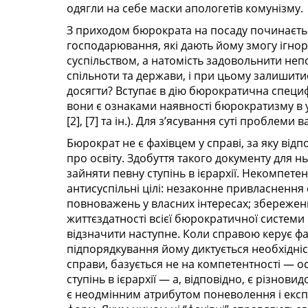
одягли на себе маски апологетів комунізму.
З приходом бюрократа на посаду починаєтьс
господарювання, які дають йому змогу ігнорув
суспільством, а натомість задовольнити непо
спільноти та держави, і при цьому залишит
досягти? Вступає в дію бюрократична специф
вони є ознаками наявності бюрократизму в уст
[2], [7] та ін.). Для з’ясування суті проблеми
Бюрократ не є фахівцем у справі, за яку від
про освіту. Здобуття такого документу для н
зайняти певну ступінь в ієрархії. Некомпете
антисуспільні цілі: незаконне привласнення
повноважень у власних інтересах; збереженн
життєздатності всієї бюрократичної системи 
відзначити наступне. Коли справою керує фа
підпорядкування йому диктується необхідніс
справи, базується не на компетентності — о
ступінь в ієрархії — а, відповідно, є різнов
є неодмінним атрибутом поневолення і експл