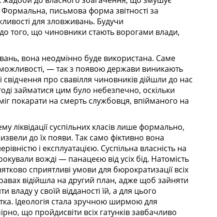
їх жадоби до власного збагачення, що змушує
. Формальна, письмова форма звітності за
жливості для зловживань. Будучи
до того, що чиновники стають ворогами влади,
вань, вона неодмінно буде використана. Саме
і можливості, — так з появою держави виникають
свідчення про свавілля чиновників дійшли до нас
 тоді займатися цим було небезпечно, оскільки
 міг покарати на смерть службовця, впійманого на
у ліквідації суспільних класів лише формально,
извели до їх появи. Так само фіктивно вона
рівністю і експлуатацією. Суспільна власність на
кували вожді — панацеєю від усіх бід. Натомість
нятково сприятливі умови для бюрократизації всіх
правах відійшла на другий план, адже щоб зайняти
 владу у своїй відданості їй, а для цього
тка. Ідеологія стала зручною ширмою для
ірно, що пройдисвіти всіх гатунків завбачливо