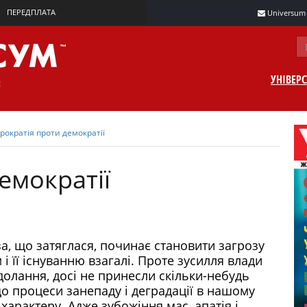
ПЕРЕДПЛАТА
Universum m
УНІВЕР
рократія проти демократії
емократії
а, що затяглася, починає становити загрозу
і її існуванню взагалі. Проте зусилля влади
одолання, досі не принесли скільки-небудь
 що процеси занепаду і деградації в нашому
характеру. Адже зубожіння мас, апатія і