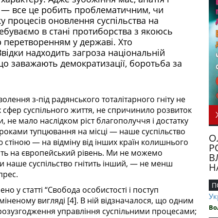
и — все це робить проблематичним, чи
 процесів оновлення суспільства на
ебуваємо в стані протиборства з якоюсь
 перетворенням у державі. Хто
 Звідки надходить загроза національній
що заважають демократизації, боротьба за
волення з-під радянського тоталітарного гніту не
іх сфер суспільного життя, не спричинило розвиток
и, не мало наслідком ріст благополуччя і достатку
 роками тупцювання на місці — наше суспільство
О
стіною — на відміну від інших країн колишнього
Р
ять на європейський рівень. Ми не можемо
В
и наше суспільство гнітить інший, — не менш
Н
прес.
П
о у статті “Свобода особистості і поступ
Ук
міненому вигляді [4]. В ній відзначалося, що одним
Во
є розузгодження управління суспільними процесами;