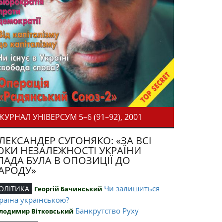
ЖУРНАЛ УНІВЕРСУМ 5–6 (91–92), 2001
ЛЕКСАНДЕР СУГОНЯКО: «ЗА ВСІ
ОКИ НЕЗАЛЕЖНОСТІ УКРАЇНИ
ЛАДА БУЛА В ОПОЗИЦІЇ ДО
АРОДУ»
Чи залишиться
ОЛІТИКА
Георгій Бачинський
раїна українською?
Банкрутство Руху
лодимир Вітковський