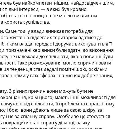
ститель був найкомпетентнішим, найдосвідченішим,
спільні інтереси, — в яких був кровно
 Тобто таке керівництво не могло викликати
а користь суспільства.
. Саме тоді у влади виникає потреба для
ного життя на підлеглих територіях вдатися до
, яким влада передає і доручає виконувати від її
жди призначені керівники були здатні до виконання
часту не належали до спільноти, якою повинні були
діяльності. Таке розмежування могло спричинювати
в ця тенденція стає дедалі помітнішою, оскільки
авлінцями у всіх сферах і на місцях добре знаних,
у. З різних причин вони можуть бути не
 покращання, крім цього, мають інші можливості для
дчужені від спільноти, її проблем та справ, і тому
полі бою, вони дбають лише за свою шкіру, за
гу і не за спільну справу. Особливо це стосується
ь покращити стан справ у ділянці, за яку