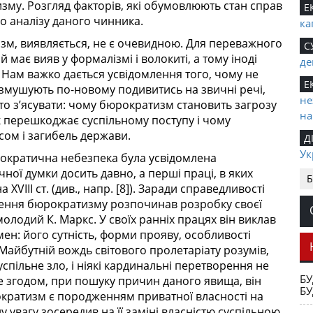
му. Розгляд факторів, які обумовлюють стан справ
Е
го аналізу даного чинника.
ка
изм, виявляється, не є очевидною. Для переважного
С
 має вияв у формалізмі і волокиті, а тому іноді
де
 Нам важко дається усвідомлення того, чому не
Е
 змушують по-новому подивитись на звичні речі,
не
рто з’ясувати: чому бюрократизм становить загрозу
на
як перешкоджає суспільному поступу і чому
сом і загибель держави.
Д
Ук
рократична небезпека була усвідомлена
ної думки досить давно, а перші праці, в яких
С
Б
VІІІ ст. (див., напр. [8]). Заради справедливості
де
чення бюрократизму розпочинав розробку своєї
С
олодий К. Маркс. У своїх ранніх працях він виклав
та
ен: його сутність, форми прояву, особливості
 Майбутній вождь світового пролетаріату розумів,
Е
пільне зло, і ніякі кардинальні перетворення не
С
БУ
е згодом, при пошуку причин даного явища, він
БУ
сл
кратизм є породженням приватної власності на
увагу зосередив на її заміні власністю суспільною.