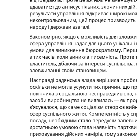
відповідають. Проте це аж ніяк не зменшує 
вдаватися до антисуспільних, злочинних дій
результати управління відкриває широкі мо
неконтрольованим, цей процес призводить 
народу і держави взагалі.
Закономірно, якщо є можливість для зловжи
сфера управління надає для цього унікальн
умови для виникнення бюрократизму. Перші 
з тих часів, коли виникла писемність. Проте
властитель, дбаючи за інтереси суспільства,
зловживанні своїм становищем.
Насправді радянська влада вирішила проблем
оскільки не могла усунути тих причин, що пр
покінчила з соціальною несправедливістю, не
засоби виробництва не виявилась — як проро
з’ясувалося, що саме соціалізм створює вий
сфер суспільного життя. Компетентність у с
посаду, необхідним стало передусім запевнити
достатньою умовою стала наявність парткви
приховування дійсних намірів, тому законом