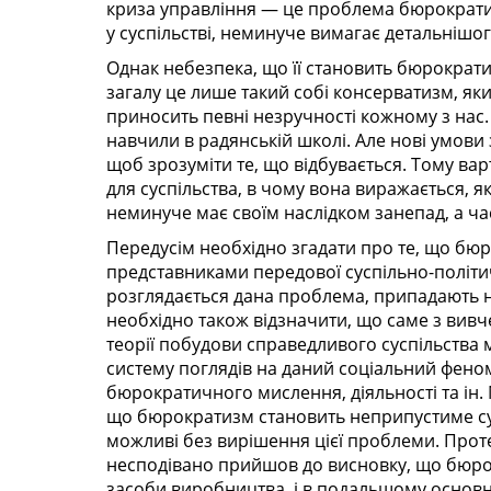
криза управління — це проблема бюрократиз
у суспільстві, неминуче вимагає детальнішо
Однак небезпека, що її становить бюрократ
загалу це лише такий собі консерватизм, який
приносить певні незручності кожному з нас.
навчили в радянській школі. Але нові умови
щоб зрозуміти те, що відбувається. Тому ва
для суспільства, в чому вона виражається, 
неминуче має своїм наслідком занепад, а ча
Передусім необхідно згадати про те, що бю
представниками передової суспільно-політич
розглядається дана проблема, припадають на Х
необхідно також відзначити, що саме з вив
теорії побудови справедливого суспільства м
систему поглядів на даний соціальний феном
бюрократичного мислення, діяльності та ін.
що бюрократизм становить неприпустиме сус
можливі без вирішення цієї проблеми. Прот
несподівано прийшов до висновку, що бюро
засоби виробництва, і в подальшому основну 