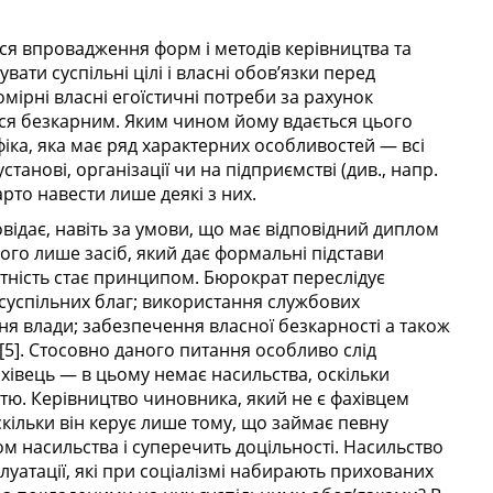
я впровадження форм і методів керівництва та
ати суспільні цілі і власні обов’язки перед
мірні власні егоїстичні потреби за рахунок
ися безкарним. Яким чином йому вдається цього
іка, яка має ряд характерних особливостей — всі
анові, організації чи на підприємстві (див., напр.
 варто навести лише деякі з них.
повідає, навіть за умови, що має відповідний диплом
ього лише засіб, який дає формальні підстави
нтність стає принципом. Бюрократ переслідує
 суспільних благ; використання службових
я влади; забезпечення власної безкарності а також
[5]. Стосовно даного питання особливо слід
хівець — в цьому немає насильства, оскільки
тю. Керівництво чиновника, який не є фахівцем
скільки він керує лише тому, що займає певну
идом насильства і суперечить доцільності. Насильство
уатації, які при соціалізмі набирають прихованих