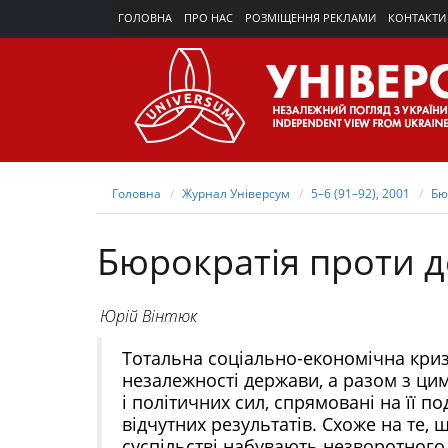
ГОЛОВНА
ПРО НАС
РОЗМІЩЕННЯ РЕКЛАМИ
КОНТАКТИ
Головна
Журнал Універсум
5–6 (91–92), 2001
Бю
Бюрократія проти д
Юрій Вінтюк
Тотальна соціально-економічна криз
незалежності держави, а разом з цим 
і політичних сил, спрямовані на її п
відчутних результатів. Схоже на те,
суспільстві набувають незворотного 