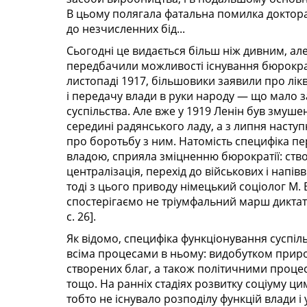
В цьому полягала фатальна помилка доктора М
до незчисленних бід...
Сьогодні це видається більш ніж дивним, але
передбачили можливості існування бюрократ
листопаді 1917, більшовики заявили про лік
і передачу влади в руки народу — що мало
суспільства. Але вже у 1919 Ленін був зму
середині радянського ладу, а з липня насту
про боротьбу з ним. Натомість специфіка п
владою, сприяла зміцненню бюрократії: ство
централізація, перехід до військових і напів
тоді з цього приводу німецький соціолог М.
спостерігаємо не тріумфальний марш диктатур
с. 26].
Як відомо, специфіка функціонування суспіль
всіма процесами в ньому: видобутком приро
створених благ, а також політичними проце
тощо. На ранніх стадіях розвитку соціуму 
тобто не існувало розподілу функцій влади і 