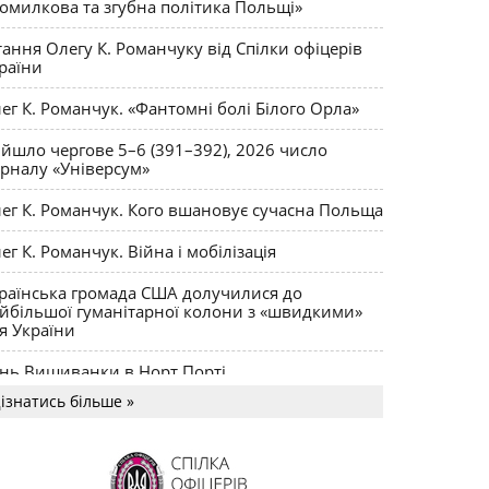
омилкова та згубна політика Польщі»
тання Олегу К. Романчуку від Спілки офіцерів
раїни
ег К. Романчук. «Фантомні болі Білого Орла»
йшло чергове 5–6 (391–392), 2026 число
рналу «Універсум»
ег К. Романчук. Кого вшановує сучасна Польща
ег К. Романчук. Війна і мобілізація
раїнська громада США долучилися до
йбільшої гуманітарної колони з «швидкими»
я України
нь Вишиванки в Норт Порті
ізнатись більше »
US MAGNUM Олега К. Романчука