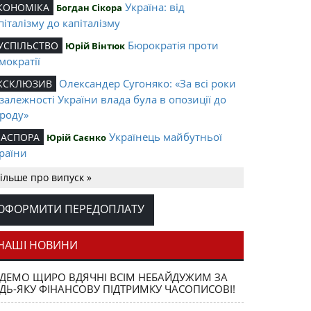
Україна: від
КОНОМІКА
Богдан Сікора
піталізму до капіталізму
Бюрократія проти
УСПІЛЬСТВО
Юрій Вінтюк
мократії
Олександер Сугоняко: «За всі роки
КСКЛЮЗИВ
залежності України влада була в опозиції до
роду»
Українець майбутньої
ІАСПОРА
Юрій Саєнко
раїни
Семіотика і
ЛОВО РЕДАКЦІЙНЕ
Степан Вовканич
ільше про випуск »
ржавотворення
ОФОРМИТИ ПЕРЕДОПЛАТУ
Образ України і українців у Польщі
ОЦІОЛОГІЯ
 Польщі і поляків в Україні
НАШІ НОВИНИ
ЗАТ «Оболонь»: обрати свій шлях
КОНОМІКА
Чи існує в Україні свобода
ВОБОДА СЛОВА
ДЕМО ЩИРО ВДЯЧНІ ВСІМ НЕБАЙДУЖИМ ЗА
ДЬ-ЯКУ ФІНАНСОВУ ПІДТРИМКУ ЧАСОПИСОВІ!
ова?