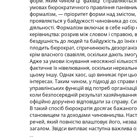
форм. Яким чином ці “фахівці” справляються
умовах бюрократичного правління панівним 
формалізм, — пріоритет форми над змістом, 
проявляється у байдужості чиновника до соц
діяльності. Формалізм включає в себе набір
керівництва: розрив між словом і справою, 
бездушність до людей та байдужість до їхніх п
плодить бюрократ, спричинюють дезорганізац
крім власного свавілля, оскільки дають змог
Адже за умови існування неосяжної кількості
фактичне їх нівелювання, оскільки нереальн
цьому іншу. Однак хаос, що виникає при ць
інтересах. Таким чином, у підході до справи
управлінських функцій від потреб організації
коли безпосередній результат хазяйнування
офіційно доручено відповідати за справу. С
В такий спосіб бюрократія досягає бажаного:
становищем та доходами чиновництва. Наст
речей, який повністю влаштовує його, незв
загалом. Звідси виплває наступна важлива 