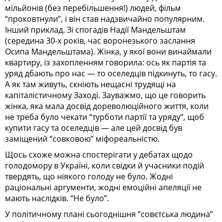
мільйонів (без перебільшення!) людей, фільм
“проковтнули”, і він став надзвичайно популярним.
Інший приклад. Зі спогадів Надії Мандельштам
(середина 30-х років, час воронезького заслання
Осипа Мандельштама). Жінка, у якої вони винаймали
квартиру, із захопленням говорила: ось як партія та
уряд дбають про нас — то оселедців підкинуть, то гасу.
А як там живуть, скніють нещасні трудящі на
капіталістичному Заході. Зауважмо, що це говорить
жінка, яка мала досвід дореволюційного життя, коли
не треба було чекати “турботи партії та уряду”, щоб
купити гасу та оселедців — але цей досвід був
заміщений “совковою” міфореальністю.
Щось схоже можна спостерігати у дебатах щодо
голодомору в Україні, коли свідки й учасники подій
твердять, що ніякого голоду не було. Жодні
раціональні аргументи, жодні емоційні апеляції не
мають наслідків. “Не було”.
У політичному плані сьогоднішня “совєтська людина”