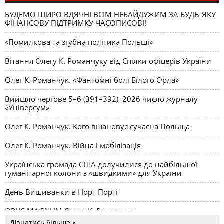
БУДЕМО ЩИРО ВДЯЧНІ ВСІМ НЕБАЙДУЖИМ ЗА БУДЬ-ЯКУ
ФІНАНСОВУ ПІДТРИМКУ ЧАСОПИСОВІ!
«Помилкова та згубна політика Польщі»
Вітання Олегу К. Романчуку від Спілки офіцерів України
Олег К. Романчук. «Фантомні болі Білого Орла»
Вийшло чергове 5–6 (391–392), 2026 число журналу
«Універсум»
Олег К. Романчук. Кого вшановує сучасна Польща
Олег К. Романчук. Війна і мобілізація
Українська громада США долучилися до найбільшої
гуманітарної колони з «швидкими» для України
День Вишиванки в Норт Порті
OPUS MAGNUM Олега К. Романчука
Дізнатись більше »