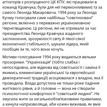
агітаторів з розпущеного ЦК КПУ, які працювали в
команді Кравчука, були для неї переконливими) та за
самого Леоніда Макаровича. 1994 року за Леоніда
Кучму голосували саме найбільш “совєтизовані”
регіони, включно з переважно україномовною
Чернігівщиною. Ці регіони, які не отримали за час
президентства Леоніда Кравчука жаданого
заспокоєння, зрозумілості світу й тякої-сякої
економічної стабільності, шукали лідера, який
пообіцяє їм те, чого вони хочуть.
Мотиви голосування 1994 року видаються вельми
прозорими. “Українізація” (тобто слабка і
непослідовна, але відмова від совєтськості і заміна її
якимись елементами української та європейської
демократичної традиції) асоціювалася з владою, яка її
проводила. Влада допустила не тільки різке падіння
життєвого рівня, а й головне — вона не створили
психологічної комфортності “совєтській людині”. Не
змусила жити за загальнообов’язковими правилами,
а кинула напризволяще, аби кожен виживав, як вміє