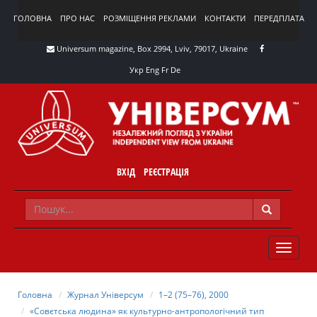
ГОЛОВНА
ПРО НАС
РОЗМІЩЕННЯ РЕКЛАМИ
КОНТАКТИ
ПЕРЕДПЛАТА
Universum magazine, Box 2994, Lviv, 79017, Ukraine
Укр
Eng
Fr
De
ВХІД
РЕЄСТРАЦІЯ
TOGGLE
NAVIG
Головна
Журнал Універсум
1–2 (75–76), 2000
«Совєтська людина» як культурно-антропологічний тип