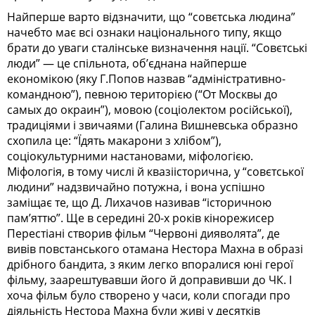
Найперше варто відзначити, що “совєтська людина”
начебто має всі ознаки національного типу, якщо
брати до уваги сталінське визначення нації. “Совєтські
люди” — це спільнота, об’єднана найперше
економікою (яку Г.Попов назвав “адміністративно-
командною”), певною територією (“От Москвы до
самых до окраин”), мовою (соціолектом російської),
традиціями і звичаями (Галина Вишневська образно
схопила це: “Їдять макарони з хлібом”),
соціокультурними настановами, міфологією.
Міфологія, в тому числі й квазіісторична, у “совєтської
людини” надзвичайно потужна, і вона успішно
заміщає те, що Д. Лихачов називав “історичною
пам’яттю”. Ще в середині 20-х років кінорежисер
Перестіані створив фільм “Червоні дияволята”, де
вивів повстанського отамана Нестора Махна в образі
дрібного бандита, з яким легко впоралися юні герої
фільму, заарештувавши його й доправивши до ЧК. І
хоча фільм було створено у часи, коли спогади про
діяльність Нестора Махна були живі у десятків