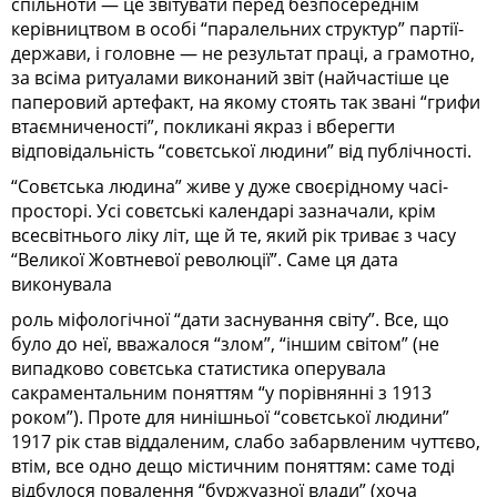
спільноти — це звітувати перед безпосереднім
керівництвом в особі “паралельних структур” партії-
держави, і головне — не результат праці, а грамотно,
за всіма ритуалами виконаний звіт (найчастіше це
паперовий артефакт, на якому стоять так звані “грифи
втаємниченості”, покликані якраз і вберегти
відповідальність “совєтської людини” від публічності.
“Совєтська людина” живе у дуже своєрідному часі-
просторі. Усі совєтські календарі зазначали, крім
всесвітнього ліку літ, ще й те, який рік триває з часу
“Великої Жовтневої революції”. Саме ця дата
виконувала
роль міфологічної “дати заснування світу”. Все, що
було до неї, вважалося “злом”, “іншим світом” (не
випадково совєтська статистика оперувала
сакраментальним поняттям “у порівнянні з 1913
роком”). Проте для нинішньої “совєтської людини”
1917 рік став віддаленим, слабо забарвленим чуттєво,
втім, все одно дещо містичним поняттям: саме тоді
відбулося повалення “буржуазної влади” (хоча