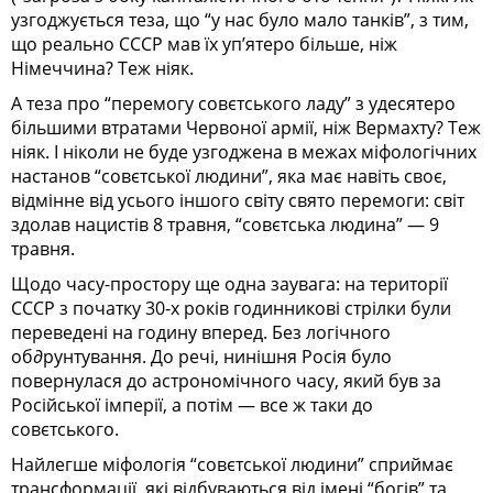
узгоджується теза, що “у нас було мало танків”, з тим,
що реально СССР мав їх уп’ятеро більше, ніж
Німеччина? Теж ніяк.
А теза про “перемогу совєтського ладу” з удесятеро
більшими втратами Червоної армії, ніж Вермахту? Теж
ніяк. І ніколи не буде узгоджена в межах міфологічних
настанов “совєтської людини”, яка має навіть своє,
відмінне від усього іншого світу свято перемоги: світ
здолав нацистів 8 травня, “совєтська людина” — 9
травня.
Щодо часу-простору ще одна заувага: на території
СССР з початку 30-х років годинникові стрілки були
переведені на годину вперед. Без логічного
об∂рунтування. До речі, нинішня Росія було
повернулася до астрономічного часу, який був за
Російської імперії, а потім — все ж таки до
совєтського.
Найлегше міфологія “совєтської людини” сприймає
трансформації, які відбуваються від імені “богів” та