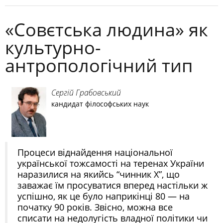
«Совєтська людина» як
культурно-
антропологічний тип
Сергій Грабовський
кандидат філософських наук
Процеси віднайдення національної
української тожсамості на теренах України
наразилися на якийсь “чинник X”, що
заважає їм просуватися вперед настільки ж
успішно, як це було наприкінці 80 — на
початку 90 років. Звісно, можна все
списати на недолугість владної політики чи