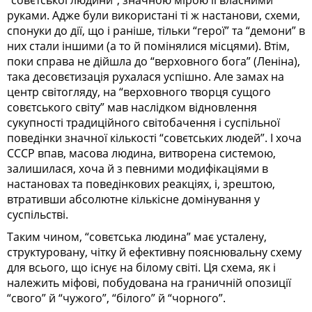
руками. Адже були використані ті ж настанови, схеми,
спонуки до дії, що і раніше, тільки “герої” та “демони” в
них стали іншими (а то й помінялися місцями). Втім,
поки справа не дійшла до “верховного бога” (Леніна),
така десовєтизація рухалася успішно. Але замах на
центр світогляду, на “верховного творця сущого
совєтського світу” мав наслідком відновлення
сукупності традиційного світобачення і суспільної
поведінки значної кількості “совєтських людей”. І хоча
СССР впав, масова людина, витворена системою,
залишилася, хоча й з певними модифікаціями в
настановах та поведінкових реакціях, і, зрештою,
втративши абсолютне кількісне домінування у
суспільстві.
Таким чином, “совєтська людина” має усталену,
структуровану, чітку й ефективну пояснювальну схему
для всього, що існує на білому світі. Ця схема, як і
належить міфові, побудована на граничній опозиції
“свого” й “чужого”, “білого” й “чорного”.