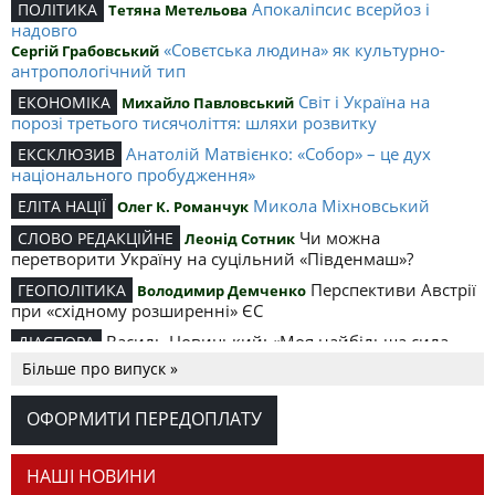
Апокаліпсис всерйоз і
ПОЛІТИКА
Тетяна Метельова
надовго
«Совєтська людина» як культурно-
Сергій Грабовський
антропологічний тип
Світ і Україна на
ЕКОНОМІКА
Михайло Павловський
порозі третього тисячоліття: шляхи розвитку
Анатолій Матвієнко: «Собор» – це дух
ЕКСКЛЮЗИВ
національного пробудження»
Микола Міхновський
ЕЛІТА НАЦІЇ
Олег К. Романчук
Чи можна
СЛОВО РЕДАКЦІЙНЕ
Леонід Сотник
перетворити Україну на суцільний «Південмаш»?
Перспективи Австрії
ГЕОПОЛІТИКА
Володимир Демченко
при «східному розширенні» ЄС
Василь Новицький: «Моя найбільша сила –
ДІАСПОРА
це число вилікуваних людей»
Більше про випуск »
Політична ситуація
РЕАЛІЇ СЬОГОДЕННЯ
Сергій Головатий
в Україні і Рада Європи
ОФОРМИТИ ПЕРЕДОПЛАТУ
Маркіян Припхан: «Україну збудують
ДІАСПОРА
ідеалісти!»
НАШІ НОВИНИ