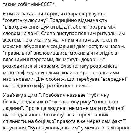
таким собі “міні-СССР”.
Є низка засадничих рис, які характеризують
“совєтську людину”. Традиційно відзначають
“відокремлення думки від дії”, або ж “розрив між
словом і ділом”. Слово виступає певним ритуальним
жестом, покликаним магічним чином заспокоїти
можливі збурення у соціальній дійсності; тим часом,
“правильно” висловившись, можна діяти згідно з
власними інтересами, які можуть докорінно
розходитися зі словами. Власне, таку розбіжність
може зафіксувати тільки людина з раціональними
настановами. Для особи ж, що перебуває “всередині”
відповідного міфу, розбіжності немає.
У зв’язку з цим Г. Грабович називає “публічну
безвідповідальність” як властиву рису “совєтської
людини”. Проте ця людина і не може мати публічної
відповідальності, бо виступає як представник
спільноти, на боці якої правота вже через сам факт її
існування. “Бути відповідальним” у межах тоталітарної