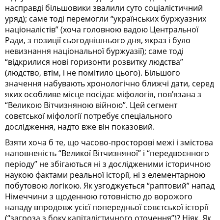
насправді більшовики звалили суто соціалістичний
уряд); саме тоді перемогли “українських буржуазних
націоналістів” (хоча головною вадою Центральної
Ради, з позиції сьогоднішнього дня, якраз і було
невизнання національної буржуазії); саме тоді
“відкрилися нові горизонти розвитку людства”
(людство, втім, і не помітило цього). Більшого
значення набувають хронологічно ближчі дати, серед
яких особливе місце посідає міфологія, пов’язана з
“Великою Вітчизняною війною”. Цей сегмент
совєтської міфології потребує спеціального
дослідження, надто вже він показовий.
Взяти хоча б те, що часово-просторові межі і змістова
наповненість “Великої Вітчизняної” і “передвоєнного
періоду” не збігаються ні з дослідженими історичною
наукою фактами реальної історії, ні з елементарною
побутовою логікою. Як узгоджується “раптовий” напад
Німеччини з щоденною готовністю до ворожого
нападу впродовж усієї попередньої совєтської історії
(“загроза з боку капіталістичного оточення”)? Ніяк. Як