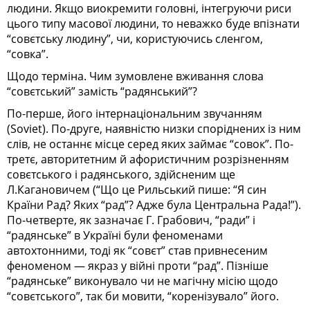
людини. Якщо виокремити головні, інтегруючи риси
цього типу масової людини, то неважко буде впізнати
“совєтську людину”, чи, користуючись сленгом,
“совка”.
Щодо терміна. Чим зумовлене вживання слова
“совєтський” замість “радянський”?
По-перше, його інтернаціональним звучанням
(Soviet). По-друге, наявністю низки споріднених із ним
слів, не останнє місце серед яких займає “совок”. По-
третє, авторитетним й афористичним розрізненням
совєтcького і радянського, здійсненим ще
Л.Кагановичем (“Що це Рильський пише: “Я син
Країни Рад? Яких “рад”? Адже була Центральна Рада!”).
По-четверте, як зазначає Г. Грабович, “ради” і
“радянське” в Україні були феноменами
автохтонними, тоді як “cовєт” став привнесеним
феноменом — якраз у війні проти “рад”. Пізніше
“радянське” виконувало чи не магічну місію щодо
“совєтського”, так би мовити, “коренізувало” його.