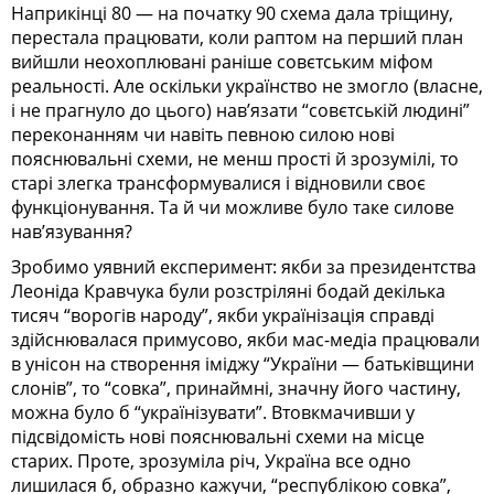
Наприкінці 80 — на початку 90 схема дала тріщину,
перестала працювати, коли раптом на перший план
вийшли неохоплювані раніше совєтським міфом
реальності. Але оскільки українство не змогло (власне,
і не прагнуло до цього) нав’язати “совєтській людині”
переконанням чи навіть певною силою нові
пояснювальні схеми, не менш прості й зрозумілі, то
старі злегка трансформувалися і відновили своє
функціонування. Та й чи можливе було таке силове
нав’язування?
Зробимо уявний експеримент: якби за президентства
Леоніда Кравчука були розстріляні бодай декілька
тисяч “ворогів народу”, якби українізація справді
здійснювалася примусово, якби мас-медіа працювали
в унісон на створення іміджу “України — батьківщини
слонів”, то “совка”, принаймні, значну його частину,
можна було б “українізувати”. Втовкмачивши у
підсвідомість нові пояснювальні схеми на місце
старих. Проте, зрозуміла річ, Україна все одно
лишилася б, образно кажучи, “республікою совка”,