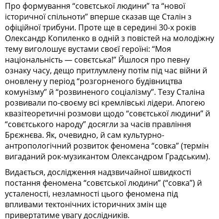
Про формування “совєтської людини” та “нової
історичної спільноти” вперше сказав ще Сталін з
офіційної трибуни. Проте ще в середині 30-х років
Олександр Копиленко в одній з повістей на молодіжну
тему виголошує вустами своєї героїні: “Моя
національність — совєтська!” Йшлося про певну
ознаку часу, дещо притлумлену потім під час війни й
оновлену у період “розгорненого будівництва
комунізму” й “розвиненого соціалізму”. Тезу Сталіна
розвивали по-своєму всі кремлівські лідери. Апогею
квазітеоретичні розмови щодо “совєтської людини” й
“совєтського народу” досягли за часів правління
Брєжнєва. Як, очевидно, й сам культурно-
антропологічний розвиток феномена “совка” (термін
вигаданий рок-музикантом Олександром Градським).
Видається, дослідження надзвичайної швидкості
постання феномена “совєтської людини” (“совка”) й
усталеності, незламності цього феномена під
впливами тектонічних історичних змін ще
привертатиме увагу дослідників.