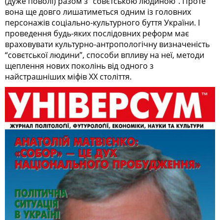
(дуже поволі) разом з “совєтською людиною”. Проте
вона ще довго лишатиметься одним із головних
персонажів соціально-культурного буття України. І
проведення будь-яких послідовних реформ має
враховувати культурно-антропологічну визначеність
“совєтської людини”, способи впливу на неї, методи
щеплення нових поколінь від одного з
найстрашніших міфів XX століття.