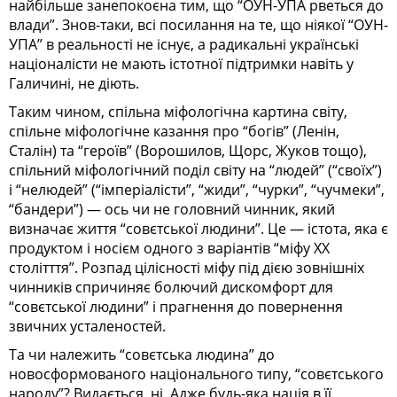
найбільше занепокоєна тим, що “ОУН-УПА рветься до
влади”. Знов-таки, всі посилання на те, що ніякої “ОУН-
УПА” в реальності не існує, а радикальні українські
націоналісти не мають істотної підтримки навіть у
Галичині, не діють.
Таким чином, спільна міфологічна картина світу,
спільне міфологічне казання про “богів” (Ленін,
Сталін) та “героїв” (Ворошилов, Щорс, Жуков тощо),
спільний міфологічний поділ світу на “людей” (“своїх”)
і “нелюдей” (“імперіалісти”, “жиди”, “чурки”, “чучмеки”,
“бандери”) — ось чи не головний чинник, який
визначає життя “совєтської людини”. Це — істота, яка є
продуктом і носієм одного з варіантів “міфу XX
столітття”. Розпад цілісності міфу під дією зовнішніх
чинників спричиняє болючий дискомфорт для
“совєтської людини” і прагнення до повернення
звичних усталеностей.
Та чи належить “совєтська людина” до
новосформованого національного типу, “совєтського
народу”? Видається, ні. Адже будь-яка нація в її