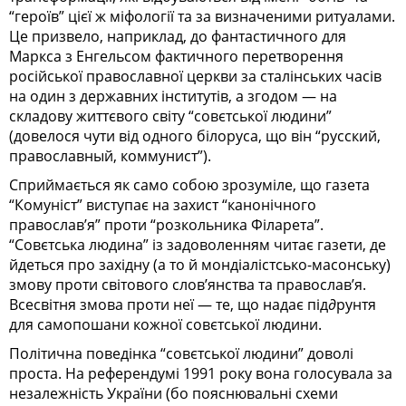
“героїв” цієї ж міфології та за визначеними ритуалами.
Це призвело, наприклад, до фантастичного для
Маркса з Енгельсом фактичного перетворення
російської православної церкви за сталінських часів
на один з державних інститутів, а згодом — на
складову життєвого світу “совєтської людини”
(довелося чути від одного білоруса, що він “русский,
православный, коммунист”).
Сприймається як само собою зрозуміле, що газета
“Комуніст” виступає на захист “канонічного
православ’я” проти “розкольника Філарета”.
“Совєтська людина” із задоволенням читає газети, де
йдеться про західну (а то й мондіалістсько-масонську)
змову проти світового слов’янства та православ’я.
Всесвітня змова проти неї — те, що надає під∂рунтя
для самопошани кожної совєтської людини.
Політична поведінка “совєтської людини” доволі
проста. На референдумі 1991 року вона голосувала за
незалежність України (бо пояснювальні схеми