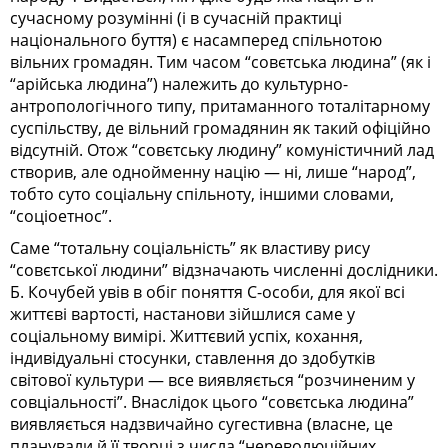
сучасному розумінні (і в сучасній практиці
національного буття) є насамперед спільнотою
вільних громадян. Тим часом “совєтська людина” (як і
“арійська людина”) належить до культурно-
антропологічного типу, притаманного тоталітарному
суспільству, де вільний громадянин як такий офіційно
відсутній. Отож “совєтську людину” комуністичний лад
створив, але однойменну націю — ні, лише “народ”,
тобто суто соціальну спільноту, іншими словами,
“соціоетнос”.
Саме “тотальну соціальність” як властиву рису
“совєтської людини” відзначають численні дослідники.
Б. Кочубей увів в обіг поняття С-особи, для якої всі
життєві вартості, настанови зійшлися саме у
соціальному вимірі. Життєвий успіх, кохання,
індивідуальні стосунки, ставлення до здобутків
світової культури — все виявляється “розчиненим у
совціальності”. Внаслідок цього “совєтська людина”
виявляється надзвичайно сугестивна (власне, це
планували й її творці з числа “нереволюційних