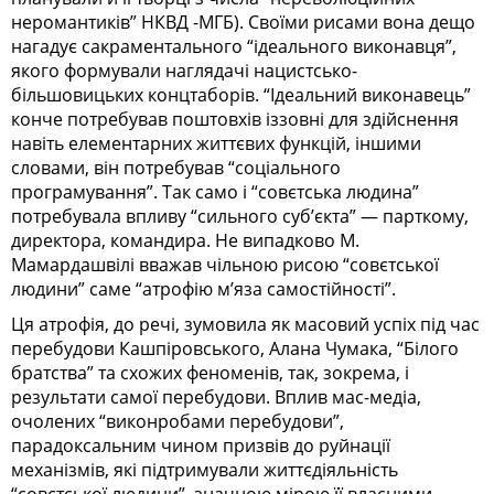
неромантиків” НКВД -МГБ). Своїми рисами вона дещо
нагадує сакраментального “ідеального виконавця”,
якого формували наглядачі нацистсько-
більшовицьких концтаборів. “Ідеальний виконавець”
конче потребував поштовхів іззовні для здійснення
навіть елементарних життєвих функцій, іншими
словами, він потребував “соціального
програмування”. Так само і “совєтська людина”
потребувала впливу “сильного суб’єкта” — парткому,
директора, командира. Не випадково М.
Мамардашвілі вважав чільною рисою “совєтської
людини” саме “атрофію м’яза самостійності”.
Ця атрофія, до речі, зумовила як масовий успіх під час
перебудови Кашпіровського, Алана Чумака, “Білого
братства” та схожих феноменів, так, зокрема, і
результати самої перебудови. Вплив мас-медіа,
очолених “виконробами перебудови”,
парадоксальним чином призвів до руйнації
механізмів, які підтримували життєдіяльність
“совєтської людини”, значною мірою її власними