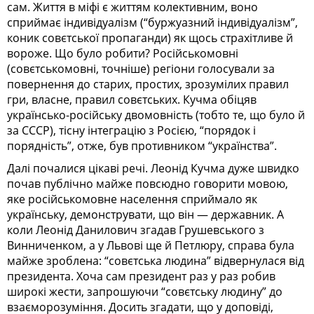
сам. Життя в міфі є життям колективним, воно
сприймає індивідуалізм (“буржуазний індивідуалізм”,
коник совєтської пропаганди) як щось страхітливе й
вороже. Що було робити? Російськомовні
(совєтськомовні, точніше) регіони голосували за
повернення до старих, простих, зрозумілих правил
гри, власне, правил совєтських. Кучма обіцяв
українсько-російську двомовність (тобто те, що було й
за СССР), тісну інтеграцію з Росією, “порядок і
порядність”, отже, був противником “українства”.
Далі почалися цікаві речі. Леонід Кучма дуже швидко
почав публічно майже повсюдно говорити мовою,
яке російськомовне населення сприймало як
українську, демонструвати, що він — державник. А
коли Леонід Данилович згадав Грушевського з
Винниченком, а у Львові ще й Петлюру, справа була
майже зроблена: “совєтська людина” відвернулася від
президента. Хоча сам президент раз у раз робив
широкі жести, запрошуючи “совєтську людину” до
взаєморозуміння. Досить згадати, що у доповіді,