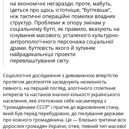
на економічні негаразди, проте, мабуть,
ідеться про щось істотніше, “буттєвіше”,
ніж тактичні операційні помилки владних
структур. Проблеми ж опору змінам у
соціальному бутті, як правило, вказують на
існування масового, усталеного культурно-
антропологічного персонажа соціальної
драми, буттєвість якого й зупиняє
найрадикальніші проекти
перевлаштування світу.
Соціологічні дослідження з дивовижною впертістю
протягом десятиліття засвідчують незмінність
певного, на перший погляд, алогічного сплетіння
інтересів та настанов значної кількості українського
населення, яке ототожнює себе насамперед з
“громадянами СССР” і прагне до відновлення стану,
який був перед перебудовою, до піклування держави
про кожного громадянина. Це — близько третини всіх
дорослих громадян України, отже, певний тип масової