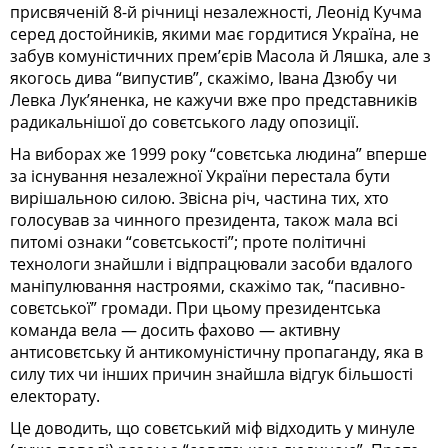
присвяченій 8-й річниці незалежності, Леонід Кучма
серед достойників, якими має гордитися Україна, не
забув комуністичних прем’єрів Масола й Ляшка, але з
якогось дива “випустив”, скажімо, Івана Дзюбу чи
Левка Лук’яненка, не кажучи вже про представників
радикальнішої до совєтського ладу опозиції.
На виборах же 1999 року “совєтська людина” вперше
за існування незалежної України перестала бути
вирішальною силою. Звісна річ, частина тих, хто
голосував за чинного президента, також мала всі
питомі ознаки “совєтськості”; проте політичні
технологи знайшли і відпрацювали засоби вдалого
маніпулювання настроями, скажімо так, “пасивно-
совєтської” громади. При цьому президентська
команда вела — досить фахово — активну
антисовєтську й антикомуністичну пропаганду, яка в
силу тих чи інших причин знайшла відгук більшості
електорату.
Це доводить, що совєтський міф відходить у минуле