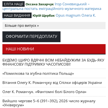
Ігор Соневицький –
ЕЛІТА НАЦІЇ
Оксана Захарчук
центральна постать еміграційного музичного материка
Opus magnum Олега К.
НАШІ ВИДАННЯ
Юрій Щербак
Романчука
Більше про випуск »
Аналітичний центр Олега К.
РЕЦЕНЗІЇ
Петро Іванишин
Романчука
ОФОРМИТИ ПЕРЕДОПЛАТУ
Журавель і синиця
СЛОВО РЕДАКЦІЙНЕ
Олег К. Романчук
як уособлення української політстратегії й тактики
НАШІ НОВИНИ
БУДЕМО ЩИРО ВДЯЧНІ ВСІМ НЕБАЙДУЖИМ ЗА БУДЬ-ЯКУ
ФІНАНСОВУ ПІДТРИМКУ ЧАСОПИСОВІ!
«Помилкова та згубна політика Польщі»
Вітання Олегу К. Романчуку від Спілки офіцерів України
Олег К. Романчук. «Фантомні болі Білого Орла»
Вийшло чергове 5–6 (391–392), 2026 число журналу
«Універсум»