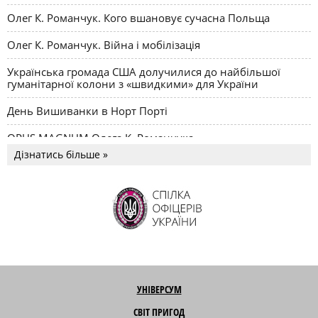
Олег К. Романчук. Кого вшановує сучасна Польща
Олег К. Романчук. Війна і мобілізація
Українська громада США долучилися до найбільшої
гуманітарної колони з «швидкими» для України
День Вишиванки в Норт Порті
OPUS MAGNUM Олега К. Романчука
Дізнатись більше »
УНІВЕРСУМ
СВІТ ПРИГОД