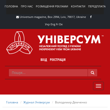
ГОЛОВНА
ПРО НАС
РОЗМІЩЕННЯ РЕКЛАМИ
КОНТАКТИ
ПЕРЕДПЛАТА
Universum magazine, Box 2994, Lviv, 79017, Ukraine
Укр
Eng
Fr
De
ВХІД
РЕЄСТРАЦІЯ
TOGGLE
NAVIG
Головна
Журнал Універсум
Володимир Демченко