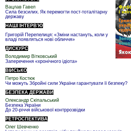
Вацлав Гавел
Сила безсилих. Як перемогти пост-тоталітарну
державу
НАШІ ІНТЕРВ’Ю
Григорій Перепелиця: «Зміни настануть, коли у
владі появляться нові обличчя»
ДИСКУРС
Володимир Вітковський
Заперечення «хронічного ідіота»
ВІЙСЬКО
Петро Костюк
Чи можуть Збройні сили України гарантувати її безпеку?
БЕЗПЕКА ДЕРЖАВИ
Олександр Скіпальський
Безпека України
До 20-річчя військової контррозвідки
РЕТРОСПЕКТИВА
Олег Шевченко