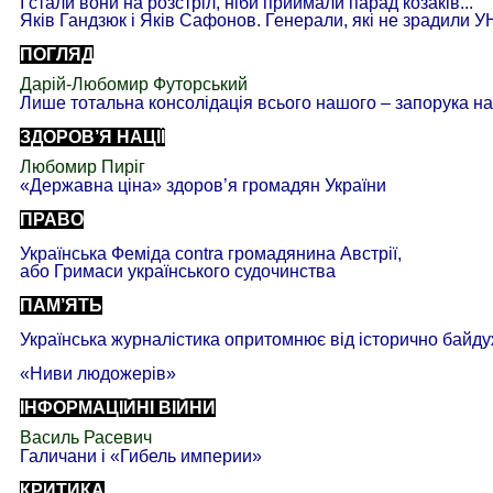
І стали вони на розстріл, ніби приймали парад козаків...
Яків Гандзюк і Яків Сафонов. Генерали, які не зрадили 
ПОГЛЯД
Дарій-Любомир Футорський
Лише тотальна консолідація всього нашого
–
запорука на
ЗДОРОВ’Я НАЦІЇ
Любомир Пиріг
«Державна ціна» здоров’я громадян України
ПРАВО
Українська Феміда contra громадянина Австрії,
або Гримаси українського судочинства
ПАМ’ЯТЬ
Українська журналістика опритомнює від історично байду
«Ниви
людожерів
»
ІНФОРМАЦІЙНІ ВІЙНИ
Василь Расевич
Галичани і «Гибель империи»
КРИТИКА