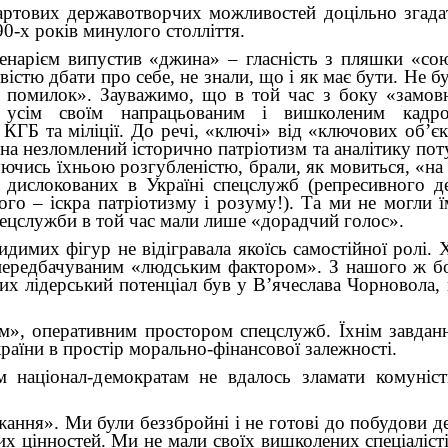
артових державотворчих можливостей доцільно згада
90-х років минулого столліття.
енарієм випустив «джина» – гласність з пляшки «со
істю дбати про себе, не знали, що і як має бути. Не бу
 помилок». Зауважимо, що в той час з боку «замов
з усім своїм напрацьованим і вишколеним кадро
Б та міліції. До речі, «ключі» від «ключових об’єкт
й на незломлений історично патріотизм та аналітику по
ючись їхньою розгубленістю, брали, як мовиться, «на
 дислокованих в Україні спецслужб (репресивного д
ого – іскра патріотизму і розуму!). Та ми не могли 
пецслужби в той час мали лише «дорадчий голос».
димих фігур не відігравала якоїсь самостійної ролі.
непередбачуваним «людським фактором». З нашого ж б
их лідерський потенціал був у В’ячеслава Чорновола, н
ом», оперативним простором спецслужб. Їхнім завда
раїни в простір морально-фінансової залежності.
м націонал-демократам не вдалось зламати комуніс
жання». Ми були беззбройні і не готові до побудови 
х цінностей. Ми не мали своїх вишколених спеціалісті