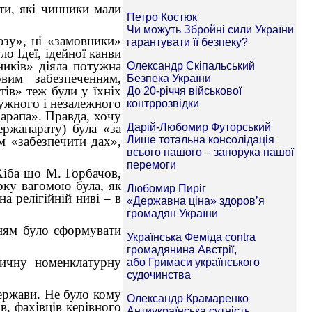
ти, які чинники мали
юзу», ні «замовники»
ло Ідеї, ідейної канви
ників» діяла потужна
вим забезпеченням,
ів» теж були у їхніх
тужного і незалежного
 арапа». Правда, хочу
ержапарату) була «за
їм «забезпечити дах»,
 Хіба що М. Горбачов,
оку вагомою була, як
а релігійній ниві – в
нням було сформувати
тичну номенклатурну
держави. Не було кому
в, фахівців керівного