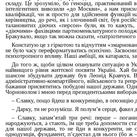
складу. Це зрозуміло, бо геноцид, практикований в
інтелігентних вивозили «до Москви», а нам приси
кваліфікації, чи ж просто для здійснення функцій н
керівництва, до речі, як і злочинний світ, був рос
талановитих діючих «персон» були, як то кажуть, 
«діючими» фахівцями партноменклатурного походжен
Бракувало, якщо так можна сказати, «патріотичного
Констатую це з гіркотою та відчуттям «змарновано
не було часу переформатуватись психічно. Засвоєнн
психотропного впливу. Наші амбіції, як катаракта, з
До того ж, щоби цілком опанувати ситуацію в Укра
найвищого рівня життєвої посвяти Україні. Хай б
шансом збудувати державу був Леонід Кравчук. Ві
адміністративно-компартійного, військового та репр
бажання присвятитись побудові нашої держави. Одн
Чорно­волом і мною перед президентськими вибора
– Славку, пощо йдеш в конкуренцію, в опозицію 
– Дарку, ти не розумієш. Я полум’я серця, факел 
– Славку, запам’ятай три речі: перше – поган
народжуються, а стають, їм ще треба допомогти ста
для нашої держави, то не йди в конкуренти, не с
однодумців, фундамент, п’єдестал для нього (бо ж –