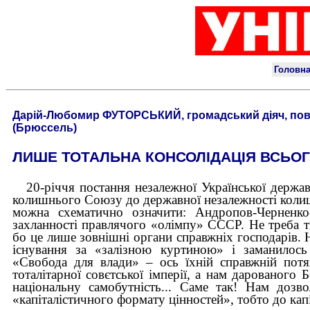
Дарій-Любомир ФУТОРСЬКИЙ, громадський діяч, пов
(Брюссель)
ЛИШЕ ТОТАЛЬНА КОНСОЛІДАЦІЯ ВСЬО
20-річчя постання незалежної Української держа
колишнього Союзу до державної незалежності колиш
можна схематично означити: Ан­дропов-Черненк
захланності правлячого «олімпу» СССР. Не треба ті
бо це лише зовнішні органи справжніх господарів.
існування за «залізною куртиною» і заманилось 
«Свобода для влади» – ось їхній справжній потя
тоталітарної совєтської імперії, а нам дарованого
національну самобутність... Саме так! Нам дозв
«капіталістичного формату цінностей», тобто до капі