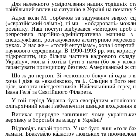
Для належного усвідомлення наших тодішніх ст
найбільший вплив на ситуацію в Україні на початку 
Адже коли М. Горбачов за задуманим зверху сц
(«євразійський олімп»), ні ми – «обдаровані» можлив
розвитку. Наш поступ відбувався «методом проб і
репресивна партійно-адміністративна машина 
спецслужбами, розгалуженою агентурною мережею КГ
руках. У нас же – «голий ентузіазм», хоча і оперти
наукового середовища. В 1990-1993 pp. ми, користу
підкреслити, що більша частина кадрового складу
Україну», могла і хотіла бути з нами (бо ж у кожн
гарантувати принципову безпеку. Американські ж с
Що ж до персон. Зі «союзного боку» ні одна з ви
хоча і діяв за «вказівкою», та Б. Єльцин з його 
ціле, когорта шістдесятників. Найсильніший серед н
Івана Геля та Святійшого Філарета.
У той період Україна була своєрідним «полігон
олігархічний клан і забезпечити швидке входження к
Виникає природне запитання: чому українськи
верхівку в боротьбі за владу в Україні?
Відповідь вкрай проста. У нас було лиш «голе ба
ламати. Бракувало кадастру людських та промислови