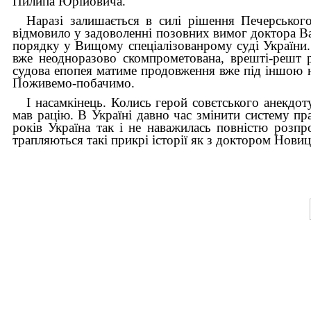
Пилипа Юрійовича.
Наразі залишається в силі рішення Печерськог
відмовило у задоволенні позовних вимог доктора В
порядку у Вищому спеціалізованрому суді України.
вже неодноразово скомпрометована, врешті-решт 
судова епопея матиме продовження вже під іншою н
Поживемо-побачимо.
І насамкінець. Колись герой совєтського анекдот
мав рацію. В Україні давно час змінити систему п
років Україна так і не наважилась повністю розп
трапляються такі прикрі історії як з доктором Новиц