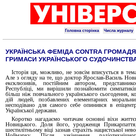
УКРАЇНСЬКА ФЕМІДА CONTRA ГРОМАДЯН
ГРИМАСИ УКРАЇНСЬКОГО СУДОЧИНСТВ
Історія ця, можливо, не зовсім вписується в тем
Але з огляду на те, що доктор Ярослав-Василь Нов
ексклюзивів, постійним автором, представни
Республіці, ми вирішили познайомити симпатикі
більш ніж повчального українського сьогодення, кол
дій людей, позбавлених елементарних моральн
несподівано для самого себе опинився в епіцентр
Української держави.
Коротко нагадаємо читачам основні віхи життє
Новицького. Доля його, уродженця Прикарпаття,
шестилітньому віці зазнав страхіть нацистської нев
Ноймарку. Після закінчення радіотехнічно