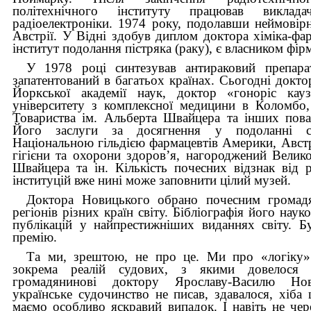
політехнічного інституту працював виклада
радіоелектроніки. 1974 року, подолавши неймовірн
Австрії. У Відні здобув диплом доктора хіміка-фа
інститут подолання пістряка (раку), є власником ф
У 1978 році синтезував антираковий препара
запатентований в багатьох країнах. Сьогодні докт
Йоркської академії наук, доктор «гоноріс кау
університету з комплексної медицини в Коломбо,
Товариства ім. Альберта Швайцера та інших пова
Його заслуги за досягнення у подоланні ст
Національною гільдією фармацевтів Америки, Австр
гігієни та охорони здоров’я, нагороджений Вели
Швайцера та ін. Кількість почесних відзнак від
інституцій вже нині може заповнити цілий музей.
Доктора Новицького обрано почесним громадя
регіонів різних країн світу. Бібліографія його нау
публікацій у найпрестижніших виданнях світу. Б
премію.
Та ми, зрештою, не про це. Ми про «логіку» 
зокрема реалій судових, з якими довелося п
громадянинові доктору Ярославу-Василю Но
українське судочинство не писав, здавалося, хіба
маємо особливо яскравий випадок. І навіть не чер