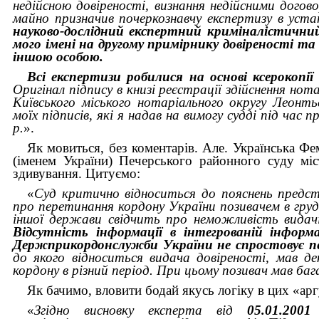
недійсною довіреності, визнання недійсними догов
майно призначив почеркознавчу експертизу в уста
науково-дослідний експертний криміналістични
мого імені на другому примірнику довіреності та
іншою особою.
Всі експертизи робилися на основі ксерокопії 
Оригінал підпису в книзі реєстрації здійснення нот
Київського міського нотаріального округу Леонть
моїх підписів, які я надав на вимогу судді під час 
p.
».
Як мовиться, без коментарів. Але. Українська Фе
(іменем України) Печерського районного суду мі
здивування. Цитуємо:
«
Суд критично відноситься до пояснень предст
про перетинання кордону України позивачем в груд
іншої держави свідчить про неможливість видачі
Відсутність інформації в інтегрованій інформ
Держприкордонслужби України не спростовує п
до якого відноситься видача довіреності, мав д
кордону в різний період. При цьому позивач мав бага
Як бачимо, вловити бодай якусь логіку в цих «арг
«
Згідно висновку експерта від
05.01.2001