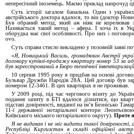
непересічний іноземець. Маємо приклад напрочуд цік
Суть історії загалом банальна. Один з украї
австрійського доктора вдалося, то він (доктор Нов
Був обраний метод, який аж ніяк не корелював з
Називається такий метод – афера. І хоча їх в Ук
оборудка має свої особливості. Про них і поговор
ovo.
Суть справи стисло викладено у позовній заяві п
«
Я, Новицький Василь, громадянин Австрії укра
договору купівлі-продажу квартиру номер 53 за а
був зареєстрований в Бюро технічної інвентаризаці
10 серпня 1995 року я придбав на основі догово
Бульвар Дружби Народів 28А. Цей договір був заре
номером 12-3461. В цих квартирах я не проживав.
У 2009 році, під час чергового візиту до Україн
подання запиту в БТІ вдалося дізнатися, що ква
підставі довіреності, виданої на ім’я Безнісько Там
11-ї державної нотаріальної контори Леонтьєв
Київського міського нотаріального округу).
Проте я
Я не видавав і не міг видати такої довіреності,
Республіці Киргизстан в складі офіційної австрі