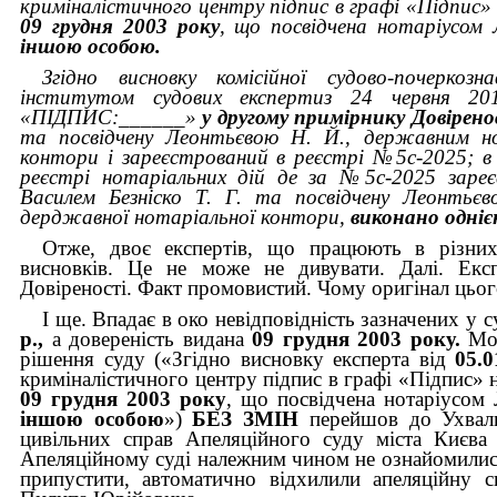
криміналістичного центру підпис в графі «Підпис»
09 грудня 2003 року
,
що посвідчена нотаріусом
іншою особою.
Згідно висновку комісійної судово-почеркозн
інститутом судових експертиз 24 червня 201
«ПІДПИС:______»
у другому примірнику Довірен
та посвідчену Леонтьєвою Н. Й., державним но
контори і зареєстрований в реєстрі №5с-2025; в
реєстрі нотаріальних дій де за №5с-2025 зареєс
Василем Безніско Т. Г. та посвідчену Леонтьє
дерджавної нотаріальної контори,
виконано одні
Отже, двоє експертів, що працюють в різних
висновків. Це не може не дивувати. Далі. Екс
Довіреності. Факт промовистий. Чому оригінал цьог
І ще. Впадає в око невідповідність зазначених у
р.,
а довереність видана
09 грудня 2003 року.
Мо
рішення суду («Згідно висновку експерта від
05.0
криміналістичного центру підпис в графі «Підпис» 
09 грудня 2003 року
,
що посвідчена нотаріусом
іншою особою
»)
БЕЗ ЗМІН
перейшов до Ухвали
цивільних справ Апеляційного суду міста Києва
Апеляційному суді належним чином не ознайомились
припустити, автоматично відхилили апеляційну с