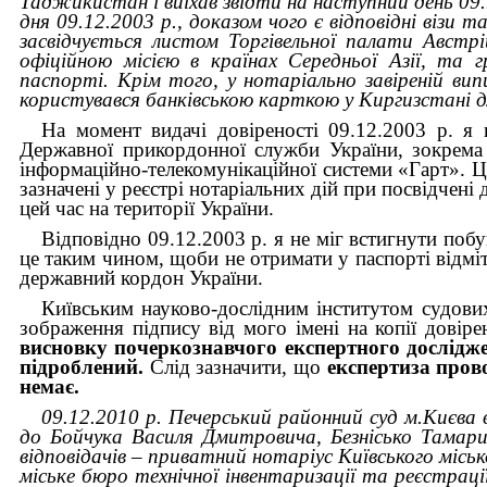
Таджикистан і виїхав звідти на наступний день 09.
дня 09.12.2003 р., доказом чого є відповідні візи
засвідчується листом Торгівельної палати Австрій
офіційною місією в країнах Середньої Азії, та г
паспорті. Крім того, у нотаріально завіреній випи
користувався банківською карткою у Киргизстані 
На момент видачі довіреності 09.12.2003 р. я 
Державної прикордонної служби України, зокрема 
інформаційно-телекомунікаційної системи «Гарт». Ц
зазначені у реєстрі нотаріальних дій при посвідчені 
цей час на території України.
Відповідно 09.12.2003 р. я не міг встигнути поб
це таким чином, щоби не отримати у паспорті відмі
державний кордон України.
Київським науково-дослідним інститутом судови
зображення підпису від мого імені на копії довіре
висновку почеркознавчого експертного дослідженн
підроблений.
Слід зазначити, що
експертиза прово
немає.
09.12.2010 р. Печерський районний суд м.Києва 
до Бойчука Василя Дмитровича, Безнісько Тамари
відповідачів – приватний нотаріус Київського місь
міське бюро технічної інвентаризації та реєстраці