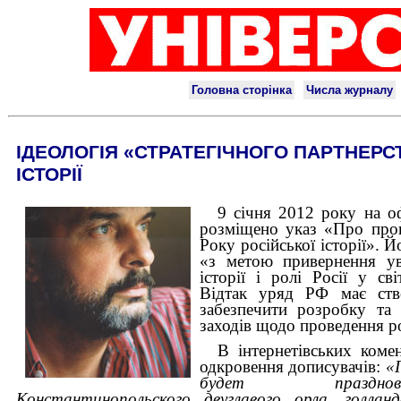
ІДЕОЛОГІЯ «СТРАТЕГІЧНОГО ПАРТНЕРСТ
ІСТОРІЇ
9 січня 2012 року на о
розміщено указ «Про пров
Року російської історії». 
«з метою привернення ува
історії і ролі Росії у св
Відтак уряд РФ має ство
забезпечити розробку та
заходів щодо проведення рок
В інтернетівських комен
одкровення дописувачів:
«
будет празднов
Константинопольского двуглавого орла, голланд