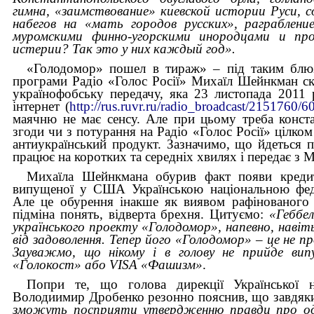
гимна, «заимствование» киевской истории Руси, 
набегов на «мать городов русских», раграблени
муромскими финно-угорскими инородцами и про
истерии? Так это у них каждый год».
«Голодомор» пошел в тираж» – під таким блю
програми Радіо «Голос Росії» Михаїл Шейнкман с
українофобську передачу, яка 23 листопада 2011 
інтернет (
http://rus.ruvr.ru/radio_broadcast/2151760/
маячню не має сенсу. Але при цьому треба конста
згоди чи з потурання на Радіо «Голос Росії» цілком
антиукраїнський продукт. Зазначимо, що йдеться п
працює на коротких та середніх хвилях і передає з
Михаїла Шейнкмана обурив факт появи креди
випущеної у США Українською національною фед
Але це обурення інакше як виявом рафінованого 
підміна понять, відверта брехня. Цитуємо:
«Геббел
українського проекту «Голодомор», напевно, навіть
від задоволення. Тепер його «Голодомор» – це не п
Зауважмо, що нікому і в голову не прийде ви
«
Голокост
»
або VISA
«
Фашизм
»
.
Попри те, що голова дирекції Української н
Володиимир Дробенко резонно пояснив, що завдяки
зможуть посприяти утвердженню правди про оди