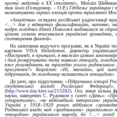
проти людства в ХХ столітті»,
Михаїл Шейнкма
так його
(Голодомор. – О.Р.)
Геббельс українцям і п
налаштувати гарних хлопців проти триклятої Москви
«Аналітика» оглядача російської радіостанції вр
<…> Але у відвертих фальсифікаціях, напевно, на
кадри голодних дітей Поволжя видавалися за страшну 
цілими селами вписувалися українські громадяни,
спотворення фактів».
На запитання ведучого програми, як в Україні по
карткою VISA Holodomor, директор української
«Насправді, в принципі, я вважаю цілком закономі
і далі розкручувати тему навколо геноциду, голодом
вже розглядають як трагедію усього радянського
присутнім?»
Корнілов:
«Ні, звичайно, цей шл
підручників, де голодомор називається геноцидом».
До речі, про підручники.
«Підручники історії Ро
студентської молоді Російської Федерації»
,
(
http://www.day.kiev.ua/215282
). Ось лише кілька ф
науки, наведених С. Рудюком у газеті «День»:
«Про
сепаратизму», «не відповідало інтересам» украї
Україні у 1918–1920 роках відбулася «громадя
Радянської влади над «зрадниками» українського
геноцидом» українського народу, бо <…> голод