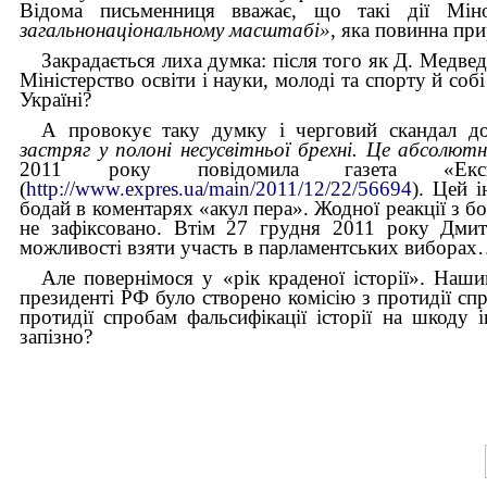
Відома письменниця вважає, що такі дії Мі
загальнонаціональному масштабі»,
яка повинна прир
Закрадається лиха думка: після того як Д. Медвед
Міністерство освіти і науки, молоді та спорту й собі
Україні?
А провокує таку думку і черговий скандал д
застряг у полонi несусвiтньої брехнi. Це абсолю
2011 року повідомила газета «Ек
(
http://www.expres.ua/main/2011/12/22/56694
). Цей 
бодай в коментарях «акул пера». Жодної реакції з б
не зафіксовано. Втім 27 грудня 2011 року Дмит
можливості взяти участь в парламентських вибора
Але повернімося у «рік краденої історії». Наш
президенті РФ було створено комісію з протидії спро
протидії спробам фальсифікації історії на шкоду 
запізно?