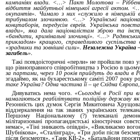
кампаніях влади. <…> Пакт Молотова – Ріббент
відбиття майбутньої німецької агресії актом. <…
окупантів». Чимало з них «служило в німецькій в
трибуналом злочинною. <…> Українські націона
концтаборів, передусім євреїв. Українська повст
влади», яка дала націоналістам зброю та інст
«бандити, кримінальні злочинці». <…> Радянський
прикладом» кращого, справедливого суспільства 
«зрадники та зовнішні сили».
Незалежна Україна –
загибель
».
Такі псевдоісторичні «перли» не пройшли повз у
що рівноправного співробітництва з Росією в цьому
за партами, через 10 років прийдуть до влади в 
згадаймо, як на бухарестському саміті 2007 року р
таке Україна? Одна частина її – це Східна Європа,
Дивуватись нема чого.
«Сьогодні в Росії при 
намагаються реабілітувати поліційну державу як
Резонність цих думок Сергія Микитовича Хрущова,
віддзеркалення на так званих українських телека
Першому Національному (?) телеканалі демонс
мілітаризовані пропагандистські кінострічки сов
немає», «Тіні зникають опівдні», «Викликаємо вогон
Шубнікова», «Сталінград», «Три доби після безсме
після безсмертя», «Танк КВ-2», «Батальйони просят