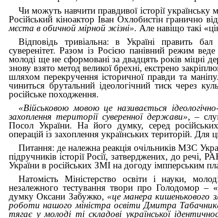
Чи можуть навчити правдивої історії українську 
Російський кіноактор Іван Охлобистін гранично ві
мєста в обичной мірной жізні».
Але навіщо такі «ці
Відповідь тривіальна: в Україні править бал
суверенітет. Разом із Росією панівний режим вед
молоді ще не сформовані за двадцять років міцні д
знову взято метод великої брехні, екстрено закріпл
шля­хом перекручення історичної правди та маніпул
чиниться брутальний ідеологічний тиск через куль
російське походження.
«Військовою мовою це називається ідеологічно
захоплення території суверенної держави»,
– слу
Посол України. На його думку, серед російських
операцій із захоплення українських територій. Для ц
Питання: де належна реакція очільників МЗС Украї
підручників історії Росії, затверджених, до речі, Р
України в російських ЗМІ на догоду імпперським пл
Натомість Міністерство освіти і науки, моло
незалежного тестування твори про Голодомор – 
думку Оксани Забужко,
«це манера кишенькового з
роботи нашого міністра освіти Дмитра Табачника)
тягає у молоді ті складові української ідентично