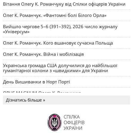
Вітання Олегу К. Романчуку від Спілки офіцерів України
Олег К. Романчук. «Фантомні болі Білого Орла»
Вийшло чергове 5–6 (391–392), 2026 число журналу
«Універсум»
Олег К. Романчук. Кого вшановує сучасна Польща
Олег К. Романчук. Війна і мобілізація
Українська громада США долучилися до найбільшої
гуманітарної колони з «швидкими» для України
День Вишиванки в Норт Порті
OPUS MAGNUM Олега К. Романчука
Дізнатись більше »