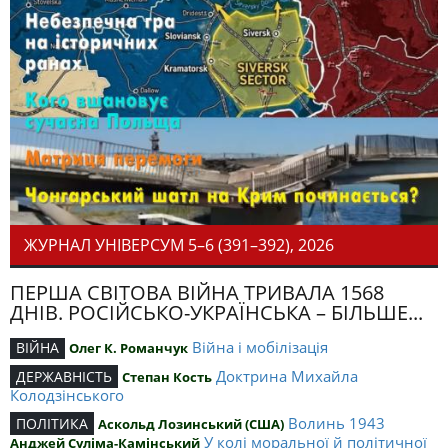
ЖУРНАЛ УНІВЕРСУМ 5–6 (391–392), 2026
ПЕРША СВІТОВА ВІЙНА ТРИВАЛА 1568
ДНІВ. РОСІЙСЬКО-УКРАЇНСЬКА – БІЛЬШЕ...
Війна і мобілізація
ВІЙНА
Олег К. Романчук
Доктрина Михайла
ДЕРЖАВНІСТЬ
Степан Кость
Колодзінського
Волинь 1943
ПОЛІТИКА
Аскольд Лозинський (США)
У колі моральної й політичної
Анджей Суліма-Камінський