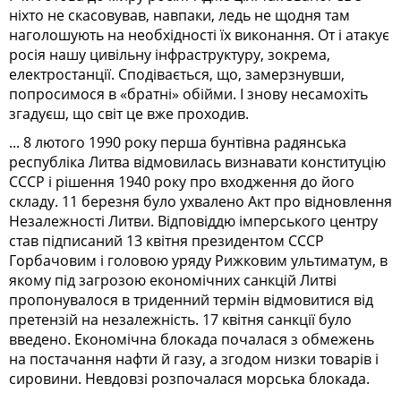
ніхто не скасовував, навпаки, ледь не щодня там
наголошують на необхідності їх виконання. От і атакує
росія нашу цивільну інфраструктуру, зокрема,
електростанції. Сподівається, що, замерзнувши,
попросимося в «братні» обійми. І знову несамохіть
згадуєш, що світ це вже проходив.
... 8 лютого 1990 року перша бунтівна радянська
республіка Литва відмовилась визнавати конституцію
СССР і рішення 1940 року про входження до його
складу. 11 березня було ухвалено Акт про відновлення
Незалежності Литви. Відповіддю імперського центру
став підписаний 13 квітня президентом СССР
Горбачовим і головою уряду Рижковим ультиматум, в
якому під загрозою економічних санкцій Литві
пропонувалося в триденний термін відмовитися від
претензій на незалежність. 17 квітня санкції було
введено. Економічна блокада почалася з обмежень
на постачання нафти й газу, а згодом низки товарів і
сировини. Невдовзі розпочалася морська блокада.