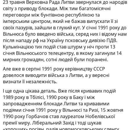
23 травня Верховна Рада Литви звернулася до народів
світу з приводу блокади. Між тим багатомісячні
переговори між бунтівною республікою та
імперським центром, який не бажав випускати її зі
своїх пазурів, зайшли в глухий кут. У січні 1991 року до
Вільнюса було введено війська, серед них і відому нам
після нападу рф на Україну псковську дивізію ПДВ.
Кульмінацією тих подій став штурм у ніч проти 13
січня Вільнюського телецентру, в якому загинули 14
мирних громадян, сотні людей були поранені.
Але вже в серпні 1991 року керівництву СССР
довелося виводити війська з Литви, а у вересні
визнати її незалежність.
І ще одна цікава деталь. Вже після кривавих подій
1989 року в Тбілісі, 1990 року в Баку і між
запровадженням блокади Литви та кривавими
подіями січня 1991 року у Вільнюсі та Ризі, 15 жовтня
1990 року Горбачов став лауреатом Нобелівської
премії миру. Ліберальний Захід і тоді шукав
«хороших» росіян, радів новомосковському сленгу