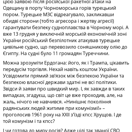
цією заявою після російської ракетної атаки на
Одещину в порту Чорноморська горів турецький
пором. Турецьке МЗС відреагувало, закликавши
обидві сторони (тобто агресора і жертву агресії)
гарантувати безпеку судноплавства в Чорному морі. А
вже 13 грудня у виключній морській економічній зоні
України російський безпілотник атакував турецьке
цивільне судно, що перевозило соняшникову олію до
Єгипту. На судні було 11 громадян Туреччини.
Можна зрозуміти Ердогана: його, як і Трампа, цікавить
передусім торгівля. Нехай навіть коштом України.
Усвідомити прямий зв’язок між безпекою України та
безпекою власної держави здатні не всі політики.
Звідси й заяви про швидкий мир. І, як завжди в таких
випадках, згадуєш, що світ це вже проходив, але, на
жаль, нічого не навчився. «Нинішнє покоління
радянських людей житиме при комунізмі!» –
проголосив 1961 року на ХХІІ з’їзді кпсс Хрущов. І де
той комунізм і та кпсс?
І чи готова до миру росія? Адже цілі так званої СВО