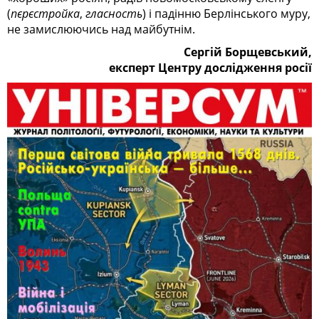
(
пєрєстройка
,
гласность
) і падінню Берлінського муру,
не замислюючись над майбутнім.
Сергій Борщевський,
експерт Центру дослідження росії