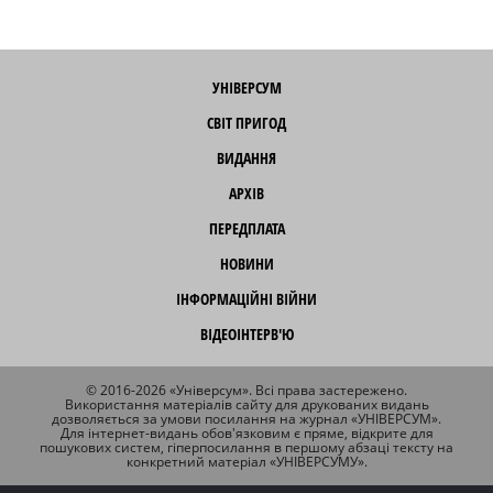
УНІВЕРСУМ
СВІТ ПРИГОД
ВИДАННЯ
АРХІВ
ПЕРЕДПЛАТА
НОВИНИ
ІНФОРМАЦІЙНІ ВІЙНИ
ВІДЕОІНТЕРВ'Ю
© 2016-2026 «Універсум». Всі права застережено.
Використання матеріалів сайту для друкованих видань
дозволяється за умови посилання на журнал «УНІВЕРСУМ».
Для інтернет-видань обов'язковим є пряме, відкрите для
пошукових систем, гіперпосилання в першому абзаці тексту на
конкретний матеріал «УНІВЕРСУМУ».