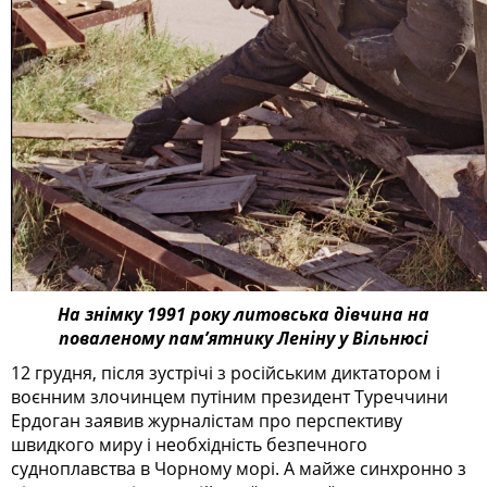
На знімку 1991 року литовська дівчина на
поваленому пам’ятнику Леніну у Вільнюсі
12 грудня, після зустрічі з російським диктатором і
воєнним злочинцем путіним президент Туреччини
Ердоган заявив журналістам про перспективу
швидкого миру і необхідність безпечного
судноплавства в Чорному морі. А майже синхронно з