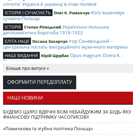
сліпоти: Україна й українці в очах поляків
Кого вшановує
ІСТОРІЯ І СУЧАСНІСТЬ
Олег К. Романчук
сучасна Польща
Українсько-польська
ІСТОРІЯ
Степан Ріпецький
дипломатична боротьба 1918-1923
Ігор Соневицький –
ЕЛІТА НАЦІЇ
Оксана Захарчук
центральна постать еміграційного музичного материка
Opus magnum Олега К.
НАШІ ВИДАННЯ
Юрій Щербак
Романчука
Більше про випуск »
Аналітичний центр Олега К.
РЕЦЕНЗІЇ
Петро Іванишин
Романчука
ОФОРМИТИ ПЕРЕДОПЛАТУ
Журавель і синиця
СЛОВО РЕДАКЦІЙНЕ
Олег К. Романчук
як уособлення української політстратегії й тактики
НАШІ НОВИНИ
БУДЕМО ЩИРО ВДЯЧНІ ВСІМ НЕБАЙДУЖИМ ЗА БУДЬ-ЯКУ
ФІНАНСОВУ ПІДТРИМКУ ЧАСОПИСОВІ!
«Помилкова та згубна політика Польщі»