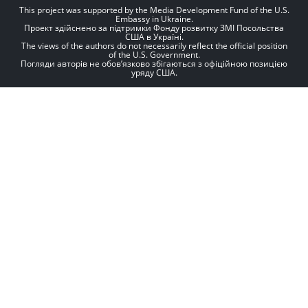
This project was supported by the Media Development Fund of the U.S.
Embassy in Ukraine.
Проект здійснено за підтримки Фонду розвитку ЗМІ Посольства
США в Україні.
The views of the authors do not necessarily reflect the official position
of the U.S. Government.
Погляди авторів не обов’язково збігаються з офіційною позицією
уряду США.