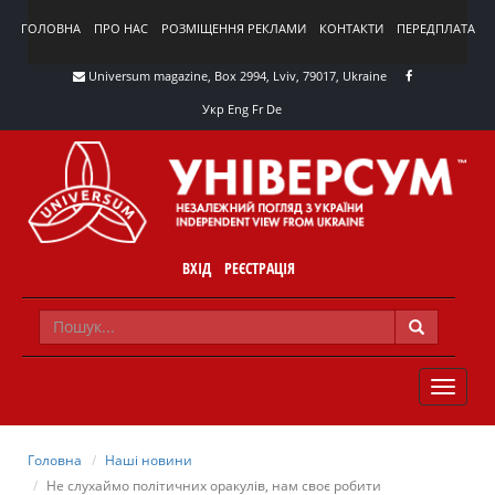
ГОЛОВНА
ПРО НАС
РОЗМІЩЕННЯ РЕКЛАМИ
КОНТАКТИ
ПЕРЕДПЛАТА
Universum magazine, Box 2994, Lviv, 79017, Ukraine
Укр
Eng
Fr
De
ВХІД
РЕЄСТРАЦІЯ
TOGGLE
NAVIG
Головна
Наші новини
Не слухаймо політичних оракулів, нам своє робити