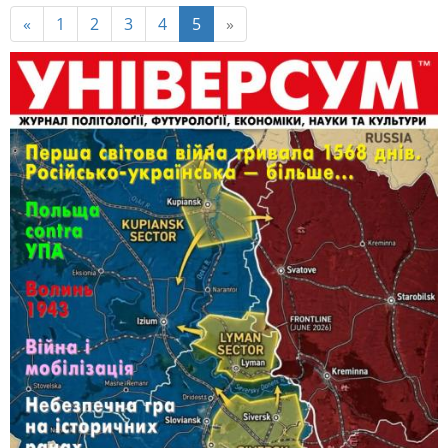
«
1
2
3
4
5
»