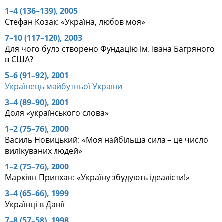
1–4 (136–139), 2005
Стефан Козак: «Україна, любов моя»
7–10 (117–120), 2003
Для чого було створено Фундацію ім. Івана Багряного
в США?
5–6 (91–92), 2001
Українець майбутньої України
3–4 (89–90), 2001
Доля «українського слова»
1–2 (75–76), 2000
Василь Новицький: «Моя найбільша сила – це число
вилікуваних людей»
1–2 (75–76), 2000
Маркіян Припхан: «Україну збудують ідеалісти!»
3–4 (65–66), 1999
Українці в Данії
7–8 (57–58), 1998