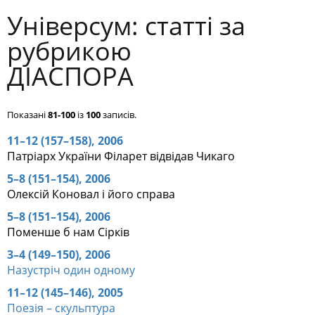
Універсум: cтатті за
рубрикою
ДІАСПОРА
Показані
81-100
із
100
записів.
11–12 (157–158), 2006
Патріарх України Філарет відвідав Чикаго
5–8 (151–154), 2006
Олексій Коновал і його справа
5–8 (151–154), 2006
Поменше б нам Сірків
3–4 (149–150), 2006
Назустріч один одному
11–12 (145–146), 2005
Поезія – скульптура