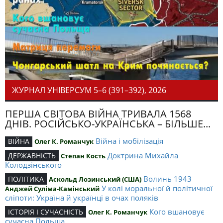
ЖУРНАЛ УНІВЕРСУМ 5–6 (391–392), 2026
ПЕРША СВІТОВА ВІЙНА ТРИВАЛА 1568
ДНІВ. РОСІЙСЬКО-УКРАЇНСЬКА – БІЛЬШЕ...
Війна і мобілізація
ВІЙНА
Олег К. Романчук
Доктрина Михайла
ДЕРЖАВНІСТЬ
Степан Кость
Колодзінського
Волинь 1943
ПОЛІТИКА
Аскольд Лозинський (США)
У колі моральної й політичної
Анджей Суліма-Камінський
сліпоти: Україна й українці в очах поляків
Кого вшановує
ІСТОРІЯ І СУЧАСНІСТЬ
Олег К. Романчук
сучасна Польща