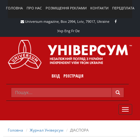
ГОЛОВНА
ПРО НАС
РОЗМІЩЕННЯ РЕКЛАМИ
КОНТАКТИ
ПЕРЕДПЛАТА
Universum magazine, Box 2994, Lviv, 79017, Ukraine
Укр
Eng
Fr
De
ВХІД
РЕЄСТРАЦІЯ
TOGGLE
NAVIG
Головна
Журнал Універсум
ДІАСПОРА