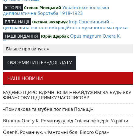
Українсько-польська
ІСТОРІЯ
Степан Ріпецький
дипломатична боротьба 1918-1923
Ігор Соневицький –
ЕЛІТА НАЦІЇ
Оксана Захарчук
центральна постать еміграційного музичного материка
Opus magnum Олега К.
НАШІ ВИДАННЯ
Юрій Щербак
Романчука
Більше про випуск »
Аналітичний центр Олега К.
РЕЦЕНЗІЇ
Петро Іванишин
Романчука
ОФОРМИТИ ПЕРЕДОПЛАТУ
Журавель і синиця
СЛОВО РЕДАКЦІЙНЕ
Олег К. Романчук
як уособлення української політстратегії й тактики
НАШІ НОВИНИ
БУДЕМО ЩИРО ВДЯЧНІ ВСІМ НЕБАЙДУЖИМ ЗА БУДЬ-ЯКУ
ФІНАНСОВУ ПІДТРИМКУ ЧАСОПИСОВІ!
«Помилкова та згубна політика Польщі»
Вітання Олегу К. Романчуку від Спілки офіцерів України
Олег К. Романчук. «Фантомні болі Білого Орла»