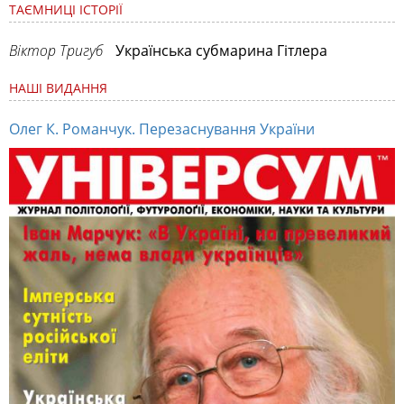
ТАЄМНИЦІ ІСТОРІЇ
Віктор Тригуб
Українська субмарина Гітлера
НАШІ ВИДАННЯ
Олег К. Романчук. Перезаснування України