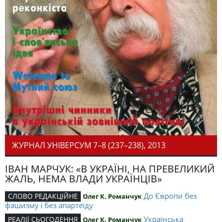
ЖУРНАЛ УНІВЕРСУМ 7–8 (237–238), 2013
ІВАН МАРЧУК: «В УКРАЇНІ, НА ПРЕВЕЛИКИЙ
ЖАЛЬ, НЕМА ВЛАДИ УКРАЇНЦІВ»
До Європи без
СЛОВО РЕДАКЦІЙНЕ
Олег К. Романчук
фашизму і без апартеїду
Українська
РЕАЛІЇ СЬОГОДЕННЯ
Олег К. Романчук