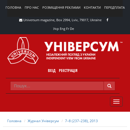
ГОЛОВНА
ПРО НАС
РОЗМІЩЕННЯ РЕКЛАМИ
КОНТАКТИ
ПЕРЕДПЛАТА
Universum magazine, Box 2994, Lviv, 79017, Ukraine
Укр
Eng
Fr
De
ВХІД
РЕЄСТРАЦІЯ
TOGGLE
NAVIG
Головна
Журнал Універсум
7–8 (237–238), 2013