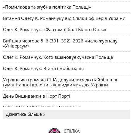
«Помилкова та згубна політика Польщі»
Вітання Олегу К. Романчуку від Спілки офіцерів України
Олег К. Романчук. «Фантомні болі Білого Орла»
Вийшло чергове 5–6 (391–392), 2026 число журналу
«Універсум»
Олег К. Романчук. Кого вшановує сучасна Польща
Олег К. Романчук. Війна і мобілізація
Українська громада США долучилися до найбільшої
гуманітарної колони з «швидкими» для України
День Вишиванки в Норт Порті
OPUS MAGNUM Олега К. Романчука
Дізнатись більше »