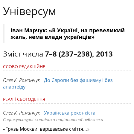
Універсум
Іван Марчук: «В Україні, на превеликий
жаль, нема влади українців»
Зміст числа
7–8 (237–238), 2013
СЛОВО РЕДАКЦІЙНЕ
Олег К. Романчук
До Європи без фашизму і без
апартеїду
РЕАЛІЇ СЬОГОДЕННЯ
Олег К. Романчук
Українська реконкіста
Соціокультурні складники національної небезпеки
«Грязь Москви, варшавське сміття…»