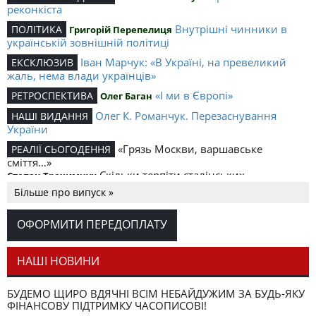
реконкіста
Внутрішні чинники в
ПОЛІТИКА
Григорій Перепелиця
українській зовнішній політиці
Іван Марчук: «В Україні, на превеликий
ЕКСКЛЮЗИВ
жаль, нема влади українців»
«І ми в Європі»
РЕТРОСПЕКТИВА
Олег Баган
Олег К. Романчук. Перезаснування
НАШІ ВИДАННЯ
України
«Грязь Москви, варшавське
РЕАЛІЇ СЬОГОДЕННЯ
сміття…»
Скільки терпіти сталінських
Степан Трохимчук
смертоносців?
Більше про випуск »
Борис Соколов: «Збереження культу
RUSSIAN WORLD
Сталіна пов’язане з тим, що російська еліта залишилась
ОФОРМИТИ ПЕРЕДОПЛАТУ
імперською за своєю сутністю»
Welcome to Мутний союз
НАШІ НОВИНИ
БУДЕМО ЩИРО ВДЯЧНІ ВСІМ НЕБАЙДУЖИМ ЗА БУДЬ-ЯКУ
ФІНАНСОВУ ПІДТРИМКУ ЧАСОПИСОВІ!