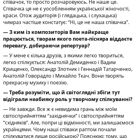
співачок, то просто розчаровуюсь. Не наше це.
Співачка ця не є уособленням української жіночості,
краси. Отож аудиторія (і глядацька, і слухацька)
чимраз частіше констатує: “Ні, це не наша співачка”.
— З ким із композиторів Вам найкраще
працюється, творам якого поета-пісняра віддаєте
перевагу, добираючи репертуар?
— У мене є кілька друзів, з якими легко твориться,
легко спілкується: Анатолій Демиденко і Вадим
Крищенко, Олександр Злотник і Геннадій Татарченко,
Анатолій Говорадло і Михайло Ткач. Вони творять
прекрасну музику і поезію.
— Треба розуміти, що й світоглядні збіги тут
відіграли неабияку роль у творчому спілкуванні?
— Не завжди. Все ж є невидима грань між моїм
світосприйняттям “західнячки” і світосприйняттям
“східняків”. Але, попри ці відмінності, ми залишаємося
українцями. Чому наші співаки раптом почали
спілкуватися лише російською? Пояснюю: тому, що