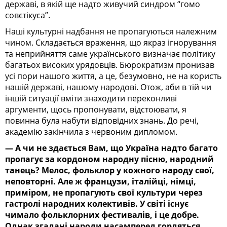
державі, в якій ще надто живучий синдром “гомо
совєтікуса”.
Наші культурні надбання не пропагуються належним
чином. Складається враження, що якраз ігнорування
та неприйняття саме українського визначає політику
багатьох високих урядовців. Бюрократизм пронизав
усі пори нашого життя, а це, безумовно, не на користь
нашій державі, нашому народові. Отож, аби в тій чи
іншій ситуації вміти знаходити переконливі
аргументи, щось пропонувати, відстоювати, я
повинна була набути відповідних знань. До речі,
академію закінчила з червоним дипломом.
— А чи не здається Вам, що Україна надто багато
пропагує за кордоном народну пісню, народний
танець? Мелос, фольклор у кожного народу свої,
неповторні. Але ж французи, італійці, німці,
приміром, не пропагують свої культури через
гастролі народних колективів. У світі існує
чимало фольклорних фестивалів, і це добре.
Однак згадані народи насамперед гордяться