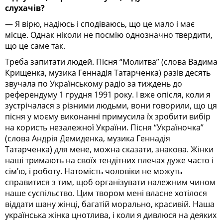
слухачів?
— Я вірю, надіюсь і сподіваюсь, що це мало і має
місце. Однак ніколи не посмію однозначно твердити,
що це саме так.
Треба запитати людей. Пісня “Молитва” (слова Вадима
Крищенка, музика Геннадія Татарченка) разів десять
звучала по Українському радіо за тиждень до
референдуму 1 грудня 1991 року. І вже опісля, коли я
зустрічалася з різними людьми, вони говорили, що ця
пісня у моєму виконанні примусила їх зробити вибір
на користь незалежної України. Пісня “Україночка”
(слова Андрія Демиденка, музика Геннадія
Татарченка) для мене, можна сказати, знакова. Жінки
наші тримають на своїх тендітних плечах дуже часто і
сім’ю, і роботу. Натомість чоловіки не можуть
справитися з тим, щоб організувати належним чином
наше суспільство. Цим твором мені власне хотілося
віддати шану жінці, багатій морально, красивій. Наша
українська жінка цнотлива, і коли я дивлюся на деяких