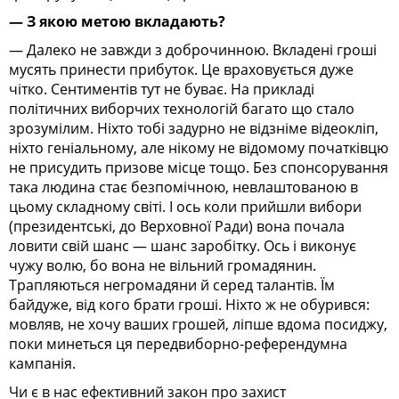
— З якою метою вкладають?
— Далеко не завжди з доброчинною. Вкладені гроші
мусять принести прибуток. Це враховується дуже
чітко. Сентиментів тут не буває. На прикладі
політичних виборчих технологій багато що стало
зрозумілим. Ніхто тобі задурно не відзніме відеокліп,
ніхто геніальному, але нікому не відомому початківцю
не присудить призове місце тощо. Без спонсорування
така людина стає безпомічною, невлаштованою в
цьому складному світі. І ось коли прийшли вибори
(президентські, до Верховної Ради) вона почала
ловити свій шанс — шанс заробітку. Ось і виконує
чужу волю, бо вона не вільний громадянин.
Трапляються негромадяни й серед талантів. Їм
байдуже, від кого брати гроші. Ніхто ж не обурився:
мовляв, не хочу ваших грошей, ліпше вдома посиджу,
поки минеться ця передвиборно-референдумна
кампанія.
Чи є в нас ефективний закон про захист