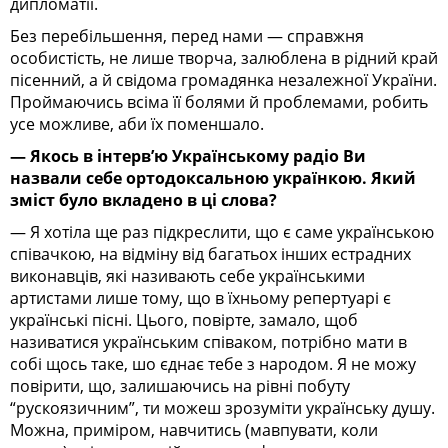
дипломатії.
Без перебільшення, перед нами — справжня
особистість, не лише творча, залюблена в рідний край
пісенний, а й свідома громадянка незалежної України.
Проймаючись всіма її болями й проблемами, робить
усе можливе, аби їх поменшало.
— Якось в інтерв’ю Українському радіо Ви
назвали себе ортодоксальною українкою. Який
зміст було вкладено в ці слова?
— Я хотіла ще раз підкреслити, що є саме українською
співачкою, на відміну від багатьох інших естрадних
виконавців, які називають себе українськими
артистами лише тому, що в їхньому репертуарі є
українські пісні. Цього, повірте, замало, щоб
називатися українським співаком, потрібно мати в
собі щось таке, шо єднає тебе з народом. Я не можу
повірити, що, залишаючись на рівні побуту
“рускоязичним”, ти можеш зрозуміти українську душу.
Можна, приміром, навчитись (мавпувати, коли