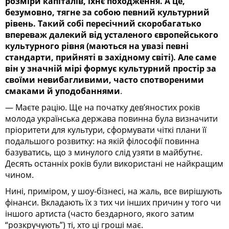
розміри капіталів, їхнє походження. А це,
безумовно, тягне за собою певний культурний
рівень. Такий собі пересічний скоробагатько
впереваж далекий від усталеного європейського
культурного рівня (маються на увазі певні
стандарти, прийняті в західному світі). Але саме
він у значній мірі формує культурний простір за
своїми невибагливими, часто спотвореними
смаками й уподобаннями
.
— Маєте рацію. Ще на початку дев’яностих років
молода українська держава повинна була визначити
пріоритети для культури, сформувати чіткі плани її
подальшого розвитку: на якій філософії повинна
базуватись, що з минулого слід узяти в майбутнє.
Десять останніх років були використані не найкращим
чином.
Нині, приміром, у шоу-бізнесі, на жаль, все вирішують
фінанси. Вкладають їх з тих чи інших причин у того чи
іншого артиста (часто бездарного, якого затим
“розкручують”) ті, хто ці гроші має.