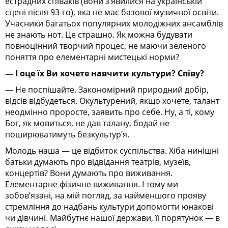
естрадних співаків (вони з’явилися на українській
сцені після 93-го), яка не має базової музичної освіти.
Учасники багатьох популярних молодіжних ансамблів
не знають нот. Це страшно. Як можна будувати
повноцінний творчий процес, не маючи зеленого
поняття про елементарні мистецькі норми?
— І оце їх Ви хочете навчити культури? Співу?
— Не поспішайте. Закономірний природний добір,
відсів відбудеться. Окультурений, якщо хочете, талант
неодмінно проросте, заявить про себе. Ну, а ті, кому
Бог, як мовиться, не дав талану, бодай не
поширюватимуть безкультур’я.
Молодь наша — це відбиток суспільства. Хіба нинішні
батьки думають про відвідання театрів, музеїв,
концертів? Вони думають про виживання.
Елементарне фізичне виживання. І тому ми
зобов’язані, на мій погляд, за найменшого прояву
стремління до надбань культури допомогти юнакові
чи дівчині. Майбутнє нашої держави, її порятунок — в