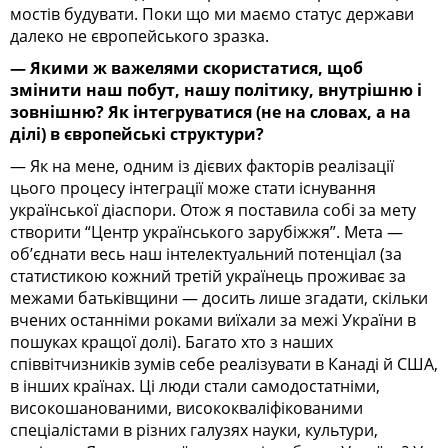
мостів будувати. Поки що ми маємо статус держави
далеко не європейського зразка.
— Якими ж важелями скористатися, щоб
змінити наш побут, нашу політику, внутрішню і
зовнішню? Як інтегруватися (не на словах, а на
ділі) в європейські структури?
— Як на мене, одним із дієвих факторів реалізації
цього процесу інтеграції може стати існування
української діаспори. Отож я поставила собі за мету
створити “Центр українського зарубіжжя”. Мета —
об’єднати весь наш інтелектуальний потенціал (за
статистикою кожний третій українець проживає за
межами батьківщини — досить лише згадати, скільки
вчених останніми роками виїхали за межі України в
пошуках кращої долі). Багато хто з наших
співвітчизників зумів себе реалізувати в Канаді й США,
в інших країнах. Ці люди стали самодостатніми,
високошанованими, висококваліфікованими
спеціалістами в різних галузях науки, культури,