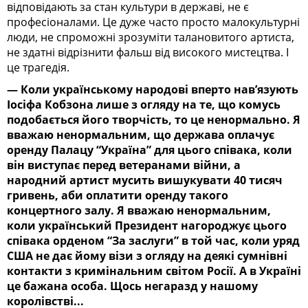
відповідають за стан культури в державі, не є
професіоналами. Це дуже часто просто малокультурні
люди, не спроможні зрозуміти талановитого артиста,
не здатні відрізнити фальш від високого мистецтва. І
це трагедія.
— Коли українському народові вперто нав’язують
Іосіфа Кобзона лише з огляду на те, що комусь
подобається його творчість, то це ненормально. Я
вважаю ненормальним, що держава оплачує
оренду Палацу “Україна” для цього співака, коли
він виступає перед ветеранами війни, а
народний артист мусить вишукувати 40 тисяч
гривень, аби оплатити оренду такого
концертного залу. Я вважаю ненормальним,
коли український Президент нагороджує цього
співака орденом “За заслуги” в той час, коли уряд
США не дає йому візи з огляду на деякі сумнівні
контакти з кримінальним світом Росії. А в Україні
це бажана особа. Щось негаразд у нашому
королівстві...