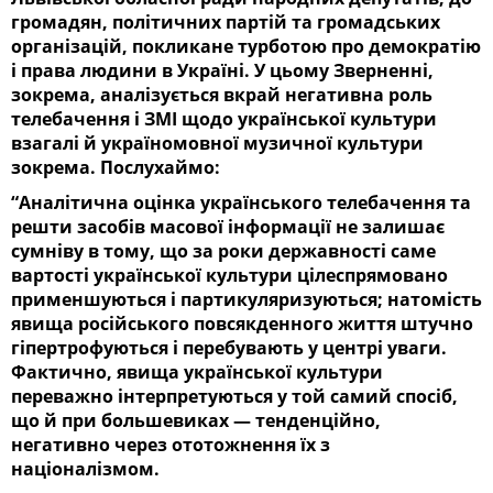
громадян, політичних партій та громадських
організацій, покликане турботою про демократію
і права людини в Україні. У цьому Зверненні,
зокрема, аналізується вкрай негативна роль
телебачення і ЗМІ щодо української культури
взагалі й україномовної музичної культури
зокрема. Послухаймо:
“Аналітична оцінка українського телебачення та
решти засобів масової інформації не залишає
сумніву в тому, що за роки державності саме
вартості української культури цілеспрямовано
применшуються і партикуляризуються; натомість
явища російського повсякденного життя штучно
гіпертрофуються і перебувають у центрі уваги.
Фактично, явища української культури
переважно інтерпретуються у той самий спосіб,
що й при большевиках — тенденційно,
негативно через ототожнення їх з
націоналізмом.