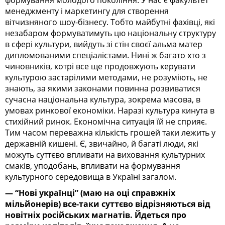
менеджменту і маркетингу для створення
вітчизняного шоу-бізнесу. Тобто майбутні фахівці, які
незабаром формуватимуть цю національну структуру
в сфері культури, вийдуть зі стін своєї альма матер
дипломованими спеціалістами. Нині ж багато хто з
чиновників, котрі все ще продовжують керувати
культурою застарілими методами, не розуміють, не
знають, за якими законами повинна розвиватися
сучасна національна культура, зокрема масова, в
умовах ринкової економіки. Наразі культура кинута в
стихійний ринок. Економічна ситуація їй не сприяє.
Тим часом переважна кількість грошей таки лежить у
державній кишені. Є, звичайно, й багаті люди, які
можуть суттєво впливати на виховання культурних
смаків, уподобань, впливати на формування
культурного середовища в Україні загалом.
— “Нові українці” (маю на оці справжніх
мільйонерів) все-таки суттєво відрізняються від
новітніх російських магнатів. Йдеться про