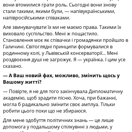
вони втомилися грати роль. Сьогодні вони знову
стали такими, якими були, — напівукраїнськими,
напівросійськими співаками.
Але звинувачувати їх ми не маємо права. Такими їх
виховало суспільство. Мені ж пощастило.
Становлення моє як співачки і громадянки пройшло в
Галичині. Світоглядні принципи формувалися в
родинному колі, у Львівській консерваторії... Мені
роздвоєння душі не загрожує. Я — українка. І цим усе
сказано.
— А Ваш новий фах, можливо, змінить щось у
Вашому житті?
— Повірте, я не для того закінчувала Дипломатичну
академію, щоб зрадити пісню. Хоча, при бажанні,
могла б радикально змінити своє амплуа. Тільки
робити цього поки що не збираюся.
Для мене здобуття політичних знань — це лише
допомога у подальшому спілкувнні з людьми, у