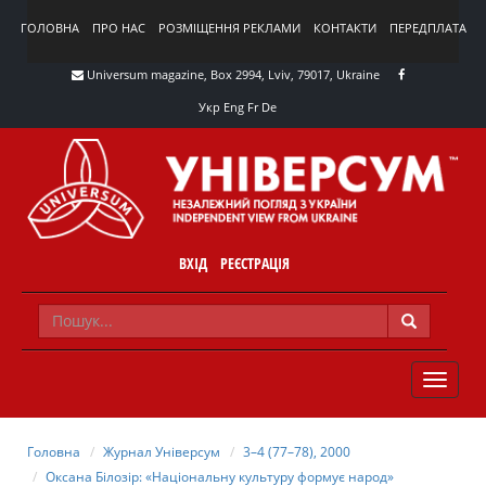
ГОЛОВНА
ПРО НАС
РОЗМІЩЕННЯ РЕКЛАМИ
КОНТАКТИ
ПЕРЕДПЛАТА
Universum magazine, Box 2994, Lviv, 79017, Ukraine
Укр
Eng
Fr
De
ВХІД
РЕЄСТРАЦІЯ
TOGGLE
NAVIG
Головна
Журнал Універсум
3–4 (77–78), 2000
Оксана Білозір: «Національну культуру формує народ»