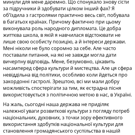
минули для мене даремно. Що спонукало знову сісти
за підручники й здобувати цілком інший фах? Я
об’їздила з гастролями практично весь світ, побувала
в багатьох країнах. Причому фактично при цьому
виконувала роль народного дипломата. Це добра
життєва школа, в якій я навчилася відстоювати не
лише свою особисту позицію, а й інтереси держави.
Мені ніколи не було соромно за себе. Але часто
поставали питання, на які не завжди могла дати
вичерпну відповідь. Мене, безумовно, цікавить
насамперед сфера культури й мистецтва. Але ця сфера
невіддільна від політики, особливо коли йдеться про
закордонні гастролі. Зрештою, всі ми мали добру
можливість спостерігати за тим, як естрадна пісня
використовується з політичною метою в нас, в Україні.
На жаль, сьогодні наша держава не приділяє
належної уваги розвиткові культури з погляду потреб
національних, духовних, з точки зору ефективного
використання здобутків національної культури для
становлення громадянського суспільства в нашій