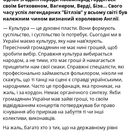
своїм Бетховеном, Вагнером, Верді, Бізе... Свого
часу успіх легендарних “Бітлзів” у всьому світі був
належним чином визнаний королевою Англії
.
— Культура — це духовні пласти. Вони формують
суспільство, і суспільство їх потребує. Сьогодні ми в
Україні маємо культуру, яку нам нав’язують.
Пересічний громадянин не має нині грошей, щоб
зробити вибір. Справжня культура вибирається
народом, а не тими, хто має гроші й намагається
прищепити нам свої смаки. Справжні спеціалісти, які
професіонально займаються фольклором, ніколи не
скажуть, що ті танці на сцені є справді українськими,
народними. Часто це профанація, яка проникає, на
жаль, і за кордон. Немає органічного синтезу. Якби
громадянин України мав зайві гроші, то своїм
відвідуванням концертів потверджував би право
існування або прирікав на забуття ті чи інші
колективи, виконавців.
На жаль, багато хто з тих, що на державному рівні