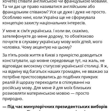
хочете) співати англійською чи французькою мовами.
Та чи дає це право називатися англійським або
французьким співаком? Усе це дуже і дуже не просто.
Особливо нині, коли Україна ще не сформувала
концепцію захисту національних інтересів.
У мене ж сім’я українська. І коли ви, скажімо,
зателефонуєте до мене додому, то обов’язково
почуєте в слухавку українську мову моїх дітей, мого
чоловіка. Чому акцентую на цьому?
За п’ять років життя в Києві з прикрістю доводиться
констатувати, що мовне середовище тут, на жаль, не
відповiдає високому статусові української столиці. Я ж,
на відміну від багатьох наших громадян, не вважаю за
потрібне пристосовуватись до подібних прикрих
реалій й щоразу переходити в спілкуванні на
російську мову. Для мене й для моїх близьких
розмовляти материнською мовою — просто
природно.
— Під час минулорічних президентських виборів