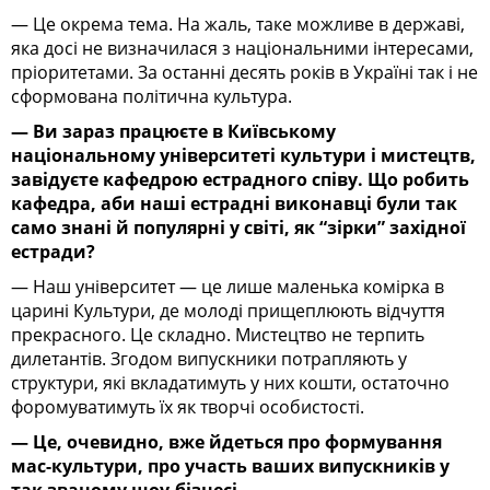
— Це окрема тема. На жаль, таке можливе в державі,
яка досі не визначилася з національними інтересами,
пріоритетами. За останні десять років в Україні так і не
сформована політична культура.
— Ви зараз працюєте в Київському
національному університеті культури і мистецтв,
завідуєте кафедрою естрадного співу. Що робить
кафедра, аби наші естрадні виконавці були так
само знані й популярні у світі, як “зірки” західної
естради?
— Наш університет — це лише маленька комірка в
царині Культури, де молоді прищеплюють відчуття
прекрасного. Це складно. Мистецтво не терпить
дилетантів. Згодом випускники потрапляють у
структури, які вкладатимуть у них кошти, остаточно
форомуватимуть їх як творчі особистості.
— Це, очевидно, вже йдеться про формування
мас-культури, про участь ваших випускників у
так званому шоу-бізнесі
.