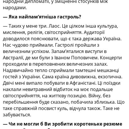
народній дипломатії, у зміцненні стосунків між
народами.
— Яка найпам’ятніша гастроль?
— Таких у мене три. Лаос. Це цілком інша культура,
мислення, релігія, світосприйняття. Аудиторії
доводилося пояснювати, що є така держава Україна.
Нас чудово приймали. Гастролі пройшли з
величезним успіхом. Запам’яталися виступи в
Австралії, де ми були з Іваном Поповичем. Концерти
проходили в переповнених величезних залах.
Надзвичайно тепло сприймали тамтешні мешканці
гостей з України. Сама країна дивовижна, екзотична.
Двічі мені випало побувати в Афганістані. Ці поїздки
наклали невитравний відбиток на моє подальше
світосприйняття, на життєву позицію. Війну, без
перебільшення буде сказано, побачила зблизька. Що
таке справжній посвист куль, відчула також. Таке не
забувається.
— Чи не могли б Ви зробити коротеньке резюме