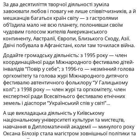
За два десятиліття творчої діяльності зуміла
завоювати любов і повагу не лише співвітчизників, а й
мешканців багатьох країн світу — з гастролями
об’їздила мало не всю планету, полонивши своїм
чудовим голосом жителів Американського
континенту, Австралії, Європи, Близького Сходу, Азії.
Двічі побувала в Афганістані, коли там точилася війна.
Додайте громадську діяльність: з 1995 року — член
координаційної ради Міжнародного фестивалю дітей-
інвалідів “Повір у себе”; з 1996-го — незмінний голова
оргкомітету та голова журі Міжнародного дитячого
фестивалю автентичного фольклору “У Галицькому
колі”; з 1998 року — член журі та оргкомітету, член
експертної ради Всесвітнього фестивалю етнічних
земель і діаспори “Український спів у світі”...
А ще викладацька діяльність у Київському
національному університеті культури та мистецтв,
навчання в Дипломатичній академії — минулого року
Оксана Білозір стала магістром зовнішньої політики та