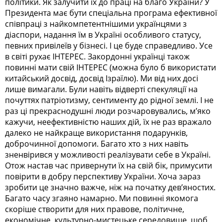
політики. Як залучити їх до праці на благо України? У
Президента має бути спеціальна програма ефективної
співпраці з найкомпетентнішими українцями з
діаспори, надання їм в Україні особливого статусу,
певних привілеїв у бізнесі. І це буде справедливо. Усе
в світі рухає ІНТЕРЕС. Закордонні українці також
повинні мати свій ІНТЕРЕС (можна було б використати
китайський досвід, досвід Ізраїлю). Ми від них досі
лише вимагали. Були навіть відверті спекуляції на
почуттях патріотизму, сентименту до рідної землі. І не
раз ці прекраснодушні люди розчаровувались, м’яко
кажучи, неефективністю наших дій, їх не раз вражало
далеко не найкраще використання подарунків,
доброчинної допомоги. Багато хто з них навіть
зненвірився у можливості реалізувати себе в Україні.
Отож настав час привернути їх на свій бік, примусити
повірити в добру перспективу України. Хоча зараз
зробити це значно важче, ніж на початку дев’яностих.
Багато часу згаяно намарно. Ми повинні якомога
скоріше створити для них правове, політичне,
економічне, культурно-мистецьке середовище, щоб