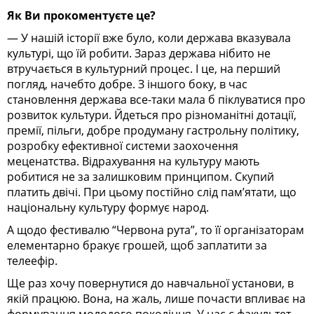
Як Ви прокоментуєте це?
— У нашій історії вже було, коли держава вказувала
культурі, що їй робити. Зараз держава нібито не
втручається в культурний процес. І це, на перший
погляд, начебто добре. З іншого боку, в час
становлення держава все-таки мала б піклуватися про
розвиток культури. Йдеться про різноманітні дотації,
премії, пільги, добре продуману гастрольну політику,
розробку ефективної системи заохочення
меценатства. Відрахування на культуру мають
робитися не за залишковим принципом. Скупий
платить двічі. При цьому постійно слід пам’ятати, що
національну культуру формує народ.
А щодо фестивалю “Червона рута”, то її організаторам
елементарно бракує грошей, щоб заплатити за
телеефір.
Ще раз хочу повернутися до навчальної установи, в
якій працюю. Вона, на жаль, лише почасти впливає на
формування молодого покоління. У нас є факультет