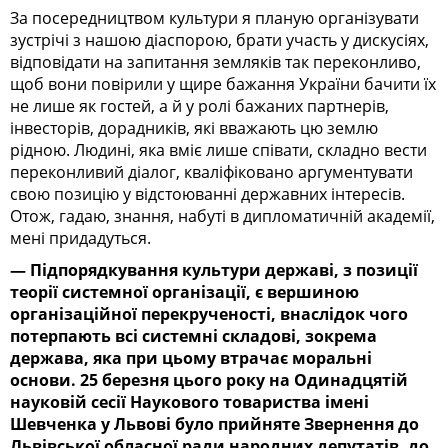
За посередництвом культури я планую організувати
зустрічі з нашою діаспорою, брати участь у дискусіях,
відповідати на запитання земляків так переконливо,
щоб вони повірили у щире бажання України бачити їх
не лише як гостей, а й у ролі бажаних партнерів,
інвесторів, дорадників, які вважають цю землю
рідною. Людині, яка вміє лише співати, складно вести
переконливий діалог, кваліфіковано аргументувати
свою позицію у відстоюванні державних інтересів.
Отож, гадаю, знання, набуті в дипломатичній академії,
мені придадуться.
— Підпорядкування культури державі, з позиції
теорії системної організації, є вершиною
організаційної перекрученості, внаслідок чого
потерпають всі системні складові, зокрема
держава, яка при цьому втрачає моральні
основи. 25 березня цього року на Одинадцятій
науковій сесії Наукового товариства імені
Шевченка у Львові було прийняте Звернення до
Львівської обласної ради народних депутатів, до