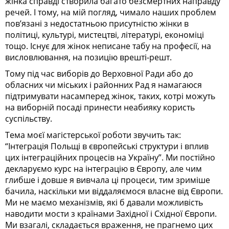
жінка справді створила багато безсмертних направду
речей. І тому, на мій погляд, чимало наших проблем
пов’язані з недостатньою присутністю жінки в
політиці, культурі, мистецтві, літературі, економіці
тощо. Існує для жінок неписане табу на професії, на
висловлювання, на позицію врешті-решт.
Тому під час виборів до Верховної Ради або до
обласних чи міських і районних Рад я намагаюся
підтримувати насамперед жінок, таких, котрі можуть
на виборній посаді принести неабияку користь
суспільству.
Тема моєї магістерської роботи звучить так:
“Інтеграція Польщі в європейські структури і вплив
цих інтеграційних процесів на Україну”. Ми постійно
декларуємо курс на інтеграцію в Європу, але чим
глибше і довше я вивчала ці процеси, тим зриміше
бачила, наскільки ми віддаляємося власне від Європи.
Ми не маємо механізмів, які б давали можливість
наводити мости з країнами Західної і Східної Європи.
Ми взагалі, складається враження, не прагнемо цих