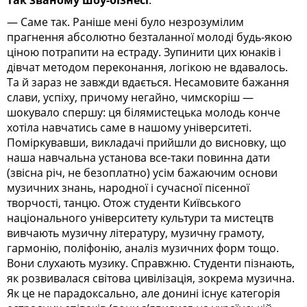
— Саме так. Раніше мені було незрозумілим
прагнення абсолютно безталанної молоді будь-якою
ціною потрапити на естраду. Зупинити цих юнаків і
дівчат методом переконання, логікою не вдавалось.
Та й зараз не завжди вдається. Несамовите бажання
слави, успіху, причому негайно, чимскоріш —
шокувало спершу: ця білямистецька молодь конче
хотіла навчатись саме в нашому університеті.
Поміркувавши, викладачі прийшли до висновку, що
наша навчальна установа все-таки повинна дати
(звісна річ, не безоплатно) усім бажаючим основи
музичних знань, народної і сучасної пісенної
творчості, танцю. Отож студенти Київського
національного університету культури та мистецтв
вивчають музичну літературу, музичну грамоту,
гармонію, поліфонію, аналіз музичних форм тощо.
Вони слухають музику. Справжню. Студенти пізнають,
як розвивалася світова цивілізація, зокрема музична.
Як це не парадоксально, але донині існує категорія