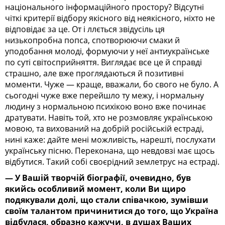
національного інформаційного простору? Відсутні
чіткі критерії відбору якісного від неякісного, ніхто не
відповідає за це. От і ллється звідусіль ця
низькопробна попса, спотворюючи смаки й
уподобання молоді, формуючи у неї антиукраїнське
по суті світосприйняття. Виглядає все це й справді
страшно, але вже проглядаються й позитивні
моменти. Чуже — краще, вважали, бо свого не було. А
сьогодні чуже вже перейшло ту межу, і нормальну
людину з нормальною психікою воно вже починає
дратувати. Навіть той, хто не розмовляє українською
мовою, та вихований на добрій російській естраді,
нині каже: дайте мені можливість, нарешті, послухати
українську пісню. Переконана, що невдовзі має щось
відбутися. Такий собі своєрідний землетрус на естраді.
— У Вашій творчій біографії, очевидно, був
якийсь особливий момент, коли Ви щиро
подякували долі, що стали співачкою, зумівши
своїм талантом причинитися до того, що Україна
відбулася, образно кажучи, в душах Ваших