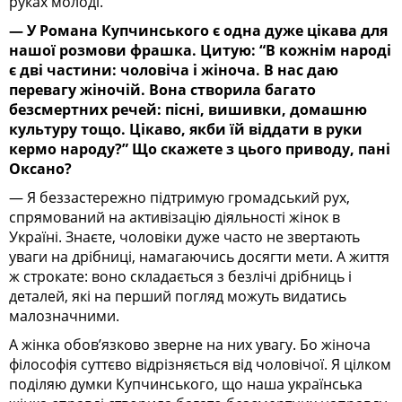
руках молоді.
— У Романа Купчинського є одна дуже цікава для
нашої розмови фрашка. Цитую: “В кожнім народі
є дві частини: чоловіча і жіноча. В нас даю
перевагу жіночій. Вона створила багато
безсмертних речей: пісні, вишивки, домашню
культуру тощо. Цікаво, якби їй віддати в руки
кермо народу?” Що скажете з цього приводу, пані
Оксано?
— Я беззастережно підтримую громадський рух,
спрямований на активізацію діяльності жінок в
Україні. Знаєте, чоловіки дуже часто не звертають
уваги на дрібниці, намагаючись досягти мети. А життя
ж строкате: воно складається з безлічі дрібниць і
деталей, які на перший погляд можуть видатись
малозначними.
А жінка обов’язково зверне на них увагу. Бо жіноча
філософія суттєво відрізняється від чоловічої. Я цілком
поділяю думки Купчинського, що наша українська