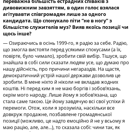
переважна більшість естрадних співаків з
дивовижним завзяттям, в один голос взялася
агітувавти співгромадян лише за одного
кандидата. Що спонукало піти “не в ногу” з
більшістю служителів муз? Вияв якоїсь позиції чи
щось інше?
— Озираючись в осінь 1999-го, я радію за себе. Радію,
що змогла вистояти перед усякими спокусами (а їх,
повірте, було чимало), зробити свій вибір. Тішуся, що
знайшла в собі сили сказати людям усе, що думаю про
нашу дійсність, про причини негараздів. На щастя,
демократичний устрій нашої держави дозволив це
зробити. В мене ніхто й ніколи не вкладав жодних
коштів. Ні перед ким я не маю боргів і зобов’язань,
окрім мого народу. Лише йому я зобов’язана, що
стала саме такою. Це йому завдячую всі свої успіхи й
перемоги. Отож, коли я зрозуміла, наскільки все
довкруж продажне, позбавлене громадянської
позиції (можливо, це надто емоційно й не у всьому я
маю рацію, але, але...), то сказала собі: чини так, як