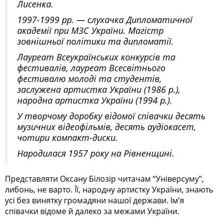
Лисенка.
1997-1999 рр. — слухачка Дипломатичної
академії при МЗС України. Магістр
зовнішньої політики та дипломатії.
Лауреат Всеукраїнських конкурсів та
фестивалів, лауреат Всесвітнього
фестивалю молоді та студентів,
заслужена артистка України (1986 р.),
народна артистка України (1994 р.).
У творчому доробку відомої співачки десять
музичних відеофільмів, десять аудіокасет,
чотири компакт-диски.
Народилася 1957 року на Рівненщині.
Представляти Оксану Білозір читачам “Універсуму”,
либонь, не варто. Її, народну артистку України, знають
усі без винятку громадяни нашої держави. Ім’я
співачки відоме й далеко за межами України.