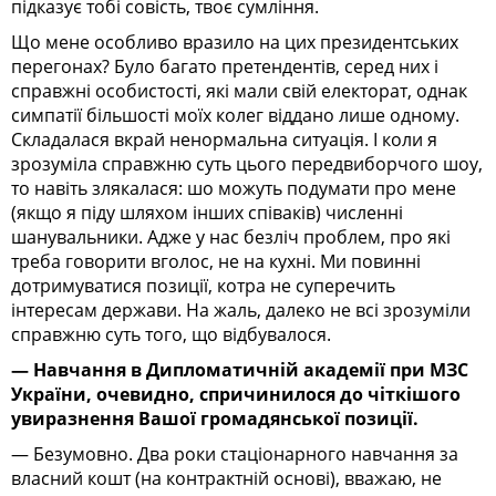
підказує тобі совість, твоє сумління.
Що мене особливо вразило на цих президентських
перегонах? Було багато претендентів, серед них і
справжні особистості, які мали свій електорат, однак
симпатії більшості моїх колег віддано лише одному.
Складалася вкрай ненормальна ситуація. І коли я
зрозуміла справжню суть цього передвиборчого шоу,
то навіть злякалася: шо можуть подумати про мене
(якщо я піду шляхом інших співаків) численні
шанувальники. Адже у нас безліч проблем, про які
треба говорити вголос, не на кухні. Ми повинні
дотримуватися позиції, котра не суперечить
інтересам держави. На жаль, далеко не всі зрозуміли
справжню суть того, що відбувалося.
— Навчання в Дипломатичній академії при МЗС
України, очевидно, спричинилося до чіткішого
увиразнення Вашої громадянської позиції.
— Безумовно. Два роки стаціонарного навчання за
власний кошт (на контрактній основі), вважаю, не