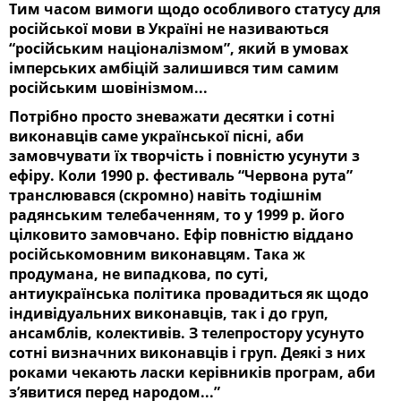
Тим часом вимоги щодо особливого статусу для
російської мови в Україні не називаються
“російським націоналізмом”, який в умовах
імперських амбіцій залишився тим самим
російським шовінізмом...
Потрібно просто зневажати десятки і сотні
виконавців саме української пісні, аби
замовчувати їх творчість і повністю усунути з
ефіру. Коли 1990 р. фестиваль “Червона рута”
транслювався (скромно) навіть тодішнім
радянським телебаченням, то у 1999 р. його
цілковито замовчано. Ефір повністю віддано
російськомовним виконавцям. Така ж
продумана, не випадкова, по суті,
антиукраїнська політика провадиться як щодо
індивідуальних виконавців, так і до груп,
ансамблів, колективів. З телепростору усунуто
сотні визначних виконавців і груп. Деякі з них
роками чекають ласки керівників програм, аби
з’явитися перед народом...”