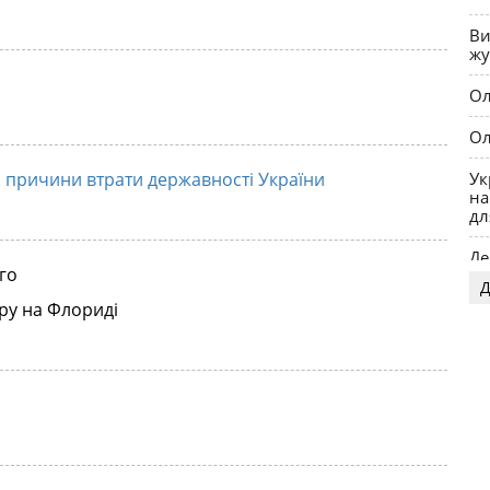
Ви
жу
Ол
Ол
Ук
о причини втрати державності України
на
дл
Де
го
Д
OP
ру на Флориді