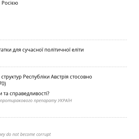
з Росією
атки для сучасної політичної еліти
структур Республіки Австрія стосовно
70)
 та справедливості?
у протиракового препарату УКРАЇН
hey do not become corrupt