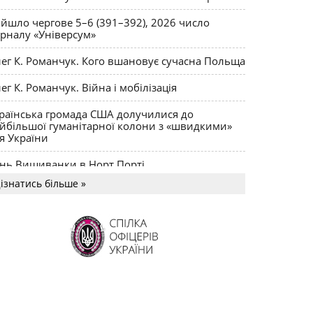
йшло чергове 5–6 (391–392), 2026 число
рналу «Універсум»
ег К. Романчук. Кого вшановує сучасна Польща
ег К. Романчук. Війна і мобілізація
раїнська громада США долучилися до
йбільшої гуманітарної колони з «швидкими»
я України
нь Вишиванки в Норт Порті
ізнатись більше »
US MAGNUM Олега К. Романчука