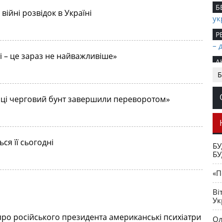
Б
війні розвідок в Україні
ук
Р
– 
і – це зараз не найважливіше»
А
Хт
Б
Б
їнці черговий бунт завершили переворотом»
ст
По
Ве
Се
ся її сьогодні
БУ
Ц
БУ
Ро
«П
Ві
Ук
 про російського президента американські психіатри
Ол