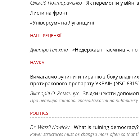
Олексій Полтораченко
Як перемогти у війні 
Листи на фронт
«Універсум» на Луганщині
НАШІ РЕЦЕНЗІЇ
Дмитро Плахта
«Недержавні таємниці»: нот
НАУКА
Вимагаємо зупинити тиранію з боку владних 
протиракового препарату УКРАЇН (NSC-6315
Вікторія О. Романчук
Звідки чекати допомоги
Про петицію світової громадськості на підтримк
POLITICS
Dr. Wassil Nowicky
What is ruining democracy?
Power structures must be changed more often so that t