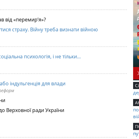
ав від «перемир’я»?
ся страху. Війну треба визнати війною
оціальна психологія, і не тільки…
або індульгенція для влади
С
 реформ
де
ни
А
по
до Верховної ради України
ві
П
пу