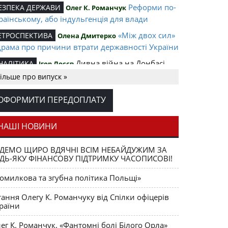
Реформи по-
ЕЗПЕКА ДЕРЖАВИ
Олег К. Романчук
раїнському, або індульгенція для влади
«Між двох сил»
ЕТРОСПЕКТИВА
Олена Дмитерко
драма про причини втрати державності України
Дивна війна на Донбасі.
НАЛІТИКА
Ігор Лосєв
о виграв від «перемир’я»?
ільше про випуск »
Про внутрішнє та зовнішнє
ЕЗПЕКА ДЕРЖАВИ
ОФОРМИТИ ПЕРЕДОПЛАТУ
ановище України
зачергове послання Президента України до
рховної ради України
НАШІ НОВИНИ
Що за війна в Україні?
ргій Дацюк
ДЕМО ЩИРО ВДЯЧНІ ВСІМ НЕБАЙДУЖИМ ЗА
Шпигунська гра Москви: чому
ІЛКОМ ТАЄМНО
ДЬ-ЯКУ ФІНАНСОВУ ПІДТРИМКУ ЧАСОПИСОВІ!
сія виграє у війні розвідок в Україні
омилкова та згубна політика Польщі»
тання Олегу К. Романчуку від Спілки офіцерів
раїни
ег К. Романчук. «Фантомні болі Білого Орла»