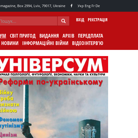
agazine, Box 2994, Lviv, 79017, Ukraine
Укр
Eng
Fr
De
ВХІД
РЕЄСТРАЦІЯ
СУМ
СВІТ ПРИГОД
ВИДАННЯ
АРХІВ
ПЕРЕДПЛАТА
НОВИНИ
ІНФОРМАЦІЙНІ ВІЙНИ
ВІДЕОІНТЕРВ'Ю