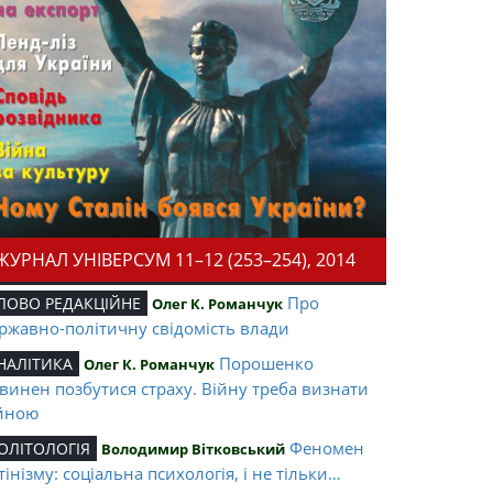
ЖУРНАЛ УНІВЕРСУМ 11–12 (253–254), 2014
Про
ЛОВО РЕДАКЦІЙНЕ
Олег К. Романчук
ржавно-політичну свідомість влади
Порошенко
НАЛІТИКА
Олег К. Романчук
винен позбутися страху. Війну треба визнати
йною
Феномен
ОЛІТОЛОГІЯ
Володимир Вітковський
тінізму: соціальна психологія, і не тільки…