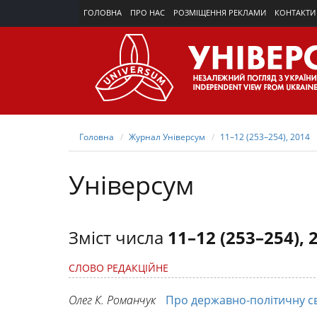
ГОЛОВНА
ПРО НАС
РОЗМІЩЕННЯ РЕКЛАМИ
КОНТАКТИ
Головна
Журнал Універсум
11–12 (253–254), 2014
Універсум
Зміст числа
11–12 (253–254), 
СЛОВО РЕДАКЦІЙНЕ
Олег К. Романчук
Про державно-політичну св