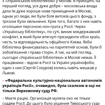
з «Українською бібліотекою» у Москві. В принципі, на
перший погляд, усе дуже добре – московська влада
дала їм дуже хороше нове приміщення в Москві,
однак усі люди, які були біля витоків цього фонду, з
тріском були звільненні. Крім того, багато з них навіть
оголошені персоною нон-грата у Росії. Через
«Українську бібліотеку», по суті, виник міждержавний
конфлікт, в який були втягнуті президенти обох країн,
честь та відповідальність офіційного Києва. Якби
бібліотека фінансувалась на паритетній основі, були б
зобов’язання і права сторін. А так, на мій погляд,
сьогодні «Української бібліотеки» в Москві немає. Її
працівники – відомі в Росії та Україні українофоби,
один з них (Сергій Сокуров) колись навіть мешкав у
Львові.
–
«Федеральна культурно-національна автономія
українців Росії», очевидно, була скалкою в оці не
тільки Верховному суду РФ.
– Маєте рацію. Організація муляла око не тільки
суддям Росії. До цього було рішення Тверського суду