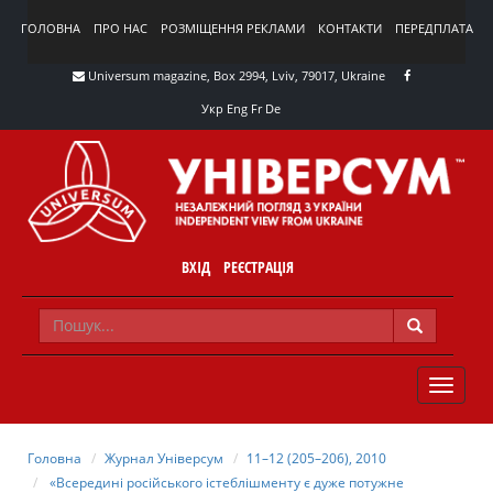
ГОЛОВНА
ПРО НАС
РОЗМІЩЕННЯ РЕКЛАМИ
КОНТАКТИ
ПЕРЕДПЛАТА
Universum magazine, Box 2994, Lviv, 79017, Ukraine
Укр
Eng
Fr
De
ВХІД
РЕЄСТРАЦІЯ
TOGGLE
NAVIG
Головна
Журнал Універсум
11–12 (205–206), 2010
«Всередині російського істеблішменту є дуже потужне