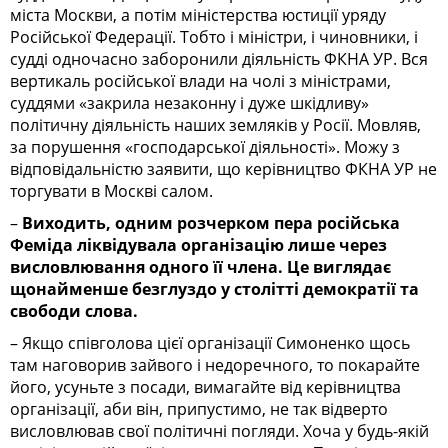
міста Москви, а потім міністерства юстиції уряду
Російської Федерації. Тобто і міністри, і чиновники, і
судді одночасно заборонили діяльність ФКНА УР. Вся
вертикаль російської влади на чолі з міністрами,
суддями «закрила незаконну і дуже шкідливу»
політичну діяльність наших земляків у Росії. Мовляв,
за порушення «господарської діяльності». Можу з
відповідальністю заявити, що керівництво ФКНА УР не
торгувати в Москві салом.
–
Виходить, одним розчерком пера російська
Феміда ліквідувала організацію лише через
висловлювання одного її члена. Це виглядає
щонайменше безглуздо у столітті демократії та
свободи слова.
– Якщо співголова цієї організації Симоненко щось
там наговорив зайвого і недоречного, то покарайте
його, усуньте з посади, вимагайте від керівництва
організації, аби він, припустимо, не так відверто
висловлював свої політичні погляди. Хоча у будь-якій