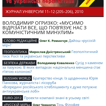
ЖУРНАЛ УНІВЕРСУМ 11–12 (205–206), 2010
ВОЛОДИМИР ОГРИЗКО: «МУСИМО
ВІДРІЗАТИ ВСЕ, ЩО ПОВ’ЯЗУЄ НАС З
КОМУНІСТИЧНИМ МИНУЛИМ»
Дайош «русскій
СЛОВО РЕДАКЦІЙНЕ
Олег К. Романчук
мір»?
Геополітичний
ГЕОПОЛІТИКА
Мирослав Дністрянський
тиск Росії та українські перспективи
Сусід з каменем
БЕЗПЕКА ДЕРЖАВИ
Володимир Коваленко
за пазухою. В яких випадках національна меншина стає
п’ятою колоною?
Братерство кінця. Із щоденника Юрія
RUSSIAN WORLD
Панкова, журналіста і лісоруба
«Всередині російського істеблішменту є дуже потужне
антиукраїнське лобі»
Проекти компанії знані в усьому світі
EURO-2012
Тінь Філофея
«РУССКІЙ МІРЪ»
Олег Чорногуз