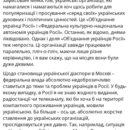
зафіксовані Мінюстом, українські організації, які
намагалися і намагаються хоч щось робити для
популяризації і просування «серед своїх» українських
духовних і політичних цінностей. Це «Об’єднання
українці Росії» і «Федеральна куль­турно-національна
автономія українців Росії». Останню, як відомо, днями
ліквідовано. Однак і доля «Об’єднання українців Росії»
теж непроста. Ці організації завжди працювали
паралельно, пліч-о-пліч, маючи лише різне
керівництво, і я вам скажу, що на місцях вони були
дуже дієвими.
Щодо становища української діаспори в Москві –
федеральна влада абсолютно недоброзичливо
ставиться до теми та проблем українців в Росії. У будь-
якому випадку, в Росії я не знаю жодного видання,
радіостанції чи телеканалу, які би хоча б на території
компактного проживання українців, мовили
українською. Ба більше – ось це, абсолютно жорстке
ставлення до українських організацій,
прослідковується уже давно. Так, наприклад, ситуація