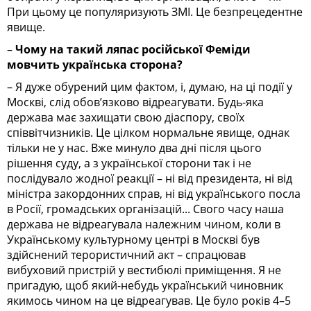
При цьому це популяризують ЗМІ. Це безпрецедентне
явище.
–
Чому на такий ляпас російської Феміди
мовчить українська сторона?
– Я дуже обурений цим фактом, і, думаю, на ці події у
Москві, слід обов’язково відреагувати. Будь-яка
держава має захищати свою діаспору, своїх
співвітчизників. Це цілком нормальне явище, однак
тільки не у нас. Вже минуло два дні після цього
рішення суду, а з української сторони так і не
послідувало жодної реакції – ні від президента, ні від
міністра закордонних справ, ні від українського посла
в Росії, громадських організацій... Свого часу наша
держава не відреагувала належним чином, коли в
Українському культурному центрі в Москві був
здійснений терористичний акт – спрацював
вибуховий пристрій у вестибюлі приміщення. Я не
пригадую, щоб який-небудь український чиновник
якимось чином на це відреагував. Це було років 4–5