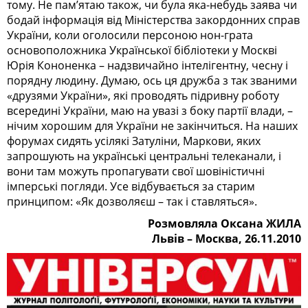
тому. Не пам’ятаю також, чи була яка-небудь заява чи
бодай інформація від Міністерства закордонних справ
України, коли оголосили персоною нон-грата
основоположника Української бібліотеки у Москві
Юрія Кононенка – надзвичайно інтелігентну, чесну і
порядну людину. Думаю, ось ця дружба з так званими
«друзями України», які проводять підривну роботу
всередині України, маю на увазі з боку партії влади, –
нічим хорошим для України не закінчиться. На наших
форумах сидять усілякі Затуліни, Мар­кови, яких
запрошують на українські центральні телеканали, і
вони там можуть пропагувати свої шовіністичні
імперські погляди. Усе відбувається за старим
принципом: «Як дозволяєш – так і ставляться».
Розмовляла Оксана ЖИЛА
Львів – Москва, 26.11.2010