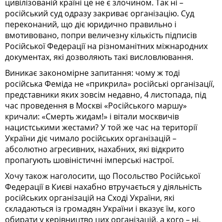
цивілізованій країні це не є злочином. Так ні –
російський суд одразу закриває організацію. Суд
переконаний, що діє юридично правильно і
вмотивовано, попри величезну кількість підписів
Російської Федерації на різноманітних міжнародних
документах, які дозволяють такі висловлювання.
Виникає закономірне запитання: чому ж тоді
російська Феміда не «прикрила» російські організації,
представники яких зовсім недавно, 4 листопада, під
час проведення в Москві «Російського маршу»
кричали: «Смерть жидам!» і вітали москвичів
нацистськими жестами? У той же час на території
України діє чимало російських організацій –
абсолютно агресивних, нахабних, які відкрито
пропагують шовіністичні імперські настрої.
Хочу також наголосити, що Посольство Російської
Федерації в Києві нахабно втручається у діяльність
російських організацій на Сході України, які
складаються із громадян України і вказує їм, кого
обирати у керівництво цих організацій, а кого – ні.