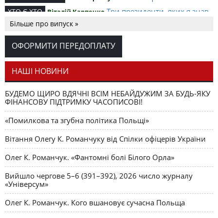
Три президенти, яких я знав
ХТО Є ХТО
Віталій Карпенко
особисто
Більше про випуск »
20 років українсько-польських
МІЖНАРОДНІ ЗВ’ЯЗКИ
відносин: випробування часом та спільна перспектива
ОФОРМИТИ ПЕРЕДОПЛАТУ
на майбутнє
«Регіоналізм у Росії – єдиний шлях до
RUSSIAN WORLD
НАШІ НОВИНИ
демократії»
БУДЕМО ЩИРО ВДЯЧНІ ВСІМ НЕБАЙДУЖИМ ЗА БУДЬ-ЯКУ
ФІНАНСОВУ ПІДТРИМКУ ЧАСОПИСОВІ!
«Помилкова та згубна політика Польщі»
Вітання Олегу К. Романчуку від Спілки офіцерів України
Олег К. Романчук. «Фантомні болі Білого Орла»
Вийшло чергове 5–6 (391–392), 2026 число журналу
«Універсум»
Олег К. Романчук. Кого вшановує сучасна Польща