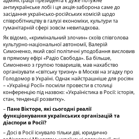
адміністрації президента є дуже потужне
антиукраїнське лобі і ця акція-заборона саме до
засідання українсько-російських комісій щодо
співробітництву в галузі економіки, культури та
гуманітарній сфері зовсім невипадкова.
Як відомо, «кримінальний злочин» скоїв співголова
культурно-національної автономії, Валерій
Симоненко, який свої політичні уподобання висловив
в прямому ефірі «Радіо Свобода». Ба більше,
Симоненко з групою товаришів, мав нахабство
організувати «світську тризну» в Москві на згадку про
Голодомор в Україні. Однак найстрашніше для росіян
– «Українці Росії» посміли провести в столиці
конференцію під назвою: «Україністика в Росії: історія,
стан, тенденції розвитку».
–
Пане Вікторе, які сьогодні реалії
функціонування українських організацій та
діаспори в Росії?
– Досі в Росії існувало тільки дві, юридично