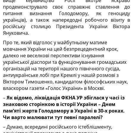
вище керівництво Росії вкотре яскраво
продемонструвало своє справжнє ставлення до
питання визнання Голодомору, як геноциду
українців), а також напередодні робочого візиту в
російську столицю Президента України Віктора
Януковича.
Про те, який відголос у майбутньому матиме
мовчання України на цей безпрецедентний крок,
далеко не веселкові перспективи існування
української діаспори та функціонування громадських
організацій на території нашого північного сусіда,
антиукраїнське лобі при Кремлі у нашій розмові з
Віктором Тимошенко, кандидатом філософських наук,
власкором газети «Голос України» в Москві.
–
Як відомо, ліквідація ФКНА УР збіглася у часі із
знаковою сторінкою в історії України – Днем
пам’яті жертв Голодомору в Україні в 30-х роках.
Чи варто малювати тут певні паралелі?
– Думаю, всередині російського істеблішменту,