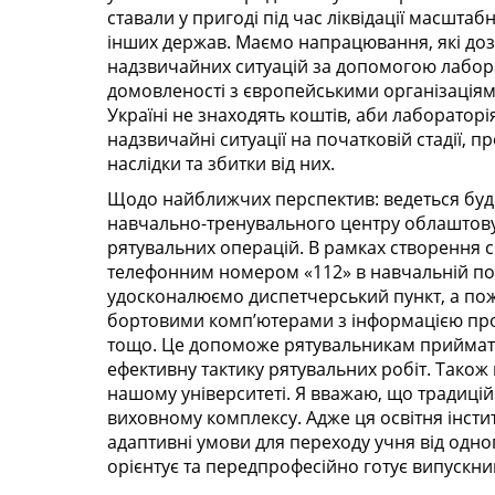
ставали у пригоді під час ліквідації масштаб
інших держав. Маємо напрацювання, які доз
надзвичайних ситуацій за допомогою лабора
домовленості з європейськими організаціям
Україні не знаходять коштів, аби лаборатор
надзвичайні ситуації на початковій стадії, 
наслідки та збитки від них.
Щодо найближчих перспектив: ведеться будів
навчально-тренувального центру облаштову
рятувальних операцій. В рамках створення 
телефонним номером «112» в навчальній по
удосконалюємо диспетчерський пункт, а по
бортовими комп’ютерами з інформацією про 
тощо. Це допоможе рятувальникам приймати
ефективну тактику рятувальних робіт. Також
нашому університеті. Я вважаю, що традиці
виховному комплексу. Адже ця освітня інстит
адаптивні умови для переходу учня від одног
орієнтує та передпрофесійно готує випускник