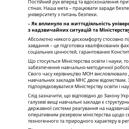
Постійний рух вперед та вдосконалення прит
стінах. Наша мета – працювати заради безпе
університету з питань безпеки.
– Як вплинуло на життєдіяльність універ
з надзвичайних ситуацій та Міністерству
Абсолютно ніякого дискомфорту стосовно п
завдання – це підготовка кваліфікованих фа
соціальних цінностей, гарантованих Констит
Що стосується Міністерства освіти і науки, т
забезпечення навчально-методичної роботи, 
Свого часу керівництво МОН висловлювало 
навчальних закладів МНС двом відомствам. 
підпорядковуватися Міністерству освіти і на
Слід зазначити, що відповідно до Закону Ук
галузеві вищі навчальні заклади є структур
державної системи реагування на надзвичайн
оперативним резервом міністерства щодо св
техногенного та природного характеру в рег