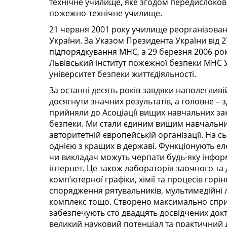
технічне училище, яке згодом передислоков
пожежно-технічне училище.
21 червня 2001 року училище реорганізован
України. За Указом Президента України від 2
підпорядкування МНС, а 29 березня 2006 ро
Львівський інститут пожежної безпеки МНС 
університет безпеки життєдіяльності.
За останні десять років завдяки наполеглив
досягнути значних результатів, а головне –
прийняли до Асоціації вищих навчальних зак
безпеки. Ми стали єдиним вищим навчальним
авторитетній європейській організації. На с
однією з кращих в державі. Функціонують еле
чи викладач можуть черпати будь-яку інформ
інтернет. Це також лабораторія заочного та
комп’ютерної графіки, хімії та процесів гор
спорядження рятувальників, мультимедійні л
комплекс тощо. Створено максимально спри
забезпечують сто двадцять досвідчених докто
великий науковий потенціал та практичний д