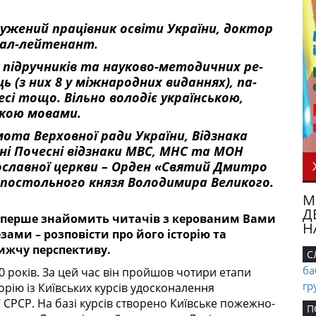
ужений працівник освіти України, доктор
рал-лейтенант.
8 підручників та науково-методичних ре­
ь (з них 8 у міжнародних виданнях), па­
ресі тощо. Вільно володіє українською,
кою мо­вами.
мота Верховної ради України, Відзнака
ні Почесні відзнаки МВС, МНС та МОН
о­славної церкви – Орден «Святий Дми­тро
апостольного князя Володимира Ве­ликого.
М
Д
 вперше знайомить читачів з керованим Вами
Н
ами – розповісти про його історію та
ижчу перспективу.
С
ба
 років. За цей час він пройшов чотири етапи
гр
орію із Київських курсів удосконалення
СРСР. На базі курсів створено Київське пожежно-
П