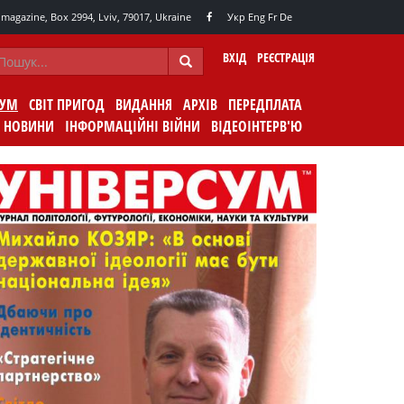
agazine, Box 2994, Lviv, 79017, Ukraine
Укр
Eng
Fr
De
ВХІД
РЕЄСТРАЦІЯ
СУМ
СВІТ ПРИГОД
ВИДАННЯ
АРХІВ
ПЕРЕДПЛАТА
НОВИНИ
ІНФОРМАЦІЙНІ ВІЙНИ
ВІДЕОІНТЕРВ'Ю