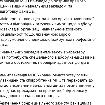
х закладів МОН призведе до розриву прямого
вцем» (вищим навчальним закладом) та
дготовку фахівців.
у міністерств, інших центральних органів виконавчої
системи відповідних галузевих вимог щодо відбору
 закладів, організації навчально-виховного
ьої діяльності тощо, які значною мірою
, що зумовлено специфікою майбутньої професійної
ства.
х навчальних закладів випливають з характеру
в та потребують спеціального відбору кандидатів на
ичного обстеження, перевірки здатності до дій в
них закладів МНС України Міністерству освіти і
ну захищеність співробітника МНС та переходять до
и їх до виконання навчальних дій за призначенням у
і під час проходження практичної підготовки у
ю складовою навчального процесу.
абезпечення сфери цивільного захисту фахівцями з