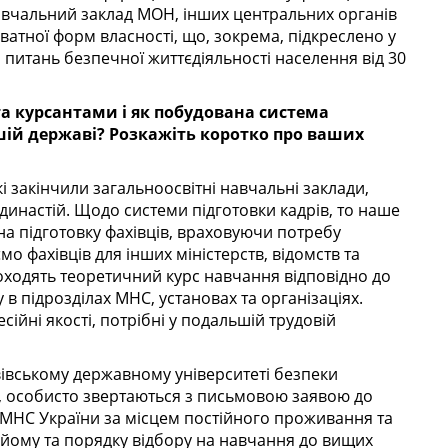
вчальний заклад МОН, інших центральних органів
ватної форм власності, що, зокрема, підкреслено у
питань безпечної життєдіяльності населення від 30
а курсантами і як побудована система
шій державі? Розкажіть коротко про ваших
кі закінчили загальноосвітні навчальні заклади,
династій. Щодо системи підготовки кадрів, то наше
а підготовку фахівців, враховуючи потребу
мо фахівців для інших міністерств, відомств та
оходять теоретичний курс навчання відповідно до
 в підрозділах МНС, установах та організаціях.
йні якості, потрібні у подальшій трудовій
вівському державному університеті безпеки
, особисто звертаються з письмовою заявою до
ів МНС України за місцем постійного проживання та
йому та порядку відбору на навчання до вищих