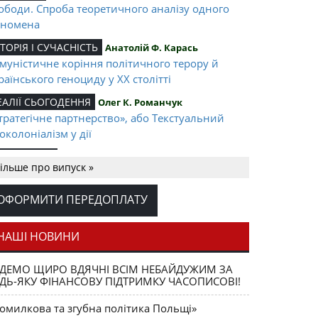
ободи. Спроба теоретичного аналізу одного
номена
СТОРІЯ І СУЧАСНІСТЬ
Анатолій Ф. Карась
муністичне коріння політичного терору й
раїнського геноциду у ХХ столітті
ЕАЛІЇ СЬОГОДЕННЯ
Олег К. Романчук
тратегічне партнерство», або Текстуальний
околоніалізм у дії
Михайло Козяр: «В основі
КСКЛЮЗИВ
ільше про випуск »
ржавної ідеології має бути національна ідея.
м принципом і керуємося у навчально-
ОФОРМИТИ ПЕРЕДОПЛАТУ
ховній роботі»
Проблема Росії
СТОРІЯ І СУЧАСНІСТЬ
Олег Баган
НАШІ НОВИНИ
я українського національного руху: погляд
ана Франка
ДЕМО ЩИРО ВДЯЧНІ ВСІМ НЕБАЙДУЖИМ ЗА
ДЬ-ЯКУ ФІНАНСОВУ ПІДТРИМКУ ЧАСОПИСОВІ!
Момент істини
ОГЛЯД
Олександр Скіпальський
Світло з-за
ЕРЖАВНІСТЬ
Ярослав Дашкевич
омилкова та згубна політика Польщі»