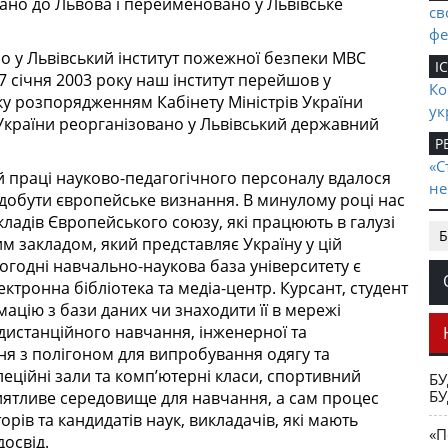
ано до Львова і перейменовано у Львівське
св
фе
о у Львівський інститут пожежної безпеки МВС
І
7 січня 2003 року наш інститут перейшов у
Ко
ку розпорядженням Кабінету Міністрів України
ук
України реорганізовано у Львівський державний
Р
«С
ій праці науково-педагогічного персоналу вдалося
не
 здобути європейське визнання. В минулому році нас
Е
ладів Європейського союзу, які працюють в галузі
Б
де
 закладом, який представляє Україну у цій
Ци
ьогодні навчально-наукова база університету є
ви
ктронна бібліотека та медіа-центр. Курсант, студент
ацію з бази даних чи знаходити її в мережі
І
 дистанційного навчання, інженерної та
дл
іння з полігоном для випробування одягу та
Ів
еційні зали та комп’ютерні класи, спортивний
БУ
БУ
П
ятливе середовище для навчання, а сам процес
рів та кандидатів наук, викладачів, які мають
Д
«П
освід.