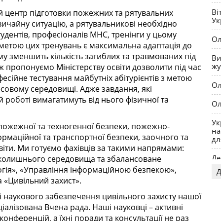
Ка
Ві
й центр підготовки пожежних та рятувальних
Ро
Ук
ичайну ситуацію, а рятувальникові необхідно
Я
студентів, професіоналів МНС, тренінги у цьому
Ол
Бе
метою цих тренувань є максимальна адаптація до
му зменшить кількість загиблих та травмованих під
Ви
жу
ж пропонуємо Міністерству освіти дозволити під час
есійне тестування майбутніх абітурієнтів з метою
Ол
есовому середовищі. Адже завдання, які
 роботі вимагатимуть від нього фізичної та
Ол
Ук
пожежної та техногенної безпеки, пожежно-
на
ормаційної та транспортної безпеки, заочного та
дл
іти. Ми готуємо фахівців за такими напрямами:
Де
вколишнього середовища та збалансоване
гія», «Управління інформаційною безпекою»,
Д
OP
а «Цивільний захист».
 і наукового забезпечення цивільного захисту нашої
ціалізована Вчена рада. Наші науковці – активні
нференцій, а їхні поради та консультації не раз