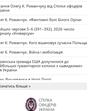
рпат
тання Олегу К. Романчуку від Спілки офіцерів
Хусту зоряні дні, обгорілі в огні…
ман Пастух
раїни
Хто такий
ВНЕ І ПОТАЄМНЕ
Лана Самохвалова
ег К. Романчук. «Фантомні болі Білого Орла»
ркут і хто йому «Брат»?
йшло чергове 5–6 (391–392), 2026 число
рналу «Універсум»
ег К. Романчук. Кого вшановує сучасна Польща
ег К. Романчук. Війна і мобілізація
раїнська громада США долучилися до
йбільшої гуманітарної колони з «швидкими»
я України
нь Вишиванки в Норт Порті
ізнатись більше »
US MAGNUM Олега К. Романчука