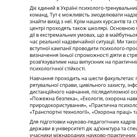
Діє єдиний в Україні психолого-тренувальни
команд. Тут є можливість змоделювати надзв
знайти вихід з неї. Крім наших курсантів та 
центрі проходять також школярі. Основною 
дії в екстремальних умовах, що в майбутньо
час реальної надзвичайної ситуації. Ми тако
вступної кампанії проводити психолого-проф
визначення їхньої спроможності діяти в стр
розв’язуватиме наш випускник на практичній
психологічної стійкості.
Навчання проходить на шести факультетах: 
рятувальної справи, цивільного захисту, інф
дистанційного навчання, післядипломної осв
«Пожежна безпека», «Екологія, охорона на
природокористування», «Практична психоло
«Транспортні технології», «Охорона праці» т
Для підготовки науково-педагогічних кадрів
держави в університеті діє ад’юнктура та спе
учасники міжнародних науково-практичних ко