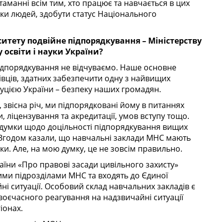
аманні всім тим, хто працює та навчається в цих
ки людей, здобути статус Національного
ситету подвійне підпорядкування – Міністерству
 освіти і науки України?
ідпорядкування не відчуваємо. Наше основне
хівців, здатних забезпечити одну з найвищих
уцією України – безпеку наших громадян.
о, звісна річ, ми підпорядковані йому в питаннях
ліцензування та акредитації, умов вступу тощо.
думки щодо доцільності підпорядкування вищих
Згодом казали, що навчальні заклади МНС мають
уки. Але, на мою думку, це не зовсім правильно.
раїни «Про правові засади цивільного захисту»
ними підрозділами МНС та входять до Єдиної
і ситуації. Особовий склад навчальних закладів є
оєчасного реагування на надзвичайні ситуації
іонах.