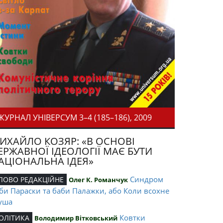
ЖУРНАЛ УНІВЕРСУМ 3–4 (185–186), 2009
ИХАЙЛО КОЗЯР: «В ОСНОВІ
ЕРЖАВНОЇ ІДЕОЛОГІЇ МАЄ БУТИ
АЦІОНАЛЬНА ІДЕЯ»
Синдром
ЛОВО РЕДАКЦІЙНЕ
Олег К. Романчук
би Параски та баби Палажки, або Коли всохне
уша
Ковтки
ОЛІТИКА
Володимир Вітковський