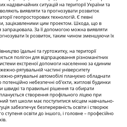
них надзвичайних ситуацій на території України та
воляють виявляти та прогнозувати розвиток
торії геопросторових технологій. Є певні
и, зацікавленими цим проектом. Шкода, що в
ія запрацювала. За її допомогою можна виявляти
прогнозувати їх розвиток, таким чином зменшуючи їх
ництво їдальні та гуртожитку, на території
ється полігон для відпрацювання різноманітних
системи екстреної допомоги населенню за єдиним
жежно-рятувальній частині університету
жежно-рятувальні автомобілі плануємо обладнати
потенційно небезпечні об’єкти, житлові будинки
 швидкі та правильні рішення та обирати
 планується створення профільного ліцею при
йний тип школи має поступитися місцем навчально-
уція забезпечує безперервність освіти і створює
о ступеня освіти до іншого, і головне – професійно
ів.