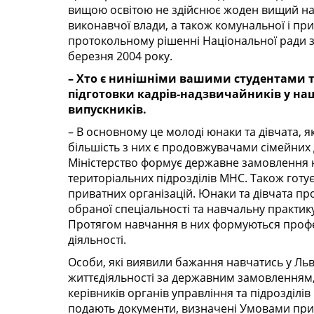
вищою освітою не здійснює жоден вищий на
виконавчої влади, а також комунальної і при
протокольному рішенні Національної ради з 
березня 2004 року.
– Хто є нинішніми вашими студентами т
підготовки кадрів-надзвичайників у на
випускників.
– В основному це молоді юнаки та дівчата, я
більшість з них є продовжувачами сімейних 
Міністерство формує державне замовлення н
територіальних підрозділів МНС. Також готує
приватних організацій. Юнаки та дівчата пр
обраної спеціальності та навчальну практику
Протягом навчання в них формуються професі
діяльності.
Особи, які виявили бажання навчатись у Ль
життєдіяльності за державним замовленням
керівників органів управління та підрозділ
подають документи, визначені Умовами при