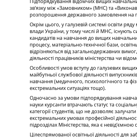
Підпорядкування відомчих вищих навчальни
зв’язку між «Замовником» (МНС) та «Викона
розпорошення державного замовлення на пі
Окрім цього, у галузевій системі освіти ряд
влади України, у тому числі й МНС, існують 
кандидатів на навчання до вищих навчальних
процесу, матеріально-технічної бази, освітн
відрізняються від загальнодержавних вимог
діяльності працівників міністерства чи відом
Особливості умов вступу до галузевих вищи
майбутньої службової діяльності випускникі
навчання (медичного, психологічного та фіз
екстремальних ситуаціях тощо).
Одночасно за умови підпорядкування навчаль
науки курсанти втрачають статус та соціаль
категорії студентів, що не дозволяє залучат
екстремальних умовах професійної діяльност
підрозділах Міністерства, яка є невід’ємно
Цілеспрямованої освітньої діяльності для з