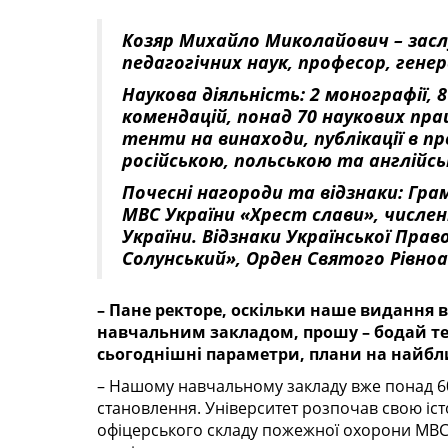
Козяр
Михайло Миколайович – засл
педагогічних
наук, професор, гене
Наукова діяльність: 2 монографії, 
комендацій, понад 70 наукових прац
тен­ти на винаходи, публікації в п
російською, польською та англійсь
Почесні нагороди та відзнаки: Гра­
МВС України «Хрест слави», числен
України. Відзнаки Української Прав
Солунський», Орден Святого Рівно­
– Пане ректоре, оскільки наше видання
навчальним закладом, прошу – бодай тез
сьогоднішні параметри, плани на найбл
– Нашому навчальному закладу вже понад 60
становлення. Університет розпочав свою іст
офіцерського складу пожежної охорони МВС 