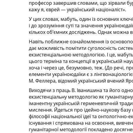
професор завершив словами, що зірвали бур
кажу я, єврей — український націоналіст».
У цих словах, мабуть, один із основних ключ
і до зрозуміння суті та значення україноюдаї
кількох об’ємних досліджень. Однак можна ви
Навіть поближне ознайомлення із основопо
дає можливість помітити суголосність систе
екзистенціальною методологією. І це, мабуть
цього терміна та концепції в українській н
хоча і через це, безумовно, теж. (До речі, 
елементи україноюдаїки є з лінгвонаціологі
М. Феллера, відомий український вчений Яр
Виходячи з праць В. Іванишина та його одн
екзистенціальну методологію як гуманітарну
іманентну українській герменевтичній тради
мислення. Йдеться про ідейно-наукову базу 
філософії національної ідеї та онтологічно-
існування і спрямована на освоєння, вивчення
гуманітарної методології покладено досягненн