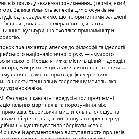
нків із погляду «взаємопроникнення» (термін, який,
ор). Велика кількість аспектів цих стосунків не
студії, однак зауважимо, що пріоритетними заявлені
бії та національної толерантності, а також
 чи іншої культури, що охоплює принаймні три
урологію.
трьох працях автор апелює до філософії та ідеології
єврейського націоналістичного руху — «мудрого
ботинського. Перша книжка містить цілий підрозділ
автора, «аж рясніє» цитатами з його творів, третя —
Тому логічно саме на прикладі феллерівської
ти націоекзистенціальну теоретичну модель, яка
зу україноюдаїки.
М. Феллера цікавлять передусім три проблемні
національних маргіналів та порозуміння між
а прикладів. Єврейський мислитель наголошує на
ого самозбереження», який спонукав євреїв перед
рібниць» культивувати та зберігати «свою
й рішуче й аргументовано виступає проти процесів