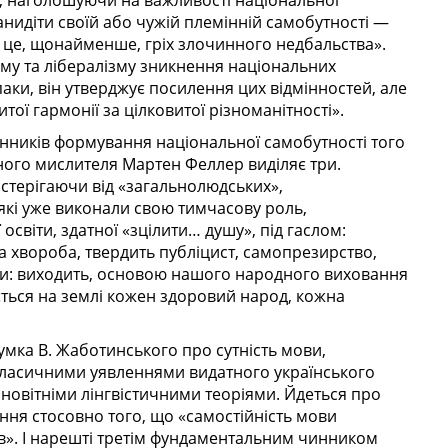
о, наголошуючи на важливості національної
анидіти своїй або чужій племінній самобутності —
, це, щонайменше, гріх злочинного недбальства».
му та лібералізму зникнення національних
ки, він утверджує посилення цих відмінностей, але
тої гармонії за цілковитої різноманітності».
нників формування національної самобутності того
ного мислителя Мартен Феллер виділяє три.
астерігаючи від «загальнолюдських»,
які уже виконали свою тимчасову роль,
світи, здатної «зцілити… душу», під гаслом:
а хвороба, твердить публіцист, самопрезирство,
ги: виходить, основою нашого народного виховання
ється на землі кожен здоровий народ, кожна
мка В. Жаботинського про сутність мови,
з класичними уявленнями видатного українського
 новітніми лінгвістичними теоріями. Йдеться про
ння стосовно того, що «самостійність мови
ів». І нарешті третім фундаментальним чинником