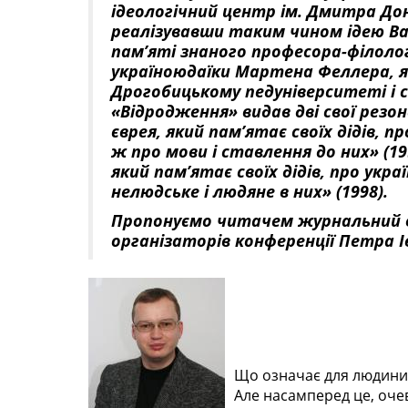
ідеологічний центр ім. Дмитра До
реалізувавши таким чином ідею Ва
пам’яті знаного професора-філоло
україноюдаїки Мартена Феллера, я
Дрогобицькому педуніверситеті і с
«Відродження» видав дві свої резо
єврея, який пам’ятає своїх дідів, п
ж про мови і ставлення до них» (19
який пам’ятає своїх дідів, про укр
нелюдське і людяне в них» (1998).
Пропонуємо читачем журнальний ва
організаторів конференції Петра 
Що означає для людини 
Але насамперед це, очев