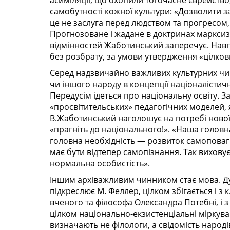
асиміляції, що охопили тогочасне єврейств
самобутності кожної культури: «Дозволити з
це не заслуга перед людством та прогресом
Прогнозоване і жадане в доктринах марксиз
відмінностей Жаботинський заперечує. Навпа
без розбрату, за умови утвердження «цілкови
Серед надзвичайно важливих культурних чи
чи іншого народу в концепції націоналістич
Передусім ідеться про національну освіту. З
«просвітительських» педагогічних моделей, 
В.Жаботинський наголошує на потребі нової о
«прагніть до національного!». «Наша головн
головна необхідність — розвиток самопова
має бути відтепер самопізнання. Так вихову
нормальна особистість».
Іншим архіважливим чинником стає мова. Ду
підкреслює М. Феллер, цілком збігається і 
вченого та філософа Олександра Потебні, і з
цілком національно-екзистенціальні міркува
визначають не філологи, а свідомість народ