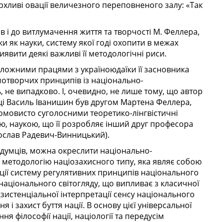
хливі овації величезного переповненого залу: «Так
ів і до витлумачення життя та творчості М. Феллера,
ки як науки, систему якої годі охопити в межах
явити деякі важливі її методологічні риси.
ложними працями з україноюдаїки її засновника
мотворчих принципів із національно-
, не випадково. І, очевидно, не лише тому, що автор
ауці Василь Іванишин був другом Мартена Феллера,
промовисто суголосними теоретико-лінгвістичні
єю, наукою, що її розробляє інший друг професора
ослав Радевич-Винницький).
одумців, можна окреслити національно-
 методологію націозахисного типу, яка являє собою
ції систему регулятивних принципів національного
національного світогляду, що випливає з класичної
екзистенціальної інтерпретації сенсу національного
 і захист буття нації. В основу цієї універсальної
я філософії нації, націології та передусім