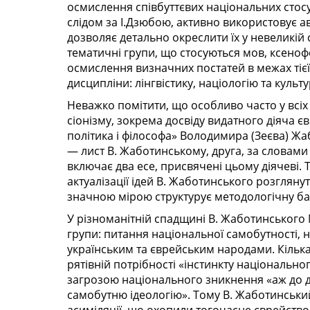
осмислення співбуттєвих національних стосу
слідом за І.Дзюбою, активно використовує авт
дозволяє детально окреслити їх у невеликій 
тематичні групи, що стосуються мов, ксенофо
осмислення визначних постатей в межах тієї
дисципліни: лінгвістику, націологію та культ
Неважко помітити, що особливо часто у всіх 
сіонізму, зокрема досвіду видатного діяча 
політика і філософа» Володимира (Зеєва) Жа
— лист В. Жаботинському, друга, за словами 
включає два есе, присвячені цьому діячеві. 
актуалізації ідей В. Жаботинського розгляну
значною мірою структурує методологічну ба
У різноманітній спадщині В. Жаботинського 
групи: питання національної самобутності, 
українським та єврейським народами. Кільк
рятівній потрібності «інстинкту національн
загрозою національного зникнення «аж до д
самобутню ідеологію». Тому В. Жаботинськи