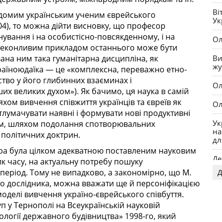
ук
Ві
не
відомим українським ученим єврейського
Ук
), то можна дійти висновку, що професор
нування і на особистісно-повсякденному, і на
Ол
ереконливим прикладом останнього може бути
Ви
ана ним така гуманітарна дисципліна, як
жу
україноюдаїка — це «комплексна, переважно етно-
ство у його глибинних взаєминах і
Ол
х великих духом»). Як бачимо, ця наука в самій
хом вивчення співжиття українців та євреїв як
Ол
итлумачувати наявні і формувати нові продуктивні
Ук
им, шляхом подолання спотворювальних
на
 політичних доктрин.
дл
ера була цілком адекватною поставленим науковим
Де
к часу, на актуальну потребу пошуку
період. Тому не випадково, а закономірно, що М.
Д
OP
о дослідника, можна вважати ще й персоніфікацією
моделі вивчення україно-єврейського співбуття.
 у Тернополі на Всеукраїнській науковій
ології державного будівництва» 1998-го, який