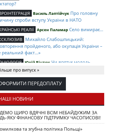
ктатор?
Про головну
ВРОІНТЕГРАЦІЯ
Василь Лаптійчук
ичину спроби вступу України в НАТО
Село вимирає…
КРАЇНСЬКІ РЕАЛІЇ
Арсен Паламар
Михайло Слабошпицький:
КСКЛЮЗИВ
овторення пройденого, або окупація України –
 реальний факт...»
Чи врятує молодь
ОЦІОЛОГІЯ
Юрій Вінтюк
раїну?
ільше про випуск »
Україноюдаїка
УЛЬТУРА
Петро Іванишин
ОФОРМИТИ ПЕРЕДОПЛАТУ
ртена Феллера: шлях до співбуття
Станіслав Шушкевич: «Ми
ОЧКА ЗОРУ
НАШІ НОВИНИ
битимемо все, щоб демократія в Білорусі
ремогла»
ДЕМО ЩИРО ВДЯЧНІ ВСІМ НЕБАЙДУЖИМ ЗА
ДЬ-ЯКУ ФІНАНСОВУ ПІДТРИМКУ ЧАСОПИСОВІ!
Інфляція в Україні
КОНОМІКА
Василь Здоровик
Про
СТОРІЯ І СУЧАСНІСТЬ
Володимир В’ятрович
омилкова та згубна політика Польщі»