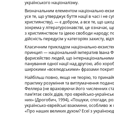
українського націоналізму.
Визначальним елементом національно-екзист
усе те, що утверджує буття нації в часі і не 
християнству), — є добром, а все те, що шкодит
зокрема у літературознавстві, це означає, щ
з християнством та ідеєю свободи народу; 
дійсність передусім у категоріях захисту, від
Класичним прикладом національно-екзистен
принцип — національний імператив Івана Фра
фарисейство людей, що інтернаціональними 
панування одної нації над другою, або хоро
широкими «вселюдськими» фразами покрити с
Найбільш повно, якщо не теорію, то принайм
практику розуміння та витлумачення подано
Феллера (не враховуючи його численних стат
пам’ятає своїх дідів, про єврейсько-українс
них» (Дрогобич, 1994), «Пошуки, спогади, роз
українсько-єврейські взаємини, особливо ж 
«Про наших великих духом? Есеї з україноюда