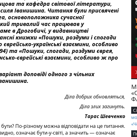
нцова та кафедра світової літератури,
силя Іванишина. Читання були присвячені
га, основоположника сучасної
кий тривалий час працював у
аме в Дрогобичі, у видавництві
нансні книжки «Пошуки, роздуми і спогади
ро єврейсько-українські взаємини, особливо
94) та «Пошуки, спогади, роздуми єврея,
аїнсько-єврейські взаємини, особливо ж про
ріант доповіді одного з чільних
Іванишина.
М
«
Діла добрих обновляться,
Ф
Діла злих загинуть.
С
Тарас Шевченко
мо
«Ч
бути? По-різному можна відповідати на це питання.
идно, означає бути-у-світі, а значить — означає
П