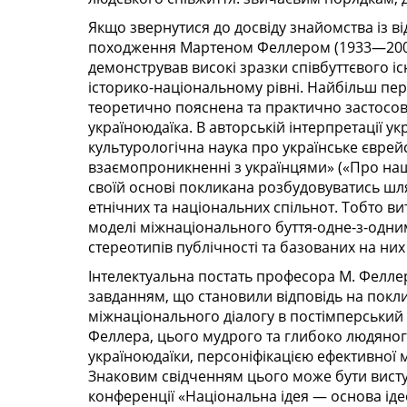
Якщо звернутися до досвіду знайомства із 
походження Мартеном Феллером (1933—2004
демонстрував високі зразки співбуттєвого іс
історико-національному рівні. Найбільш п
теоретично пояснена та практично застосов
україноюдаїка. В авторській інтерпретації 
культурологічна наука про українське єврей
взаємопроникненні з українцями» («Про наши
своїй основі покликана розбудовуватись шля
етнічних та національних спільнот. Тобто в
моделі міжнаціонального буття-одне-з-одн
стереотипів публічності та базованих на них
Інтелектуальна постать професора М. Фелл
завданням, що становили відповідь на покли
міжнаціонального діалогу в постімперський 
Феллера, цього мудрого та глибоко людяног
україноюдаїки, персоніфікацією ефективної 
Знаковим свідченням цього може бути виступ
конференції «Національна ідея — основа іде