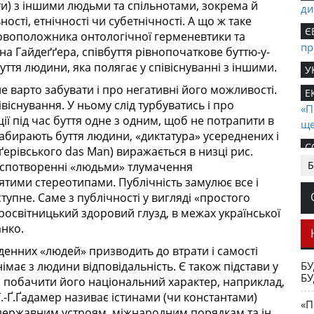
ти) з іншими людьми та спільнотами, зокрема й
ди
ості, етнічності чи субетнічності. А що ж таке
Є
новоположника онтологічної герменевтики та
пр
на Гайдеґґера, співбуття рівнопочаткове буттю-у-
уття людини, яка полягає у співіснуванні з іншими.
У
е варто забувати і про негативні його можливості.
Е
існування. У ньому слід турбуватись і про
«П
ції під час буття одне з одним, щоб не потрапити в
ще
забирають буття людини, «диктатура» усереднених і
С
ґерівського das Man) виражається в низці рис.
Ук
Б
 в спотворенні «людьми» тлумачення
ятими стереотипами. Публічність замулює все і
К
тупне. Саме з публічності у вигляді «простого
Ма
росвітницький здоровий глузд, в межах української
Т
анко.
ро
денних «людей» призводить до втрати і самості
пе
БУ
німає з людини відповідальність. Є також підстави у
БУ
Е
 побачити його національний характер, наприклад,
.-Ґ.Ґадамер називає істинами (чи константами)
І
«П
державним устроям, міжнародним порядкам та ін.