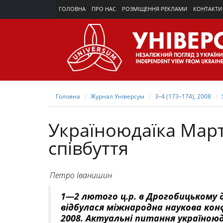
ГОЛОВНА
ПРО НАС
РОЗМІЩЕННЯ РЕКЛАМИ
КОНТАКТИ
Головна
Журнал Універсум
3–4 (173–174), 2008
Україноюдаїка Мар
співбуття
Петро Іванишин
1—2 лютого ц.р. в Дрогобицькому 
відбулася міжнародна наукова кон
2008. Актуальні питання україноюда