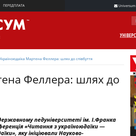
ПЕРЕДПЛАТА
Universum m
УНІВЕР
Україноюдаїка Мартена Феллера: шлях до співбуття
тена Феллера: шлях до
державному педуніверситеті ім. І.Франка
ференція «Читання з україноюдаїки —
їки», яку ініціювали Науково-