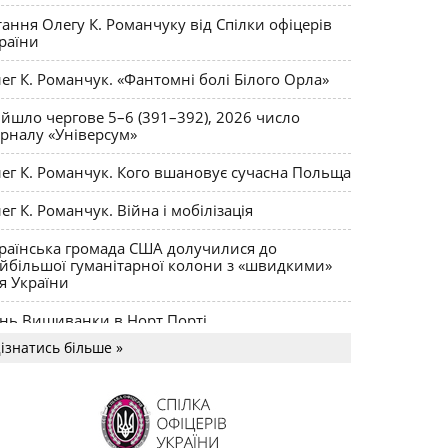
раїнсько-єврейську співпрацю в боротьбі за
тання Олегу К. Романчуку від Спілки офіцерів
залежну Україну
раїни
ег К. Романчук. «Фантомні болі Білого Орла»
йшло чергове 5–6 (391–392), 2026 число
рналу «Універсум»
ег К. Романчук. Кого вшановує сучасна Польща
ег К. Романчук. Війна і мобілізація
раїнська громада США долучилися до
йбільшої гуманітарної колони з «швидкими»
я України
нь Вишиванки в Норт Порті
ізнатись більше »
US MAGNUM Олега К. Романчука