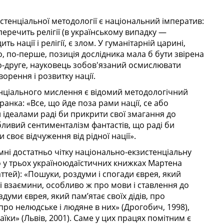
енціальної методології є національний імператив:
суперечить релігії (в українському випадку —
ь нації і релігії, є злом. У гуманітарній царині,
о, по-перше, позиція дослідника мала б бути звірена
по-друге, науковець зобов'язаний осмислювати
творення і розвитку нації.
ціального мислення є відомий методологічний
нка: «Все, що йде поза рами нації, се або
ідеалами раді би прикрити свої змагання до
бливий сентименталізм фантастів, що раді би
воє відчуження від рідної нації».
ні достатньо чітку національно-екзистенціальну
 у трьох україноюдаїстичних книжках Мартена
тей): «Пошуки, роздуми і спогади єврея, який
ькі взаємини, особливо ж про мови і ставлення до
думи єврея, який пам’ятає своїх дідів, про
про нелюдське і людяне в них» (Дрогобич, 1998),
їки» (Львів, 2001). Саме у цих працях помітним є