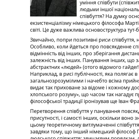
уміння співбути (співжи
людьми іншої національн
співбуття? На думку ос
екзистенціалізму німецького філософа Марті
світі. Це дуже важлива основоструктура тут-б
Звичайно, попри позитивні риси співбуття, н
Особливо, коли йдеться про повсякденне спів
відмінність від інших, про зберігання дистан
залежність від інших. Панування інших, що 
абстрактних «людей» (отого відомого гайдеґ
Наприклад, в рисі публічності, яка полягає
загальнозрозумілими і начебто всіма прийн
видає так приховане за відоме і кожному дос
хлопського розуму», що часом так нагадує п
філософської традиції іронізував ще Іван Фр
Перетворення співбуття у панування повсяк
присутності, і самості інших, оскільки воно з
цьому теоретичному витлумаченні співбуття
завдяки тому, що інший німецький філософ Г
людського співжиття: звичаєвим порядкам, 