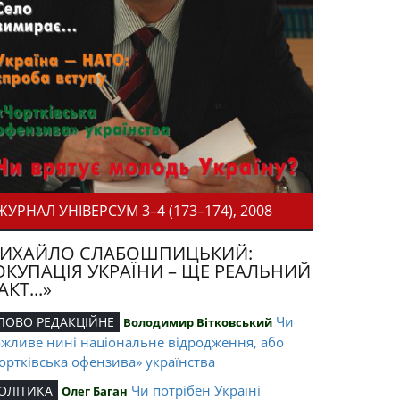
ЖУРНАЛ УНІВЕРСУМ 3–4 (173–174), 2008
ИХАЙЛО СЛАБОШПИЦЬКИЙ:
ОКУПАЦІЯ УКРАЇНИ – ЩЕ РЕАЛЬНИЙ
АКТ...»
Чи
ЛОВО РЕДАКЦІЙНЕ
Володимир Вітковський
жливе нині національне відродження, або
ортківська офензива» українства
Чи потрібен Україні
ОЛІТИКА
Олег Баган