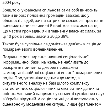
2004 року.
Зрештою, українська спільнота сама собі виносить
такий вирок: половина громадян вважає, що у
більшості людей, життя котрих не склалося, просто не
вистачає наполегливості й волі. Але зважимо на те,
що частка громадян, які впевнені у власних силах, за
ці 10 років збільшилася з 30 до 38%.
Такою була суспільна свідомість за дев’ять місяців до
помаранчевого волевиявлення.
Подальше розширення наявної соціологічної
інформаційної бази, на жаль, не наблизить до
розкриття причин та джерел переважно
самоорганізаційної соціальної енергії помаранчевих
подій. Продуктивніше вдатися до методів
ситуативного аналізу на базі цілого комплексу
статистичних, соціологічних та експертних даних та
оцінок. Але такий напрямок у сегменті суспільних наук
в Україні відсутній. А соціологічні дані виступають у
сценарному моделюванні ситуації лише фрагментом