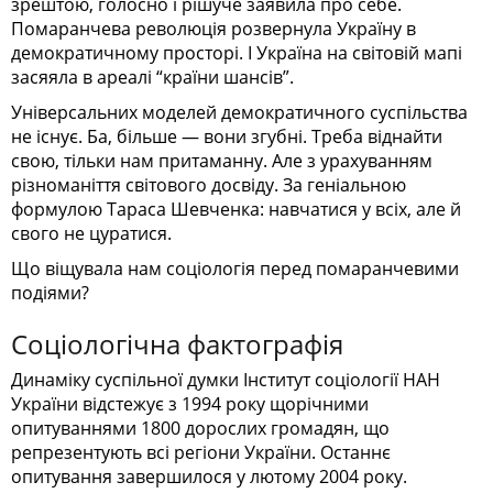
зрештою, голосно і рішуче заявила про себе.
Помаранчева революція розвернула Україну в
демократичному просторі. І Україна на світовій мапі
засяяла в ареалі “країни шансів”.
Універсальних моделей демократичного суспільства
не існує. Ба, більше — вони згубні. Треба віднайти
свою, тільки нам притаманну. Але з урахуванням
різноманіття світового досвіду. За геніальною
формулою Тараса Шевченка: навчатися у всіх, але й
свого не цуратися.
Що віщувала нам соціологія перед помаранчевими
подіями?
Соціологічна фактографія
Динаміку суспільної думки Інститут соціології НАН
України відстежує з 1994 року щорічними
опитуваннями 1800 дорослих громадян, що
репрезентують всі регіони України. Останнє
опитування завершилося у лютому 2004 року.