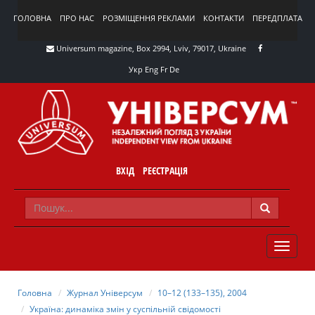
ГОЛОВНА
ПРО НАС
РОЗМІЩЕННЯ РЕКЛАМИ
КОНТАКТИ
ПЕРЕДПЛАТА
Universum magazine, Box 2994, Lviv, 79017, Ukraine
Укр
Eng
Fr
De
ВХІД
РЕЄСТРАЦІЯ
TOGGLE
NAVIG
Головна
Журнал Універсум
10–12 (133–135), 2004
Україна: динаміка змін у суспільній свідомості