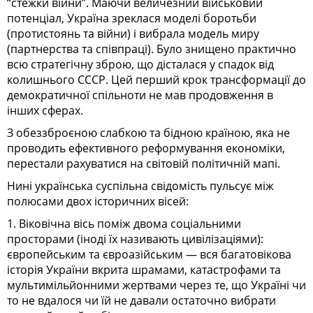
“стежки війни”. Маючи величезний військовий
потенціал, Україна зреклася моделі боротьби
(протистоянь та війни) і вибрала модель миру
(партнерства та співпраці). Було знищено практично
всю стратегічну зброю, що дісталася у спадок від
колишнього СССР. Цей перший крок трансформації до
демократичної спільноти не мав продовження в
інших сферах.
З обеззброєною слабкою та бідною країною, яка не
проводить ефективного реформування економіки,
перестали рахуватися на світовій політичній мапі.
Нині українська суспільна свідомість пульсує між
полюсами двох історичних вісей:
1. Віковічна вісь поміж двома соціальними
просторами (іноді їх називають цивілізаціями):
європейським та євроазійським — вся багатовікова
історія України вкрита шрамами, катастрофами та
мультимільйонними жертвами через те, що Україні чи
то не вдалося чи їй не давали остаточно вибрати