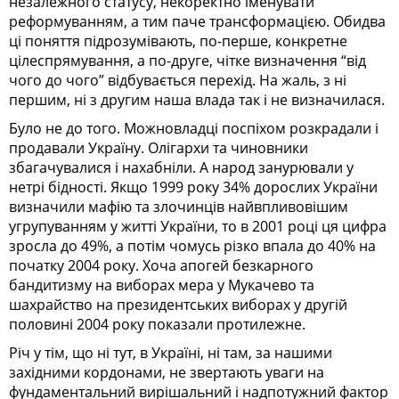
незалежного статусу, некоректно іменувати
реформуванням, а тим паче трансформацією. Обидва
ці поняття підрозумівають, по-перше, конкретне
цілеспрямування, а по-друге, чітке визначення “від
чого до чого” відбувається перехід. На жаль, з ні
першим, ні з другим наша влада так і не визначилася.
Було не до того. Можновладці поспіхом розкрадали і
продавали Україну. Олігархи та чиновники
збагачувалися і нахабніли. А народ занурювали у
нетрі бідності. Якщо 1999 року 34% дорослих України
визначили мафію та злочинців найвпливовішим
угрупуванням у житті України, то в 2001 році ця цифра
зросла до 49%, а потім чомусь різко впала до 40% на
початку 2004 року. Хоча апогей безкарного
бандитизму на виборах мера у Мукачево та
шахрайство на президентських виборах у другій
половині 2004 року показали протилежне.
Річ у тім, що ні тут, в Україні, ні там, за нашими
західними кордонами, не звертають уваги на
фундаментальний вирішальний і надпотужний фактор