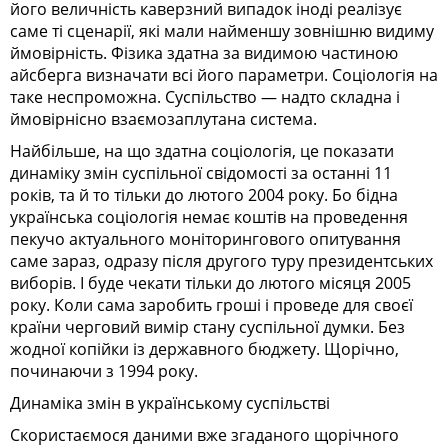
його величність каверзний випадок іноді реалізує
саме ті сценарії, які мали найменшу зовнішню видиму
ймовірність. Фізика здатна за видимою частиною
айсберга визначати всі його параметри. Соціологія на
таке неспроможна. Суспільство — надто складна і
ймовірнісно взаємозаплутана система.
Найбільше, на що здатна соціологія, це показати
динаміку змін суспільної свідомості за останні 11
років, та й то тільки до лютого 2004 року. Бо бідна
українська соціологія немає коштів на проведення
пекучо актуального моніторингового опитування
саме зараз, одразу після другого туру президентських
виборів. І буде чекати тільки до лютого місяця 2005
року. Коли сама заробить гроші і проведе для своєї
країни черговий вимір стану суспільної думки. Без
жодної копійки із державного бюджету. Щорічно,
починаючи з 1994 року.
Динаміка змін в українському суспільстві
Скористаємося даними вже згаданого щорічного