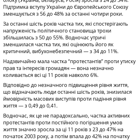
Підтримка вступу України до Європейського Союзу
зменшується з 56 до 48% за останні чотири роки.
За останні шість років частка тих, які спостерігають
напруженість політичного становища трохи
збільшилась з 50 до 55%. Водночас утричі
зменшилася частка тих, які оцінюють його як
критичний, вибухонебезпечний — з 34 до 11%.
Надзвичайно мала частка “протестантів” проти утиску
прав та інтересів громадян — вона незначно
коливається всі ці 11 років навколо 6%.
Відповідно до незначного підвищення рівня життя,
що відзначають люди останні шість років, знизилася
ймовірність масових виступів проти падіння рівня
життя — з 0,49 до 0,41.
Водночас, як це не парадоксально, частка активних
протестантів проти постійного погіршення умов
життя значно зросла за ці 11 років з 23 до 47% на
початок 2003 року, а потім впала до 42% на початку