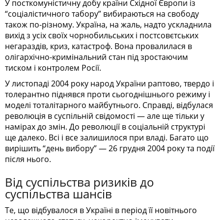
У посткомуністичну добу країни Східної Європи із
“соціалістичного табору” вибираються на свободу
також по-різному. Україна, на жаль, надто ускладнила
вихід з усіх своїх чорнобильських і постсовєтських
негараздів, криз, катастроф. Вона провалилася в
олігархічно-кримінальний стан під зростаючим
тиском і контролем Росії.
У листопаді 2004 року народ України раптово, твердо і
толерантно піднявся проти сьогоднішнього режиму і
моделі тоталітарного майбутнього. Справді, відбулася
революція в суспільній свідомості — але ще тільки у
намірах до змін. До революції в соціальній структурі
ще далеко. Всі і все залишилося при владі. Багато що
вирішить “день вибору” — 26 грудня 2004 року та події
після нього.
Від суспільства ризиків до
суспільства шансів
Те, що відбувалося в Україні в період її новітнього