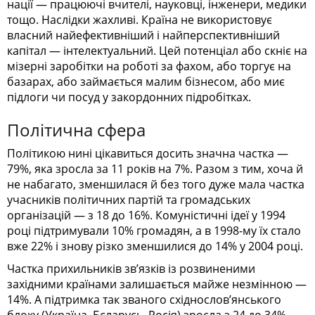
нації — працюючі вчителі, науковці, інженери, медики
тощо. Наслідки жахливі. Країна не використовує
власний найефективніший і найперспективніший
капітал — інтелектуальний. Цей потенціал або скніє на
мізерні заробітки на роботі за фахом, або торгує на
базарах, або займається малим бізнесом, або миє
підлоги чи посуд у закордонних підробітках.
Політична сфера
Політикою нині цікавиться досить значна частка —
79%, яка зросла за 11 років на 7%. Разом з тим, хоча й
не набагато, зменшилася й без того дуже мала частка
учасників політичних партій та громадських
організацій — з 18 до 16%. Комуністичні ідеї у 1994
році підтримували 10% громадян, а в 1998-му їх стало
вже 22% і знову різко зменшилися до 14% у 2004 році.
Частка прихильників зв’язків із розвиненими
західними країнами залишається майже незмінною —
14%. А підтримка так званого східнослов’янського
блоку (Україна, Бєларусь, Росія) зросла з 24 до 34%.