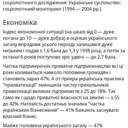
соціологічного дослідження: Українське суспільство:
соціологічний моніторинг (1994 — 2004 рр.).
Економіка
Індекс економічної ситуації (на шкалі від 0 — дуже
погана до 10 — дуже добра) в оцінках українського
загалу впродовж усього періоду залишався дуже
низьким і падав з 1,6 бала до 1,3 у 1998 році, а потім за
останні 6 років поступово зріс удвічі — до 2,7 бала.
Частка підтримуючих приватне підприємництво всі ці
роки коливається навколо половини громадян і
становить зараз 47%. А от прикра українська практика
“прихватизації” зменшила частку прихильників
приватизації великих підприємств з 25 до 18%. Так
само як і щодо приватної власності на землю — з 55
до 42%. Натомість достатньо значима “частка
українських бізнесменів” — 41% бажають заснувати
власний бізнес.
Майже половина українського загалу — 47%