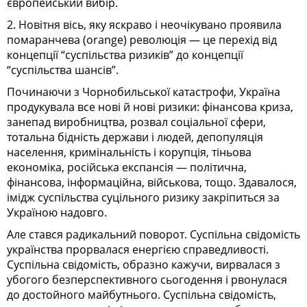
європейський вибір.
2. Новітня вісь, яку яскраво і неочікувано проявила
помаранчева (orange) революція — це перехід від
концепції “суспільства ризиків” до концепції
“суспільства шансів”.
Починаючи з Чорнобильської катастрофи, Україна
продукувала все нові й нові ризики: фінансова криза,
занепад виробництва, розвал соціальної сфери,
тотальна бідність держави і людей, депопуляція
населення, кримінальність і корупція, тіньова
економіка, російська експансія — політична,
фінансова, інформаційна, військова, тощо. Здавалося,
імідж суспільства суцільного ризику закріпиться за
Україною надовго.
Але стався радикальний поворот. Суспільна свідомість
українства прорвалася енергією справедливості.
Суспільна свідомість, образно кажучи, вирвалася з
убогого безперспективного сьогодення і рвонулася
до достойного майбутнього. Суспільна свідомість,