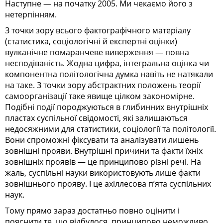
Наступне — на початку 2005. Ми чекаємо його з
нетерпінням.
З точки зору всього фактографічного матеріалу
(статистика, соціологічні й експертні оцінки)
вулканічне помаранчеве виверження — повна
несподіваність. Жодна цифра, інтегральна оцінка чи
компонентна політологічна думка навіть не натякали
на таке. З точки зору абстрактних положень теорії
самоорганізації таке явище цілком закономірне.
Подібні події породжуються в глибинних внутрішніх
пластах суспільної свідомості, які залишаються
недосяжними для статистики, соціології та політології.
Вони спроможні фіксувати та аналізувати лишень
зовнішні прояви. Внутрішні причини та факти їхніх
зовнішніх проявів — це принципово різні речі. На
жаль, суспільні науки використовують лише факти
зовнішнього прояву. І це ахіллесова п’ята суспільних
наук.
Тому прямо зараз достатньо повно оцінити і
пояснити те, що відбулося, принципово неможливо.