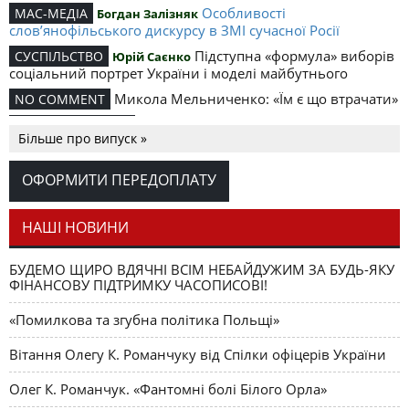
Особливості
МАС-МЕДІА
Богдан Залізняк
слов’янофільського дискурсу в ЗМІ сучасної Росії
Підступна «формула» виборів
СУСПІЛЬСТВО
Юрій Саєнко
соціальний портрет України і моделі майбутнього
Микола Мельниченко: «Їм є що втрачати»
NO COMMENT
Звичайний бандитизм
ЯВНЕ І ПОТАЄМНЕ
Більше про випуск »
Тероризм на експорт
Валерія Новодворська: «За Росією плаче
ПОЗИЦІЯ
ОФОРМИТИ ПЕРЕДОПЛАТУ
нюрнберзький процес»
НАШІ НОВИНИ
БУДЕМО ЩИРО ВДЯЧНІ ВСІМ НЕБАЙДУЖИМ ЗА БУДЬ-ЯКУ
ФІНАНСОВУ ПІДТРИМКУ ЧАСОПИСОВІ!
«Помилкова та згубна політика Польщі»
Вітання Олегу К. Романчуку від Спілки офіцерів України
Олег К. Романчук. «Фантомні болі Білого Орла»