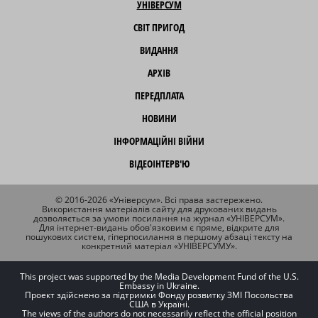
УНІВЕРСУМ
СВІТ ПРИГОД
ВИДАННЯ
АРХІВ
ПЕРЕДПЛАТА
НОВИНИ
ІНФОРМАЦІЙНІ ВІЙНИ
ВІДЕОІНТЕРВ'Ю
© 2016-2026 «Універсум». Всі права застережено.
Використання матеріалів сайту для друкованих видань
дозволяється за умови посилання на журнал «УНІВЕРСУМ».
Для інтернет-видань обов'язковим є пряме, відкрите для
пошукових систем, гіперпосилання в першому абзаці тексту на
конкретний матеріал «УНІВЕРСУМУ».
This project was supported by the Media Development Fund of the U.S.
Embassy in Ukraine.
Проект здійснено за підтримки Фонду розвитку ЗМІ Посольства
США в Україні.
The views of the authors do not necessarily reflect the official position