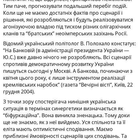
Тим паче, прогнозувати подальший перебіг подій.
Коли ще не маємо достатніх фактів про сценарії і
рішення, які розробляються і будуть реалізовуватися
агонізуючою владою під тиском різних олігархічних
кланів та “братських” неоімперських зазіхань Росії.
Відомий український політолог В. Полохало констатує:
“На Банковій (в адміністрації президента України —
Ю.С.) вже давно нічого не розробляють. Всі сценарії
спротивів демократичному розвитку України
пишуться сьогодні у Москві. А Банкова, починаючи з
квітня цього року, є лише інструментом реалізації
кремлівських наробок” (газета “Вечірні вісті”, Київ, 22
грудня 2004).
З точки зору спостерігача нинішня українська
ситуація в термінах синергетики визначається як
“біфуркаційна”. Вона виникла зненацька. Тому доки
ще не знаємо, як з неї вийдемо. Уся спільнота та її
еліта мають оптимістичні сподівання. Маємо
приблизні ймовірності сценаріїв цих сподівань. Та