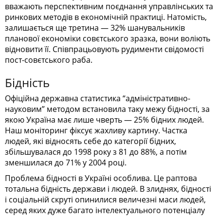
вважають перспективним поєднання управлінських та
ринкових методів в економічній практиці. Натомість,
залишається ще третина — 32% шанувальників
планової економіки совєтського зразка, вони воліють
відновити її. Співпрацьовують рудименти свідомості
пост-совєтського раба.
Бідність
Офіційна державна статистика “адміністративно-
науковим” методом встановила таку межу бідності, за
якою Україна має лише чверть — 25% бідних людей.
Наш моніторинг фіксує жахливу картину. Частка
людей, які відносять себе до категорії бідних,
збільшувалася до 1998 року з 81 до 88%, а потім
зменшилася до 71% у 2004 році.
Проблема бідності в Україні особлива. Це раптова
тотальна бідність держави і людей. В злиднях, бідності
і соціальній скруті опинилися величезні маси людей,
серед яких дуже багато інтелектуального потенціалу