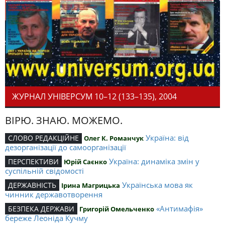
ЖУРНАЛ УНІВЕРСУМ 10–12 (133–135), 2004
ВІРЮ. ЗНАЮ. МОЖЕМО.
Україна: від
СЛОВО РЕДАКЦІЙНЕ
Олег К. Романчук
дезорганізації до самоорганізації
Україна: динаміка змін у
ПЕРСПЕКТИВИ
Юрій Саєнко
суспільній свідомості
Українська мова як
ДЕРЖАВНІСТЬ
Ірина Магрицька
чинник державотворення
«Антимафія»
БЕЗПЕКА ДЕРЖАВИ
Григорiй Омельченко
береже Леоніда Кучму