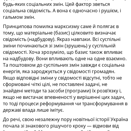
будь-яких соціальних змін. Цей фактор зветься
соціальна свідомість. А вона є одночасно і рушієм, і
гальмом змін.
Принципова помилка марксизму саме й полягає в
тому, що матеріальне (базис) цілковито визначає
свідомість (надбудову). Якраз навпаки. Всі суспільні
зміни починаються зі змін (зрушень) у суспільній
свідомості. Хоча зрозуміло, що базис також впливає
на надбудову. Вони впливають одне на одне взаємно.
Та поштовхом до суспільних змін завжди є соціальна
енергія, яка зароджується у свідомості громадян.
Якщо відповідні зміни у свідомості відсутні, тобто не
сформовані чіткі цілі, не поставлені задачі, не
знайдені методи та засоби (програми) їх розв’язку і,
якщо не вистачає впевненості у вирішенні цих задач,
то тоді процеси реформування чи трансформування в
державі влада лише імітує.
До речі, свою незалежну пору новітньої історії Україна
почала зі знакового рішучого кроку — відмови від