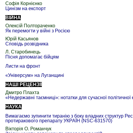
Софія Корнієнко
Цинізм на експорт
ВІЙНА
Олексій Полтораченко
Як перемогти у війні з Росією
Юрій Касьянов
Сповідь розвідника
Л. Старобинець
Пісня допомагає бійцям
Листи на фронт
«Універсум» на Луганщині
НАШІ РЕЦЕНЗІЇ
Дмитро Плахта
«Недержавні таємниці»: нотатки для сучасної політичної 
НАУКА
Вимагаємо зупинити тиранію з боку владних структур Рес
протиракового препарату УКРАЇН (
NSC
-631570)
Вікторія О. Романчук