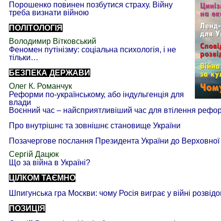
Порошенко повинен позбутися страху. Війну
треба визнати війною
ПОЛІТОЛОГІЯ
Володимир Вітковський
Феномен путінізму: соціальна психологія, і не
тільки…
БЕЗПЕКА ДЕРЖАВИ
Олег К. Романчук
Реформи по-українському, або індульгенція для
влади
Воєнний час – найсприятливіший час для втілення рефо
Про внутрішнє та зовнішнє становище України
Позачергове послання Президента України до Верховної 
Сергій Дацюк
Що за війна в Україні?
ЦІЛКОМ ТАЄМНО
Шпигунська гра Москви: чому Росія виграє у війні розвідок
ПОЗИЦІЯ