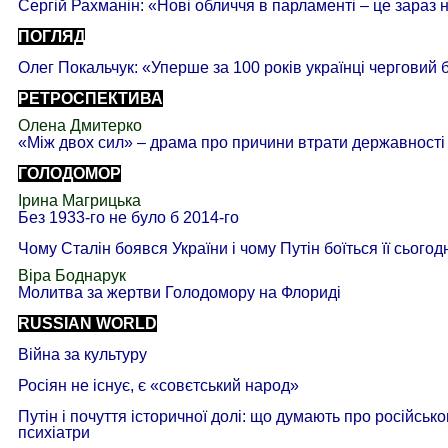
Сергій Рахманін: «Нові обличчя в парламенті – це зараз
ПОГЛЯД
Олег Покальчук: «Уперше за 100 років українці чергови
РЕТРОСПЕКТИВА
Олена Дмитерко
«Між двох сил» – драма про причини втрати державності
ГОЛОДОМОР
Ірина Магрицька
Без 1933-го не було б 2014-го
Чому Сталін боявся України і чому Путін боїться її сьогод
Віра Боднарук
Молитва за жертви Голодомору на Флориді
RUSSIAN WORLD
Війна за культуру
Росіян не існує, є «совєтський народ»
Путін і почуття історичної долі: що думають про російськ
психіатри