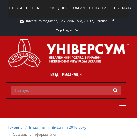
ГОЛОВНА
ПРО НАС
РОЗМІЩЕННЯ РЕКЛАМИ
КОНТАКТИ
ПЕРЕДПЛАТА
Universum magazine, Box 2994, Lviv, 79017, Ukraine
Укр
Eng
Fr
De
ВХІД
РЕЄСТРАЦІЯ
TOGGLE
NAVIG
Головна
Видання
Видання 2016 року
Соціальна інформатика