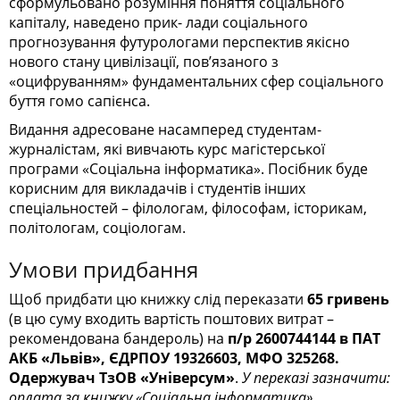
сформульовано розуміння поняття соціального
капіталу, наведено прик- лади соціального
прогнозування футурологами перспектив якісно
нового стану цивілізації, пов’язаного з
«оцифруванням» фундаментальних сфер соціального
буття гомо сапієнса.
Видання адресоване насамперед студентам-
журналістам, які вивчають курс магістерської
програми «Соціальна інформатика». Посібник буде
корисним для викладачів і студентів інших
спеціальностей – філологам, філософам, історикам,
політологам, соціологам.
Умови придбання
Щоб придбати цю книжку слід переказати
65 гривень
(в цю суму входить вартість поштових витрат –
рекомендована бандероль) на
п/р 2600744144 в ПАТ
АКБ «Львів», ЄДРПОУ 19326603, МФО 325268.
Одержувач ТзОВ «Універсум»
.
У переказі зазначити:
оплата за книжку «Соціальна інформатика».