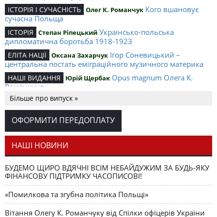
Кого вшановує
ІСТОРІЯ І СУЧАСНІСТЬ
Олег К. Романчук
сучасна Польща
Українсько-польська
ІСТОРІЯ
Степан Ріпецький
дипломатична боротьба 1918-1923
Ігор Соневицький –
ЕЛІТА НАЦІЇ
Оксана Захарчук
центральна постать еміграційного музичного материка
Opus magnum Олега К.
НАШІ ВИДАННЯ
Юрій Щербак
Романчука
Більше про випуск »
Аналітичний центр Олега К.
РЕЦЕНЗІЇ
Петро Іванишин
Романчука
ОФОРМИТИ ПЕРЕДОПЛАТУ
Журавель і синиця
СЛОВО РЕДАКЦІЙНЕ
Олег К. Романчук
як уособлення української політстратегії й тактики
НАШІ НОВИНИ
БУДЕМО ЩИРО ВДЯЧНІ ВСІМ НЕБАЙДУЖИМ ЗА БУДЬ-ЯКУ
ФІНАНСОВУ ПІДТРИМКУ ЧАСОПИСОВІ!
«Помилкова та згубна політика Польщі»
Вітання Олегу К. Романчуку від Спілки офіцерів України