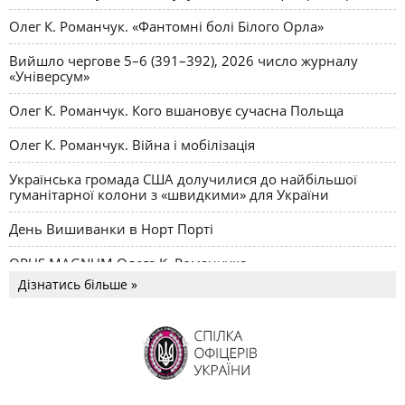
Олег К. Романчук. «Фантомні болі Білого Орла»
Вийшло чергове 5–6 (391–392), 2026 число журналу
«Універсум»
Олег К. Романчук. Кого вшановує сучасна Польща
Олег К. Романчук. Війна і мобілізація
Українська громада США долучилися до найбільшої
гуманітарної колони з «швидкими» для України
День Вишиванки в Норт Порті
OPUS MAGNUM Олега К. Романчука
Дізнатись більше »