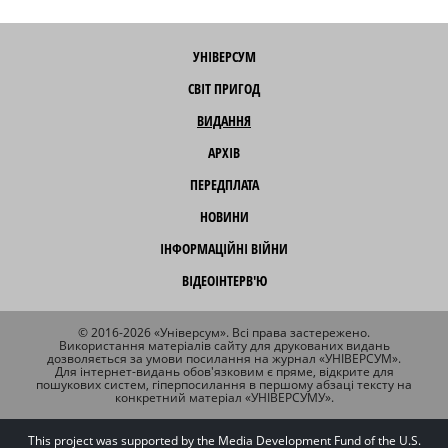
УНІВЕРСУМ
СВІТ ПРИГОД
ВИДАННЯ
АРХІВ
ПЕРЕДПЛАТА
НОВИНИ
ІНФОРМАЦІЙНІ ВІЙНИ
ВІДЕОІНТЕРВ'Ю
© 2016-2026 «Універсум». Всі права застережено.
Використання матеріалів сайту для друкованих видань
дозволяється за умови посилання на журнал «УНІВЕРСУМ».
Для інтернет-видань обов'язковим є пряме, відкрите для
пошукових систем, гіперпосилання в першому абзаці тексту на
конкретний матеріал «УНІВЕРСУМУ».
This project was supported by the Media Development Fund of the U.S.