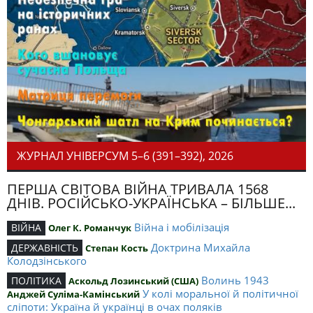
ЖУРНАЛ УНІВЕРСУМ 5–6 (391–392), 2026
ПЕРША СВІТОВА ВІЙНА ТРИВАЛА 1568
ДНІВ. РОСІЙСЬКО-УКРАЇНСЬКА – БІЛЬШЕ...
Війна і мобілізація
ВІЙНА
Олег К. Романчук
Доктрина Михайла
ДЕРЖАВНІСТЬ
Степан Кость
Колодзінського
Волинь 1943
ПОЛІТИКА
Аскольд Лозинський (США)
У колі моральної й політичної
Анджей Суліма-Камінський
сліпоти: Україна й українці в очах поляків