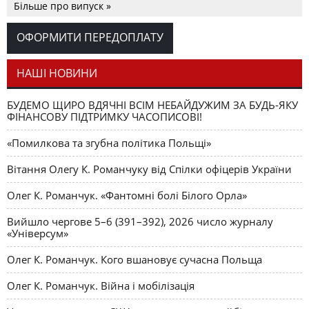
Більше про випуск »
Аналітичний центр Олега К.
РЕЦЕНЗІЇ
Петро Іванишин
Романчука
ОФОРМИТИ ПЕРЕДОПЛАТУ
Журавель і синиця
СЛОВО РЕДАКЦІЙНЕ
Олег К. Романчук
як уособлення української політстратегії й тактики
НАШІ НОВИНИ
БУДЕМО ЩИРО ВДЯЧНІ ВСІМ НЕБАЙДУЖИМ ЗА БУДЬ-ЯКУ
ФІНАНСОВУ ПІДТРИМКУ ЧАСОПИСОВІ!
«Помилкова та згубна політика Польщі»
Вітання Олегу К. Романчуку від Спілки офіцерів України
Олег К. Романчук. «Фантомні болі Білого Орла»
Вийшло чергове 5–6 (391–392), 2026 число журналу
«Універсум»
Олег К. Романчук. Кого вшановує сучасна Польща
Олег К. Романчук. Війна і мобілізація