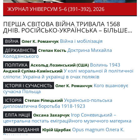
ЖУРНАЛ УНІВЕРСУМ 5–6 (391–392), 2026
ПЕРША СВІТОВА ВІЙНА ТРИВАЛА 1568
ДНІВ. РОСІЙСЬКО-УКРАЇНСЬКА – БІЛЬШЕ...
Війна і мобілізація
ВІЙНА
Олег К. Романчук
Доктрина Михайла
ДЕРЖАВНІСТЬ
Степан Кость
Колодзінського
Волинь 1943
ПОЛІТИКА
Аскольд Лозинський (США)
У колі моральної й політичної
Анджей Суліма-Камінський
сліпоти: Україна й українці в очах поляків
Кого вшановує
ІСТОРІЯ І СУЧАСНІСТЬ
Олег К. Романчук
сучасна Польща
Українсько-польська
ІСТОРІЯ
Степан Ріпецький
дипломатична боротьба 1918-1923
Ігор Соневицький –
ЕЛІТА НАЦІЇ
Оксана Захарчук
центральна постать еміграційного музичного материка
Opus magnum Олега К.
НАШІ ВИДАННЯ
Юрій Щербак
Романчука