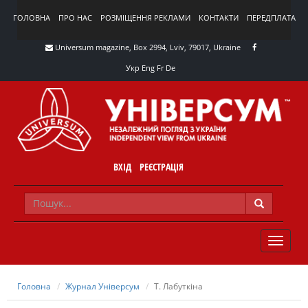
ГОЛОВНА
ПРО НАС
РОЗМІЩЕННЯ РЕКЛАМИ
КОНТАКТИ
ПЕРЕДПЛАТА
Universum magazine, Box 2994, Lviv, 79017, Ukraine
Укр
Eng
Fr
De
ВХІД
РЕЄСТРАЦІЯ
TOGGLE
NAVIG
Головна
Журнал Універсум
Т. Лабуткіна