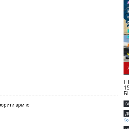
П
1
Б
В
творити армію
Д
Ко