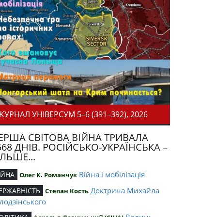
ЖУРНАЛ УНІВЕРСУМ 5–6 (391–392), 2026
ЕРША СВІТОВА ВІЙНА ТРИВАЛА
568 ДНІВ. РОСІЙСЬКО-УКРАЇНСЬКА –
ІЛЬШЕ...
Війна і мобілізація
ІЙНА
Олег К. Романчук
Доктрина Михайла
ЕРЖАВНІСТЬ
Степан Кость
лодзінського
Волинь