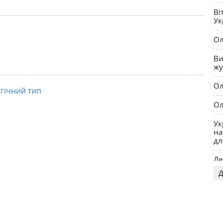
та
Ві
Ук
Ол
Ви
жу
Ол
гічний тип
Ол
Ук
на
дл
Де
Д
OP