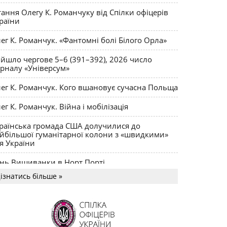
ктики
тання Олегу К. Романчуку від Спілки офіцерів
раїни
ег К. Романчук. «Фантомні болі Білого Орла»
йшло чергове 5–6 (391–392), 2026 число
рналу «Універсум»
ег К. Романчук. Кого вшановує сучасна Польща
ег К. Романчук. Війна і мобілізація
раїнська громада США долучилися до
йбільшої гуманітарної колони з «швидкими»
я України
нь Вишиванки в Норт Порті
ізнатись більше »
US MAGNUM Олега К. Романчука