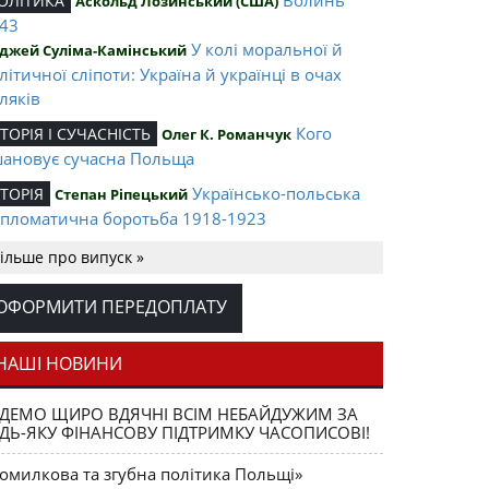
ОЛІТИКА
Аскольд Лозинський (США)
43
У колі моральної й
джей Суліма-Камінський
літичної сліпоти: Україна й українці в очах
ляків
Кого
СТОРІЯ І СУЧАСНІСТЬ
Олег К. Романчук
ановує сучасна Польща
Українсько-польська
СТОРІЯ
Степан Ріпецький
пломатична боротьба 1918-1923
Ігор Соневицький –
ЛІТА НАЦІЇ
Оксана Захарчук
ільше про випуск »
нтральна постать еміграційного музичного
терика
ОФОРМИТИ ПЕРЕДОПЛАТУ
Opus magnum
АШІ ВИДАННЯ
Юрій Щербак
ега К. Романчука
НАШІ НОВИНИ
Аналітичний центр
ЕЦЕНЗІЇ
Петро Іванишин
ДЕМО ЩИРО ВДЯЧНІ ВСІМ НЕБАЙДУЖИМ ЗА
ега К. Романчука
ДЬ-ЯКУ ФІНАНСОВУ ПІДТРИМКУ ЧАСОПИСОВІ!
Журавель і
ЛОВО РЕДАКЦІЙНЕ
Олег К. Романчук
омилкова та згубна політика Польщі»
ниця як уособлення української політстратегії й