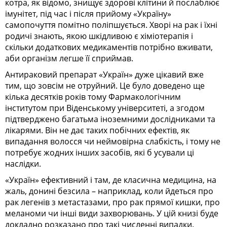
котра, як відомо, знищує здорові клітини й послаблює
імунітет, під час і після прийому «Україну»
самопочуття помітно поліпшується. Хворі на рак і їхні
родичі знають, якою шкідливою є хіміотерапія і
скільки додаткових медикаментів потрібно вживати,
аби організм легше її сприймав.
Антираковий препарат «Україн» дуже цікавий вже
тим, що зовсім не отруйний. Це було доведено ще
кілька десятків років тому Фармакологічним
інститутом при Віденському університеті, а згодом
підтверджено багатьма іноземними дослідниками та
лікарями. Він не дає таких побічних ефектів, як
випадання волосся чи неймовірна слабкість, і тому не
потребує жодних інших засобів, які б усували ці
наслідки.
«Україн» ефективний і там, де класична медицина, на
жаль, донині безсила – наприклад, коли йдеться про
рак легенів з метастазами, про рак прямої кишки, про
меланоми чи інші види захворювань. У цій книзі буде
докладно розказано про такі численні випадки.