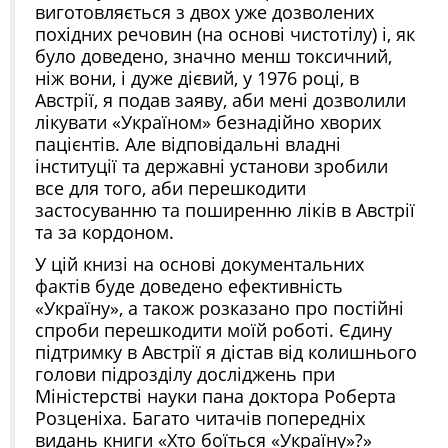
виготовляється з двох уже дозволених
похідних речовин (на основі чистотілу) і, як
було доведено, значно менш токсичний,
ніж вони, і дуже дієвий, у 1976 році, в
Австрії, я подав заяву, аби мені дозволили
лікувати «Україном» безнадійно хворих
пацієнтів. Але відповідальні владні
інституції та державні установи зробили
все для того, аби перешкодити
застосуванню та поширенню ліків в Австрії
та за кордоном.
У цій книзі на основі документальних
фактів буде доведено ефективність
«Україну», а також розказано про постійні
спроби перешкодити моїй роботі. Єдину
підтримку в Австрії я дістав від колишнього
голови підрозділу досліджень при
Міністерстві науки пана доктора Роберта
Розценіха. Багато читачів попередніх
видань книги «Хто боїться «Україну»?»