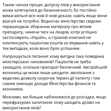
Таким чином процес допуску ліків у використання
може затягнутися до безконечності, бо постійно
вимагаються все нові й нові докази, навіть якщо вони
взагалі не потрібні. Водночас міністерство свідомо
перешкоджає збиранню матеріалу про вплив
препарату, чинячи тиск на лікарів, котрі успішно
застосовують «Україн», а страхові компанії не
компенсують пацієнтам коштів за лікування навіть у
тих випадках, коли воно було успішним.
Напрошується питання: кому вигідна така поведінка
міністерських чиновників? Пацієнтів не треба
захищати, оскільки препарат безпечний. Австрій­ській
економіці це може лише шкодити: зволікання з
видачею дозволу скорочує термін дії патенту і тим
самим зменшує доходи Міністерства фінансів та
економіки.
Можливо, ми більше наблизимося до розгадки, якщо
перефразуємо запитання: кому шкодить дозвіл на
використання ліків?