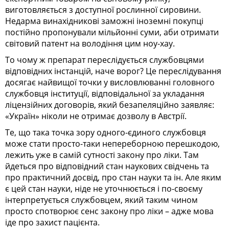
виготовляється з доступної рослинної сировини.
Недарма винахідникові заможні іноземні покупці
постійно пропонували мільйонні суми, аби отримати
світовий патент на володіння цим ноу-хау.
То чому ж препарат переслідується службовцями
відповідних інстанцій, наче ворог? Це переслідування
досягає найвищої точки у висловлюванні головного
службовця інституції, відповідальної за укладання
ліцензійних договорів, який безапеляційно заявляє:
«Україн» ніколи не отримає дозволу в Австрії.
Те, що така точка зору одного-єдиного службовця
може стати просто-таки непереборною перешкодою,
лежить уже в самій сутності закону про ліки. Там
йдеться про відповідний стан наукових свідчень та
про практичний досвід, про стан науки та ін. Але яким
є цей стан науки, ніде не уточнюється і по-своєму
інтерпретується службовцем, який таким чином
просто спотворює сенс закону про ліки – адже мова
іде про захист пацієнта.