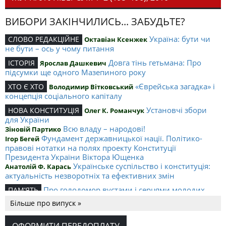
ВИБОРИ ЗАКІНЧИЛИСЬ... ЗАБУДЬТЕ?
Україна: бути чи
СЛОВО РЕДАКЦІЙНЕ
Октавіан Ксенжек
не бути – ось у чому питання
Довга тінь гетьмана: Про
ІСТОРІЯ
Ярослав Дашкевич
підсумки ще одного Мазепиного року
«Єврейська загадка» і
ХТО Є ХТО
Володимир Вітковський
концепція соціального капіталу
Установчі збори
НОВА КОНСТИТУЦІЯ
Олег К. Романчук
для України
Всю владу – народові!
Зіновій Партико
Фундамент державницької нації. Політико-
Ігор Бегей
правові нотатки на полях проекту Конституції
Президента України Віктора Ющенка
Українське суспільство і конституція:
Анатолій Ф. Карась
актуальність незворотніх та ефективних змін
Про голодомор вустами і серцями молодих
ПАМ’ЯТЬ
Більше про випуск »
Рак можна
НОВІ ВИДАННЯ
Елеонора Тун-Гогенштайн
перемогти!