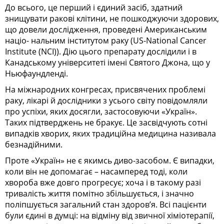
До всього, це перший і єдиний засіб, здатний
знищувати ракові клітини, не пошкоджуючи здорових,
що довели дослідження, проведені Американським
націо- нальним інститутом раку (US-National Cancer
Institute (NCI)). Дію цього препарату дослідили і в
Канадському університеті імені Святого Джона, що у
Ньюфаундленді.
На міжнародних конгресах, присвячених проблемі
раку, лікарі й дослідники з усього світу повідомляли
про успіхи, яких досягли, застосовуючи «Україн».
Таких підтверджень не бракує. Це засвідчують сотні
випадків хворих, яких традиційна медицина називала
безнадійними.
Проте «Україн» не є якимсь диво-засобом. Є випадки,
коли він не допомагає – насамперед тоді, коли
хвороба вже довго прогресує; хоча і в такому разі
тривалість життя помітно збільшується, і значно
поліпшується загальний стан здоров’я. Всі пацієнти
були єдині в думці: на відміну від звичної хіміотерапії,