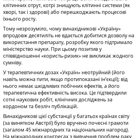
клітинних отрут, котрі знищують клітинні системи (як
хворі, так і здорові) або перешкоджають процесові
їхнього росту.
Тому незрозуміло, чому винахідникові «Україну»
впродовж десятиліть не вдається добитися дозволу на
використання препарату, розробку якого підтримало
міністерство науки. При цьому позитив у
співвідношенні «користь-ризик» не викликає жодного
сумніву.
У терапевтичних дозах «Україн» неотруйний (його
навіть можна пити, якщо протипоказані ін’єкції); від
нього немає шкідливих побічних ефектів, а його
терапевтична ефективність висока. Це підтвердили
сотні наукових робіт, клінічних досліджень за
кордоном та безліч публікацій.
Винахідникові цієї субстанції у багатьох країнах світу
(за винятком Австрії) було вручено почесні грамоти
(загалом 45 міжнародних та національних нагород).
На міжнародних конгресах з вивчення проблем раку