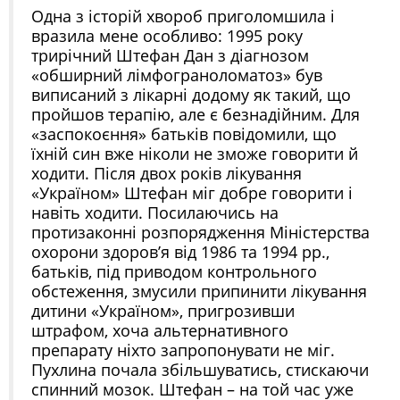
Одна з історій хвороб приголомшила і
вразила мене особливо: 1995 року
трирічний Штефан Дан з діагнозом
«обширний лімфограноломатоз» був
виписаний з лікарні додому як такий, що
пройшов терапію, але є безнадійним. Для
«заспокоєння» батьків повідомили, що
їхній син вже ніколи не зможе говорити й
ходити. Після двох років лікування
«Україном» Штефан міг добре говорити і
навіть ходити. Посилаючись на
протизаконні розпорядження Міністерства
охорони здоров’я від 1986 та 1994 рр.,
батьків, під приводом контрольного
обстеження, змусили припинити лікування
дитини «Україном», пригрозивши
штрафом, хоча альтернативного
препарату ніхто запропонувати не міг.
Пухлина почала збільшуватись, стискаючи
спинний мозок. Штефан – на той час уже