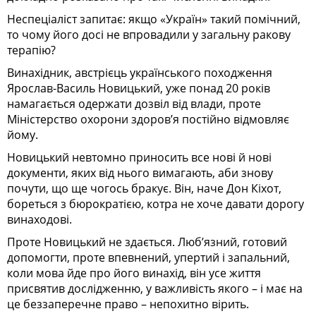
Неспеціаліст запитає: якщо «Україн» такий помічний,
то чому його досі не впровадили у загальну ракову
терапію?
Винахідник, австрієць українського походження
Ярослав-Василь Новиць­кий, уже понад 20 років
намагається одержати дозвіл від влади, проте
Міністерство охорони здоров’я постійно відмовляє
йому.
Новицький невтомно приносить все нові й нові
документи, яких від нього вимагають, аби знову
почути, що ще чогось бракує. Він, наче Дон Кіхот,
бореться з бюрократією, котра не хоче давати дорогу
винаходові.
Проте Новицький не здається. Люб’язний, готовий
допомогти, проте впевнений, упертий і запальний,
коли мова йде про його винахід, він усе життя
присвятив дослідженню, у важливість якого – і має на
це беззаперечне право – непохитно вірить.