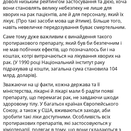
доволі низьким рейтингом застосування та дією, хоча
вони становлять велику небезпеку не лише для
хворих на рак пацієнтів, але й для персоналу, який їх
лікує. (Про такі засоби мова ще йтиме). Більше того,
навіть невеличке передозування буває смертельним.
Саме тому дуже важливим є винайдення такого
протиракового препарату, який був би безпечним і
не мав побічних ефектів, що позначалось би і на
коштах, котрі витрачаються на лікування хворих на
рак. (У 1990 році Національний інститут раку
підрахував ці кошти, загальна сума становила 104
млрд. доларів).
Зважаючи на ці факти, кожна держава та її
міністерства, лікарні й лікарі мали б радіти появі
препарату, що перемагає рак, не завдаючи шкоди
здоровому тілу. У багатьох країнах Європей­ського
Союзу, а також у США, вживаються заходи, аби
зробити такі ліки доступними. Особливість всіх
протиракових препаратів, які застосовуються у
хіміотерапії, полягає в тому, що вони складаються з