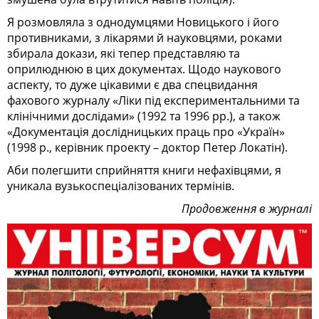
Я розмовляла з однодумцями Новицького і його
противниками, з лікарями й науковцями, роками
збирала докази, які тепер представляю та
оприлюднюю в цих документах. Щодо наукового
аспекту, то дуже цікавими є два спецвидання
фахового журналу «Ліки під експериментальними та
клінічними дослідами» (1992 та 1996 рр.), а також
«Документація дослідницьких праць про «Україн»
(1998 р., керівник проекту – доктор Петер Локатін).
Аби полегшити сприйняття книги нефахівцями, я
уникала вузькоспеціалізованих термінів.
Продовження в журналі