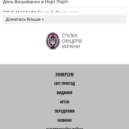
День Вишиванки в Норт Порті
OPUS MAGNUM Олега К. Романчука
Дізнатись більше »
УНІВЕРСУМ
СВІТ ПРИГОД
ВИДАННЯ
АРХІВ
ПЕРЕДПЛАТА
НОВИНИ