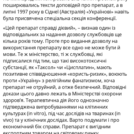
поширювались тексти доповідей про препарат, а в
липні 1997 року в Сіднеї (Австралія) «Українові» навіть
була присвячена спеціальна секція конференції.
«Цей препарат справді дієвий», – визнав один із
відповідальних за надання дозволу службовців ще
кілька років тому. Проте про видання дозволу на
використання препарату все одно не може бути й
мови. Те ж міністерство, ті ж службовці, які
підписалися під тим, що такі високотоксичні
субстанції, як «Таксол» чи «Цисплатин», мають
позитивне співвідношення «користь-ризик», воюють
проти «Україну» з релігійним фанатизмом, хоча
препарат не отруйний, а отже безпечний. Відповідні
докази цього давно лежать в Міністерстві охорони
здоров’я. Терапевтична дія його однозначно
підтверджена випробуваннями на клітинних
культурах (in vitro), під час дослідів на тваринах (in
vivo) та у клінічних дослідах. Варто подумати і про
економічний бік справи. Препарат є вигідним
експортним товаром на світовому ринку,