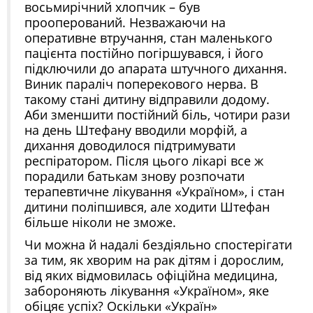
восьмирічний хлопчик – був
прооперований. Незважаючи на
оперативне втручання, стан маленького
пацієнта постійно погіршувався, і його
підключили до апарата штучного дихання.
Виник параліч поперекового нерва. В
такому стані дитину відправили додому.
Аби зменшити постійний біль, чотири рази
на день Штефану вводили морфій, а
дихання доводилося підтримувати
респіратором. Після цього лікарі все ж
порадили батькам знову розпочати
терапевтичне лікування «Україном», і стан
дитини поліпшився, але ходити Штефан
більше ніколи не зможе.
Чи можна й надалі бездіяльно спостерігати
за тим, як хворим на рак дітям і дорослим,
від яких відмовилась офіційна медицина,
забороняють лікування «Україном», яке
обіцяє успіх? Оскільки «Україн»