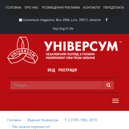
ГОЛОВНА
ПРО НАС
РОЗМІЩЕННЯ РЕКЛАМИ
КОНТАКТИ
ПЕРЕДПЛАТА
Universum magazine, Box 2994, Lviv, 79017, Ukraine
Укр
Eng
Fr
De
ВХІД
РЕЄСТРАЦІЯ
TOGGLE
NAVIG
Головна
Журнал Універсум
1–2 (195–196), 2010
Рак можна перемогти!