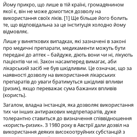
Йому прикро, що лише в тій країні, громадянином
якої є, він не може домогтися дозволу на
використання своїх ліків. [1] Ще більше його болить
те, що відповідальна за це інституція холодно йому
відмовляє.
Лише у виняткових випадках, які зазначені в законі
про медичні препарати, медикаменти можуть бути
передані до аптек – байдуже, діють вони чи ні, лікують
пацієнтів чи ні. Закон насамперед вимагає, аби
лікарський засіб не був шкідливим. Це означає, що за
наявності дозволу на використання лікарських
препаратів до уваги братимуться шкідливі впливи
(ризик), якщо переважає сума бажаних впливів
(користь).
Загалом, владна інстанція, яка дозволяє використання
тих чи інших антиракових медпрепаратів, дуже
толерантно ставиться до визначення співвідношення
«користь-ризик». З 1980 року в Австрії дали дозвіл на
використання деяких високоотруйних субстанцій з