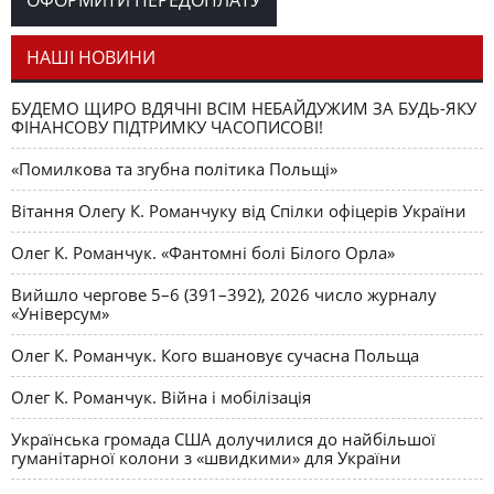
ОФОРМИТИ ПЕРЕДОПЛАТУ
Капітуляція перед
РЕАЛІЇ СЬОГОДЕННЯ
Сергій Грабовський
боєм. Малоросійський синдром: від Грушевського до
Ющенка
НАШІ НОВИНИ
БУДЕМО ЩИРО ВДЯЧНІ ВСІМ НЕБАЙДУЖИМ ЗА БУДЬ-ЯКУ
ФІНАНСОВУ ПІДТРИМКУ ЧАСОПИСОВІ!
«Помилкова та згубна політика Польщі»
Вітання Олегу К. Романчуку від Спілки офіцерів України
Олег К. Романчук. «Фантомні болі Білого Орла»
Вийшло чергове 5–6 (391–392), 2026 число журналу
«Універсум»
Олег К. Романчук. Кого вшановує сучасна Польща
Олег К. Романчук. Війна і мобілізація
Українська громада США долучилися до найбільшої
гуманітарної колони з «швидкими» для України