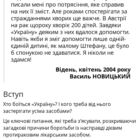
писали мені про потрясіння, яке справив
на них її зміст. Але роками спостерігати за
стражданнями хворих ще важче. В Австрії
на рак щороку хворіє 200 дітей. Завдяки
«Україну» деяким з них вдалося допомогти.
Навіть якби я зміг допомогти лише одній-
єдиній дитині, як малому Штефану, це було
б спонукою не здаватися. Я ніколи не
здамся!
Відень, квітень 2004 року
Василь НОВИЦЬКИЙ
Вступ
Хто боїться «Україну»? І кого треба від нього
застерігати усіма засобами?
Це ключові питання, які треба з’ясувати, розкриваючи
загадкові причини боротьби із насправді дієвим
протираковим лікарським засобом.