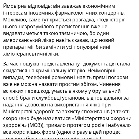
Ймовірна відповідь: він заважає економічним
інтересам іноземних фармакологічних концернів.
Можливо, саме тут криється розгадка, і тоді історія
цього незрозумілого протистояння вже не
видаватиметься такою таємничою, бо один
американський лікар навіть сказав, що новий
препарат міг би замінити усі популярні нині
хіміотерапевтичні ліки.
За час пошуків представлена тут документація стала
скидатися на кримінальну історію. Неймовірні
випадки, телефонні розмови і навіть прямі погрози
вже не можна назвати простим збігом. Чинення
всіляких перешкод, участь в якому у брутальний
спосіб брали службовці установи, відповідальної за
надання дозволів на використання ліків при
Міністерстві здоров’я та захисту споживачів (в тексті
скорочено буде називатися «Міністерством охорони
здоров’я» (МОЗ)), тривало протягом років і набувало
все жорсткіших форм (одного разу в цей процес
змушена була втрутитися навіть поліція).