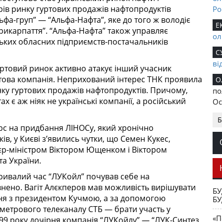
рів ринку гуртових продажів нафтопродуктів
Ро
фа-груп” — “Альфа-Нафта”, яке до того ж володіє
Е
рикарпаття”. “Альфа-Нафта” також управляє
ол
ьких обласних підприємств-постачальників
С
ві
ртовий ринок активно атакує інший учасник
това компанія. Неприхований інтерес ТНК проявила
О
инку гуртових продажів нафтопродуктів. Причому,
по
х є аж ніяк не українські компанії, а російський
Ос
по
Б
Ук
урс на придбання ЛІНОСу, який хронічно
До
в, у Києві з’явились чутки, що Семен Кукес,
її
’єр-міністром Віктором Ющенком і Віктором
Пе
а України.
ривалий час “ЛУКойл” почував себе на
внено. Вагіт Алєкперов мав можливість вирішувати
БУ
ння з президентом Кучмою, а за допомогою
БУ
метрового телеканалу СТБ — брати участь у
«П
1999 року дочірня компанія “ЛУКойлу” — “ЛУК-Синтез