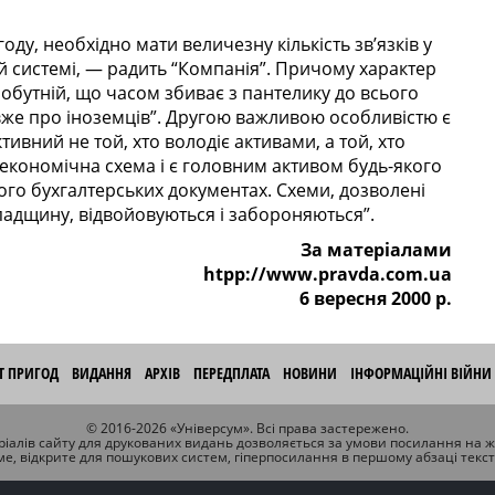
оду, необхідно мати величезну кількість зв’язків у
ій системі, — радить “Компанія”. Причому характер
амобутній, що часом збиває з пантелику до всього
вже про іноземців”. Другою важливою особливістю є
тивний не той, хто володіє активами, а той, хто
економічна схема і є головним активом будь-якого
го бухгалтерських документах. Схеми, дозволені
спадщину, відвойовуються і забороняються”.
За матеріалами
htpp://www.pravda.com.ua
6 вересня 2000 р.
ІТ ПРИГОД
ВИДАННЯ
АРХІВ
ПЕРЕДПЛАТА
НОВИНИ
ІНФОРМАЦІЙНІ ВІЙНИ
© 2016-2026 «Універсум». Всі права застережено.
іалів сайту для друкованих видань дозволяється за умови посилання на 
ме, відкрите для пошукових систем, гіперпосилання в першому абзаці текс