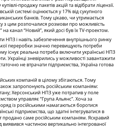
упівлі-продажу пакетів акцій та відібрати ліцензії.
вській системі оцінюється у 17% від сукупного
иканських банків. Тому цікаво, чи утримається
зку з цим розпочалися розмови про можливість
на канал “Новий”, який досі був їх TV-проектом.
ати НПЗ і навіть забезпечення внутрішнього ринку
ької переробки значно перевищують потреби
 тому існує реальна потреба включити українські НПЗ
фти. Українці зневірились у можливості завантажити
таточно не втрачати підприємства, Україна готова
ійських компаній в цілому збігаються. Тому
, також запропонують російським компаніям:
тану; Херсонський НПЗ уже потрапив у поле
иємством управляє “Група Альянс”. Хоча за
поряд із російськими намагаються боротися
раїнські підприємства, що здатні інтегруватися в
шт продано саме російським компаніям. Яскравий
од виявився частиною вертикально інтегрованої