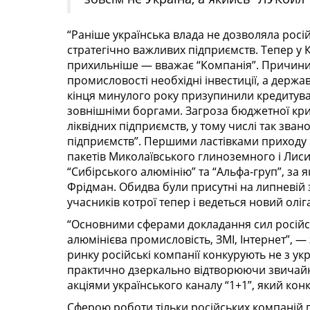
“Раніше українська влада не дозволяла росі
стратегічно важливих підприємств. Тепер у К
прихильніше — вважає “Компанія”. Причини 
промисловості необхідні інвестиції, а держ
кінця минулого року призупинили кредитува
зовнішніми боргами. Загроза бюджетної кри
ліквідних підприємств, у тому числі так зван
підприємств”. Першими ластівками приходу 
пакетів Миколаївського глиноземного і Ли
“Сибірського алюмінію” та “Альфа-груп”, за 
Фрідман. Обидва були присутні на липневій 
учасників котрої тепер і ведеться новий оліга
“Основними сферами докладання сил російсь
алюмінієва промисловість, ЗМІ, Інтернет”, —
ринку російські компанії конкурують не з ук
практично дзеркально відтворюючи звичайні 
акціями українського каналу “1+1”, який конк
Сферою роботи тільки російських компаній п