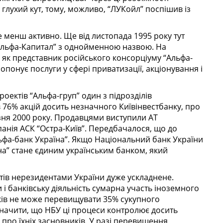
глухий кут, тому, можливо, “ЛУКойл” поспішив із
е менш активно. Ще від листопада 1995 року тут
“Альфа-Капитал” з однойменною назвою. На
 як представник російського консорціуму “Альфа-
ропонує послуги у сфері приватизації, акціонування і
оектів “Альфа-груп” один з підрозділів
в 76% акцій досить незначного Київінвестбанку, про
зня 2000 року. Продавцями виступили АТ
панія АСК “Остра-Київ”. Передбачалося, що до
ьфа-банк Україна”. Якщо Національний банк України
аїна” стане єдиним українським банком, який
етів нерезидентами України дуже ускладнене.
 і банківську діяльність сумарна участь іноземного
нків не може перевищувати 35% сукупного
ідзначити, що НБУ ці процеси контролює досить
 про їхніх засновників. У разі перевищення