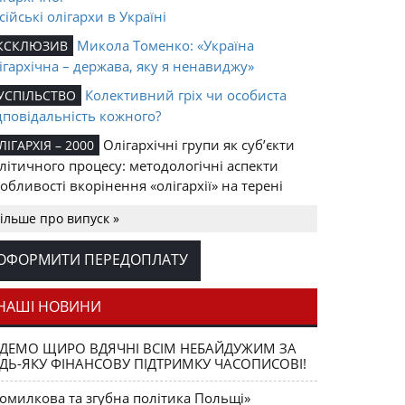
сійські олігархи в Україні
Микола Томенко: «Україна
КСКЛЮЗИВ
ігархічна – держава, яку я ненавиджу»
Колективний гріх чи особиста
УСПІЛЬСТВО
дповідальність кожного?
Олігархічні групи як суб’єкти
ЛІГАРХІЯ – 2000
літичного процесу: методологічні аспекти
обливості вкорінення «олігархії» на терені
сткомуністичних держав
ільше про випуск »
раїна олігархічна: деякі характерні ознаки
 характеристики сучасної російської олігархії та
ОФОРМИТИ ПЕРЕДОПЛАТУ
 взаємин з новим керівництвом Росії
рша двадцятка найбагатших росіян
НАШІ НОВИНИ
ДЕМО ЩИРО ВДЯЧНІ ВСІМ НЕБАЙДУЖИМ ЗА
ДЬ-ЯКУ ФІНАНСОВУ ПІДТРИМКУ ЧАСОПИСОВІ!
омилкова та згубна політика Польщі»