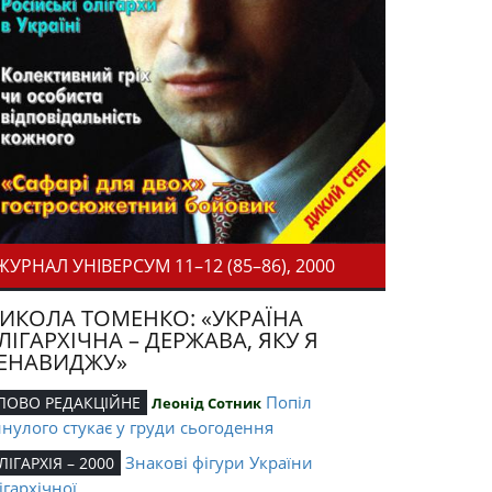
ЖУРНАЛ УНІВЕРСУМ 11–12 (85–86), 2000
ИКОЛА ТОМЕНКО: «УКРАЇНА
ЛІГАРХІЧНА – ДЕРЖАВА, ЯКУ Я
ЕНАВИДЖУ»
Попіл
ЛОВО РЕДАКЦІЙНЕ
Леонід Сотник
нулого стукає у груди сьогодення
Знакові фігури України
ЛІГАРХІЯ – 2000
ігархічної