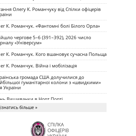
тання Олегу К. Романчуку від Спілки офіцерів
раїни
ег К. Романчук. «Фантомні болі Білого Орла»
йшло чергове 5–6 (391–392), 2026 число
рналу «Універсум»
ег К. Романчук. Кого вшановує сучасна Польща
ег К. Романчук. Війна і мобілізація
раїнська громада США долучилися до
йбільшої гуманітарної колони з «швидкими»
я України
нь Вишиванки в Норт Порті
ізнатись більше »
US MAGNUM Олега К. Романчука