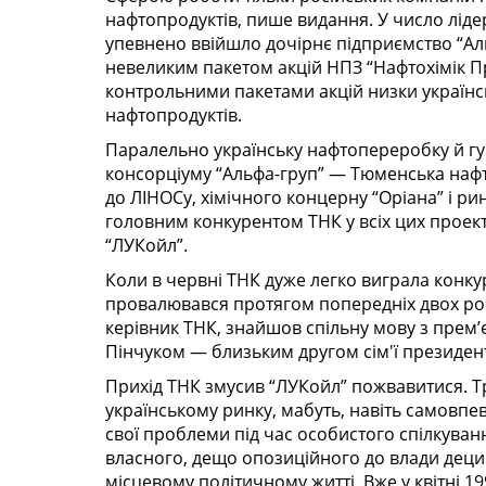
нафтопродуктів, пише видання. У число ліде
упевнено ввійшло дочірнє підприємство “Аль
невеликим пакетом акцій НПЗ “Нафтохімік П
контрольними пакетами акцій низки українс
нафтопродуктів.
Паралельно українську нафтопереробку й гу
консорціуму “Альфа-груп” — Тюменська наф
до ЛІНОСу, хімічного концерну “Оріана” і р
головним конкурентом ТНК у всіх цих проекта
“ЛУКойл”.
Коли в червні ТНК дуже легко виграла конк
провалювався протягом попередніх двох рокі
керівник ТНК, знайшов спільну мову з прем
Пінчуком — близьким другом сім'ї президент
Прихід ТНК змусив “ЛУКойл” пожвавитися. Т
українському ринку, мабуть, навіть самовпе
свої проблеми під час особистого спілкува
власного, дещо опозиційного до влади деци
місцевому політичному житті. Вже у квітні 