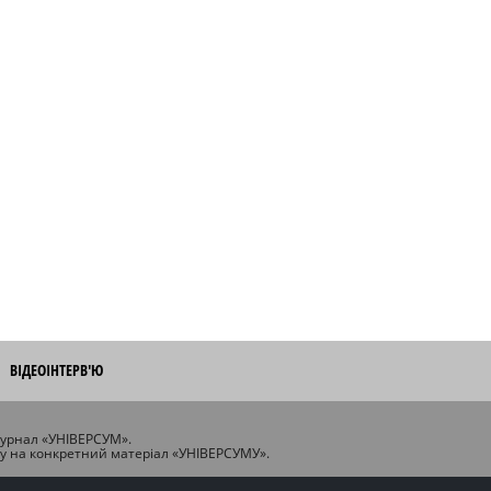
ВІДЕОІНТЕРВ'Ю
журнал «УНІВЕРСУМ».
ту на конкретний матеріал «УНІВЕРСУМУ».