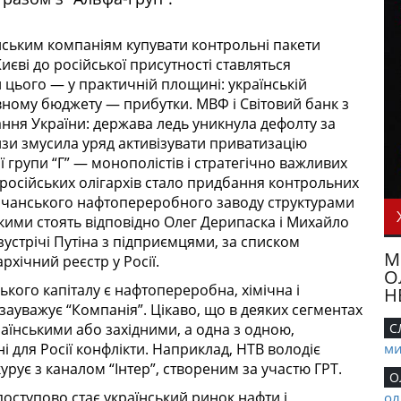
йським компаніям купувати контрольні пакети
иєві до російської присутності ставляться
цього — у практичній площині: українській
авному бюджету — прибутки. МВФ і Світовий банк з
ння України: держава ледь уникнула дефолту за
зи змусила уряд активізувати приватизацію
ої групи “Г” — монополістів і стратегічно важливих
російських олігархів стало придбання контрольних
сичанського нафтопереробного заводу структурами
якими стоять відповідно Олег Дерипаска і Михайло
зустрічі Путіна з підприємцями, за списком
М
рхічний реєстр у Росії.
О
кого капіталу є нафтопереробна, хімічна і
Н
 зауважує “Компанія”. Цікаво, що в деяких сегментах
раїнськими або західними, а одна з одною,
С
для Росії конфлікти. Наприклад, НТВ володіє
ми
урує з каналом “Інтер”, створеним за участю ГРТ.
О
оступово стає український ринок нафти і
ол