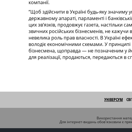
компанії.
“Щоб здійснити в Україні будь-яку значиму уг
державному апараті, парламенті і банківськ
цих зв’язків, продовжує газета, настільки с
звичних російських бізнесменів, не кажучи 
невелика роль прав власності. В Україні ефек
володіє економічними схемами. У принципі 
бізнесмена, щоправда — не позначеним у йо
для реалізації, продаються, передаються в 
УНІВЕРСУМ
СВ
Використання матер
Для інтернет-видань обов'язковим є пря