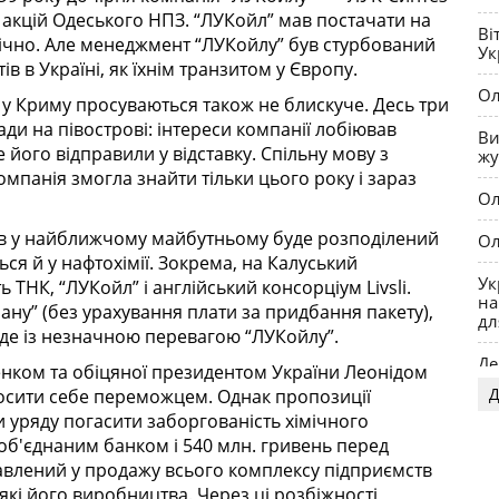
 акцій Одеського НПЗ. “ЛУКойл” мав постачати на
Ві
ічно. Але менеджмент “ЛУКойлу” був стурбований
Ук
 в Україні, як їхнім транзитом у Європу.
Ол
” у Криму просуваються також не блискуче. Десь три
ди на півострові: інтереси компанії лобіював
Ви
 його відправили у відставку. Спільну мову з
жу
мпанія змогла знайти тільки цього року і зараз
Ол
ів у найближчому майбутньому буде розподілений
Ол
ься й у нафтохімії. Зокрема, на Калуський
Ук
ТНК, “ЛУКойл” і англійський консорціум Livsli.
на
ріану” (без урахування плати за придбання пакету),
дл
де із незначною перевагою “ЛУКойлу”.
Де
енком та обіцяної президентом України Леонідом
Д
осити себе переможцем. Однак пропозиції
OP
и уряду погасити заборгованість хімічного
б'єднаним банком і 540 млн. гривень перед
авлений у продажу всього комплексу підприємств
еякі його виробництва. Через ці розбіжності