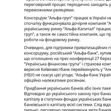
переговірний процес періодично заходить у 
переможними реляціями.
Консорціум “Альфа-груп” працює в Україні н
спочатку функціонувала дочірня компанія 
українському ринку “Альфа-Капитал” працює
груп”, а також як самостійна компанія, що п
роботи на фондовому ринку.
Очевидно, для підтримки приватизаційних пр
консорціуму, російський “Альфа-банк”, купи
що оголошено на прес-конференції 27 бере
“Українська фінансова група” і страхова ком
вересня Київінвестбанк перейменують у “Ал
(НБУ) не скасує цієї угоди, “Альфа-банк Укр
офіційно належатиме росіянам.
Придбання українських банків або їхніх пак
Відповідно до українського закону про банки
капіталу в статутних фондах українських ба
банківського капіталу всієї системи. Слід в
пильно, регулярно перевіряючи звіти банків