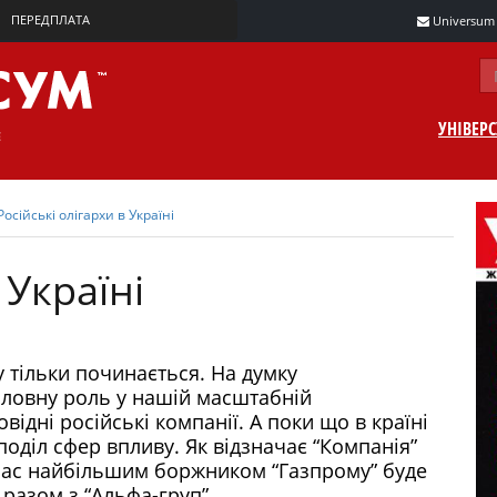
ПЕРЕДПЛАТА
Universum m
УНІВЕР
Російські олігархи в Україні
 Україні
у тільки починається. На думку
оловну роль у нашій масштабній
відні російські компанії. А поки що в країні
оділ сфер впливу. Як відзначає “Компанія”
 час найбільшим боржником “Газпрому” буде
 разом з “Альфа-груп”.