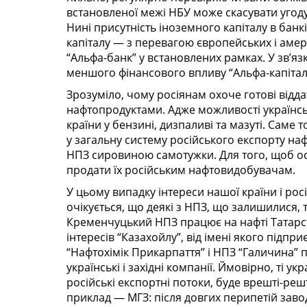
встановленої межі НБУ може скасувати угоду к
Нині присутність іноземного капіталу в банкі
капіталу — з перевагою європейських і амер
“Альфа-банк” у встановлених рамках. У зв’я
меншого фінансового впливу “Альфа-капітал” 
Зрозуміло, чому росіянам охоче готові відд
нафтопродуктами. Адже можливості українс
країни у бензині, дизпаливі та мазуті. Саме
у загальну систему російського експорту на
НПЗ сировиною самотужки. Для того, щоб ос
продати їх російським нафтовидобувачам.
У цьому випадку інтереси нашої країни і рос
очікується, що деякі з НПЗ, що залишилися
Кременчуцький НПЗ працює на нафті Татарс
інтересів “Казахойлу”, від імені якого підпр
“Нафтохімік Прикарпаття” і НПЗ “Галичина” 
українські і західні компанії. Ймовірно, ті ук
російські експортні потоки, буде врешті-ре
приклад — МГЗ: після довгих перипетій зав