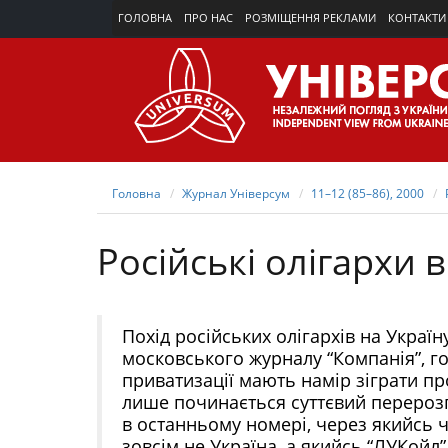
ГОЛОВНА
ПРО НАС
РОЗМІЩЕННЯ РЕКЛАМИ
КОНТАКТИ
Головна
Журнал Універсум
11–12 (85–86), 2000
Російські олігархи в
Похід російських олігархів на Україн
московського журналу “Компанія”, г
приватизації мають намір зіграти про
лише починається суттєвий перерозп
в останньому номері, через якийсь
зовсім не Україна, а якийсь “ЛУКойл”