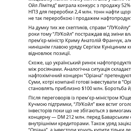
Ойл Лімітед” виграла конкурс з продажу 52%
НПЗ для переробки 2,4 млн. тонн нафти щор
не так переробкою і продажем нафтопродуктів
На думку тих же скептиків, справи “ЛУКойлу
роки тому “ЛУКойл” постраждав від зміни вла
прем’єр-міністр Криму Анатолій Франчук, але
нинішнім главою уряду Сергієм Куніциним ко
відновлює позиції.
Схоже, що український ринок нафтопродукт
між росіянами. Аналогічна ситуація складаєт
нафтохімічний концерн “Оріана” претендують 
Суми, котрі компанії готові інвестувати в “О
становлять приблизно $100 млн. Боротьба й
Після переговорів із прем'єр-міністром Ющ
Кучмою підтримки, “ЛУКойл” вже встиг огол
інвесторів поки що не збігаються з вимогам
концерну — DM 212 млн. перед Баварським о
внутрішніми кредиторами. Також уряд зацік
“Оріана”, а інвестори хочуть купити тільки д