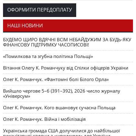
Романчука
ОФОРМИТИ ПЕРЕДОПЛАТУ
Журавель і синиця
СЛОВО РЕДАКЦІЙНЕ
Олег К. Романчук
як уособлення української політстратегії й тактики
НАШІ НОВИНИ
БУДЕМО ЩИРО ВДЯЧНІ ВСІМ НЕБАЙДУЖИМ ЗА БУДЬ-ЯКУ
ФІНАНСОВУ ПІДТРИМКУ ЧАСОПИСОВІ!
«Помилкова та згубна політика Польщі»
Вітання Олегу К. Романчуку від Спілки офіцерів України
Олег К. Романчук. «Фантомні болі Білого Орла»
Вийшло чергове 5–6 (391–392), 2026 число журналу
«Універсум»
Олег К. Романчук. Кого вшановує сучасна Польща
Олег К. Романчук. Війна і мобілізація
Українська громада США долучилися до найбільшої
гуманітарної колони з «швидкими» для України