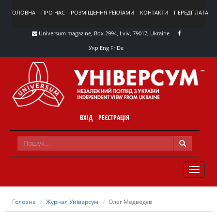
ГОЛОВНА
ПРО НАС
РОЗМІЩЕННЯ РЕКЛАМИ
КОНТАКТИ
ПЕРЕДПЛАТА
Universum magazine, Box 2994, Lviv, 79017, Ukraine
Укр
Eng
Fr
De
ВХІД
РЕЄСТРАЦІЯ
TOGGLE
NAVIG
Головна
Журнал Універсум
Олег Медведєв