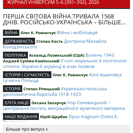
ЖУРНАЛ УНІВЕРСУМ 5–6 (391–392), 2026
ПЕРША СВІТОВА ВІЙНА ТРИВАЛА 1568
ДНІВ. РОСІЙСЬКО-УКРАЇНСЬКА – БІЛЬШЕ...
Війна і мобілізація
ВІЙНА
Олег К. Романчук
Доктрина Михайла
ДЕРЖАВНІСТЬ
Степан Кость
Колодзінського
Волинь 1943
ПОЛІТИКА
Аскольд Лозинський (США)
У колі моральної й політичної
Анджей Суліма-Камінський
сліпоти: Україна й українці в очах поляків
Кого вшановує
ІСТОРІЯ І СУЧАСНІСТЬ
Олег К. Романчук
сучасна Польща
Українсько-польська
ІСТОРІЯ
Степан Ріпецький
дипломатична боротьба 1918-1923
Ігор Соневицький –
ЕЛІТА НАЦІЇ
Оксана Захарчук
центральна постать еміграційного музичного материка
Opus magnum Олега К.
НАШІ ВИДАННЯ
Юрій Щербак
Романчука
Більше про випуск »
Аналітичний центр Олега К.
РЕЦЕНЗІЇ
Петро Іванишин