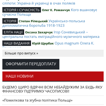
сліпоти: Україна й українці в очах поляків
Кого вшановує
ІСТОРІЯ І СУЧАСНІСТЬ
Олег К. Романчук
сучасна Польща
Українсько-польська
ІСТОРІЯ
Степан Ріпецький
дипломатична боротьба 1918-1923
Ігор Соневицький –
ЕЛІТА НАЦІЇ
Оксана Захарчук
центральна постать еміграційного музичного материка
Opus magnum Олега К.
НАШІ ВИДАННЯ
Юрій Щербак
Романчука
Більше про випуск »
Аналітичний центр Олега К.
РЕЦЕНЗІЇ
Петро Іванишин
Романчука
ОФОРМИТИ ПЕРЕДОПЛАТУ
Журавель і синиця
СЛОВО РЕДАКЦІЙНЕ
Олег К. Романчук
як уособлення української політстратегії й тактики
НАШІ НОВИНИ
БУДЕМО ЩИРО ВДЯЧНІ ВСІМ НЕБАЙДУЖИМ ЗА БУДЬ-ЯКУ
ФІНАНСОВУ ПІДТРИМКУ ЧАСОПИСОВІ!
«Помилкова та згубна політика Польщі»