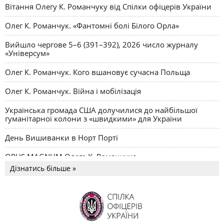
Вітання Олегу К. Романчуку від Спілки офіцерів України
Олег К. Романчук. «Фантомні болі Білого Орла»
Вийшло чергове 5–6 (391–392), 2026 число журналу
«Універсум»
Олег К. Романчук. Кого вшановує сучасна Польща
Олег К. Романчук. Війна і мобілізація
Українська громада США долучилися до найбільшої
гуманітарної колони з «швидкими» для України
День Вишиванки в Норт Порті
OPUS MAGNUM Олега К. Романчука
Дізнатись більше »