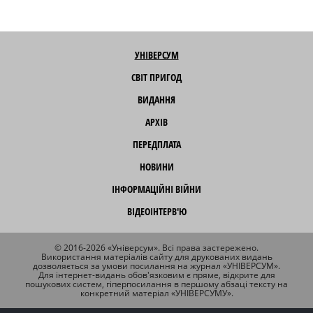
УНІВЕРСУМ
СВІТ ПРИГОД
ВИДАННЯ
АРХІВ
ПЕРЕДПЛАТА
НОВИНИ
ІНФОРМАЦІЙНІ ВІЙНИ
ВІДЕОІНТЕРВ'Ю
© 2016-2026 «Універсум». Всі права застережено.
Використання матеріалів сайту для друкованих видань
дозволяється за умови посилання на журнал «УНІВЕРСУМ».
Для інтернет-видань обов'язковим є пряме, відкрите для
пошукових систем, гіперпосилання в першому абзаці тексту на
конкретний матеріал «УНІВЕРСУМУ».