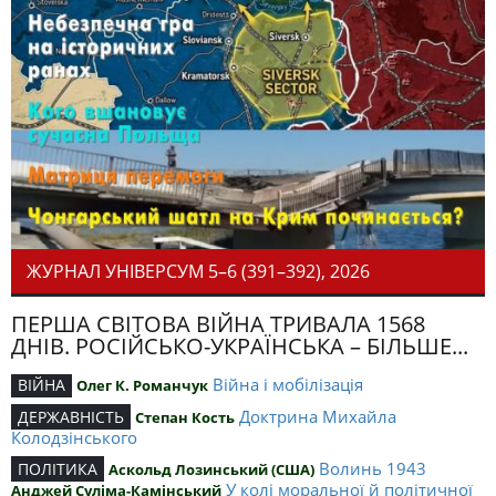
ЖУРНАЛ УНІВЕРСУМ 5–6 (391–392), 2026
ПЕРША СВІТОВА ВІЙНА ТРИВАЛА 1568
ДНІВ. РОСІЙСЬКО-УКРАЇНСЬКА – БІЛЬШЕ...
Війна і мобілізація
ВІЙНА
Олег К. Романчук
Доктрина Михайла
ДЕРЖАВНІСТЬ
Степан Кость
Колодзінського
Волинь 1943
ПОЛІТИКА
Аскольд Лозинський (США)
У колі моральної й політичної
Анджей Суліма-Камінський