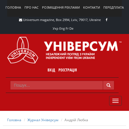
ГОЛОВНА
ПРО НАС
РОЗМІЩЕННЯ РЕКЛАМИ
КОНТАКТИ
ПЕРЕДПЛАТА
Universum magazine, Box 2994, Lviv, 79017, Ukraine
Укр
Eng
Fr
De
ВХІД
РЕЄСТРАЦІЯ
TOGGLE
NAVIG
Головна
Журнал Універсум
Андрій Любка