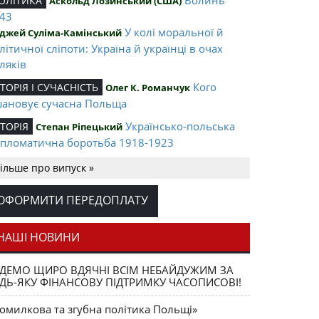
ОЛІТИКА
Аскольд Лозинський (США)
43
У колі моральної й
джей Суліма-Камінський
літичної сліпоти: Україна й українці в очах
ляків
Кого
СТОРІЯ І СУЧАСНІСТЬ
Олег К. Романчук
ановує сучасна Польща
Українсько-польська
СТОРІЯ
Степан Ріпецький
пломатична боротьба 1918-1923
Ігор Соневицький –
ЛІТА НАЦІЇ
Оксана Захарчук
ільше про випуск »
нтральна постать еміграційного музичного
терика
ОФОРМИТИ ПЕРЕДОПЛАТУ
Opus magnum
АШІ ВИДАННЯ
Юрій Щербак
ега К. Романчука
НАШІ НОВИНИ
Аналітичний центр
ЕЦЕНЗІЇ
Петро Іванишин
ДЕМО ЩИРО ВДЯЧНІ ВСІМ НЕБАЙДУЖИМ ЗА
ега К. Романчука
ДЬ-ЯКУ ФІНАНСОВУ ПІДТРИМКУ ЧАСОПИСОВІ!
Журавель і
ЛОВО РЕДАКЦІЙНЕ
Олег К. Романчук
омилкова та згубна політика Польщі»
ниця як уособлення української політстратегії й