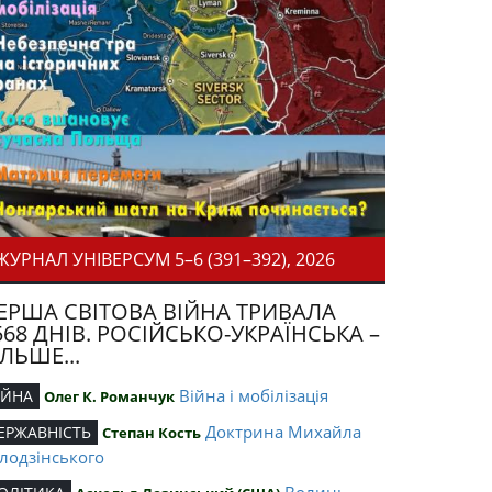
ЖУРНАЛ УНІВЕРСУМ 5–6 (391–392), 2026
ЕРША СВІТОВА ВІЙНА ТРИВАЛА
568 ДНІВ. РОСІЙСЬКО-УКРАЇНСЬКА –
ІЛЬШЕ...
Війна і мобілізація
ІЙНА
Олег К. Романчук
Доктрина Михайла
ЕРЖАВНІСТЬ
Степан Кость
лодзінського
Волинь