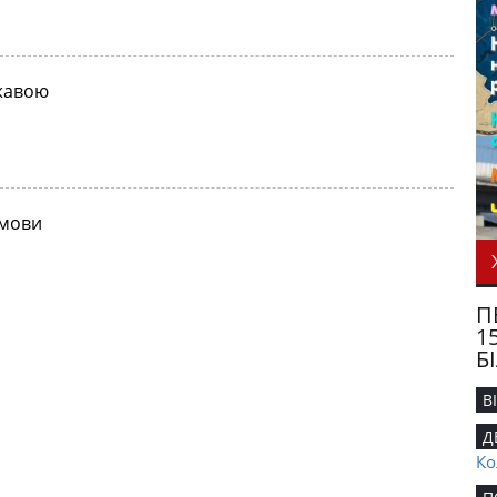
жавою
 мови
П
1
Б
В
Д
Ко