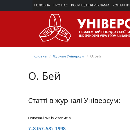
ГОЛОВНА
ПРО НАС
РОЗМІЩЕННЯ РЕКЛАМИ
КОНТАКТИ
Головна
Журнал Універсум
О. Бей
О. Бей
Статті в журналі Універсум:
Показані
1-2
із
2
записів.
7–8 (57–58), 1998