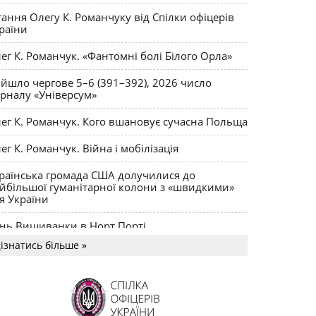
ктики
тання Олегу К. Романчуку від Спілки офіцерів
раїни
ег К. Романчук. «Фантомні болі Білого Орла»
йшло чергове 5–6 (391–392), 2026 число
рналу «Універсум»
ег К. Романчук. Кого вшановує сучасна Польща
ег К. Романчук. Війна і мобілізація
раїнська громада США долучилися до
йбільшої гуманітарної колони з «швидкими»
я України
нь Вишиванки в Норт Порті
ізнатись більше »
US MAGNUM Олега К. Романчука