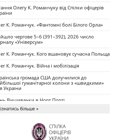
ктики
тання Олегу К. Романчуку від Спілки офіцерів
раїни
ег К. Романчук. «Фантомні болі Білого Орла»
йшло чергове 5–6 (391–392), 2026 число
рналу «Універсум»
ег К. Романчук. Кого вшановує сучасна Польща
ег К. Романчук. Війна і мобілізація
раїнська громада США долучилися до
йбільшої гуманітарної колони з «швидкими»
я України
нь Вишиванки в Норт Порті
ізнатись більше »
US MAGNUM Олега К. Романчука