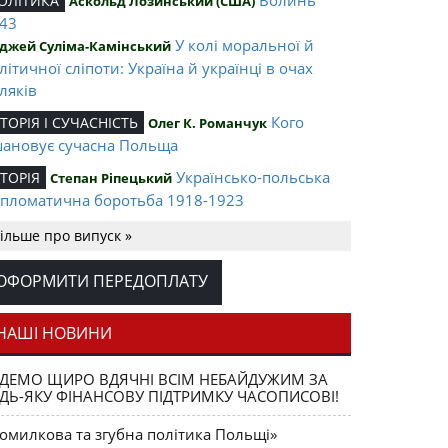
ОЛІТИКА
Аскольд Лозинський (США)
43
У колі моральної й
джей Суліма-Камінський
літичної сліпоти: Україна й українці в очах
ляків
Кого
СТОРІЯ І СУЧАСНІСТЬ
Олег К. Романчук
ановує сучасна Польща
Українсько-польська
СТОРІЯ
Степан Ріпецький
пломатична боротьба 1918-1923
Ігор Соневицький –
ЛІТА НАЦІЇ
Оксана Захарчук
ільше про випуск »
нтральна постать еміграційного музичного
терика
ОФОРМИТИ ПЕРЕДОПЛАТУ
Opus magnum
АШІ ВИДАННЯ
Юрій Щербак
ега К. Романчука
НАШІ НОВИНИ
Аналітичний центр
ЕЦЕНЗІЇ
Петро Іванишин
ДЕМО ЩИРО ВДЯЧНІ ВСІМ НЕБАЙДУЖИМ ЗА
ега К. Романчука
ДЬ-ЯКУ ФІНАНСОВУ ПІДТРИМКУ ЧАСОПИСОВІ!
Журавель і
ЛОВО РЕДАКЦІЙНЕ
Олег К. Романчук
омилкова та згубна політика Польщі»
ниця як уособлення української політстратегії й