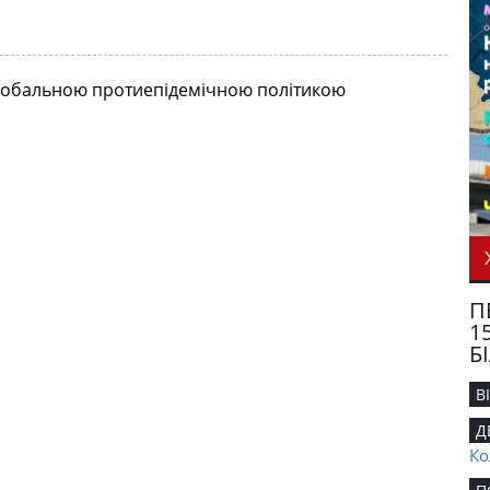
 глобальною протиепідемічною політикою
П
1
Б
В
Д
Ко