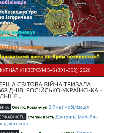
ЖУРНАЛ УНІВЕРСУМ 5–6 (391–392), 2026
ЕРША СВІТОВА ВІЙНА ТРИВАЛА
568 ДНІВ. РОСІЙСЬКО-УКРАЇНСЬКА –
ІЛЬШЕ...
Війна і мобілізація
ІЙНА
Олег К. Романчук
Доктрина Михайла
ЕРЖАВНІСТЬ
Степан Кость
лодзінського
Волинь