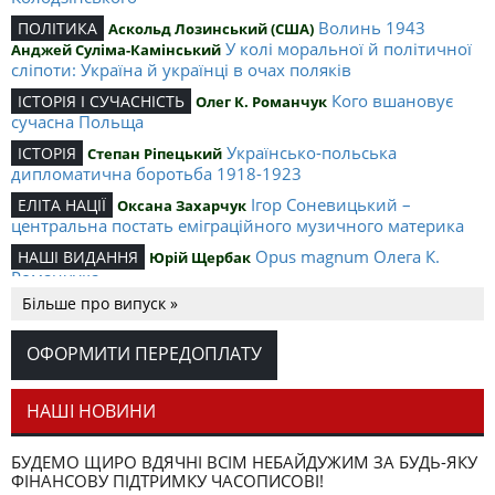
Волинь 1943
ПОЛІТИКА
Аскольд Лозинський (США)
У колі моральної й політичної
Анджей Суліма-Камінський
сліпоти: Україна й українці в очах поляків
Кого вшановує
ІСТОРІЯ І СУЧАСНІСТЬ
Олег К. Романчук
сучасна Польща
Українсько-польська
ІСТОРІЯ
Степан Ріпецький
дипломатична боротьба 1918-1923
Ігор Соневицький –
ЕЛІТА НАЦІЇ
Оксана Захарчук
центральна постать еміграційного музичного материка
Opus magnum Олега К.
НАШІ ВИДАННЯ
Юрій Щербак
Романчука
Більше про випуск »
Аналітичний центр Олега К.
РЕЦЕНЗІЇ
Петро Іванишин
Романчука
ОФОРМИТИ ПЕРЕДОПЛАТУ
Журавель і синиця
СЛОВО РЕДАКЦІЙНЕ
Олег К. Романчук
як уособлення української політстратегії й тактики
НАШІ НОВИНИ
БУДЕМО ЩИРО ВДЯЧНІ ВСІМ НЕБАЙДУЖИМ ЗА БУДЬ-ЯКУ
ФІНАНСОВУ ПІДТРИМКУ ЧАСОПИСОВІ!