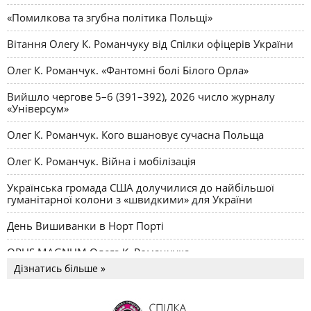
«Помилкова та згубна політика Польщі»
Вітання Олегу К. Романчуку від Спілки офіцерів України
Олег К. Романчук. «Фантомні болі Білого Орла»
Вийшло чергове 5–6 (391–392), 2026 число журналу
«Універсум»
Олег К. Романчук. Кого вшановує сучасна Польща
Олег К. Романчук. Війна і мобілізація
Українська громада США долучилися до найбільшої
гуманітарної колони з «швидкими» для України
День Вишиванки в Норт Порті
OPUS MAGNUM Олега К. Романчука
Дізнатись більше »