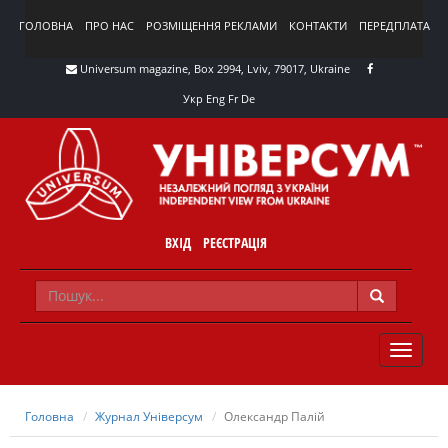
ГОЛОВНА
ПРО НАС
РОЗМІЩЕННЯ РЕКЛАМИ
КОНТАКТИ
ПЕРЕДПЛАТА
Universum magazine, Box 2994, Lviv, 79017, Ukraine
Укр
Eng
Fr
De
ВХІД
РЕЄСТРАЦІЯ
TOGGLE
NAVIG
Головна
Журнал Універсум
Олександр Палій