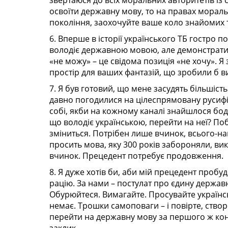
звертаюся до всіх моральних авторитетів і
освоїти державну мову, то на правах морал
покоління, заохочуйте ваше коло знайомих т
6. Вперше в історії українського ТБ гостро 
володіє державною мовою, але демонстрати
«не можу» – це свідома позиція «не хочу». Я
простір для ваших фантазій, що зробили б в
7. Я був готовий, що мене засудять більшіст
давно погодилися на цілеспрямовану русифік
собі, якби на кожному каналі знайшлося бод
що володіє українською, перейти на неї? По
зміниться. Потрібен лише вчинок, всього-нав
просить мова, яку 300 років забороняли, ви
вчинок. Прецедент потребує продовження.
8. Я дуже хотів би, аби мій прецедент пробу
рацію. За нами – постулат про єдину державн
Обурюйтеся. Вимагайте. Просувайте українсь
немає. Трошки самоповаги – і повірте, ств
перейти на державну мову за першого ж конт