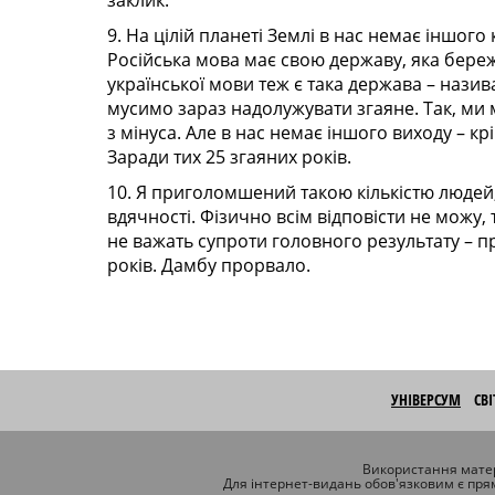
заклик.
9. На цілій планеті Землі в нас немає іншо
Російська мова має свою державу, яка береж
української мови теж є така держава – назива
мусимо зараз надолужувати згаяне. Так, ми 
з мінуса. Але в нас немає іншого виходу – кр
Заради тих 25 згаяних років.
10. Я приголомшений такою кількістю людей,
вдячності. Фізично всім відповісти не можу, 
не важать супроти головного результату – пр
років. Дамбу прорвало.
УНІВЕРСУМ
СВ
Використання матер
Для інтернет-видань обов'язковим є пря