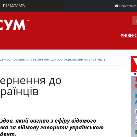
ПЕРЕДПЛАТА
Universum m
УНІВЕР
Дамбу прорвало. Звернення до російськомовних українців
вернення до
раїнців
дов, який вигнав з ефіру відомого
нка за відмову говорити українською
идент.