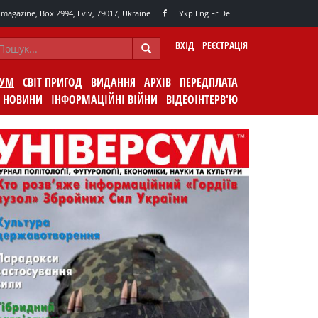
agazine, Box 2994, Lviv, 79017, Ukraine
Укр
Eng
Fr
De
ВХІД
РЕЄСТРАЦІЯ
СУМ
СВІТ ПРИГОД
ВИДАННЯ
АРХІВ
ПЕРЕДПЛАТА
НОВИНИ
ІНФОРМАЦІЙНІ ВІЙНИ
ВІДЕОІНТЕРВ'Ю