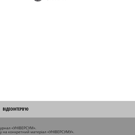
ВІДЕОІНТЕРВ'Ю
журнал «УНІВЕРСУМ».
ту на конкретний матеріал «УНІВЕРСУМУ».