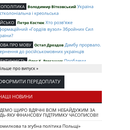
Україна
ЕОПОЛІТИКА
Володимир Вітковський
стколоніальна і креольська
Хто розв’яже
ІЙСЬКО
Петро Костюк
формаційний «Гордіїв вузол» Збройних Сил
раїни?
Дамбу прорвало.
ОВА ПРО МОВУ
Остап Дроздов
ернення до російськомовних українців
Проблеми
ДЕНТИЧНІСТЬ
Олег К. Романчук
ціональної ідентифікації в умовах
ільше про випуск »
формаційної війни
ОФОРМИТИ ПЕРЕДОПЛАТУ
«Свята Русь»
ОВІ ВИДАННЯ
Ален Безансон
Відкладений у
ОВА ПРО МОВУ
Тарас Марусик
НАШІ НОВИНИ
сі перепис населення України: мовний аспект
Як Хорватія
ІЙНА І МИР
Олександр Левченко
ДЕМО ЩИРО ВДЯЧНІ ВСІМ НЕБАЙДУЖИМ ЗА
ДЬ-ЯКУ ФІНАНСОВУ ПІДТРИМКУ ЧАСОПИСОВІ!
міла повернути території після років окупації та
бридної війни
омилкова та згубна політика Польщі»
Гібридний патріотизм
сана Сироїд