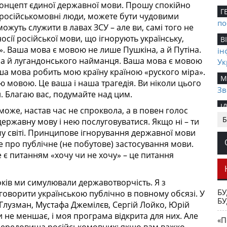
концепт єдиної державної мови. Прошу спокійно
Г
 російськомовні люди, можете бути чудовими
по
ожуть служити в лавах ЗСУ – але ви, самі того не
осії російської мови, що ігнорують українську,
В
». Ваша мова є мовою не лише Пушкіна, а й Путіна.
ін
 а й лугандонського найманця. Ваша мова є мовою
Ук
аша мова робить мою країну країною «руского міра».
М
ю мовою. Це ваша і наша трагедія. Ви ніколи цього
Зв
и. Благаю вас, подумайте над цим.
І
 може, настав час не спроквола, а в повен голос
на
Б
державну мову і нею послуговуватися. Якщо ні – ти
ін
у світі. Принципове ігнорування державної мови
е про публічне (не побутове) застосування мови.
Н
 є питанням «хочу чи не хочу» – це питання
М
ча
років ми симулювали державотворчість. Я з
В
БУ
говорити українською публічно в повному обсязі. У
БУ
зу
Глузман, Мустафа Джемілєв, Сергій Лойко, Юрій
гі
 не меншає, і моя програма відкрита для них. Але
«П
Ок