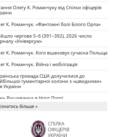
тання Олегу К. Романчуку від Спілки офіцерів
раїни
ег К. Романчук. «Фантомні болі Білого Орла»
йшло чергове 5–6 (391–392), 2026 число
рналу «Універсум»
ег К. Романчук. Кого вшановує сучасна Польща
ег К. Романчук. Війна і мобілізація
раїнська громада США долучилися до
йбільшої гуманітарної колони з «швидкими»
я України
нь Вишиванки в Норт Порті
ізнатись більше »
US MAGNUM Олега К. Романчука