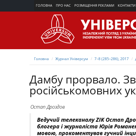
ГОЛОВНА
ПРО НАС
РОЗМІЩЕННЯ РЕКЛАМИ
КОНТАКТИ
Головна
Журнал Універсум
7–8 (285–286), 2017
Дамбу прорвало. З
російськомовних ук
Остап Дроздов
Ведучий телеканалу ZIK Остап Дроз
блогера і журналіста Юрія Романе
мовою, прокоментував гучний інц