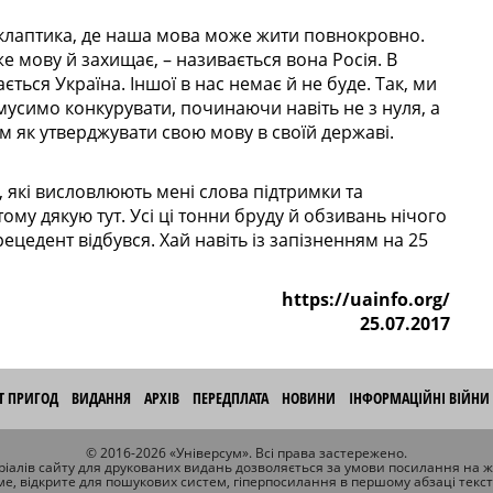
го клаптика, де наша мова може жити повнокровно.
е мову й захищає, – називається вона Росія. В
ється Україна. Іншої в нас немає й не буде. Так, ми
мусимо конкурувати, починаючи навіть не з нуля, а
ім як утверджувати свою мову в своїй державі.
 які висловлюють мені слова підтримки та
тому дякую тут. Усі ці тонни бруду й обзивань нічого
ецедент відбувся. Хай навіть із запізненням на 25
https://uainfo.org/
25.07.2017
ІТ ПРИГОД
ВИДАННЯ
АРХІВ
ПЕРЕДПЛАТА
НОВИНИ
ІНФОРМАЦІЙНІ ВІЙНИ
© 2016-2026 «Універсум». Всі права застережено.
іалів сайту для друкованих видань дозволяється за умови посилання на 
ме, відкрите для пошукових систем, гіперпосилання в першому абзаці текс