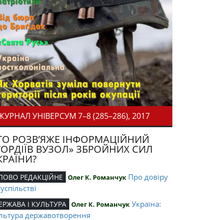
ЖУРНАЛ УНІВЕРСУМ 7–8 (285–286), 2017
ТО РОЗВ’ЯЖЕ ІНФОРМАЦІЙНИЙ
ГОРДІЇВ ВУЗОЛ» ЗБРОЙНИХ СИЛ
КРАЇНИ?
Про довіру
ЛОВО РЕДАКЦІЙНЕ
Олег К. Романчук
суспільстві
Україна:
ЕРЖАВА І КУЛЬТУРА
Олег К. Романчук
льтура державотворення