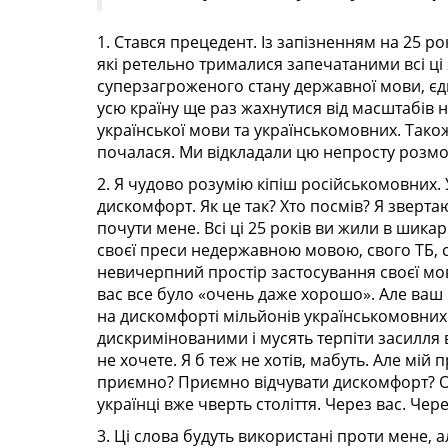
1. Стався прецедент. Із запізненням на 25 р
які ретельно трималися запечатаними всі ці 
суперзагроженого стану державної мови, єди
усю країну ще раз жахнутися від масштабів на
української мови та українськомовних. Також
почалася. Ми відкладали цю непросту розмову
2. Я чудово розумію кіпіш російськомовних.
дискомфорт. Як це так? Хто посмів? Я зверта
почути мене. Всі ці 25 років ви жили в шик
своєї преси недержавною мовою, свого ТБ, с
невичерпний простір застосування своєї мови
вас все було «очень даже хорошо». Але ваш
на дискомфорті мільйонів українськомовних ук
дискримінованими і мусять терпіти засилля 
не хочете. Я б теж не хотів, мабуть. Але мі
приємно? Приємно відчувати дискомфорт? О
українці вже чверть століття. Через вас. Чере
3. Ці слова будуть використані проти мене, а