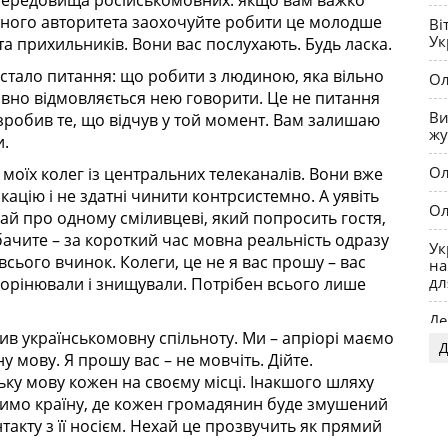
з середовища російськомовних: якщо вам важко
ьного авторитета заохочуйте робити це молодше
Ві
Ук
а прихильників. Вони вас послухають. Будь ласка.
постало питання: що робити з людиною, яка вільно
Ол
вно відмовляється нею говорити. Це не питання
Ви
 зробив те, що відчув у той момент. Вам залишаю
жу
и.
Ол
ь моїх колег із центральних телеканалів. Вони вже
ацію і не здатні чинити контрсистемно. А уявіть
Ол
ай про одному сміливцеві, який попросить гостя,
бачите – за короткий час мовна реальність одразу
Ук
сього вчинок. Колеги, це не я вас прошу – вас
на
дл
корінювали і знищували. Потрібен всього лише
Де
див українськомовну спільноту. Ми – апріорі маємо
Д
OP
у мову. Я прошу вас – не мовчіть. Дійте.
ку мову кожен на своєму місці. Інакшого шляху
оримо країну, де кожен громадянин буде змушений
акту з її носієм. Нехай це прозвучить як прямий