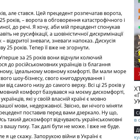
оків, але стався. Цей прецедент розпечатав ворота,
25 років, – ворота в обговорення катастрофічного і
ної, до речі. Я хочу, аби мій прецедент спонукав
віть не русифікації, а шовіністичної дискримінації
 – відкритої зневаги, зневаги напоказ. Дискусія
 25 років. Тепер її вже не згорнути.
 Уперше за 25 років вони відчули колючий
юся до російськомовних українців із благання
арному, ідеальному мовному комфорті. Ви мали море
вого шоу-бізнесу, свого книгодрукування і
 від самого низу до самого верху. Всі ці 25 років у
Х
 мовний комфорт базувався на моєму дискомфорті,
«
раїнців, які у своїй власній країні є мовно
У
вашої мови, недержавної. Звісно, ви нічого міняти
й прецедент поставив перед вами дзеркало. Ну що,
С
сь такий дискомфорт відчувають українськомовні
в 
з вашу пиху. Так далі бути не може. І вже не буде.
Д
ле я це скажу. Запорукою війни в Україні є
ку