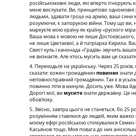
російськомовні люди, які вперто ігнорують 
мене вислухати. Ви, принципово одномовні
людьми, здавати гроші на армію, ваші сини м
розуміючи, є запорукою війни. Тому що ви, н
маркуєте мою країну як країну «руского міра
Ваша мова є мовою не лише Достоєвського,
не лише Цвєтаєвої, а й патріарха Кирила. В
Свист куль і канонада «Градів» звучить вашо
не визнаєте. Але хтось мусить вам це сказат
4. Переходьте на українську. Через 25 років,
сказати: кожен громадянин
повинен
знати 
неповносправний громадянин. Так є в усьом
повинно піти в минуле. Досить уже. Мова йд
Дорогі мої, ви
мусите
знати державну. Це не
обов’язку.
5. Звісно, завтра цього не станеться, бо 25 
розумінням ставлюся до людей, яким важко 
моєму ефірі російською спілкувалися Семен 
Касьянов тощо. Моя повага до них аніскільки