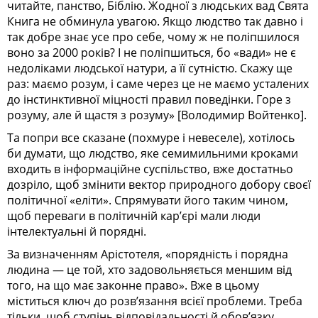
читайте, панство, Біблію. Жодної з людських вад Свята
Книга не обминула увагою. Якщо людство так давно і
так добре знає усе про себе, чому ж не поліпшилося
воно за 2000 років? І не поліпшиться, бо «вади» не є
недоліками людської натури, а її сутністю. Скажу ще
раз: маємо розум, і саме через це не маємо усталених
до інстинктивної міцності правил поведінки. Горе з
розуму, але й щастя з розуму» [Володимир Войтенко].
Та попри все сказане (похмуре і невеселе), хотілось
би думати, що людство, яке семимильними кроками
входить в інформаційне суспільство, вже достатньо
дозріло, щоб змінити вектор природного добору своєї
політичної «еліти». Спрямувати його таким чином,
щоб переваги в політичній кар’єрі мали люди
інтелектуальні й порядні.
За визначенням Арістотеля, «порядність і порядна
людина — це той, хто задовольняється меншим від
того, на що має законне право». Вже в цьому
міститься ключ до розв’язання всієї проблеми. Треба
тільки, щоб ступінь відповідальності й обов’язку