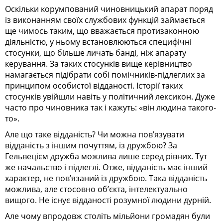
Оскільки корумпований чиновницький апарат поряд
із виконанням своїх службових функцій займається
ще чимось таким, що вважається протизаконною
діяльністю, у ньому встановлюються специфічні
стосунки, що більше личать банді, ніж апарату
керування. За таких стосунків вище керівництво
намагається підібрати собі помічників-підлеглих за
принципом особистої відданості. Історії таких
стосунків увійшли навіть у політичний лексикон. Дуже
часто про чиновника так і кажуть: «він людина такого-
то».
Але що таке відданість? Чи можна пов’язувати
відданість з іншим почуттям, із дружбою? За
Гельвецієм дружба можлива лише серед рівних. Тут
же начальство і підлеглі. Отже, відданість має інший
характер, не пов’язаний із дружбою. Така відданість
можлива, але стосовно об’єкта, інтелектуально
вищого. Не існує відданості розумної людини дурній.
Але чому впродовж століть мільйони громадян були