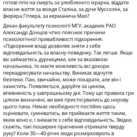
готові піти на смерть за улюбленого ієрарха, віддати
власне життя за вождя Сталіна, за дуче Муссоліні, за
фюрера Гітлера, за керманича Мао?
Декан факультету психології МГУ, академік РАО
Алєксандр Донцов чітко пояснює причини
психологічної привабливості підкорення:
«Підкорення владі дозволяє зняти з себе
відповідальність за власну поведінку. Так легше. Якщо
ви займаєтесь дурницями, але за вказівкою
начальника, то маєте можливість всі докори
переадресувати начальству. Виникає відчуття
безпеки. Пан, звичайно, може покарати, але він і
захистить. Появляється, даруйте за цинізм,
впевненість у завтрашньому дні. Тому що правила гри
цілком визначені, ви вже пристосувались до норову
цього пана. Немає необхідності постійно щось
оцінювати, сумніватись, ви приймаєте життя таким,
яким воно є, і знімаєте з себе відповідальність. Звідки,
скажіть, такі поширені прагнення отримати тверду
руку? Коли 30—40-річні люди розмірковують в