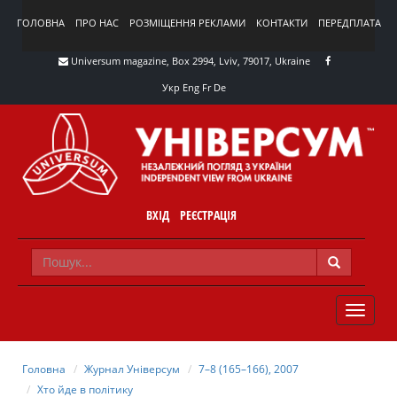
ГОЛОВНА
ПРО НАС
РОЗМІЩЕННЯ РЕКЛАМИ
КОНТАКТИ
ПЕРЕДПЛАТА
Universum magazine, Box 2994, Lviv, 79017, Ukraine
Укр
Eng
Fr
De
ВХІД
РЕЄСТРАЦІЯ
TOGGLE
NAVIG
Головна
Журнал Універсум
7–8 (165–166), 2007
Хто йде в політику