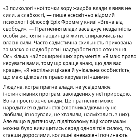
«З психологічної точки зору жадоба влади є вияв не
сили, а слабкості, — пише всесвітньо відомий
психолог і філософ Еріх Фромм у книзі «Втеча від
свободи». — Прагнення влади засвідчує нездатність
особи вистояти наодинці й жити, спираючись на
власні сили. Часто садистична схильність прихована
за маскою наддоброти і надтурботи про оточення.
Ось кілька найпоширеніших аргументів: «Я маю право
керувати вами, тому що краще знаю, що для вас
краще», «Я настільки цікава й унікальна особистість,
що маю цілковите право керувати іншими».
Людина, котра прагне влади, не усвідомлює
інстинктивних програм, закладених у неї природою.
Вона просто хоче влади. Це прагнення може
народитися в дитинстві (хлопчика/дівчинку не
любили, ігнорували, не хвалили, насміхались з них).
Але якщо в дитячому, підлітковому віці хлопчакам
можна було вивищитись серед однолітків силою, то,
ставши дорослими, колишні зневажені починають