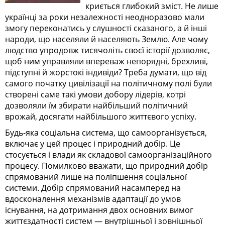
криється глибокий зміст. Не лише
українці за роки незалежності неодноразово мали
змогу переконатись у слушності сказаного, а й інші
народи, що населяли й населяють Землю. Але чому
людство упродовж тисячоліть своєї історії дозволяє,
щоб ним управляли впереваж непорядні, брехливі,
підступні й жорстокі індивіди? Треба думати, що від
самого початку цивілізації на політичному полі були
створені саме такі умови добору лідерів, котрі
дозволяли їм збирати найбільший політичний
врожай, досягати найбільшого життєвого успіху.
Будь-яка соціальна система, що самоорганізується,
включає у цей процес і природний добір. Це
стосується і влади як складової самоорганізаційного
процесу. Помилково вважати, що природний добір
спрямований лише на поліпшення соціальної
системи. Добір спрямований насамперед на
вдосконалення механізмів адаптації до умов
існування, на дотримання двох основних вимог
життєздатності систем — внутрішньої і зовнішньої