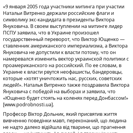
«9 января 2005 года участники митинга при участии
Натальи Витренко держали российские флаги и
символику экс-кандидата в президенты Виктора
Януковича. В своем выступлении на митинге лидер
ПСПУ заявила, что в Украине произошел
государственный переворот, что Виктор Ющенко —
ставленник американского империализма, а Виктора
Януковича не допустили к власти потому, что он
намеревался изменить вектор украинской политики с
проамериканского на российский. По ее словам, в
Украине к власти рвутся неофашисты, бандеровцы,
которые «хотят уничтожить нас, русских, советских
людей!». Наталья Витренко также поздравила Виктора
Януковича с победой на выборах и заявила, что
«Ющенко будет стоять на коленях перед Донбассом!»
[www.podrobnosti.ua].
Професор Віктор Дольник, який присвятив життя
вивченню поведінки мавп, переконаний, що людина
не надто далеко відійшла від тварини, що прагнення