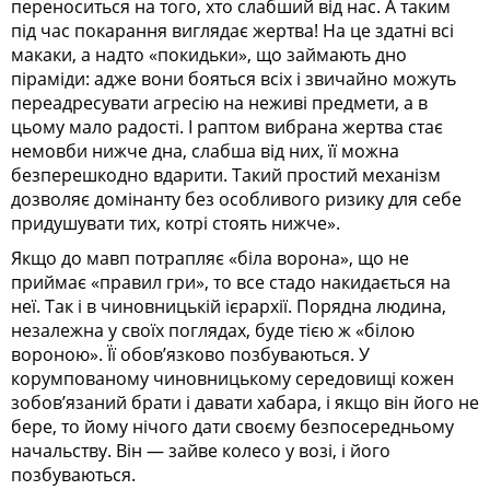
переноситься на того, хто слабший від нас. А таким
під час покарання виглядає жертва! На це здатні всі
макаки, а надто «покидьки», що займають дно
піраміди: адже вони бояться всіх і звичайно можуть
переадресувати агресію на неживі предмети, а в
цьому мало радості. І раптом вибрана жертва стає
немовби нижче дна, слабша від них, її можна
безперешкодно вдарити. Такий простий механізм
дозволяє домінанту без особливого ризику для себе
придушувати тих, котрі стоять нижче».
Якщо до мавп потрапляє «біла ворона», що не
приймає «правил гри», то все стадо накидається на
неї. Так і в чиновницькій ієрархії. Порядна людина,
незалежна у своїх поглядах, буде тією ж «білою
вороною». Її обов’язково позбуваються. У
корумпованому чиновницькому середовищі кожен
зобов’язаний брати і давати хабара, і якщо він його не
бере, то йому нічого дати своєму безпосередньому
начальству. Він — зайве колесо у возі, і його
позбуваються.