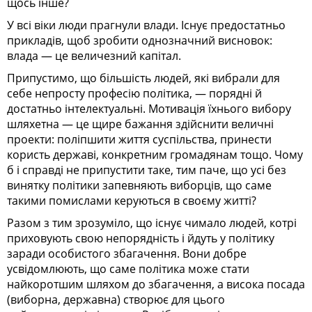
щось інше?
У всі віки люди прагнули влади. Існує предостатньо
прикладів, щоб зробити однозначний висновок:
влада — це величезний капітал.
Припустимо, що більшість людей, які вибрали для
себе непросту професію політика, — порядні й
достатньо інтелектуальні. Мотивація їхнього вибору
шляхетна — це щире бажання здійснити величні
проекти: поліпшити життя суспільства, принести
користь державі, конкретним громадянам тощо. Чому
б і справді не припустити таке, тим паче, що усі без
винятку політики запевняють виборців, що саме
такими помислами керуються в своєму житті?
Разом з тим зрозуміло, що існує чимало людей, котрі
приховують свою непорядність і йдуть у політику
заради особистого збагачення. Вони добре
усвідомлюють, що саме політика може стати
найкоротшим шляхом до збагачення, а висока посада
(виборна, державна) створює для цього