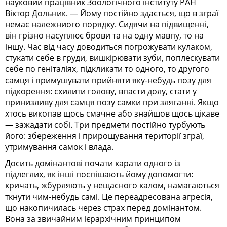
науковий працівник Зоологічного інституту РАН
Віктор Дольник. — Йому постійно здається, що в зграї
немає належниого порядку. Сидячи на підвищенні,
він грізно насуплює брови та на одну мавпу, то на
іншу. Час від часу доводиться погрожувати кулаком,
стукати себе в груди, вишкірювати зуби, поплескувати
себе по геніталіях, підкликати то одного, то другого
самця і примушувати прийняти яку-небудь позу для
підкорення: схилити голову, впасти долу, стати у
принизливу для самця позу самки при зляганні. Якщо
хтось викопав щось смачне або знайшов щось цікаве
— зажадати собі. Три предмети постійно турбують
його: збереження і прирощування території зграї,
утримування самок і влада.
Досить домінантові почати карати одного із
підлеглих, як інші поспішають йому допомогти:
кричать, жбурляють у нещасного калом, намагаються
ткнути чим-небудь самі. Це переадресована агресія,
що накопичилась через страх перед домінантом.
Вона за звичайним ієрархічним принципом