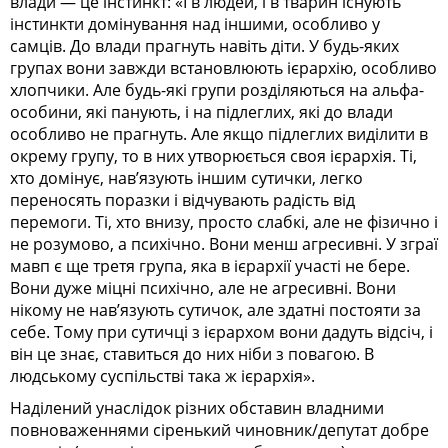
влади — це інстинкт: «І в людей, і в тварин існують
інстинкти домінування над іншими, особливо у
самців. До влади прагнуть навіть діти. У будь-яких
групах вони завжди встановлюють ієрархію, особливо
хлопчики. Але будь-які групи розділяються на альфа-
особини, які панують, і на підлеглих, які до влади
особливо не прагнуть. Але якщо підлеглих виділити в
окрему групу, то в них утворюється своя ієрархія. Ті,
хто домінує, нав’язують іншим сутички, легко
переносять поразки і відчувають радість від
перемоги. Ті, хто внизу, просто слабкі, але не фізично і
не розумово, а психічно. Вони менш агресивні. У зграї
мавп є ще третя група, яка в ієрархії участі не бере.
Вони дуже міцні психічно, але не агресивні. Вони
нікому не нав’язують сутичок, але здатні постояти за
себе. Тому при сутичці з ієрархом вони дадуть відсіч, і
він це знає, ставиться до них ніби з повагою. В
людському суспільстві така ж ієрархія».
Наділений унаслідок різних обставин владними
повноваженнями сіренький чиновник/депутат добре