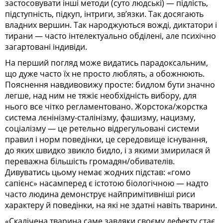
застосовувати інші методи (суто людські) — підлість,
підступність, підкуп, інтриги, зв’язки. Так досягають
владних вершин. Так народжуються вожді, диктатори і
тирани — часто інтелектуально обділені, але психічно
загартовані індивіди.
На перший погляд може видатись парадоксальним,
що дуже часто їх не просто люблять, а обожнюють.
Пояснення навдивовижу просте: бидлом бути значно
легше, над ним не тяжіє необхідність вибору, для
нього все чітко регламентовано. Жорстока/жорстка
система лєнінізму-сталінізму, фашизму, нацизму,
соціалізму — це ретельно відрегульовані системи
правил і норм поведінки, це середовище існування,
до яких швидко звикло бидло, і з якими змирилася й
переважна більшість громадян/обивателів.
Дивуватись цьому немає жодних підстав: «гомо
сапієнс» насамперед є істотою біологічною — надто
часто людина демонструє найпримітивніші риси
характеру й поведінки, на які не здатні навіть тварини.
«Скалічена тварина саме завдяки своєму дефекту стає