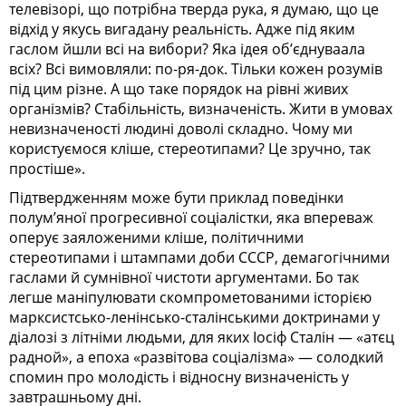
телевізорі, що потрібна тверда рука, я думаю, що це
відхід у якусь вигадану реальність. Адже під яким
гаслом йшли всі на вибори? Яка ідея об’єднуваала
всіх? Всі вимовляли: по-ря-док. Тільки кожен розумів
під цим різне. А що таке порядок на рівні живих
організмів? Стабільність, визначеність. Жити в умовах
невизначеності людині доволі складно. Чому ми
користуємося кліше, стереотипами? Це зручно, так
простіше».
Підтвердженням може бути приклад поведінки
полум’яної прогресивної соціалістки, яка впереваж
оперує заяложеними кліше, політичними
стереотипами і штампами доби СССР, демагогічними
гаслами й сумнівної чистоти аргументами. Бо так
легше маніпулювати скомпрометованими історією
марксистсько-ленінсько-сталінськими доктринами у
діалозі з літніми людьми, для яких Іосіф Сталін — «атєц
радной», а епоха «развітова соціалізма» — солодкий
спомин про молодість і відносну визначеність у
завтрашньому дні.