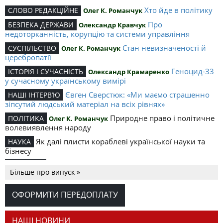
Хто йде в політику
СЛОВО РЕДАКЦІЙНЕ
Олег К. Романчук
Про
БЕЗПЕКА ДЕРЖАВИ
Олександр Кравчук
недоторканність, корупцію та системи управління
Стан невизначеності й
СУСПІЛЬСТВО
Олег К. Романчук
церебропатії
Геноцид-33
ІСТОРІЯ І СУЧАСНІСТЬ
Олександр Крамаренко
у сучасному українському вимірі
Євген Сверстюк: «Ми маємо страшенно
НАШІ ІНТЕРВ’Ю
зіпсутий людський матеріал на всіх рівнях»
Природне право і політичне
ПОЛІТИКА
Олег К. Романчук
волевиявлення народу
Як далі плисти кораблеві української науки та
НАУКА
бізнесу
Поет, що ляхом був, та
КУЛЬТУРА
Іван Матковський
Більше про випуск »
славив Україну у піснях
У пошуках забутих замків До 75-
ЮВІЛЕЇ
Іван Сварник
ОФОРМИТИ ПЕРЕДОПЛАТУ
річчя від дня народження Ореста Мацюка
Володимир Белінський: «Я дуже болісно
ХТО Є ХТО
НАШІ НОВИНИ
сприймав посягання на свою національну честь»