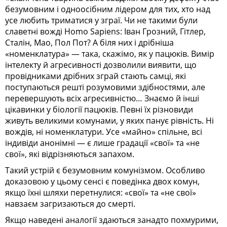
безумовним і одноосібним лідером для тих, хто над
усе любить триматися у зграї. Чи не такими були
славетні вожді Homo Sapiens: Іван Грозний, Гітлер,
Сталін, Мао, Пол Пот? А біля них і дрібніша
«номенклатура» — така, скажімо, як у пацюків. Вимір
інтелекту й агресивності дозволили виявити, що
провідниками дрібних зграй стають самці, які
поступаються решті розумовими здібностями, але
перевершують всіх агресивністю… Знаємо й інші
цікавинки у біології пацюків. Певні їх різновиди
живуть великими комунами, у яких панує рівність. Ні
вождів, ні номенклатури. Усе «майно» спільне, всі
індивіди анонімні — є лише градації «свої» та «не
свої», які відрізняються запахом.
Такий устрій є безумовним комунізмом. Особливо
доказовою у цьому сенсі є поведінка двох комун,
якщо їхні шляхи перетнулися: «свої» та «не свої»
навзаєм загризаються до смерті.
Якщо наведені аналогії здаються занадто похмурими,