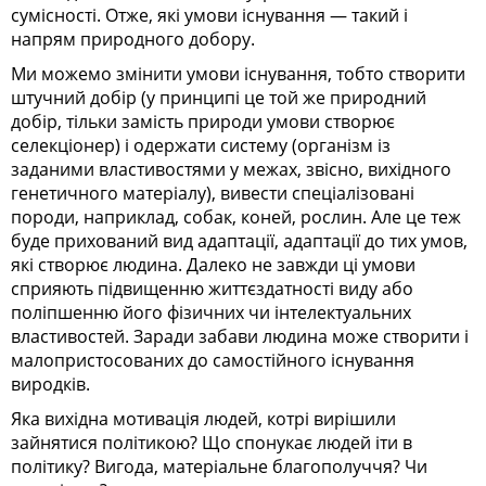
сумісності. Отже, які умови існування — такий і
напрям природного добору.
Ми можемо змінити умови існування, тобто створити
штучний добір (у принципі це той же природний
добір, тільки замість природи умови створює
селекціонер) і одержати систему (організм із
заданими властивостями у межах, звісно, вихідного
генетичного матеріалу), вивести спеціалізовані
породи, наприклад, собак, коней, рослин. Але це теж
буде прихований вид адаптації, адаптації до тих умов,
які створює людина. Далеко не завжди ці умови
сприяють підвищенню життєздатності виду або
поліпшенню його фізичних чи інтелектуальних
властивостей. Заради забави людина може створити і
малопристосованих до самостійного існування
виродків.
Яка вихідна мотивація людей, котрі вирішили
зайнятися політикою? Що спонукає людей іти в
політику? Вигода, матеріальне благополуччя? Чи