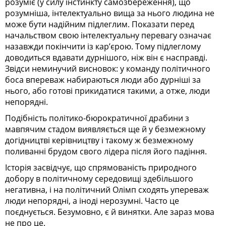
розуміє (у силу інстинкту самозбереження), що
розумніша, інтелектуально вища за нього людина не
може бути надійним підлеглим. Показати перед
начальством свою інтелектуальну перевагу означає
назавжди покінчити із кар’єрою. Тому підлеглому
доводиться вдавати дурнішого, ніж він є насправді.
Звідси неминучий висновок: у команду політичного
боса впереваж набираються люди або дурніші за
нього, або готові прикидатися такими, а отже, люди
непорядні.
Подібність політико-бюрократичної драбини з
мавпячим стадом виявляється ще й у безмежному
догідництві керівництву і такому ж безмежному
поливанні брудом свого лідера після його падіння.
Історія засвідчує, що спрямованість природного
добору в політичному середовищі здебільшого
негативна, і на політичний Олімп сходять упереваж
люди непорядні, а іноді нерозумні. Часто це
поєднується. Безумовно, є й винятки. Але зараз мова
не про це.