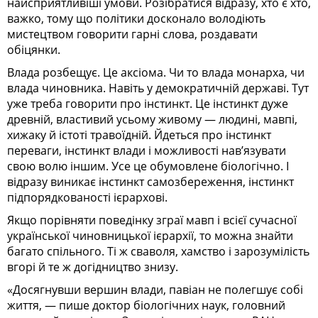
найсприятливіші умови. Розібратися відразу, хто є хто,
важко, тому що політики досконало володіють
мистецтвом говорити гарні слова, роздавати
обіцянки.
Влада розбещує. Це аксіома. Чи то влада монарха, чи
влада чиновника. Навіть у демократичній державі. Тут
уже треба говорити про інстинкт. Це інстинкт дуже
древній, властивий усьому живому — людині, мавпі,
хижаку й істоті травоїдній. Йдеться про інстинкт
переваги, інстинкт влади і можливості нав’язувати
свою волю іншим. Усе це обумовлене біологічно. І
відразу виникає інстинкт самозбереження, інстинкт
підпорядкованості ієрархові.
Якщо порівняти поведінку зграї мавп і всієї сучасної
української чиновницької ієрархії, то можна знайти
багато спільного. Ті ж сваволя, хамство і зарозумілість
вгорі й те ж догідництво знизу.
«Досягнувши вершин влади, павіан не полегшує собі
життя, — пише доктор біологічних наук, головний