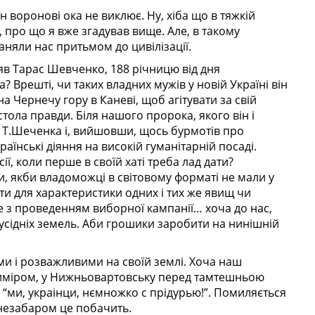
 воронові ока не виклює. Ну, хіба що в тяжкій
 про що я вже згадував вище. Але, в такому
аняли нас притьмом до цивілізації.
яв Тарас Шевченко, 188 річницю від дня
 Врешті, чи таких владних мужів у новій Україні він
 Чернечу гору в Каневі, щоб агітувати за свій
стола правди. Біля нашого пророка, якого він і
 Т.Шеченка і, вийшовши, щось бурмотів про
аїнські діяння на високій гуманітарній посаді.
ї, коли перше в своїй хаті треба лад дати?
, якби владоможці в світовому форматі не мали у
ти для характеристики одних і тих же явищ чи
ше з проведенням виборної кампанії… хоча до нас,
 сусідніх земель. Аби грошики заробити на нинішній
ми і розважливими на своїй землі. Хоча наш
риміром, у Нижньовартовську перед тамтешньою
 “ми, украінци, нємножко с прідурью!”. Помиляється
 незабаром це побачить.