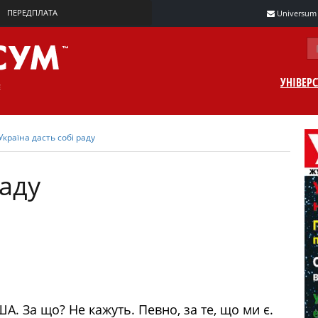
ПЕРЕДПЛАТА
Universum m
УНІВЕР
Україна дасть собі раду
раду
ША. За що? Не кажуть. Певно, за те, що ми є.