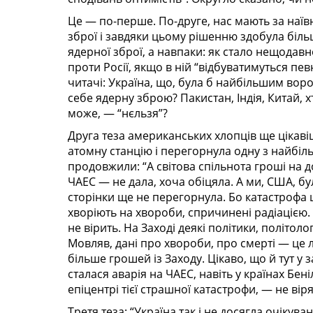
Це — по-перше. По-друге, нас мають за наївн
зброї і завдяки цьому рішенню здобула біль
ядерної зброї, а навпаки: як стало нещодавно
проти Росії, якщо в ній “відбуватимуться пев
читачі: Україна, що, була б найбільшим воро
себе ядерну зброю? Пакистан, Індія, Китай, 
може, — “нєльзя”?
Друга теза американських хлопців ще цікавіш
атомну станцію і перегорнула одну з найбільш
продовжили: “А світова спільнота гроші на 
ЧАЕС — не дала, хоча обіцяла. А ми, США, бул
сторінки ще не перегорнула. Бо катастрофа ц
хворіють на хвороби, спричинені радіацією.
не вірить. На Заході деякі політики, політол
Мовляв, дані про хвороби, про смерті — це 
більше грошей із Заходу. Цікаво, що й тут у з
сталася аварія на ЧАЕС, навіть у країнах Бен
епіцентрі тієї страшної катастрофи, — не вір
Третя теза: “Україна так і не досягла очікув