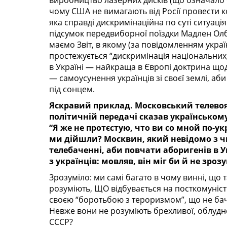
виробництво лазерних дисків (що означало б
чому США не вимагають від Росії провести к
яка справді дискримінаційна по суті ситуаці
підсумок передвиборної поїздки Мадлен Ол
маємо Звіт, в якому (за повідомленням україн
простежується “дискримінація національних,
в Україні — найкраща в Європі доктрина що
— самоусунення українців зі своєї землі, аби
під сонцем.
Яскравий приклад. Московський телевоя
політичній передачі сказав українському
“Я же не протєстую, что ви со мной по-укр
ми дійшли? Москвин, який невідомо з чи
телебаченні, аби повчати аборигенів в Ук
з українців: мовляв, він міг би й не зроз
Зрозуміло: ми самі багато в чому винні, що
розуміють, ЩО відбувається на посткомуніст
своєю “боротьбою з тероризмом”, що не бача
Невже вони не розуміють брехливої, облудно
СССР?