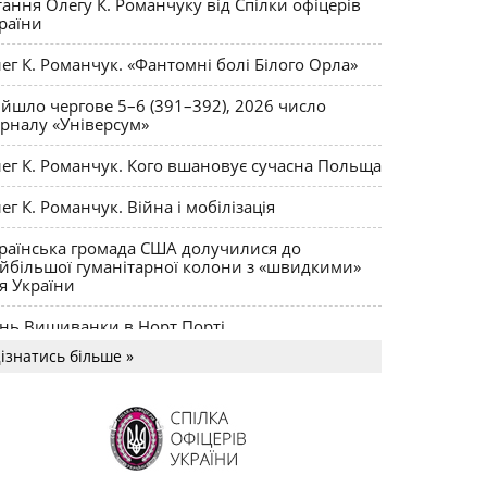
тання Олегу К. Романчуку від Спілки офіцерів
раїни
ег К. Романчук. «Фантомні болі Білого Орла»
йшло чергове 5–6 (391–392), 2026 число
рналу «Універсум»
ег К. Романчук. Кого вшановує сучасна Польща
ег К. Романчук. Війна і мобілізація
раїнська громада США долучилися до
йбільшої гуманітарної колони з «швидкими»
я України
нь Вишиванки в Норт Порті
ізнатись більше »
US MAGNUM Олега К. Романчука