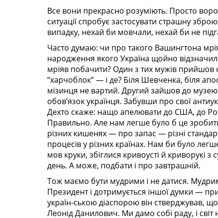
Все вони прекрасно розуміють. Просто ворон
ситуації спробує застосувати страшну зброю,
випадку, нехай би мовчали, нехай би не підг
Часто думаю: чи про такого Вашингтона мрі
народження якого Україна щойно відзначила?
мріяв побачити? Один з тих мужів прийшов на
“харчоблок” — і де? Біля Шевченка, біля апо
мізинця не вартий. Другий зайшов до музею
обов’язок українця. Забувши про свої антиукр
Дехто скаже: нащо апелювати до США, до Росі
Правильно. Але нам легше було б це зробити
різних кишенях — про запас — різні стандар
процесів у різних країнах. Нам би було лег
мов круки, збіглися кривоусті й криворукі з
день. А може, подбати і про завтрашній.
Тож маємо бути мудрими і не датися. Мудри
Президент і дотримується іншої думки — п
україн-ською діаспорою він стверджував, що
Леонід Данилович. Ми дамо собі раду, і світ