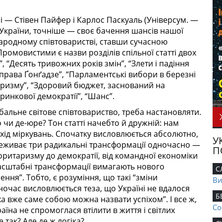
і — Стівен Пайфер і Карлос Паскуаль (Універсум. —
о України, точніше — своє бачення шансів нашої
жнародному співтоваристві, ставши сучасною
мовистими є назви розділів спільної статті двох
 “Десять тривожних років змін”, “Злети і падіння
Справа Ґонґадзе”, “Парламентські вибори в березні
оризму”, “Здоровий бюджет, заснований на
ринкової демократії”, “Шанс”.
обальне світове співтовариство, треба настановляти.
 чи де-юре? Тон статті начебто й дружній: нам
хід міркувань. Спочатку висловлюється абсолютно,
У
ереживає три радикальні трансформації одночасно —
П
торитаризму до демократії, від командної економіки
масштабні трансформації вимагають нового
С
ння”. Тобто, є розуміння, що такі “зміни
Ви
ночас висловлюється теза, що Україні не вдалося
Б
ха вже саме собою можна назвати успіхом”. І все ж,
Со
аїна не спромоглася втілити в життя і світлих
 так? Але де ж логіка?