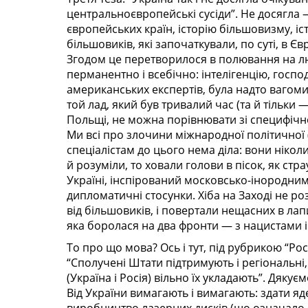
центральноєвропейські сусіди”. Не досягла —
європейських країн, історію більшовизму, іст
більшовиків, які започаткували, по суті, в Є
Згодом це перетворилося в полювання на лю
перманентно і всебічно: інтелігенцію, господ
американських експертів, була надто вагоми
той лад, який був тривалий час (та й тільки —
Польщі, не можна порівнювати зі специфічно
Ми всі про злочини міжнародної політичної (
спеціалістам до цього нема діла: вони ніколи
й розуміли, то ховали голови в пісок, як стр
Україні, інспірований московсько-інородни
дипломатичні стосунки. Хіба на Заході не роз
від більшовиків, і повертали нещасних в ла
яка боролася на два фронти — з нацистами
То про що мова? Ось і тут, під рубрикою “Ро
“Сполучені Штати підтримують і регіональні,
(Україна і Росія) вільно їх укладають”. Дякує
Від України вимагають і вимагають: здати я