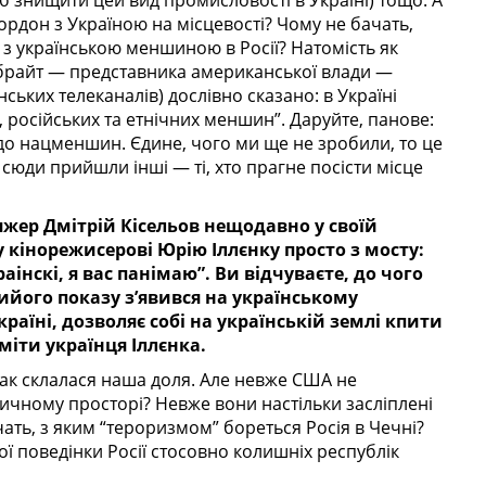
 знищити цей вид промисловості в Україні) тощо. А
ордон з Україною на місцевості? Чому не бачать,
я з українською меншиною в Росії? Натомість як
брайт — представника американської влади —
ських телеканалів) дослівно сказано: в Україні
 російських та етнічних меншин”. Даруйте, панове:
до нацменшин. Єдине, чого ми ще не зробили, то це
 сюди прийшли інші — ті, хто прагне посісти місце
жер Дмітрій Кісельов нещодавно у своїй
 кінорежисерові Юрію Іллєнку просто з мосту:
аінскі, я вас панімаю”. Ви відчуваєте, до чого
його показу з’явився на українському
раїні, дозволяє собі на українській землі кпити
уміти українця Іллєнка.
 так склалася наша доля. Але невже США не
ичному просторі? Невже вони настільки засліплені
ть, з яким “тероризмом” бореться Росія в Чечні?
ї поведінки Росії стосовно колишніх республік