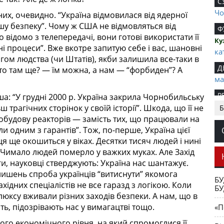
С
Чо
их, очевидно. “Україна відмовилася від ядерної
шу безпеку”. Чому ж США не відмовляться від
Ф
 відомо з телепередачі, вони готові використати її
Ку
ні процеси”. Вже вкотре запитую себе і вас, шановні
ка
гом людства (чи Штатів), якби залишила все-таки в
Д
хто там ще? — їм можна, а нам — “форбиден”? А
ма
Р
а: “У грудні 2000 р. Україна закрила Чорнобильську
ви
 трагічних сторінок у своїй історії”. Шкода, що її не
Б
добудову реакторів — замість тих, що працювали на
М
и одним з гарантів”. Тож, по-перше, Україна цієї
ан
я ще окошиться у віках. Десятки тисяч людей і нині
П
 Чимало людей померло у важких муках. Але Захід
на
оги, науковці стверджують: Україна нас шантажує.
лишень спроба українців “витиснути” якомога
Т
БУ
ахідних спеціалістів не все гаразд з логікою. Коли
БУ
ра
ілюксу вживали різних заходів безпеки. А нам, що в
Р
ять, підозрівають нас у вимагацтві тощо.
«П
аного економічного рівня, на який спромоглися її