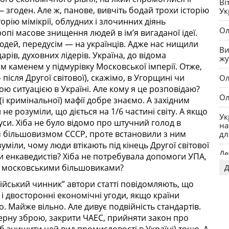
Ві
 згоден. Але ж, панове, вивчіть бодай трохи історію
Ук
орію мімікрії, облудних і злочинних діянь
Ол
вропі масове знищення людей в ім’я вигаданої ідеї.
дей, передусім — на українців. Адже нас нищили
Ви
арів, духовних лідерів. Україна, до відома
жу
м каменем у підмурівку Московської імперії. Отже,
 після Другої світової), скажімо, в Угорщині чи
Ол
ю ситуацією в Україні. Але кому я це розповідаю?
Ол
і кримінальної) мафії добре знаємо. А західним
 не розуміли, що діється на 1/6 частині світу. А якщо
Ук
ауси. Хіба не було відомо про штучний голод в
на
м більшовизмом СССР, проте встановили з ним
дл
уміли, чому люди втікають під кінець Другої світової
Де
пи енкаведистів? Хіба не потребувала допомоги УПА,
 і московськими більшовиками?
Д
OP
сійський чинник” автори статті повідомляють, що
 і двосторонні економічні угоди, якщо країни
мо. Майже вільно. Але дивує подвійність стандартів.
дерну зброю, закрити ЧАЕС, прийняти закон про