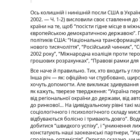
Ось колишній і нинішній посли США в Україн
2002. — Ч. 1-2) висловили своє ставлення д
країни на те, щоб “посісти гідне місце в мі
європейською демократичною державою”. Про
політиків США: “Національна трансформація”,
нового тисячоліття”, “Російський чинник”, “
2002 року”, “Міжнародна коаліція проти тер
грошових розрахунках”, “Правові рамки для 
Все наче й правильно. Тих, хто входить у гл
Інша річ — як: офіційно чи стурбовано, щиро
хочуть допомогти. Але викликає здивування 
як кажуть, тверезе твердження: “Україна п
від регіональної окраїни до держави, від ав
до ринкової… На ідивідуальному рівні такі 
соціологічного і психологічного складу мисле
відбуваються болісно і тривають довго”. Вод
добитися “швидкого успіху”, і “уникнення ли
констатують наші заокеанські партнери, “Укр
сподівань оптимістів”. Округло сказано, чи не