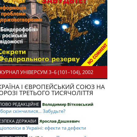
ЖУРНАЛ УНІВЕРСУМ 3–6 (101–104), 2002
КРАЇНА І ЄВРОПЕЙСЬКИЙ СОЮЗ НА
ОРОЗІ ТРЕТЬОГО ТИСЯЧОЛІТТЯ
ЛОВО РЕДАКЦІЙНЕ
Володимир Вітковський
бори скінчилися... Забудьте?
ЕЗПЕКА ДЕРЖАВИ
Ярослав Дашкевич
ціополіси в Україні: ефекти та дефекти