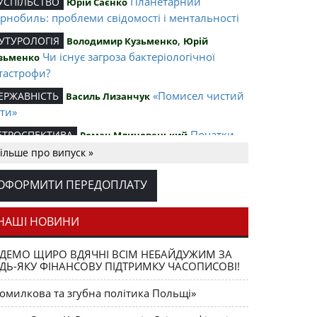
Планетарний
УСПІЛЬСТВО
Юрій Саєнко
рнобиль: проблеми свідомості і ментальності
,
УТУРОЛОГІЯ
Володимир Кузьменко
Юрій
Чи існує загроза бактеріологічної
зьменко
тастрофи?
«Помисел чистий
ЕРЖАВНІСТЬ
Василь Лизанчук
ти»
Початки
ЕТРОСПЕКТИВА
Роман Млиновецький
звольної боротьби українського народу
ільше про випуск »
«Мовленнєвий
ОВА І НАЦІЯ
Ростислав Якуц
ОФОРМИТИ ПЕРЕДОПЛАТУ
тисвіт» в Україні
Повертаючись до
РАВА ЛЮДИНИ
НАШІ НОВИНИ
друкованого
Україна дасть собі
ОЧКА ЗОРУ
Богдан Залізняк
ДЕМО ЩИРО ВДЯЧНІ ВСІМ НЕБАЙДУЖИМ ЗА
ДЬ-ЯКУ ФІНАНСОВУ ПІДТРИМКУ ЧАСОПИСОВІ!
ду
Українська еліта?
ЕАЛІЇ
Леонід Залізняк
омилкова та згубна політика Польщі»