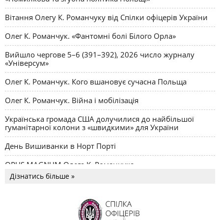
Вітання Олегу К. Романчуку від Спілки офіцерів України
Олег К. Романчук. «Фантомні болі Білого Орла»
Вийшло чергове 5–6 (391–392), 2026 число журналу
«Універсум»
Олег К. Романчук. Кого вшановує сучасна Польща
Олег К. Романчук. Війна і мобілізація
Українська громада США долучилися до найбільшої
гуманітарної колони з «швидкими» для України
День Вишиванки в Норт Порті
OPUS MAGNUM Олега К. Романчука
Дізнатись більше »