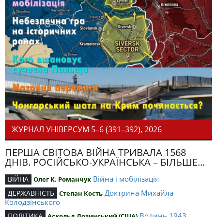
ЖУРНАЛ УНІВЕРСУМ 5–6 (391–392), 2026
ПЕРША СВІТОВА ВІЙНА ТРИВАЛА 1568
ДНІВ. РОСІЙСЬКО-УКРАЇНСЬКА – БІЛЬШЕ...
Війна і мобілізація
ВІЙНА
Олег К. Романчук
Доктрина Михайла
ДЕРЖАВНІСТЬ
Степан Кость
Колодзінського
Волинь 1943
ПОЛІТИКА
Аскольд Лозинський (США)