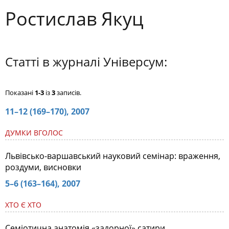
Ростислав Якуц
Статті в журналі Універсум:
Показані
1-3
із
3
записів.
11–12 (169–170), 2007
ДУМКИ ВГОЛОС
Львівсько-варшавський науковий семінар: враження,
роздуми, висновки
5–6 (163–164), 2007
ХТО Є ХТО
Семіотична анатомія «задорної» сатири