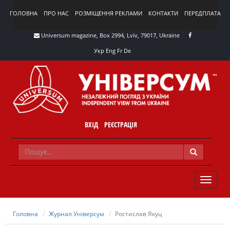
ГОЛОВНА
ПРО НАС
РОЗМІЩЕННЯ РЕКЛАМИ
КОНТАКТИ
ПЕРЕДПЛАТА
Universum magazine, Box 2994, Lviv, 79017, Ukraine
Укр
Eng
Fr
De
ВХІД
РЕЄСТРАЦІЯ
TOGGLE
NAVIG
Головна
Журнал Універсум
Ростислав Якуц