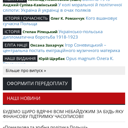
У колі моральної й політичної
Анджей Суліма-Камінський
сліпоти: Україна й українці в очах поляків
Кого вшановує
ІСТОРІЯ І СУЧАСНІСТЬ
Олег К. Романчук
сучасна Польща
Українсько-польська
ІСТОРІЯ
Степан Ріпецький
дипломатична боротьба 1918-1923
Ігор Соневицький –
ЕЛІТА НАЦІЇ
Оксана Захарчук
центральна постать еміграційного музичного материка
Opus magnum Олега К.
НАШІ ВИДАННЯ
Юрій Щербак
Романчука
Більше про випуск »
Аналітичний центр Олега К.
РЕЦЕНЗІЇ
Петро Іванишин
Романчука
ОФОРМИТИ ПЕРЕДОПЛАТУ
Журавель і синиця
СЛОВО РЕДАКЦІЙНЕ
Олег К. Романчук
як уособлення української політстратегії й тактики
НАШІ НОВИНИ
БУДЕМО ЩИРО ВДЯЧНІ ВСІМ НЕБАЙДУЖИМ ЗА БУДЬ-ЯКУ
ФІНАНСОВУ ПІДТРИМКУ ЧАСОПИСОВІ!
«Помилкова та згубна політика Польщі»