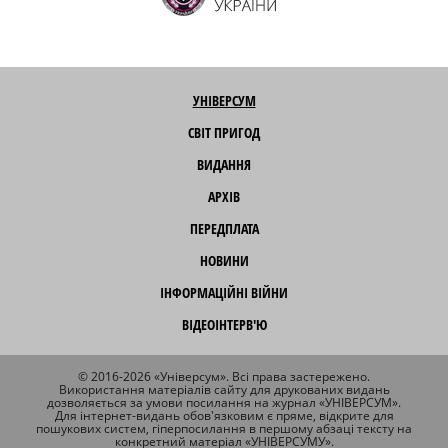
УНІВЕРСУМ
СВІТ ПРИГОД
ВИДАННЯ
АРХІВ
ПЕРЕДПЛАТА
НОВИНИ
ІНФОРМАЦІЙНІ ВІЙНИ
ВІДЕОІНТЕРВ'Ю
© 2016-2026 «Універсум». Всі права застережено.
Використання матеріалів сайту для друкованих видань
дозволяється за умови посилання на журнал «УНІВЕРСУМ».
Для інтернет-видань обов'язковим є пряме, відкрите для
пошукових систем, гіперпосилання в першому абзаці тексту на
конкретний матеріал «УНІВЕРСУМУ».