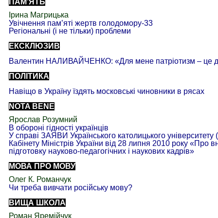
ПАМ’ЯТЬ
Ірина
Магрицька
Увічнення пам’яті жертв
голодомору-33
Регіональні (і не тільки)
проблеми
ЕКСКЛЮЗИВ
Валентин НАЛИВАЙЧЕНКО: «Для мене
патріотизм – це 
ПОЛІТИКА
Навіщо в Україну їздять
московські
чиновники в рясах
NOTA BENE
Ярослав
Розумний
В обороні гідності українців
У справі ЗАЯВИ
Українського
католицького університету 
Кабінету Міністрів України від 28 липня 2010 року «Про 
підготовку науково-педагогічних і наукових кадрів»
МОВА ПРО МОВУ
Олег К.
Романчук
Чи треба вивчати
російську
мову?
ВИЩА ШКОЛА
Роман
Яремійчук