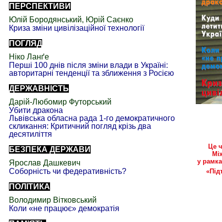
ПЕРСПЕКТИВИ
Юлій
Бородянський, Юрій Саєнко
Криза зміни цивілізаційної
технології
ПОГЛЯД
Ніко
Ланґе
Перші 100 днів після
зміни влади в Україні:
авторитарні тенденції та зближення з Росією
ДЕРЖАВНІСТЬ
Дарій-
Любомир
Футорський
Убити дракона
Львівська обласна рада 1-го демократичного
скликання: Критичний погляд
крізь
два
десятиліття
Це 
БЕЗПЕКА ДЕРЖАВИ
Мі
у рамка
Ярослав
Дашкевич
Соборність чи
федеративність
?
«Під
ПОЛІТИКА
Володимир
Вітковський
Коли «не працює»
демократія