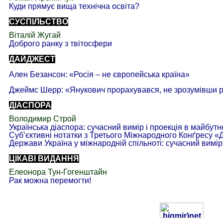
Куди прямує вища
технічна
освіта?
СУСПІЛЬСТВО
Віталій
Жугай
Доброго ранку з
твітосфери
ДАЙДЖЕСТ
Ален Безансон: «Росія – не
європейська
країна»
Джеймс Шерр: «Янукович
прорахувався
, не зрозумівши 
ДІАСПОРА
Володимир
Строй
Українська діаспора
:
сучасний вимір і проекція в майбутн
Суб’єктивні нотатки з Третього Міжнародного Конґресу «
Держави Україна у міжнародній спільноті: сучасний вимір
ЦІКАВІ ВИДАННЯ
Елеонора
Тун-Гогенштайн
Рак можна
перемогти
!