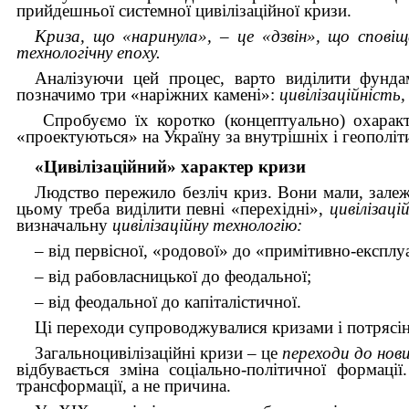
прийдешньої системної цивілізаційної кризи.
Криза, що «наринула»,
–
це «дзвін», що сповіщ
технологічну епоху.
Аналізуючи цей процес, варто виділити фундам
позначимо три «наріжних камені»:
цивілізаційність,
Спробуємо їх коротко (концептуально) охаракте
«проектуються» на Україну за внутрішніх і геополіт
«Цивілізаційний»
характер
кризи
Людство пережило безліч криз. Вони мали, залежн
цьому треба виділити певні «перехідні»,
цивілізаці
визначальну
цивілізаційну технологію:
– від первісної, «родової» до «примітивно-експлу
– від рабовласницької до феодальної;
– від феодальної до капіталістичної.
Ці переходи супроводжувалися кризами і потрясі
Загальноцивілізаційні кризи – це
переходи до нови
відбувається зміна соціально-політичної формації
трансформації, а не причина.