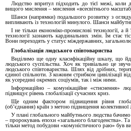
Людство впритул підходить до тієї межі, коли 
вищого мислення – мислення «всесвітнього масштаб
Шанси (напрямки) подальшого розвитку з огляду 
випливають із технологій минулого. Шанси майбутнь
І не тільки економіко-промислові технології, а й
технології зазнають кардинальних змін. Їм стає ті
Вони переходять у статус міждержавних, загальнолю
Глобалізація людського
співтовариства
Виділимо ще одну класифікаційну шкалу, що йде 
людського суспільства.
Хоч як тривіально це звучит
людського співтовариства. Шлях від дрібних, тери
єдиної спільноти. З кожним стрибком цивілізації ві
як усередині окремих соціумів, так і між ними.
Інформаційно – комунікаційне «стиснення» лю
підвищує рівень глобалізації сучасних криз.
Ще одним фактором підвищення рівня глобал
(об’єднання) країн з метою підвищення колективної 
У плані глобального майбутнього людства бачимо 
– пророкувань епохи «загального благоденства». Та
тільки метод побудови «комуністичного раю» був ви