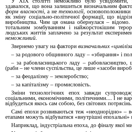
У XIX столітті неможливо було усвідомити
здавалося, що вона залишиться визначальним факт
форм власності
, а не
технології
, основоположники 
як зміну соціально-політичної формації, що відрі
виробництва. Чим ця омана обернулася – відомо. С
тотальним зомбуванням і найжорстокішим терор
людських життів заплачено за результат експериме
неможливий.
Звернемо увагу на фактори
визначальних «цивіліз
– за родового общинного ладу – «збирання» і пол
– за рабовласницького ладу – рабовласництво, 
(раби – не члени суспільства, це лише «засоби виро
– за феодалізму – землеробство;
– за капіталізму – промисловість.
Зміни технологічних епох завжди супровод
соціальними, економічними, політичними.... І не ва
відбудеться якось сам собою, без світових потрясінь
Самі епохи розвиваються теж «неоднорідно» – в
етапами можуть відбуватися «внутрішні епохальні» 
Наприклад, індустріальна епоха, до фіналу якої м