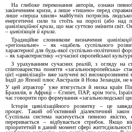
На глибоке переконання авторів, ознаки певної
закінченням кризи, а лише «тишею» перед справжн
лише «перша хвиля» майбутніх потрясінь людської 
енергетичні сили та стоїть на порозі (або над 
цивілізаційної кризи,
що має
суттєво змінити світ
.
Ок
–
цивілізація й криза.
Традиційне словникове визначення
цивілізац
«регіональне» – як «щабель суспільного розвит
характерної для будь-якої суспільно-політичної фор
– як характеристику «сучасної європейської культур
З урахуванням сучасних реалій, з огляду на с
співтовариства поняття «загальноєвропейська» с
цієї «цивілізації» вже залучені всі високорозвинені 
Індії до Японії плюс Австралія й Нова Зеландія, н
*
У цей атрактор
уже втягується й низка країн Пі
Бразилія, в Африці – Єгипет, ПАР, крім того, Ізраїл
час говорити про формування «загальнолюдської циві
Історія цивілізаційного розвитку – це завжд
процес. Такий об’єктивний діалектичний закон 
Суспільна система насичується певною якістю, 
переривається – відбувається стрибок. Якщо ві
пріоритетній в даний момент сфері життєдіяльності 