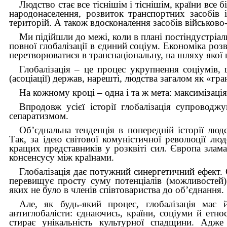
Людство стає все тіснішім і тіснішім, країни все
народонаселення, розвиток транспортних засобів і
територій. А також вдосконалення засобів військово
Ми підійшли до межі, коли в плані постіндустріа
повної глобалізації в єдиний соціум. Економіка роз
перетворюватися в транснаціональну, на шляху якої 
Глобалізація – це процес укрупнення соціумів, 
(асоціації) держав, нарешті, людства загалом як «г
На кожному кроці – одна і та ж мета: максимізація
Впродовж усієї історії глобалізація супровод
сепаратизмом.
Об’єднальна тенденція в попередній історії лю
Так, за ідею світової комуністичної революції лю
кращих представників у розквіті сил. Європа злам
консенсусу між країнами.
Глобалізація дає потужний синергетичний ефект. 
перевищує просту суму потенціалів (можливостей) 
яких не було в членів співтовариства до об’єднання.
Але, як будь-який процес, глобалізація має
антиглобалісти: єднаючись, країни, соціуми й етнос
стирає унікальність культурної спадщини. Адже 