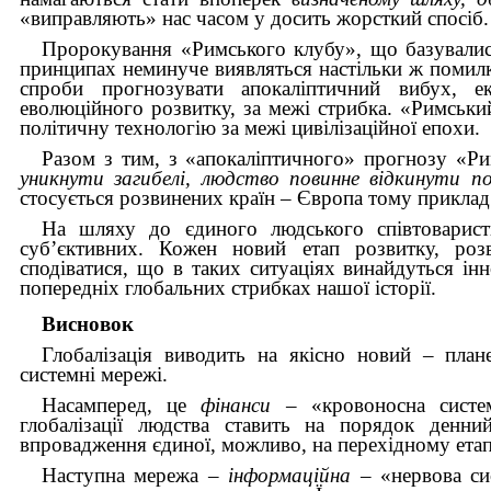
«виправляють» нас часом у досить жорсткий спосіб.
Пророкування «Римського клубу», що базувалися
принципах неминуче виявляться настільки ж помилк
спроби прогнозувати апокаліптичний вибух, е
еволюційного розвитку, за межі стрибка. «Римський
політичну технологію за межі цивілізаційної епохи.
Разом з тим, з «апокаліптичного» прогнозу «Р
уникнути загибелі, людство повинне відкинути п
стосується розвинених країн – Європа тому приклад
На шляху до єдиного людського співтовариств
суб’єктивних. Кожен новий етап розвитку, роз
сподіватися, що в таких ситуаціях винайдуться інн
попередніх глобальних стрибках нашої історії.
Висновок
Глобалізація виводить на якісно новий – пла
системні мережі.
Насамперед, це
фінанси
– «кровоносна систем
глобалізації людства ставить на порядок денни
впровадження єдиної, можливо, на перехідному етап
Наступна мережа –
інформаційна –
«нервова си