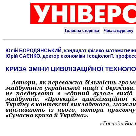
Юлій БОРОДЯНСЬКИЙ, кандидат фізико-математични
Юрій САЄНКО, доктор економіки і соціології, профес
КРИЗА ЗМІНИ ЦИВІЛІЗАЦІЙНОЇ ТЕХНОЛОГ
Автори, як переважна біль­шість гром
майбутнім украї­нської нації і держави
не поєднувати в «єдиний вузол» вихід 
майбутнє. «Проекції» цивілізаційної
Україну в контексті викладеного, можл
випливають із нього, автори присвяч
«Сучасна криза й Україна».
«Господь Бог 