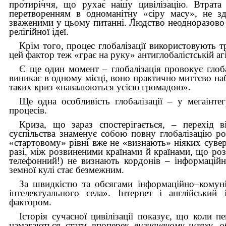
протиріччя, що рухає нашу цивілізацію. Втрата 
перетворенням в одноманітну «сіру масу», не зд
зваженими у цьому питанні. Людство неодноразово 
релігійної ідеї.
Крім того, процес глобалізації використовують тр
цей фактор теж «грає на руку» антиглобалістській агі
Є ще один момент – глобалізація провокує глоб
виникає в одному місці, воно практично миттєво наб
таких криз «навалюються усією громадою».
Ще одна особливість глобалізації – у мегаінтег
процесів.
Криза, що зараз спостерігається, – перехід в
суспільства знаменує собою повну глобалізацію ро
«стартовому» рівні вже не «визнають» ніяких сувер
разі, між розвиненими країнами й країнами, що роз
телефонний!) не визнають кордонів – інформацій
земної кулі стає безмежним.
За швидкістю та обсягами інформаційно–комунік
інтелектуального села». Інтернет і англійський
фактором.
Історія сучасної цивілізації показує, що коли 
намагаються стати впоперек
визначеному шляху,
о