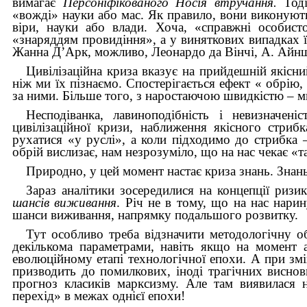
вимагає
Персоніфікованого Носія втручання.
Тоді
«вожді» науки або мас. Як правило, вони виконуют
віри, науки або влади. Хоча, «справжні особист
«знаряддям провидіння», а у виняткових випадках ї
Жанна Д’Арк, можливо, Леонардо да Вінчі, А. Айнш
Цивілізаційна криза вказує на прийдешній якісни
ніж ми їх пізнаємо. Спостерігається ефект « обрію
за ними. Більше того, з наростаючою швидкістю – ми
Несподіванка, лавиноподібність і невизначен
цивілізаційної кризи, наближення якісного стриб
рухатися «у руслі», а коли підходимо до стрибка –
обрій вислизає, нам незрозуміло, що на нас чекає «т
Природно, у цей момент настає криза знань. Знань
Зараз аналітики зосередилися на концепції ризи
шансів виживання
. Річ не в тому, що на нас нари
шанси виживання, напрямку подальшого розвитку.
Тут особливо треба відзначити методологічну о
декількома параметрами, навіть якщо на момент 
еволюційному етапі технологічної епохи. А при змін
призводить до помилкових, іноді трагічних виснов
прогноз класиків марксизму. Але там виявилася на
перехід» в межах однієї епохи!