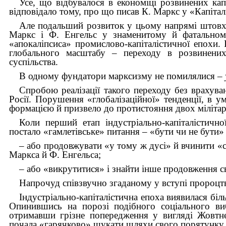
Усе, що відбувалося в економіці розвинених кап
відповідало тому, про що писав К. Маркс у «Капітал
Але подальший розвиток у цьому напрямі штовх
Маркс і Ф. Енгельс у знаменитому й фатальному
«апокаліпсиса» промислово-капіталістичної епохи.
глобального масштабу – переходу в розвинених 
суспільства.
В одному фундатори марксизму не помилялися –
Спробою реалізації такого переходу без врахув
Росії. Порушення «глобалізаційної» тенденції, в
формацією й призвело до протистояння двох міліта
Коли перший етап індустріально-капіталістич
постало «гамлетівське» питання – «бути чи не бути»
– або продовжувати «у тому ж дусі» й вчинити «
Маркса й Ф. Енгельса;
– або «викрутитися» і знайти інше продовження с
Напрочуд співзвучно згаданому у вступі пророцтв
Індустріально-капіталістична епоха виявилася бі
Опинившись на порозі подібного соціального виб
отримавши грізне попередження у вигляді Жовтнев
почала «гарячково» шукати шляхи свого порятунку.