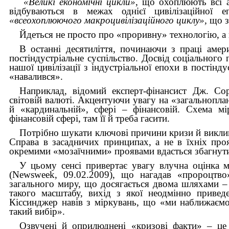
«Великі економічні цикли»
, що охоплюють всі 
відбуваються в межах однієї цивілізаційної
«всеохоплюючого макроцивілізаційного циклу»,
що з
Йдеться не просто про «проривну» технологію, а
В останні десятиліття, починаючи з праці аме
постіндустріальне суспільство. Досвід соціальног
нашої цивілізації з індустріальної епохи в постінд
«навалився».
Наприклад, відомий експерт-фінансист Дж. Со
світовій валюті. Акцентуючи увагу на «загальнопла
й «кардинальній», сфері – фінансовій. Схема мі
фінансовій сфері, там її й треба гасити.
Потрібно шукати ключові причини кризи й виклику
Справа в засадничих принципах, а не в їхніх проя
окремими «мозаїчними» проявами вдасться збагнути 
У цьому сенсі привертає увагу влучна оцінка 
(Newsweek, 09.02.2009), що нагадав «пророцтво»
загального миру, що досягається двома шляхами –
такого масштабу, вихід з якої неодмінно привед
Кіссинджер навів з міркувань, що «ми наближаємо
такий вибір».
Озвучені й оприлюднені «кризові факти» – це 