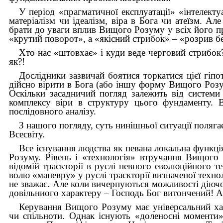
У період «прагматичної експлуатації» «інтелект
матеріалізм чи ідеалізм, віра в Бога чи атеїзм. Ал
брати до уваги вплив Вищого Розуму у всіх його п
«крутий поворот», а «якісний стрибок» – «розрив б
Хто нас «штовхає» і куди веде черговий стрибок
як?!
Дослідники зазвичай боятися торкатися цієї гіпо
дійсно вірити в Бога (або іншу форму Вищого Розум
Оскільки засадничий погляд залежить від системи 
комплексу віри в структуру цього фундаменту. 
послідовного аналізу.
З нашого погляду, суть нинішньої ситуації поляг
Всесвіту.
Все існування людства як певана локальна функц
Розуму. Рівень і «технологія» втручання Вищого 
відомій траєкторії в руслі певного еволюційного т
волю «маневру» у руслі траєкторії визначеної технол
не зважає. Але коли вичерпуються можливості діючо
довільниого характеру – Господь Бог витончений! А
Керування Вищого Розуму має універсальний ха
чи спільноти. Однак існують «доленосні моменти»