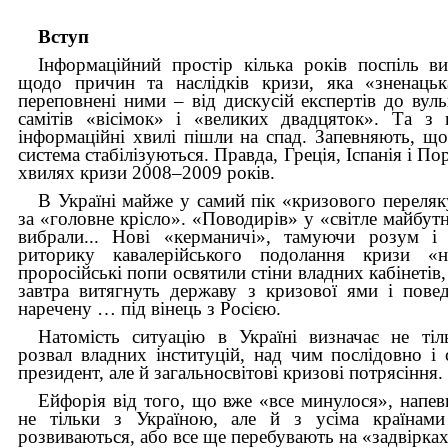
Вступ
Інформаційний простір кілька років поспіль в
щодо причин та наслідків кризи, яка «зненацьк
переповнені ними – від дискусій експертів до вул
самітів «вісімок» і «великих двадцяток». Та з
інформаційні хвилі пішли на спад. Запевняють, що
система стабілізуються. Правда, Греція, Іспанія і П
хвилях кризи 2008–2009 років.
В Україні майже у самий пік «кризового переляк
за «головне крісло». «Поводирів» у «світле майбутн
вибрали... Нові «керманичі», тамуючи розум і 
риторику кавалерійського подолання кризи «
проросійські попи освятили стіни владних кабінетів
завтра витягнуть державу з кризової ями і пове
наречену … під вінець з Росією.
Натомість ситуацію в Україні визначає не тіл
розвал владних інституцій, над чим послідовно і
президент, але й загальносвітові кризові потрясіння.
Ейфорія від того, що вже «все минулося», напевн
не тільки з Україною, але й з усіма країнам
розвиваються, або все ще перебувають на «задвірках