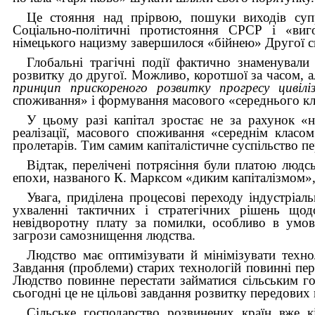
Це стояння над прірвою, пошуки виходів суп
Соціально-політичні протистояння СРСР і «виг
німецького нацизму завершилося «бійнею» Другої світо
Глобальні трагічні події фактично знаменували
розвитку до другої. Можливо, коротшої за часом, ал
принцип прискореного розвитку прогресу цивілі
споживання» і формування масового «середнього кл
У цьому разі капітал зростає не за рахунок «н
реалізації, масового споживання «середнім класо
пролетарів. Тим самим капіталістичне суспільство п
Відтак, перелічені потрясіння були платою людсь
епохи, названого К. Марксом «диким капіталізмом»,
Увага, приділена процесові переходу індустріал
ухваленні тактичних і стратегічних рішень щод
невідворотну плату за помилки, особливо в умов
загрози самознищення людства.
Людство має оптимізувати й мінімізувати техно
Завдання (проблеми) старих технологій повинні пере
Людство повинне перестати займатися сільським 
сьогодні це не цільові завдання розвитку передових 
Сільське господарство розвинених країн вже к