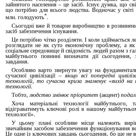
зайнятого населення – це засіб. Існує думка, що св
що потрібно для всього людства. Водночас у світі
*
млн. голодують
.
Сьогодні вже й товарне виробництво в розвинених
засіб забезпечення існування.
Це потрібно чітко розділяти. І коли здіймається 
розглядати не як суто економічну проблему, а я
соціальне середовище й свідомість людей разом з гал
майбутнього повинні визначати дії сьогодення, 
завдання.
Особливо варто звернути увагу на фундаменталь
сучасної цивілізації –
якщо всі попередні цивілі
технологій, то сучасна криза знаменує «вихід на
технології.
Тобто,
людство змінює пріоритет
(акцент)
подал
Хоча матеріальні технології майбутнього, т
відіграватимуть ключові ролі в нашому майбутньо
технології».
У цьому плані особливе місце належить вирі
звичайним засобом забезпечення функціонування всі
Це одне із ключових завдань сьогодення, бо ще не в