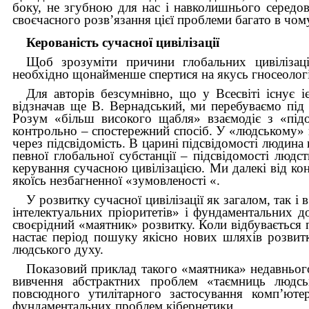
боку, не згубною для нас і навколишнього середо
своєчасного розв’язання цієї проблеми багато в чому
Керованість сучасної
цивілізації
Щоб зрозуміти причини глобальних цивілізаці
необхідно щонайменше спертися на якусь гносеолог
Для авторів безсумнівно, що у Всесвіті існує 
відзначав ще В. Вернадський, ми перебуваємо під
Розум «більш високого щабля» взаємодіє з «під
контрольно – спостережний спосіб.
У «людському» 
через підсвідомість. В царині підсвідомості людина
певної глобальної субстанції – підсвідомості людс
керування сучасною цивілізацією. Ми далекі від кон
якоїсь незбагненної «зумовленості «.
У розвитку сучасної цивілізації як загалом, так 
інтелектуальних пріоритетів» і фундаментальних д
своєрідний «маятник» розвитку. Коли відбувається 
настає період пошуку якісно нових шляхів розвитку
людського духу.
Показовий приклад такого «маятника» недавнього 
вивчення абстрактних проблем «таємниць людсь
повсюдного утилітарного застосування комп’юте
фундаментальних проблем кібернетики.