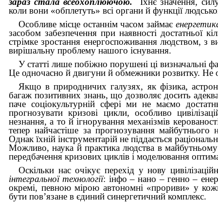
зараз стала всеохоплюючою.
Їхнє значення, сил
коли вони «обплетуть» всі органи й функції людськ
Особливе місце останнім часом займає
енергетик
засобом забезпечення при наявності достатньої кіл
стрімке зростання енергоспоживання людством, з в
вирішальну проблему нашого існування.
У статті лише побіжно порушені ці визначальні ф
Це одночасно й двигуни й обмежники розвитку. Не ок
Якщо в природничих галузях, як фізика, астроно
багаж позитивних знань, що дозволяє досить адекват
паче соціокультурній сфері ми не маємо достатн
прогнозувати кризові цикли, особливо цивілізац
незнання, а то й ігнорування механізмів керованос
тепер найчастіше за прогнозування майбутнього 
Однак їхній інструментарій не піддається раціональ
Можливо, наука й практика людства в майбутньому 
передбачення кризових циклів і моделювання оптим
Оскільки нас очікує перехід у нову цивілізацій
інтегральної
технології
: інфо – нано – генно – ене
окремі, певною мірою автономні «прориви» у кожні
бути пов’язане в єдиний синергетичний комплекс.