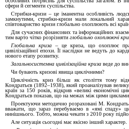
особливих потрясінь для суспільства загалом. В і
сфери й сегменти суспільства.
Стрибки-кризи – це іманентна особливість людс
замкнутими, стрибки-кризи мали локальний харак
співтовариство кризи глобально охоплюють всі країн
Для сучасних фінансових та інформаційних взаємо
тим варто чітко розрізняти
глобально охоплюючі кр
Глобальна криза –
це криза, що охоплює пра
цивілізаційної епохи. Її наслідки не ведуть до кард
нового етапу розвитку.
Загальносистемна цивілізаційна криза
веде до ви
Чи бувають кризові явища циклічними?
Циклічність криз більш як століття тому від
Кондратьєв (1892–1938), який проаналізував велику
країн за 150 років, відкрив «великі економічні ци
Кондратьєв показав, що на межах між цими циклами
Проектуючи методично розраховані М. Кондратьє
вважати, що зараз перебуваємо в «ямі спаду» ци
нинішнього. Тобто, можна чекати з 2010 року підйо
Але ситуація сьогодні має якісно інший характер.