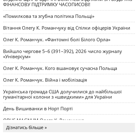
ФІНАНСОВУ ПІДТРИМКУ ЧАСОПИСОВІ!
«Помилкова та згубна політика Польщі»
Вітання Олегу К. Романчуку від Спілки офіцерів України
Олег К. Романчук. «Фантомні болі Білого Орла»
Вийшло чергове 5–6 (391–392), 2026 число журналу
«Універсум»
Олег К. Романчук. Кого вшановує сучасна Польща
Олег К. Романчук. Війна і мобілізація
Українська громада США долучилися до найбільшої
гуманітарної колони з «швидкими» для України
День Вишиванки в Норт Порті
OPUS MAGNUM Олега К. Романчука
Дізнатись більше »