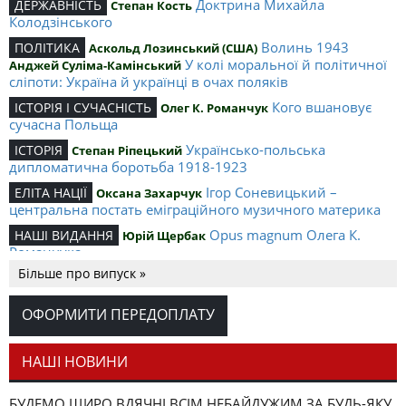
Доктрина Михайла
ДЕРЖАВНІСТЬ
Степан Кость
Колодзінського
Волинь 1943
ПОЛІТИКА
Аскольд Лозинський (США)
У колі моральної й політичної
Анджей Суліма-Камінський
сліпоти: Україна й українці в очах поляків
Кого вшановує
ІСТОРІЯ І СУЧАСНІСТЬ
Олег К. Романчук
сучасна Польща
Українсько-польська
ІСТОРІЯ
Степан Ріпецький
дипломатична боротьба 1918-1923
Ігор Соневицький –
ЕЛІТА НАЦІЇ
Оксана Захарчук
центральна постать еміграційного музичного материка
Opus magnum Олега К.
НАШІ ВИДАННЯ
Юрій Щербак
Романчука
Більше про випуск »
Аналітичний центр Олега К.
РЕЦЕНЗІЇ
Петро Іванишин
Романчука
ОФОРМИТИ ПЕРЕДОПЛАТУ
Журавель і синиця
СЛОВО РЕДАКЦІЙНЕ
Олег К. Романчук
як уособлення української політстратегії й тактики
НАШІ НОВИНИ
БУДЕМО ЩИРО ВДЯЧНІ ВСІМ НЕБАЙДУЖИМ ЗА БУДЬ-ЯКУ