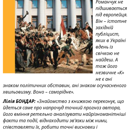
Романчук не
підшивається
під европейця.
Він – істотне
західній
публіцист,
яких в Україні
вдень із
свічкою не
найдеш. А
тож його
незвичне «К»
не є ані
знаком політичних обставин, ані знаком осучасненого
хвильовизму. Воно – саморідне».
Лілія БОНДАР:
«Знайомство з книжкою переконує, що
йдеться саме про напрочуд точний прогноз автора,
його вміння ретельно аналізувати найрізноманітніші
факти та події, віднаходити зв’язки між ними,
співставляти їх, робити точні висновки і