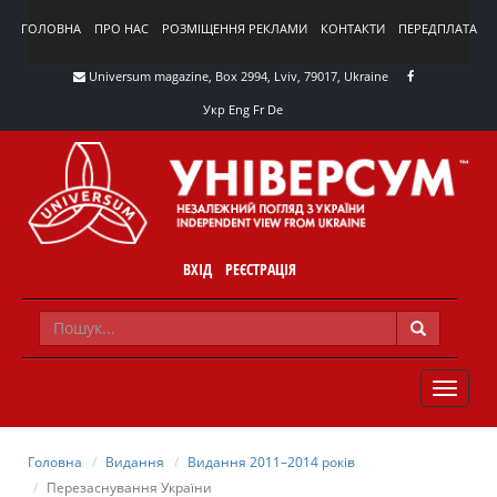
ГОЛОВНА
ПРО НАС
РОЗМІЩЕННЯ РЕКЛАМИ
КОНТАКТИ
ПЕРЕДПЛАТА
Universum magazine, Box 2994, Lviv, 79017, Ukraine
Укр
Eng
Fr
De
ВХІД
РЕЄСТРАЦІЯ
TOGGLE
NAVIG
Головна
Видання
Видання 2011–2014 років
Перезаснування України