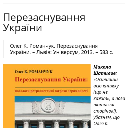
Перезаснування
України
Олег К. Романчук. Перезаснування
України. – Львів: Універсум, 2013. – 583 с.
Микола
Шатилов
:
«Осиливши
всю книжку
(що не
кажіть, а поза
півтисячі
сторінок!),
убагнем, що
Олег К.